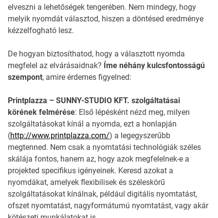
elveszni a lehetőségek tengerében. Nem mindegy, hogy
melyik nyomdát választod, hiszen a döntésed eredménye
kézzelfogható lesz.
De hogyan biztosíthatod, hogy a választott nyomda
megfelel az elvárásaidnak?
Íme néhány kulcsfontosságú
szempont
, amire érdemes figyelned:
Printplazza – SUNNY-STUDIO KFT. szolgáltatásai
körének felmérése
: Első lépésként nézd meg, milyen
szolgáltatásokat kínál a nyomda, ezt a honlapján
(
http://www.printplazza.com/
) a legegyszerűbb
megtenned. Nem csak a nyomtatási technológiák széles
skálája fontos, hanem az, hogy azok megfelelnek-e a
projekted specifikus igényeinek. Keresd azokat a
nyomdákat, amelyek flexibilisek és széleskörű
szolgáltatásokat kínálnak, például digitális nyomtatást,
ofszet nyomtatást, nagyformátumú nyomtatást, vagy akár
kötészeti munkálatokat is.