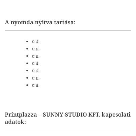
A nyomda nyitva tartása:
n.a.
n.a.
n.a.
n.a.
n.a.
n.a.
n.a.
Printplazza – SUNNY-STUDIO KFT. kapcsolati
adatok: