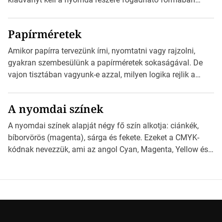
szöveges üzenetet […]
eljuttatnia Nyomdai kivitelezésre előkészítenie. Amit
kézhez kapott az egy InDesign file, sok kép file,
Papírméretek
Illustratorban készült vektorgrafika. *Hirdetés Minden
esetben konzultáljunk a nyomdával, mielőtt elkezdjük a
Amikor papírra tervezünk írni, nyomtatni vagy rajzolni,
nyomdai előkészítést!Nehogy az elkészült munka után
gyakran szembesülünk a papírméretek sokaságával. De
derüljön ki, hogy valamit másképp kellett volna csinálni! […]
vajon tisztában vagyunk-e azzal, milyen logika rejlik a
különböző méretű lapok mögött, és hogy miként
választhatjuk ki a legmegfelelőbbet projektjeinkhez?
A nyomdai színek
*Hirdetés Ebben a cikkben a papírméretek izgalmas
világába kalauzolunk el téged, hogy jobban megértsd,
A nyomdai színek alapját négy fő szín alkotja: ciánkék,
milyen szempontok alapján érdemes választanod a
bíborvörös (magenta), sárga és fekete. Ezeket a CMYK-
jövőben. Bevezetés a papírméretek világába A […]
kódnak nevezzük, ami az angol Cyan, Magenta, Yellow és
Key (fekete) szavak rövidítése. Ez a négy szín
keveredésével hozható létre szinte bármilyen más szín. De
vajon hogy is működik ez pontosan? *Hirdetés A nyomdai
színek részletei Amikor egy képet nyomtatnak, mindegyik
alapszínt külön-külön […]