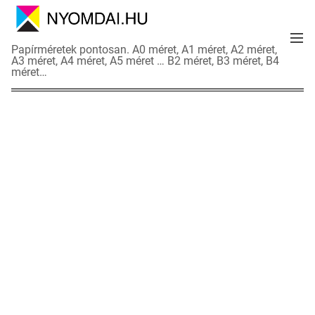
S
k
M
i
N
Papírméretek pontosan. A0 méret, A1 méret, A2 méret,
e
p
A3 méret, A4 méret, A5 méret … B2 méret, B3 méret, B4
y
n
méret…
t
o
u
o
m
c
d
o
a
n
i
t
a
e
d
n
a
t
t
l
a
p
o
k