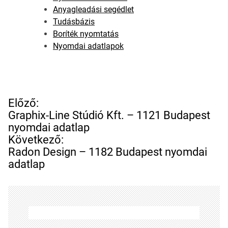
Anyagleadási segédlet
Tudásbázis
Boríték nyomtatás
Nyomdai adatlapok
B
Előző:
e
Graphix-Line Stúdió Kft. – 1121 Budapest
j
nyomdai adatlap
e
Következő:
g
Radon Design – 1182 Budapest nyomdai
y
adatlap
z
é
s
n
a