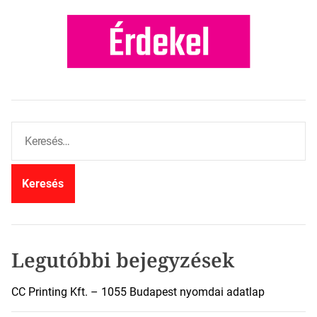
K
e
r
e
s
é
s
:
Legutóbbi bejegyzések
CC Printing Kft. – 1055 Budapest nyomdai adatlap