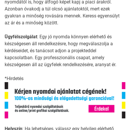
nyomdától is, hogy átfogó képet kapj a piaci árakról.
Azonban óvakodj a túl olcsó ajánlatoktól, mert ezek
gyakran a minőség rovására mennek. Keress egyensúlyt
az ár és a minőség között.
Ügyfélszolgálat
: Egy jó nyomda könnyen elérhető és
készségesen áll rendelkezésre, hogy megválaszolja a
kérdéseidet, és tanácsot adjon a projekteddel
kapcsolatban. Egy professzionális csapat, amely
készségesen áll az ügyfelek rendelkezésére, aranyat ér.
*Hirdetés
Helyszín
: Ha lehetséges, válassz egy helyileg elérhető