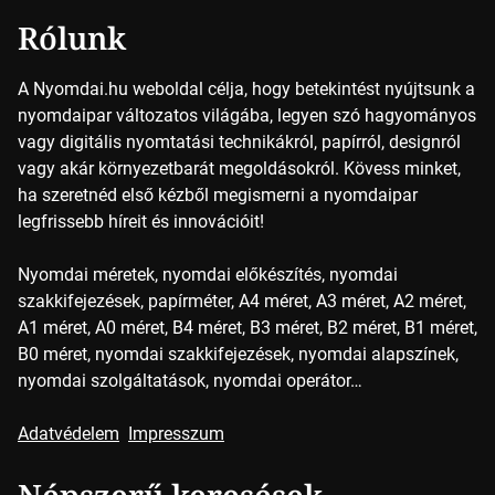
Rólunk
A Nyomdai.hu weboldal célja, hogy betekintést nyújtsunk a
nyomdaipar változatos világába, legyen szó hagyományos
vagy digitális nyomtatási technikákról, papírról, designról
vagy akár környezetbarát megoldásokról. Kövess minket,
ha szeretnéd első kézből megismerni a nyomdaipar
legfrissebb híreit és innovációit!
Nyomdai méretek, nyomdai előkészítés, nyomdai
szakkifejezések, papírméter, A4 méret, A3 méret, A2 méret,
A1 méret, A0 méret, B4 méret, B3 méret, B2 méret, B1 méret,
B0 méret, nyomdai szakkifejezések, nyomdai alapszínek,
nyomdai szolgáltatások, nyomdai operátor…
Adatvédelem
Impresszum