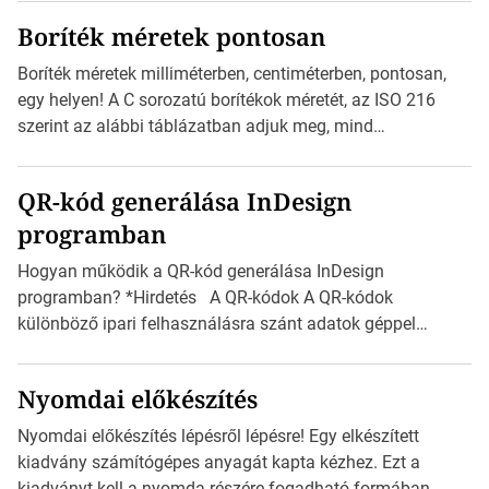
megtervezett sablont tartalmaz, amelyek segítségével
Boríték méretek pontosan
igazán foroghatnak a kreatív fogaskerekek, miközben
zajlik a saját címke készítése. Hogyan készítsünk címkét?
Boríték méretek milliméterben, centiméterben, pontosan,
Válasszon méretet és alakot: Válassza ki a kívánt címke
egy helyen! A C sorozatú borítékok méretét, az ISO 216
méretét. Akár néhány […]
szerint az alábbi táblázatban adjuk meg, mind
milliméterben, mind centiméterben. *Hirdetés C sorozatú
boríték méretek Az alábbi ábra az egyes borítékok méretét
QR-kód generálása InDesign
mutatja az A4-es papírlaphoz viszonyítva. Az amerikai és
programban
észak-amerikai boríték méretére az ISO 216 nem
vonatkozik. Boríték méretének táblázata C0-tól […]
Hogyan működik a QR-kód generálása InDesign
programban? *Hirdetés A QR-kódok A QR-kódok
különböző ipari felhasználásra szánt adatok géppel
olvasható nyomtatott megfelelői. Ez mára általánossá vált
a fogyasztóknak szánt hirdetésekben. A felhasználó
Nyomdai előkészítés
okostelefonjára telepíthet egy QR-kód-leolvasó
alkalmazást, ami leolvasni és dekódolni képes az URL-
Nyomdai előkészítés lépésről lépésre! Egy elkészített
információt és átirányítja a telefon böngészőjét a cég
kiadvány számítógépes anyagát kapta kézhez. Ezt a
weblapjára. A QR-kód beolvasása után a felhasználó
kiadványt kell a nyomda részére fogadható formában