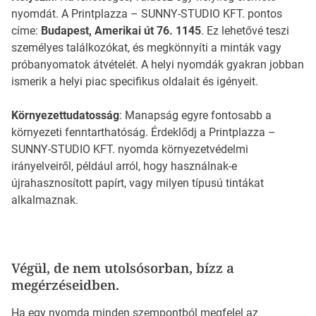
nyomdát. A Printplazza – SUNNY-STUDIO KFT. pontos
címe:
Budapest, Amerikai út 76. 1145
. Ez lehetővé teszi
személyes találkozókat, és megkönnyíti a minták vagy
próbanyomatok átvételét. A helyi nyomdák gyakran jobban
ismerik a helyi piac specifikus oldalait és igényeit.
Környezettudatosság
: Manapság egyre fontosabb a
környezeti fenntarthatóság. Érdeklődj a Printplazza –
SUNNY-STUDIO KFT. nyomda környezetvédelmi
irányelveiről, például arról, hogy használnak-e
újrahasznosított papírt, vagy milyen típusú tintákat
alkalmaznak.
Végül, de nem utolsósorban, bízz a
megérzéseidben.
Ha egy nyomda minden szempontból megfelel az