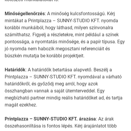
Minőségellenőrzés
: A minőség kulcsfontosságú. Kérj
mintákat a Printplazza – SUNNY-STUDIO KFT. nyomda
korábbi munkáiból, hogy láthasd, milyen színvonalra
számíthatsz. Figyelj a részletekre, mint például a színek
pontossága, a nyomtatás minősége, és a papír típusa. Egy
jó nyomda nem habozik megosztani referenciáit és
büszkén mutatja be korábbi projektjeit.
Határidők
: A határidők betartása alapvető. Beszélj a
Printplazza – SUNNY-STUDIO KFT. nyomdával a várható
határidőkről, és győződj meg arról, hogy azok
összhangban vannak a saját ütemterveddel. Egy
megbízható partner mindig reális határidőket ad, és tartja
magát ezekhez.
Printplazza – SUNNY-STUDIO KFT. árazása
: Az árak
összehasonlítása is fontos lépés. Kérj árajánlatot több