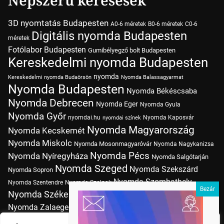
Népszerű keresések
3D nyomtatás Budapesten
A0-6 méretek
B0-6 méretek
C0-6
Digitális nyomda Budapesten
méretek
Fotólabor Budapesten
Gumibélyegző bolt Budapesten
Kereskedelmi nyomda Budapesten
nyomda
Kereskedelmi nyomda Budaörsön
Nyomda Balassagyarmat
Nyomda Budapesten
Nyomda Békéscsaba
Nyomda Debrecen
Nyomda Eger
Nyomda Gyula
Nyomda Győr
nyomdai.hu
Nyomda Kaposvár
nyomdai színek
Nyomda Magyarország
Nyomda Kecskemét
Nyomda Miskolc
Nyomda Mosonmagyaróvár
Nyomda Nagykanizsa
Nyomda Pécs
Nyomda Nyíregyháza
Nyomda Salgótarján
Nyomda Szeged
Nyomda Szekszárd
Nyomda Sopron
Nyomda Szombathely
Nyomda Szentendre
Nyomda Szolnok
Nyomda Székesfehérvár
Nyomda Tatabánya
Nyomda Vác
Nyomda Zalaegerszeg
nyomtatás
Nyomda Érd
Nyomtatás Budapesten
Papírméretek