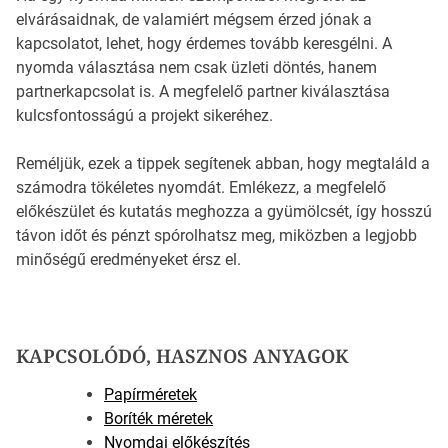
elvárásaidnak, de valamiért mégsem érzed jónak a
kapcsolatot, lehet, hogy érdemes tovább keresgélni. A
nyomda választása nem csak üzleti döntés, hanem
partnerkapcsolat is. A megfelelő partner kiválasztása
kulcsfontosságú a projekt sikeréhez.
Reméljük, ezek a tippek segítenek abban, hogy megtaláld a
számodra tökéletes nyomdát. Emlékezz, a megfelelő
előkészület és kutatás meghozza a gyümölcsét, így hosszú
távon időt és pénzt spórolhatsz meg, miközben a legjobb
minőségű eredményeket érsz el.
KAPCSOLÓDÓ, HASZNOS ANYAGOK
Papírméretek
Boríték méretek
Nyomdai előkészítés