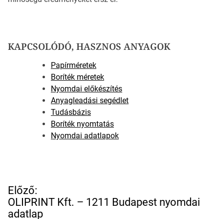
KAPCSOLÓDÓ, HASZNOS ANYAGOK
Papírméretek
Boríték méretek
Nyomdai előkészítés
Anyagleadási segédlet
Tudásbázis
Boríték nyomtatás
Nyomdai adatlapok
B
Előző:
e
OLIPRINT Kft. – 1211 Budapest nyomdai
j
adatlap