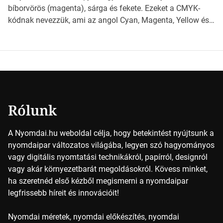
milyen szempontok alapján érdemes választanod a
bíborvörös (magenta), sárga és fekete. Ezeket a CMYK-
jövőben. Bevezetés a papírméretek világába A […]
kódnak nevezzük, ami az angol Cyan, Magenta, Yellow és
Key (fekete) szavak rövidítése. Ez a négy szín
keveredésével hozható létre szinte bármilyen más szín. De
vajon hogy is működik ez pontosan? *Hirdetés A nyomdai
színek részletei Amikor egy képet nyomtatnak, mindegyik
alapszínt külön-külön […]
Rólunk
A Nyomdai.hu weboldal célja, hogy betekintést nyújtsunk a
nyomdaipar változatos világába, legyen szó hagyományos
vagy digitális nyomtatási technikákról, papírról, designról
vagy akár környezetbarát megoldásokról. Kövess minket,
ha szeretnéd első kézből megismerni a nyomdaipar
legfrissebb híreit és innovációit!
Nyomdai méretek, nyomdai előkészítés, nyomdai