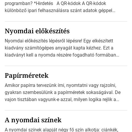
programban? *Hirdetés A QR-kódok A QR-kódok
különböző ipari felhasználásra szánt adatok géppel
olvasható nyomtatott megfelelői. Ez mára általánossá vált
a fogyasztóknak szánt hirdetésekben. A felhasználó
Nyomdai előkészítés
okostelefonjára telepíthet egy QR-kód-leolvasó
alkalmazást, ami leolvasni és dekódolni képes az URL-
Nyomdai előkészítés lépésről lépésre! Egy elkészített
információt és átirányítja a telefon böngészőjét a cég
kiadvány számítógépes anyagát kapta kézhez. Ezt a
weblapjára. A QR-kód beolvasása után a felhasználó
kiadványt kell a nyomda részére fogadható formában
szöveges üzenetet […]
eljuttatnia Nyomdai kivitelezésre előkészítenie. Amit
kézhez kapott az egy InDesign file, sok kép file,
Papírméretek
Illustratorban készült vektorgrafika. *Hirdetés Minden
esetben konzultáljunk a nyomdával, mielőtt elkezdjük a
Amikor papírra tervezünk írni, nyomtatni vagy rajzolni,
nyomdai előkészítést!Nehogy az elkészült munka után
gyakran szembesülünk a papírméretek sokaságával. De
derüljön ki, hogy valamit másképp kellett volna csinálni! […]
vajon tisztában vagyunk-e azzal, milyen logika rejlik a
különböző méretű lapok mögött, és hogy miként
választhatjuk ki a legmegfelelőbbet projektjeinkhez?
A nyomdai színek
*Hirdetés Ebben a cikkben a papírméretek izgalmas
világába kalauzolunk el téged, hogy jobban megértsd,
A nyomdai színek alapját négy fő szín alkotja: ciánkék,