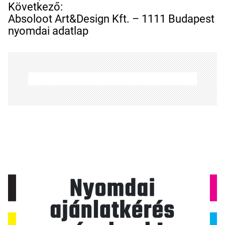
e
Következő:
g
Absoloot Art&Design Kft. – 1111 Budapest
y
nyomdai adatlap
z
é
s
n
a
v
i
g
á
c
i
ó