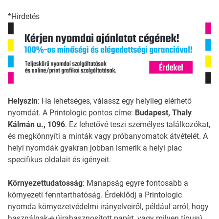
*Hirdetés
Helyszín
: Ha lehetséges, válassz egy helyileg elérhető
nyomdát. A Printologic pontos címe:
Budapest, Thaly
Kálmán u., 1096
. Ez lehetővé teszi személyes találkozókat,
és megkönnyíti a minták vagy próbanyomatok átvételét. A
helyi nyomdák gyakran jobban ismerik a helyi piac
specifikus oldalait és igényeit.
Környezettudatosság
: Manapság egyre fontosabb a
környezeti fenntarthatóság. Érdeklődj a Printologic
nyomda környezetvédelmi irányelveiről, például arról, hogy
használnak-e újrahasznosított papírt, vagy milyen típusú