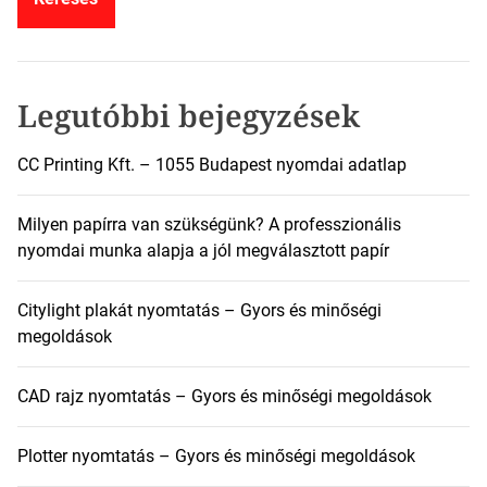
s
é
s
:
Legutóbbi bejegyzések
CC Printing Kft. – 1055 Budapest nyomdai adatlap
Milyen papírra van szükségünk? A professzionális
nyomdai munka alapja a jól megválasztott papír
Citylight plakát nyomtatás – Gyors és minőségi
megoldások
CAD rajz nyomtatás – Gyors és minőségi megoldások
Plotter nyomtatás – Gyors és minőségi megoldások