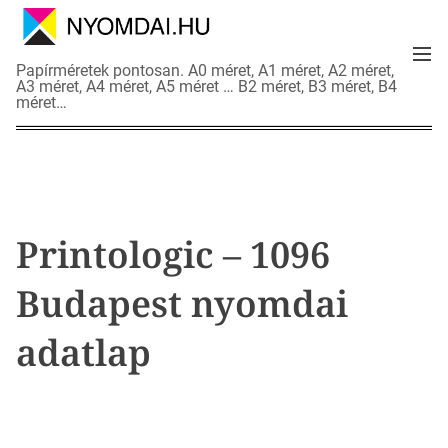
S
k
M
i
N
Papírméretek pontosan. A0 méret, A1 méret, A2 méret,
e
p
A3 méret, A4 méret, A5 méret … B2 méret, B3 méret, B4
y
n
méret…
t
o
u
o
m
c
d
o
a
n
i
t
a
Printologic – 1096
e
d
n
a
Budapest nyomdai
t
t
l
adatlap
a
p
o
k