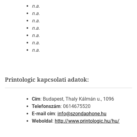
n.a.
n.a.
n.a.
n.a.
n.a.
n.a.
n.a.
Printologic kapcsolati adatok:
Cím
: Budapest, Thaly Kálmán u., 1096
Telefonszám
: 0614675520
E-mail cím
:
info@szondaphone.hu
Weboldal
:
http://www.printologic.hu/hu/