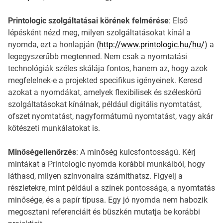
Printologic szolgáltatásai körének felmérése
: Első
lépésként nézd meg, milyen szolgáltatásokat kínál a
nyomda, ezt a honlapján (
http://www.printologic.hu/hu/
) a
legegyszerűbb megtenned. Nem csak a nyomtatási
technológiák széles skálája fontos, hanem az, hogy azok
megfelelnek-e a projekted specifikus igényeinek. Keresd
azokat a nyomdákat, amelyek flexibilisek és széleskörű
szolgáltatásokat kínálnak, például digitális nyomtatást,
ofszet nyomtatást, nagyformátumú nyomtatást, vagy akár
kötészeti munkálatokat is.
Minőségellenőrzés
: A minőség kulcsfontosságú. Kérj
mintákat a Printologic nyomda korábbi munkáiból, hogy
láthasd, milyen színvonalra számíthatsz. Figyelj a
részletekre, mint például a színek pontossága, a nyomtatás
minősége, és a papír típusa. Egy jó nyomda nem habozik
megosztani referenciáit és büszkén mutatja be korábbi