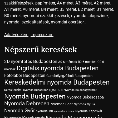
szakkifejezések, papírméter, A4 méret, A3 méret, A2 méret,
A1 méret, A0 méret, B4 méret, B3 méret, B2 méret, B1 méret,
B0 méret, nyomdai szakkifejezések, nyomdai alapszínek,
nyomdai szolgáltatások, nyomdai operátor…
Adatvédelem
Impresszum
Népszerű keresések
3D nyomtatás Budapesten
A0-6 méretek
B0-6 méretek
C0-6
Digitális nyomda Budapesten
méretek
Fotólabor Budapesten
Gumibélyegző bolt Budapesten
Kereskedelmi nyomda Budapesten
nyomda
Kereskedelmi nyomda Budaörsön
Nyomda Balassagyarmat
Nyomda Budapesten
Nyomda Békéscsaba
Nyomda Debrecen
Nyomda Eger
Nyomda Gyula
Nyomda Győr
nyomdai.hu
Nyomda Kaposvár
nyomdai színek
Nyomda Magyarország