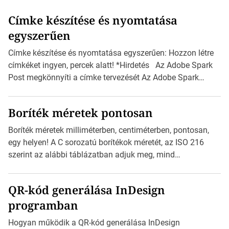
Címke készítése és nyomtatása
egyszerűen
Címke készítése és nyomtatása egyszerűen: Hozzon létre
címkéket ingyen, percek alatt! *Hirdetés Az Adobe Spark
Post megkönnyíti a címke tervezését Az Adobe Spark
Inspirációs galériája rengeteg professzionálisan
megtervezett sablont tartalmaz, amelyek segítségével
Boríték méretek pontosan
igazán foroghatnak a kreatív fogaskerekek, miközben
zajlik a saját címke készítése. Hogyan készítsünk címkét?
Boríték méretek milliméterben, centiméterben, pontosan,
Válasszon méretet és alakot: Válassza ki a kívánt címke
egy helyen! A C sorozatú borítékok méretét, az ISO 216
méretét. Akár néhány […]
szerint az alábbi táblázatban adjuk meg, mind
milliméterben, mind centiméterben. *Hirdetés C sorozatú
boríték méretek Az alábbi ábra az egyes borítékok méretét
QR-kód generálása InDesign
mutatja az A4-es papírlaphoz viszonyítva. Az amerikai és
programban
észak-amerikai boríték méretére az ISO 216 nem
vonatkozik. Boríték méretének táblázata C0-tól […]
Hogyan működik a QR-kód generálása InDesign