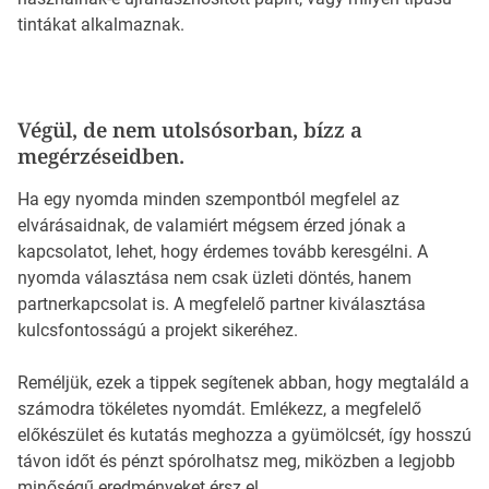
tintákat alkalmaznak.
Végül, de nem utolsósorban, bízz a
megérzéseidben.
Ha egy nyomda minden szempontból megfelel az
elvárásaidnak, de valamiért mégsem érzed jónak a
kapcsolatot, lehet, hogy érdemes tovább keresgélni. A
nyomda választása nem csak üzleti döntés, hanem
partnerkapcsolat is. A megfelelő partner kiválasztása
kulcsfontosságú a projekt sikeréhez.
Reméljük, ezek a tippek segítenek abban, hogy megtaláld a
számodra tökéletes nyomdát. Emlékezz, a megfelelő
előkészület és kutatás meghozza a gyümölcsét, így hosszú
távon időt és pénzt spórolhatsz meg, miközben a legjobb
minőségű eredményeket érsz el.