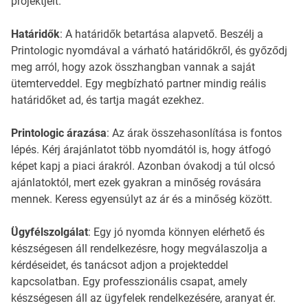
projektjeit.
Határidők
: A határidők betartása alapvető. Beszélj a
Printologic nyomdával a várható határidőkről, és győződj
meg arról, hogy azok összhangban vannak a saját
ütemterveddel. Egy megbízható partner mindig reális
határidőket ad, és tartja magát ezekhez.
Printologic árazása
: Az árak összehasonlítása is fontos
lépés. Kérj árajánlatot több nyomdától is, hogy átfogó
képet kapj a piaci árakról. Azonban óvakodj a túl olcsó
ajánlatoktól, mert ezek gyakran a minőség rovására
mennek. Keress egyensúlyt az ár és a minőség között.
Ügyfélszolgálat
: Egy jó nyomda könnyen elérhető és
készségesen áll rendelkezésre, hogy megválaszolja a
kérdéseidet, és tanácsot adjon a projekteddel
kapcsolatban. Egy professzionális csapat, amely
készségesen áll az ügyfelek rendelkezésére, aranyat ér.