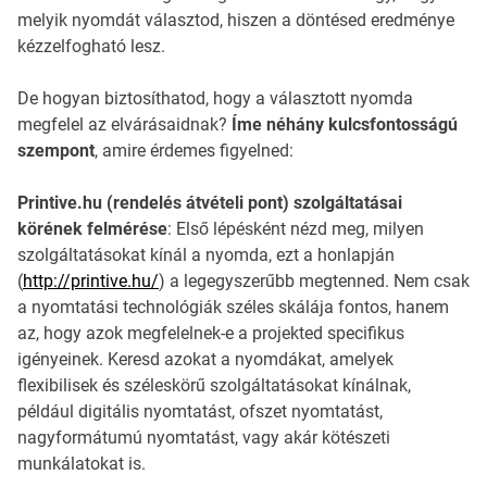
melyik nyomdát választod, hiszen a döntésed eredménye
kézzelfogható lesz.
De hogyan biztosíthatod, hogy a választott nyomda
megfelel az elvárásaidnak?
Íme néhány kulcsfontosságú
szempont
, amire érdemes figyelned:
Printive.hu (rendelés átvételi pont) szolgáltatásai
körének felmérése
: Első lépésként nézd meg, milyen
szolgáltatásokat kínál a nyomda, ezt a honlapján
(
http://printive.hu/
) a legegyszerűbb megtenned. Nem csak
a nyomtatási technológiák széles skálája fontos, hanem
az, hogy azok megfelelnek-e a projekted specifikus
igényeinek. Keresd azokat a nyomdákat, amelyek
flexibilisek és széleskörű szolgáltatásokat kínálnak,
például digitális nyomtatást, ofszet nyomtatást,
nagyformátumú nyomtatást, vagy akár kötészeti
munkálatokat is.