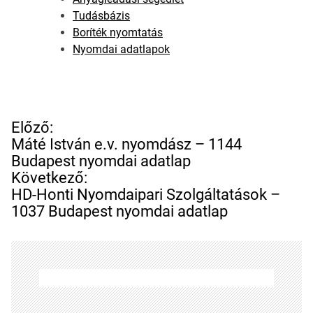
Tudásbázis
Boríték nyomtatás
Nyomdai adatlapok
B
Előző:
e
Máté István e.v. nyomdász – 1144
j
Budapest nyomdai adatlap
e
Következő:
g
HD-Honti Nyomdaipari Szolgáltatások –
y
1037 Budapest nyomdai adatlap
z
é
s
n
a
v