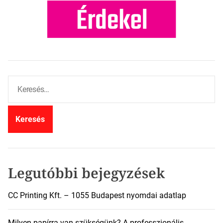
K
e
r
e
s
é
s
:
Legutóbbi bejegyzések
CC Printing Kft. – 1055 Budapest nyomdai adatlap
Milyen papírra van szükségünk? A professzionális