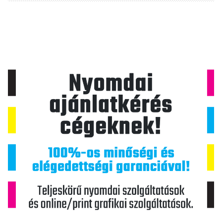
i
g
á
c
i
ó