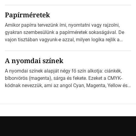
eljuttatnia Nyomdai kivitelezésre előkészítenie. Amit
kézhez kapott az egy InDesign file, sok kép file,
Papírméretek
Illustratorban készült vektorgrafika. *Hirdetés Minden
esetben konzultáljunk a nyomdával, mielőtt elkezdjük a
Amikor papírra tervezünk írni, nyomtatni vagy rajzolni,
nyomdai előkészítést!Nehogy az elkészült munka után
gyakran szembesülünk a papírméretek sokaságával. De
derüljön ki, hogy valamit másképp kellett volna csinálni! […]
vajon tisztában vagyunk-e azzal, milyen logika rejlik a
különböző méretű lapok mögött, és hogy miként
választhatjuk ki a legmegfelelőbbet projektjeinkhez?
A nyomdai színek
*Hirdetés Ebben a cikkben a papírméretek izgalmas
világába kalauzolunk el téged, hogy jobban megértsd,
A nyomdai színek alapját négy fő szín alkotja: ciánkék,
milyen szempontok alapján érdemes választanod a
bíborvörös (magenta), sárga és fekete. Ezeket a CMYK-
jövőben. Bevezetés a papírméretek világába A […]
kódnak nevezzük, ami az angol Cyan, Magenta, Yellow és
Key (fekete) szavak rövidítése. Ez a négy szín
keveredésével hozható létre szinte bármilyen más szín. De
vajon hogy is működik ez pontosan? *Hirdetés A nyomdai
színek részletei Amikor egy képet nyomtatnak, mindegyik
alapszínt külön-külön […]