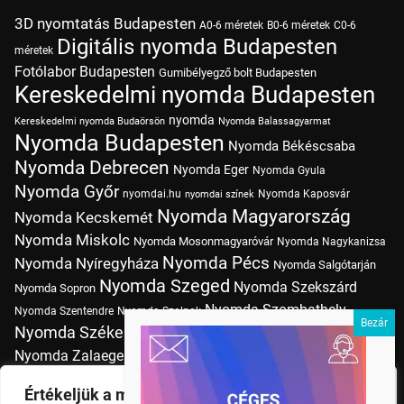
3D nyomtatás Budapesten
A0-6 méretek
B0-6 méretek
C0-6
Digitális nyomda Budapesten
méretek
Fotólabor Budapesten
Gumibélyegző bolt Budapesten
Kereskedelmi nyomda Budapesten
nyomda
Kereskedelmi nyomda Budaörsön
Nyomda Balassagyarmat
Nyomda Budapesten
Nyomda Békéscsaba
Nyomda Debrecen
Nyomda Eger
Nyomda Gyula
Nyomda Győr
nyomdai.hu
Nyomda Kaposvár
nyomdai színek
Nyomda Magyarország
Nyomda Kecskemét
Nyomda Miskolc
Nyomda Mosonmagyaróvár
Nyomda Nagykanizsa
Nyomda Pécs
Nyomda Nyíregyháza
Nyomda Salgótarján
Nyomda Szeged
Nyomda Szekszárd
Nyomda Sopron
Nyomda Szombathely
Nyomda Szentendre
Nyomda Szolnok
Nyomda Székesfehérvár
Nyomda Tatabánya
Nyomda Vác
Nyomda Zalaegerszeg
nyomtatás
Nyomda Érd
Nyomtatás Budapesten
Papírméretek
Értékeljük a magánéletét