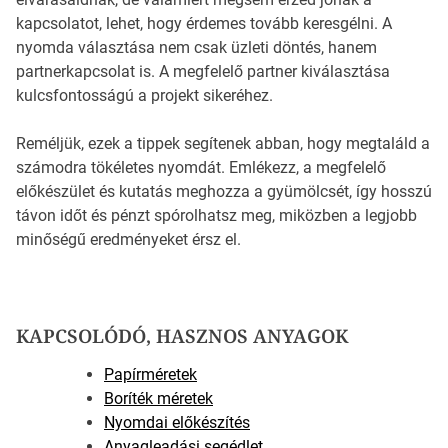
kapcsolatot, lehet, hogy érdemes tovább keresgélni. A
nyomda választása nem csak üzleti döntés, hanem
partnerkapcsolat is. A megfelelő partner kiválasztása
kulcsfontosságú a projekt sikeréhez.
Reméljük, ezek a tippek segítenek abban, hogy megtaláld a
számodra tökéletes nyomdát. Emlékezz, a megfelelő
előkészület és kutatás meghozza a gyümölcsét, így hosszú
távon időt és pénzt spórolhatsz meg, miközben a legjobb
minőségű eredményeket érsz el.
KAPCSOLÓDÓ, HASZNOS ANYAGOK
Papírméretek
Boríték méretek
Nyomdai előkészítés
Anyagleadási segédlet