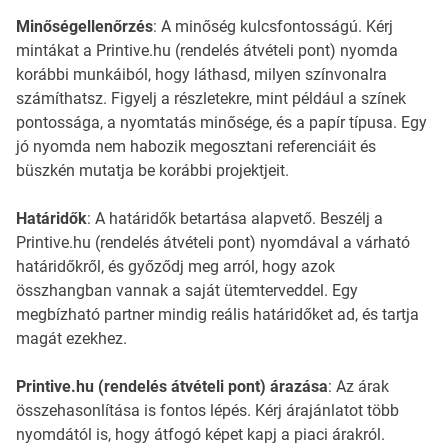
Minőségellenőrzés
: A minőség kulcsfontosságú. Kérj
mintákat a Printive.hu (rendelés átvételi pont) nyomda
korábbi munkáiból, hogy láthasd, milyen színvonalra
számíthatsz. Figyelj a részletekre, mint például a színek
pontossága, a nyomtatás minősége, és a papír típusa. Egy
jó nyomda nem habozik megosztani referenciáit és
büszkén mutatja be korábbi projektjeit.
Határidők
: A határidők betartása alapvető. Beszélj a
Printive.hu (rendelés átvételi pont) nyomdával a várható
határidőkről, és győződj meg arról, hogy azok
összhangban vannak a saját ütemterveddel. Egy
megbízható partner mindig reális határidőket ad, és tartja
magát ezekhez.
Printive.hu (rendelés átvételi pont) árazása
: Az árak
összehasonlítása is fontos lépés. Kérj árajánlatot több
nyomdától is, hogy átfogó képet kapj a piaci árakról.