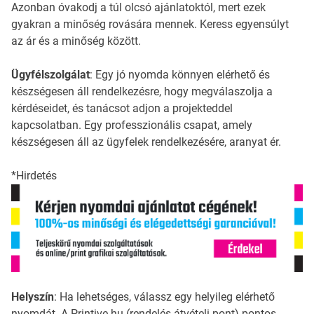
Azonban óvakodj a túl olcsó ajánlatoktól, mert ezek
gyakran a minőség rovására mennek. Keress egyensúlyt
az ár és a minőség között.
Ügyfélszolgálat
: Egy jó nyomda könnyen elérhető és
készségesen áll rendelkezésre, hogy megválaszolja a
kérdéseidet, és tanácsot adjon a projekteddel
kapcsolatban. Egy professzionális csapat, amely
készségesen áll az ügyfelek rendelkezésére, aranyat ér.
*Hirdetés
Helyszín
: Ha lehetséges, válassz egy helyileg elérhető
nyomdát. A Printive.hu (rendelés átvételi pont) pontos