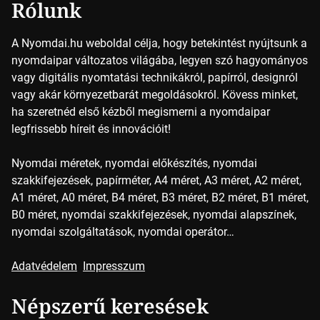
Rólunk
A Nyomdai.hu weboldal célja, hogy betekintést nyújtsunk a
nyomdaipar változatos világába, legyen szó hagyományos
vagy digitális nyomtatási technikákról, papírról, designról
vagy akár környezetbarát megoldásokról. Kövess minket,
ha szeretnéd első kézből megismerni a nyomdaipar
legfrissebb híreit és innovációit!
Nyomdai méretek, nyomdai előkészítés, nyomdai
szakkifejezések, papírméter, A4 méret, A3 méret, A2 méret,
A1 méret, A0 méret, B4 méret, B3 méret, B2 méret, B1 méret,
B0 méret, nyomdai szakkifejezések, nyomdai alapszínek,
nyomdai szolgáltatások, nyomdai operátor…
Adatvédelem
Impresszum
Népszerű keresések