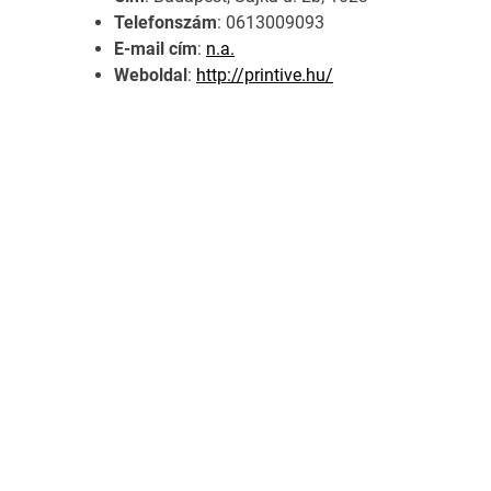
Telefonszám
: 0613009093
E-mail cím
:
n.a.
Weboldal
:
http://printive.hu/