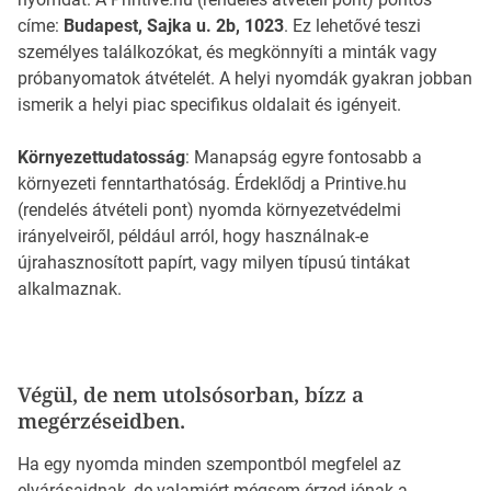
címe:
Budapest, Sajka u. 2b, 1023
. Ez lehetővé teszi
személyes találkozókat, és megkönnyíti a minták vagy
próbanyomatok átvételét. A helyi nyomdák gyakran jobban
ismerik a helyi piac specifikus oldalait és igényeit.
Környezettudatosság
: Manapság egyre fontosabb a
környezeti fenntarthatóság. Érdeklődj a Printive.hu
(rendelés átvételi pont) nyomda környezetvédelmi
irányelveiről, például arról, hogy használnak-e
újrahasznosított papírt, vagy milyen típusú tintákat
alkalmaznak.
Végül, de nem utolsósorban, bízz a
megérzéseidben.
Ha egy nyomda minden szempontból megfelel az
elvárásaidnak, de valamiért mégsem érzed jónak a