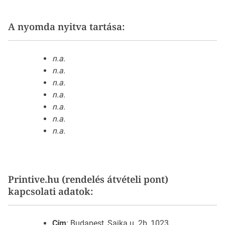
A nyomda nyitva tartása:
n.a.
n.a.
n.a.
n.a.
n.a.
n.a.
n.a.
Printive.hu (rendelés átvételi pont)
kapcsolati adatok:
Cím
: Budapest, Sajka u. 2b, 1023