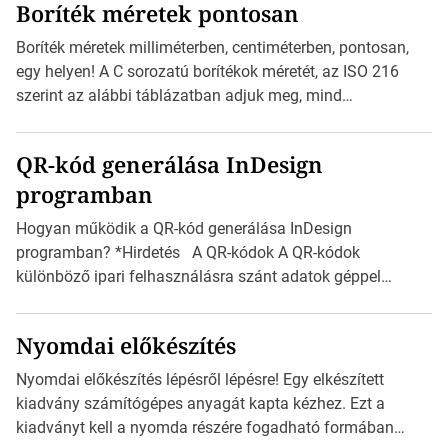
Boríték méretek pontosan
igazán foroghatnak a kreatív fogaskerekek, miközben
zajlik a saját címke készítése. Hogyan készítsünk címkét?
Boríték méretek milliméterben, centiméterben, pontosan,
Válasszon méretet és alakot: Válassza ki a kívánt címke
egy helyen! A C sorozatú borítékok méretét, az ISO 216
méretét. Akár néhány […]
szerint az alábbi táblázatban adjuk meg, mind
milliméterben, mind centiméterben. *Hirdetés C sorozatú
boríték méretek Az alábbi ábra az egyes borítékok méretét
QR-kód generálása InDesign
mutatja az A4-es papírlaphoz viszonyítva. Az amerikai és
programban
észak-amerikai boríték méretére az ISO 216 nem
vonatkozik. Boríték méretének táblázata C0-tól […]
Hogyan működik a QR-kód generálása InDesign
programban? *Hirdetés A QR-kódok A QR-kódok
különböző ipari felhasználásra szánt adatok géppel
olvasható nyomtatott megfelelői. Ez mára általánossá vált
a fogyasztóknak szánt hirdetésekben. A felhasználó
Nyomdai előkészítés
okostelefonjára telepíthet egy QR-kód-leolvasó
alkalmazást, ami leolvasni és dekódolni képes az URL-
Nyomdai előkészítés lépésről lépésre! Egy elkészített
információt és átirányítja a telefon böngészőjét a cég
kiadvány számítógépes anyagát kapta kézhez. Ezt a
weblapjára. A QR-kód beolvasása után a felhasználó
kiadványt kell a nyomda részére fogadható formában
szöveges üzenetet […]