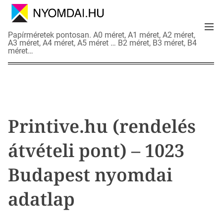
S
k
M
i
N
Papírméretek pontosan. A0 méret, A1 méret, A2 méret,
e
p
A3 méret, A4 méret, A5 méret … B2 méret, B3 méret, B4
y
n
méret…
t
o
u
o
m
c
d
o
a
n
i
t
a
Printive.hu (rendelés
e
d
n
a
átvételi pont) – 1023
t
t
l
Budapest nyomdai
a
p
adatlap
o
k