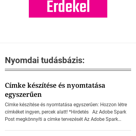
Nyomdai tudásbázis:
Címke készítése és nyomtatása
egyszerűen
Címke készítése és nyomtatása egyszerűen: Hozzon létre
címkéket ingyen, percek alatt! *Hirdetés Az Adobe Spark
Post megkönnyíti a címke tervezését Az Adobe Spark
Inspirációs galériája rengeteg professzionálisan
megtervezett sablont tartalmaz, amelyek segítségével