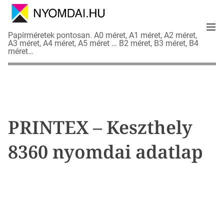
S
k
M
i
N
Papírméretek pontosan. A0 méret, A1 méret, A2 méret,
e
p
A3 méret, A4 méret, A5 méret … B2 méret, B3 méret, B4
y
n
méret…
t
o
u
o
m
c
d
o
a
n
i
t
a
PRINTEX – Keszthely
e
d
n
a
8360 nyomdai adatlap
t
t
l
a
p
o
k