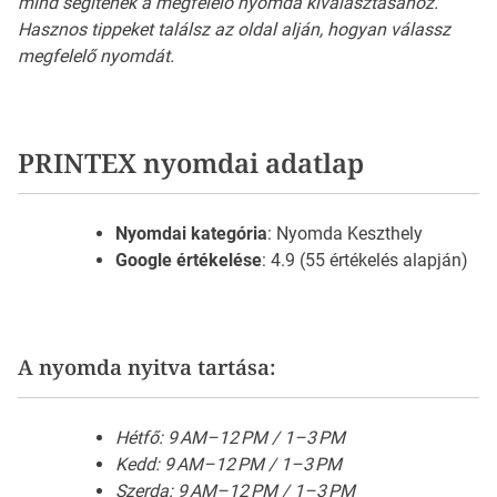
mind segítenek a megfelelő nyomda kiválasztásához.
Hasznos tippeket találsz az oldal alján, hogyan válassz
megfelelő nyomdát.
PRINTEX nyomdai adatlap
Nyomdai kategória
: Nyomda Keszthely
Google értékelése
: 4.9 (55 értékelés alapján)
A nyomda nyitva tartása:
Hétfő: 9 AM–12 PM / 1–3 PM
Kedd: 9 AM–12 PM / 1–3 PM
Szerda: 9 AM–12 PM / 1–3 PM