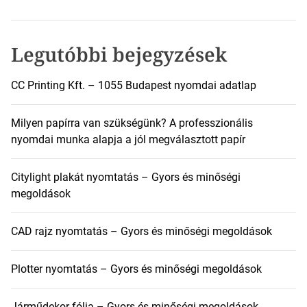
é
s
:
Legutóbbi bejegyzések
CC Printing Kft. – 1055 Budapest nyomdai adatlap
Milyen papírra van szükségünk? A professzionális
nyomdai munka alapja a jól megválasztott papír
Citylight plakát nyomtatás – Gyors és minőségi
megoldások
CAD rajz nyomtatás – Gyors és minőségi megoldások
Plotter nyomtatás – Gyors és minőségi megoldások
Járműdekor fólia – Gyors és minőségi megoldások