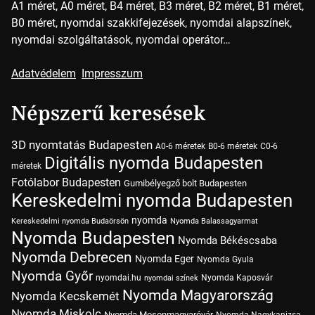
A1 méret, A0 méret, B4 méret, B3 méret, B2 méret, B1 méret,
B0 méret, nyomdai szakkifejezések, nyomdai alapszínek,
nyomdai szolgáltatások, nyomdai operátor…
Adatvédelem
Impresszum
Népszerű keresések
3D nyomtatás Budapesten
A0-6 méretek
B0-6 méretek
C0-6
Digitális nyomda Budapesten
méretek
Fotólabor Budapesten
Gumibélyegző bolt Budapesten
Kereskedelmi nyomda Budapesten
nyomda
Kereskedelmi nyomda Budaörsön
Nyomda Balassagyarmat
Nyomda Budapesten
Nyomda Békéscsaba
Nyomda Debrecen
Nyomda Eger
Nyomda Gyula
Nyomda Győr
nyomdai.hu
Nyomda Kaposvár
nyomdai színek
Nyomda Magyarország
Nyomda Kecskemét
Nyomda Miskolc
Nyomda Mosonmagyaróvár