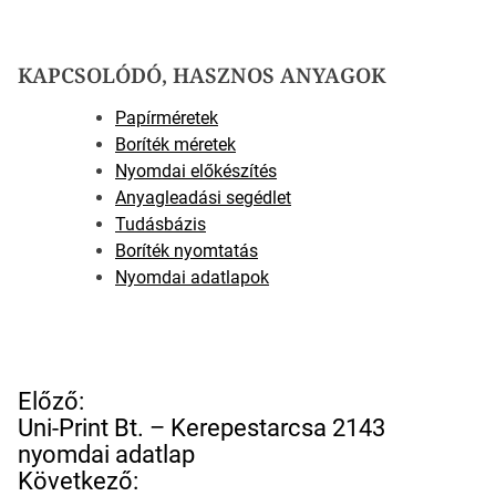
KAPCSOLÓDÓ, HASZNOS ANYAGOK
Papírméretek
Boríték méretek
Nyomdai előkészítés
Anyagleadási segédlet
Tudásbázis
Boríték nyomtatás
Nyomdai adatlapok
B
Előző:
e
Uni-Print Bt. – Kerepestarcsa 2143
j
nyomdai adatlap
e
Következő: