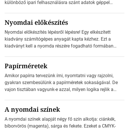
különböző ipari felhasználásra szánt adatok géppel
olvasható nyomtatott megfelelői. Ez mára általánossá vált
a fogyasztóknak szánt hirdetésekben. A felhasználó
Nyomdai előkészítés
okostelefonjára telepíthet egy QR-kód-leolvasó
alkalmazást, ami leolvasni és dekódolni képes az URL-
Nyomdai előkészítés lépésről lépésre! Egy elkészített
információt és átirányítja a telefon böngészőjét a cég
kiadvány számítógépes anyagát kapta kézhez. Ezt a
weblapjára. A QR-kód beolvasása után a felhasználó
kiadványt kell a nyomda részére fogadható formában
szöveges üzenetet […]
eljuttatnia Nyomdai kivitelezésre előkészítenie. Amit
kézhez kapott az egy InDesign file, sok kép file,
Papírméretek
Illustratorban készült vektorgrafika. *Hirdetés Minden
esetben konzultáljunk a nyomdával, mielőtt elkezdjük a
Amikor papírra tervezünk írni, nyomtatni vagy rajzolni,
nyomdai előkészítést!Nehogy az elkészült munka után
gyakran szembesülünk a papírméretek sokaságával. De
derüljön ki, hogy valamit másképp kellett volna csinálni! […]
vajon tisztában vagyunk-e azzal, milyen logika rejlik a
különböző méretű lapok mögött, és hogy miként
választhatjuk ki a legmegfelelőbbet projektjeinkhez?
A nyomdai színek
*Hirdetés Ebben a cikkben a papírméretek izgalmas
világába kalauzolunk el téged, hogy jobban megértsd,
A nyomdai színek alapját négy fő szín alkotja: ciánkék,
milyen szempontok alapján érdemes választanod a
bíborvörös (magenta), sárga és fekete. Ezeket a CMYK-