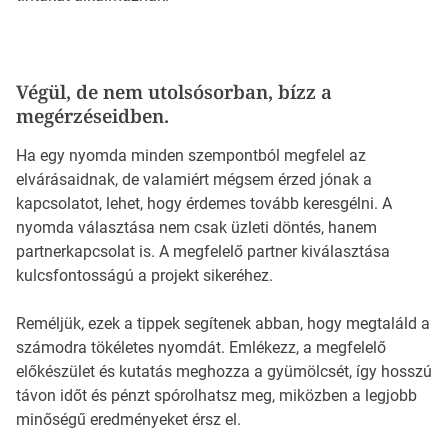
Végül, de nem utolsósorban, bízz a
megérzéseidben.
Ha egy nyomda minden szempontból megfelel az
elvárásaidnak, de valamiért mégsem érzed jónak a
kapcsolatot, lehet, hogy érdemes tovább keresgélni. A
nyomda választása nem csak üzleti döntés, hanem
partnerkapcsolat is. A megfelelő partner kiválasztása
kulcsfontosságú a projekt sikeréhez.
Reméljük, ezek a tippek segítenek abban, hogy megtaláld a
számodra tökéletes nyomdát. Emlékezz, a megfelelő
előkészület és kutatás meghozza a gyümölcsét, így hosszú
távon időt és pénzt spórolhatsz meg, miközben a legjobb
minőségű eredményeket érsz el.