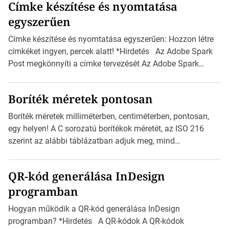
Címke készítése és nyomtatása
egyszerűen
Címke készítése és nyomtatása egyszerűen: Hozzon létre
címkéket ingyen, percek alatt! *Hirdetés Az Adobe Spark
Post megkönnyíti a címke tervezését Az Adobe Spark
Inspirációs galériája rengeteg professzionálisan
megtervezett sablont tartalmaz, amelyek segítségével
Boríték méretek pontosan
igazán foroghatnak a kreatív fogaskerekek, miközben
zajlik a saját címke készítése. Hogyan készítsünk címkét?
Boríték méretek milliméterben, centiméterben, pontosan,
Válasszon méretet és alakot: Válassza ki a kívánt címke
egy helyen! A C sorozatú borítékok méretét, az ISO 216
méretét. Akár néhány […]
szerint az alábbi táblázatban adjuk meg, mind
milliméterben, mind centiméterben. *Hirdetés C sorozatú
boríték méretek Az alábbi ábra az egyes borítékok méretét
QR-kód generálása InDesign
mutatja az A4-es papírlaphoz viszonyítva. Az amerikai és
programban
észak-amerikai boríték méretére az ISO 216 nem
vonatkozik. Boríték méretének táblázata C0-tól […]
Hogyan működik a QR-kód generálása InDesign
programban? *Hirdetés A QR-kódok A QR-kódok