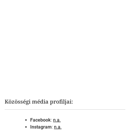
Közösségi média profiljai:
Facebook
:
n.a.
Instagram
:
n.a.