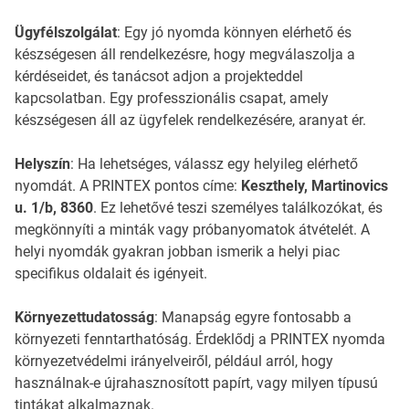
Ügyfélszolgálat
: Egy jó nyomda könnyen elérhető és
készségesen áll rendelkezésre, hogy megválaszolja a
kérdéseidet, és tanácsot adjon a projekteddel
kapcsolatban. Egy professzionális csapat, amely
készségesen áll az ügyfelek rendelkezésére, aranyat ér.
Helyszín
: Ha lehetséges, válassz egy helyileg elérhető
nyomdát. A PRINTEX pontos címe:
Keszthely, Martinovics
u. 1/b, 8360
. Ez lehetővé teszi személyes találkozókat, és
megkönnyíti a minták vagy próbanyomatok átvételét. A
helyi nyomdák gyakran jobban ismerik a helyi piac
specifikus oldalait és igényeit.
Környezettudatosság
: Manapság egyre fontosabb a
környezeti fenntarthatóság. Érdeklődj a PRINTEX nyomda
környezetvédelmi irányelveiről, például arról, hogy
használnak-e újrahasznosított papírt, vagy milyen típusú
tintákat alkalmaznak.