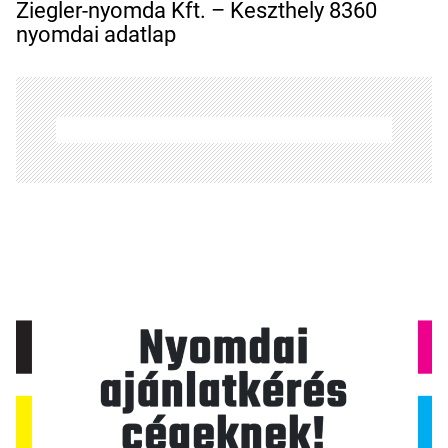
g
Ziegler-nyomda Kft. – Keszthely 8360
y
nyomdai adatlap
z
é
s
n
a
v
i
g
á
c
i
ó