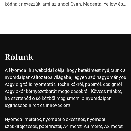
jövőben. Bevezetés a papírméretek világába A […]
kódnak nevezzük, ami az angol Cyan, Magenta, Yellow és
Key (fekete) szavak rövidítése. Ez a négy szín
keveredésével hozható létre szinte bármilyen más szín. De
vajon hogy is működik ez pontosan? *Hirdetés A nyomdai
színek részletei Amikor egy képet nyomtatnak, mindegyik
alapszínt külön-külön […]
Rólunk
A Nyomdai.hu weboldal célja, hogy betekintést nyújtsunk a
nyomdaipar változatos világába, legyen szó hagyományos
vagy digitális nyomtatási technikákról, papírról, designról
vagy akár környezetbarát megoldásokról. Kövess minket,
ha szeretnéd első kézből megismerni a nyomdaipar
legfrissebb híreit és innovációit!
Nyomdai méretek, nyomdai előkészítés, nyomdai
szakkifejezések, papírméter, A4 méret, A3 méret, A2 méret,