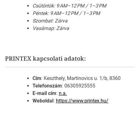
Csütörtök: 9 AM–12 PM / 1–3 PM
Péntek: 9 AM–12 PM / 1–3 PM
Szombat: Zárva
Vasárnap: Zárva
PRINTEX kapcsolati adatok:
Cím
: Keszthely, Martinovics u. 1/b, 8360
Telefonszám
: 06305925555
E-mail cím
:
n.a.
Weboldal
:
https://www.printex.hu/