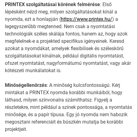
PRINTEX szolgáltatásai körének felmérése
: Első
lépésként nézd meg, milyen szolgáltatásokat kínál a
nyomda, ezt a honlapján (
https://www.printex.hu/
) a
legegyszerűbb megtenned. Nem csak a nyomtatási
technológiák széles skálája fontos, hanem az, hogy azok
megfelelnek-e a projekted specifikus igényeinek. Keresd
azokat a nyomdákat, amelyek flexibilisek és széleskörű
szolgáltatásokat kínálnak, például digitális nyomtatást,
ofszet nyomtatást, nagyformátumú nyomtatást, vagy akár
kötészeti munkálatokat is.
Minőségellenőrzés
: A minőség kulcsfontosságú. Kérj
mintákat a PRINTEX nyomda korábbi munkáiból, hogy
láthasd, milyen színvonalra számíthatsz. Figyelj a
részletekre, mint például a színek pontossága, a nyomtatás
minősége, és a papír típusa. Egy jó nyomda nem habozik
megosztani referenciáit és büszkén mutatja be korábbi
projektjeit.