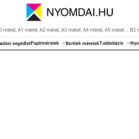
 méret, A1 méret, A2 méret, A3 méret, A4 méret, A5 méret … B2 
Papírméretek
Tudásbázis
Nyo
adási segédlet
Boríték méretek