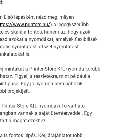
d:
e
: Első lépésként nézd meg, milyen
ttps://www.printers.hu/
) a legegyszerűbb
éles skálája fontos, hanem az, hogy azok
resd azokat a nyomdákat, amelyek flexibilisek
itális nyomtatást, ofszet nyomtatást,
nkálatokat is.
j mintákat a Printer-Store Kft. nyomda korábbi
tsz. Figyelj a részletekre, mint például a
ír típusa. Egy jó nyomda nem habozik
i projektjeit.
a Printer-Store Kft. nyomdával a várható
hangban vannak a saját ütemterveddel. Egy
 tartja magát ezekhez.
 is fontos lépés. Kérj árajánlatot több