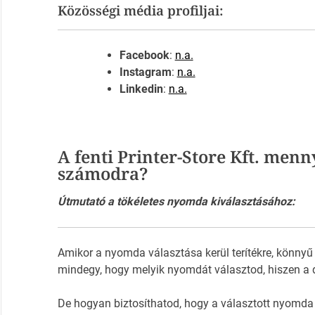
Közösségi média profiljai:
Facebook
:
n.a.
Instagram
:
n.a.
Linkedin
:
n.a.
A fenti Printer-Store Kft. menn
számodra?
Útmutató a tökéletes nyomda kiválasztásához:
Amikor a nyomda választása kerül terítékre, könnyű
mindegy, hogy melyik nyomdát választod, hiszen a 
De hogyan biztosíthatod, hogy a választott nyomda