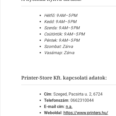
Hétfő: 9 AM–5 PM
Kedd: 9 AM–5 PM
Szerda: 9 AM–5 PM
Csütörtök: 9 AM–5 PM
Péntek: 9 AM–5 PM
Szombat: Zárva
Vasárnap: Zárva
Printer-Store Kft. kapcsolati adatok:
Cím
: Szeged, Pacsirta u. 2, 6724
Telefonszám
: 0662310044
E-mail cím
:
n.a.
Weboldal
:
https://www.printers.hu/