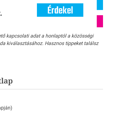
ető kapcsolati adat a honlaptól a közösségi
a kiválasztásához. Hasznos tippeket találsz
tlap
apján)