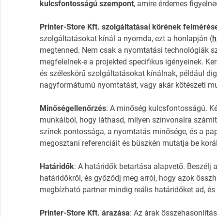
kulcsfontosságú szempont
, amire érdemes figyelne
Printer-Store Kft. szolgáltatásai körének felmérés
szolgáltatásokat kínál a nyomda, ezt a honlapján (
h
megtenned. Nem csak a nyomtatási technológiák sz
megfelelnek-e a projekted specifikus igényeinek. Ke
és széleskörű szolgáltatásokat kínálnak, például dig
nagyformátumú nyomtatást, vagy akár kötészeti mu
Minőségellenőrzés
: A minőség kulcsfontosságú. Kér
munkáiból, hogy láthasd, milyen színvonalra számítha
színek pontossága, a nyomtatás minősége, és a pap
megosztani referenciáit és büszkén mutatja be korább
Határidők
: A határidők betartása alapvető. Beszélj 
határidőkről, és győződj meg arról, hogy azok össz
megbízható partner mindig reális határidőket ad, és
Printer-Store Kft. árazása
: Az árak összehasonlítása