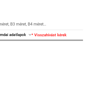
méret, B3 méret, B4 méret…
mdai adatlapok
* Visszahívást kérek