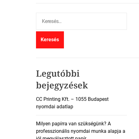
K
e
r
e
s
é
s
:
Legutóbbi
bejegyzések
CC Printing Kft. – 1055 Budapest
nyomdai adatlap
Milyen papírra van szükségünk? A
professzionális nyomdai munka alapja a
jól megválasztott papír