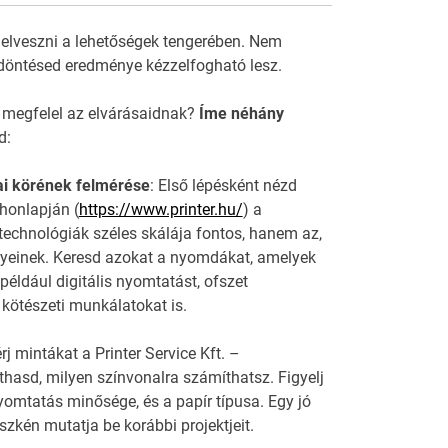
 elveszni a lehetőségek tengerében. Nem
döntésed eredménye kézzelfogható lesz.
 megfelel az elvárásaidnak?
Íme néhány
d:
sai körének felmérése
: Első lépésként nézd
honlapján (
https://www.printer.hu/
) a
echnológiák széles skálája fontos, hanem az,
ényeinek. Keresd azokat a nyomdákat, amelyek
 például digitális nyomtatást, ofszet
ötészeti munkálatokat is.
j mintákat a Printer Service Kft. –
hasd, milyen színvonalra számíthatsz. Figyelj
nyomtatás minősége, és a papír típusa. Egy jó
kén mutatja be korábbi projektjeit.