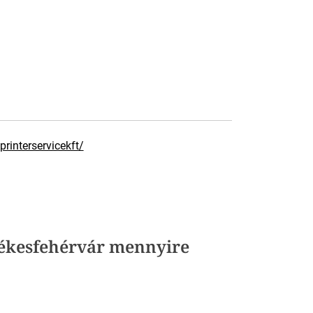
rinterservicekft/
Székesfehérvár mennyire