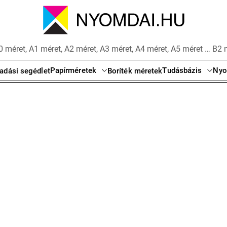
 méret, A1 méret, A2 méret, A3 méret, A4 méret, A5 méret … B2 
Papírméretek
Tudásbázis
Nyo
adási segédlet
Boríték méretek