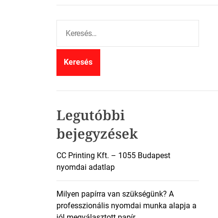
K
e
r
e
s
é
s
:
Legutóbbi
bejegyzések
CC Printing Kft. – 1055 Budapest
nyomdai adatlap
Milyen papírra van szükségünk? A
professzionális nyomdai munka alapja a
jól megválasztott papír