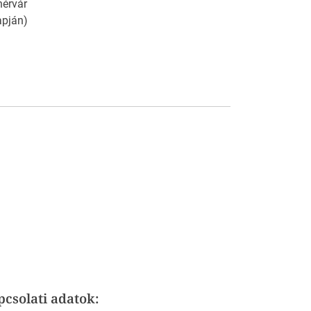
érvár
apján)
pcsolati adatok: