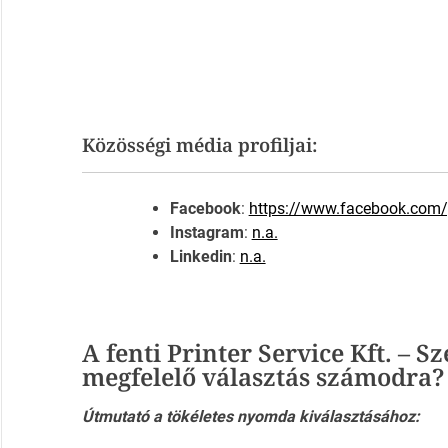
Közösségi média profiljai:
Facebook
:
https://www.facebook.com/p
Instagram
:
n.a.
Linkedin
:
n.a.
A fenti Printer Service Kft. – 
megfelelő választás számodra?
Útmutató a tökéletes nyomda kiválasztásához: