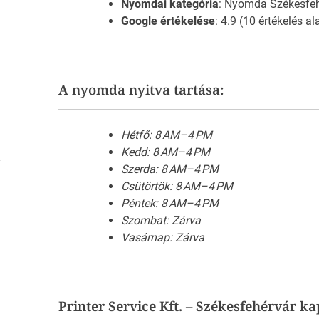
Nyomdai kategória
: Nyomda Székesfeh
Google értékelése
: 4.9 (10 értékelés al
A nyomda nyitva tartása:
Hétfő: 8 AM–4 PM
Kedd: 8 AM–4 PM
Szerda: 8 AM–4 PM
Csütörtök: 8 AM–4 PM
Péntek: 8 AM–4 PM
Szombat: Zárva
Vasárnap: Zárva
Printer Service Kft. – Székesfehérvár ka