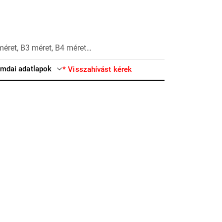
méret, B3 méret, B4 méret…
mdai adatlapok
* Visszahívást kérek