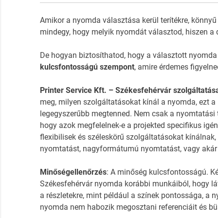
Amikor a nyomda választása kerül terítékre, könnyű
mindegy, hogy melyik nyomdát választod, hiszen a 
De hogyan biztosíthatod, hogy a választott nyomda
kulcsfontosságú szempont
, amire érdemes figyelne
Printer Service Kft. – Székesfehérvár szolgáltatá
meg, milyen szolgáltatásokat kínál a nyomda, ezt a 
legegyszerűbb megtenned. Nem csak a nyomtatási t
hogy azok megfelelnek-e a projekted specifikus ig
flexibilisek és széleskörű szolgáltatásokat kínálnak,
nyomtatást, nagyformátumú nyomtatást, vagy akár k
Minőségellenőrzés
: A minőség kulcsfontosságú. Kér
Székesfehérvár nyomda korábbi munkáiból, hogy lát
a részletekre, mint például a színek pontossága, a 
nyomda nem habozik megosztani referenciáit és büsz