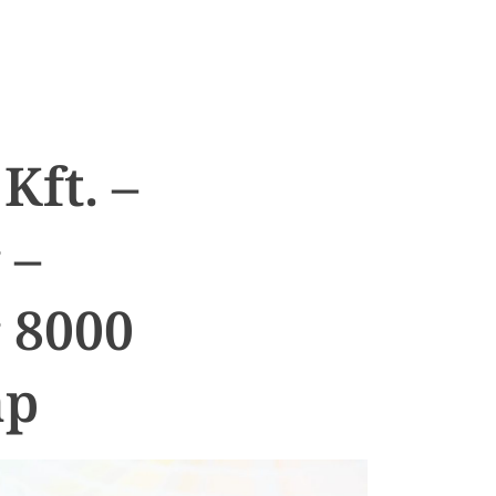
Kft. –
 –
 8000
ap