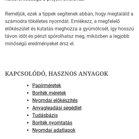
Reméljük, ezek a tippek segítenek abban, hogy megtaláld a
számodra tökéletes nyomdát. Emlékezz, a megfelelő
előkészület és kutatás meghozza a gyümölcsét, így hosszú
távon időt és pénzt spórolhatsz meg, miközben a legjobb
minőségű eredményeket érsz el.
KAPCSOLÓDÓ, HASZNOS ANYAGOK
Papírméretek
Boríték méretek
Nyomdai előkészítés
Anyagleadási segédlet
Tudásbázis
Boríték nyomtatás
Nyomdai adatlapok