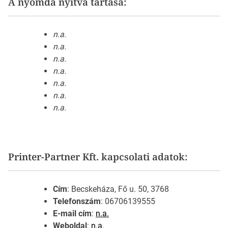
A nyomda nyitva tartása:
n.a.
n.a.
n.a.
n.a.
n.a.
n.a.
n.a.
Printer-Partner Kft. kapcsolati adatok:
Cím
: Becskeháza, Fő u. 50, 3768
Telefonszám
: 06706139555
E-mail cím
:
n.a.
Weboldal
:
n.a.