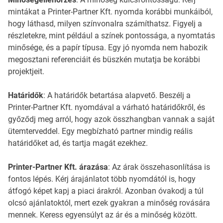
mintákat a Printer-Partner Kft. nyomda korábbi munkáiból,
hogy láthasd, milyen színvonalra számíthatsz. Figyelj a
részletekre, mint például a színek pontossága, a nyomtatás
minősége, és a papír típusa. Egy jó nyomda nem habozik
megosztani referenciáit és büszkén mutatja be korábbi
projektjeit.
Határidők
: A határidők betartása alapvető. Beszélj a
Printer-Partner Kft. nyomdával a várható határidőkről, és
győződj meg arról, hogy azok összhangban vannak a saját
ütemterveddel. Egy megbízható partner mindig reális
határidőket ad, és tartja magát ezekhez.
Printer-Partner Kft. árazása
: Az árak összehasonlítása is
fontos lépés. Kérj árajánlatot több nyomdától is, hogy
átfogó képet kapj a piaci árakról. Azonban óvakodj a túl
olcsó ajánlatoktól, mert ezek gyakran a minőség rovására
mennek. Keress egyensúlyt az ár és a minőség között.