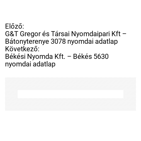
B
Előző:
e
G&T Gregor és Társai Nyomdaipari Kft –
j
Bátonyterenye 3078 nyomdai adatlap
e
Következő:
g
Békési Nyomda Kft. – Békés 5630
y
nyomdai adatlap
z
é
s
n
a
v
i
g
á
c