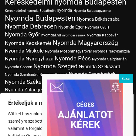
Kereskedelmi nyomda Budapesten
nyomda
Kereskedelmi nyomda Budaörsön
Nyomda Balassagyarmat
Nyomda Budapesten
Nyomda Békéscsaba
Nyomda Debrecen
Nyomda Eger
Nyomda Gyula
Nyomda Győr
nyomdai.hu
Nyomda Kaposvár
nyomdai színek
Nyomda Magyarország
Nyomda Kecskemét
Nyomda Miskolc
Nyomda Mosonmagyaróvár
Nyomda Nagykanizsa
Nyomda Pécs
Nyomda Nyíregyháza
Nyomda Salgótarján
Nyomda Szeged
Nyomda Szekszárd
Nyomda Sopron
Nyomda Szombathely
Nyomda Szentendre
Nyomda Szolnok
Nyomda Székesfehérvár
Nyomda Tatabánya
Nyomda Vác
Nyomda Zalaegerszeg
nyomtatás
Nyomda Érd
Nyomtatás Budapesten
Papírméretek
Értékeljük a magánéletét
Szitanyomda Budapesten
Pólónyomtatás Budapesten
Sütiket használunk a böngészési élmény fokozására,
Tudásbázis
személyre szabott hirdetések vagy tartalmak megjelenítésére,
valamint a forgalom elemzésére. A "Mindent elfogad" gombra
kattintva Ön hozzájárul a cookie-k használatához.