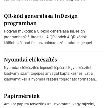
milliméterben, mind centiméterben. *Hirdetés C sorozatú
boríték méretek Az alábbi ábra az egyes borítékok méretét
QR-kód generálása InDesign
mutatja az A4-es papírlaphoz viszonyítva. Az amerikai és
programban
észak-amerikai boríték méretére az ISO 216 nem
vonatkozik. Boríték méretének táblázata C0-tól […]
Hogyan működik a QR-kód generálása InDesign
programban? *Hirdetés A QR-kódok A QR-kódok
különböző ipari felhasználásra szánt adatok géppel
olvasható nyomtatott megfelelői. Ez mára általánossá vált
a fogyasztóknak szánt hirdetésekben. A felhasználó
Nyomdai előkészítés
okostelefonjára telepíthet egy QR-kód-leolvasó
alkalmazást, ami leolvasni és dekódolni képes az URL-
Nyomdai előkészítés lépésről lépésre! Egy elkészített
információt és átirányítja a telefon böngészőjét a cég
kiadvány számítógépes anyagát kapta kézhez. Ezt a
weblapjára. A QR-kód beolvasása után a felhasználó
kiadványt kell a nyomda részére fogadható formában
szöveges üzenetet […]
eljuttatnia Nyomdai kivitelezésre előkészítenie. Amit
kézhez kapott az egy InDesign file, sok kép file,
Papírméretek
Illustratorban készült vektorgrafika. *Hirdetés Minden
esetben konzultáljunk a nyomdával, mielőtt elkezdjük a
Amikor papírra tervezünk írni, nyomtatni vagy rajzolni,