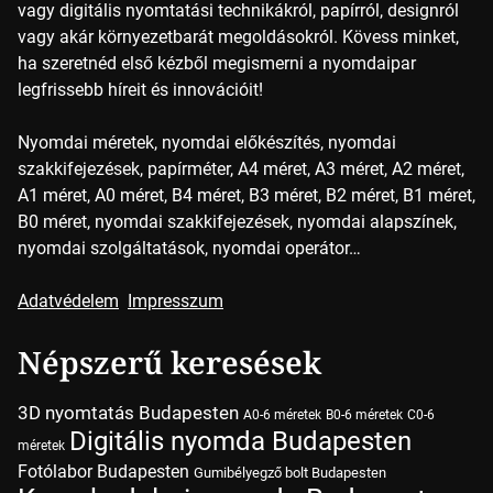
vagy digitális nyomtatási technikákról, papírról, designról
vagy akár környezetbarát megoldásokról. Kövess minket,
ha szeretnéd első kézből megismerni a nyomdaipar
legfrissebb híreit és innovációit!
Nyomdai méretek, nyomdai előkészítés, nyomdai
szakkifejezések, papírméter, A4 méret, A3 méret, A2 méret,
A1 méret, A0 méret, B4 méret, B3 méret, B2 méret, B1 méret,
B0 méret, nyomdai szakkifejezések, nyomdai alapszínek,
nyomdai szolgáltatások, nyomdai operátor…
Adatvédelem
Impresszum
Népszerű keresések
3D nyomtatás Budapesten
A0-6 méretek
B0-6 méretek
C0-6
Digitális nyomda Budapesten
méretek
Fotólabor Budapesten
Gumibélyegző bolt Budapesten