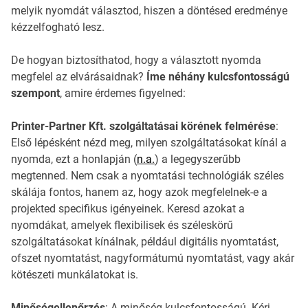
melyik nyomdát választod, hiszen a döntésed eredménye
kézzelfogható lesz.
De hogyan biztosíthatod, hogy a választott nyomda
megfelel az elvárásaidnak?
Íme néhány kulcsfontosságú
szempont
, amire érdemes figyelned:
Printer-Partner Kft. szolgáltatásai körének felmérése
:
Első lépésként nézd meg, milyen szolgáltatásokat kínál a
nyomda, ezt a honlapján (
n.a.
) a legegyszerűbb
megtenned. Nem csak a nyomtatási technológiák széles
skálája fontos, hanem az, hogy azok megfelelnek-e a
projekted specifikus igényeinek. Keresd azokat a
nyomdákat, amelyek flexibilisek és széleskörű
szolgáltatásokat kínálnak, például digitális nyomtatást,
ofszet nyomtatást, nagyformátumú nyomtatást, vagy akár
kötészeti munkálatokat is.
Minőségellenőrzés
: A minőség kulcsfontosságú. Kérj