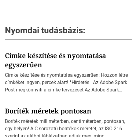
Nyomdai tudásbázis:
Címke készítése és nyomtatása
egyszerűen
Címke készítése és nyomtatása egyszerűen: Hozzon létre
címkéket ingyen, percek alatt! *Hirdetés Az Adobe Spark
Post megkönnyíti a címke tervezését Az Adobe Spark
Inspirációs galériája rengeteg professzionálisan
megtervezett sablont tartalmaz, amelyek segítségével
Boríték méretek pontosan
igazán foroghatnak a kreatív fogaskerekek, miközben
zajlik a saját címke készítése. Hogyan készítsünk címkét?
Boríték méretek milliméterben, centiméterben, pontosan,
Válasszon méretet és alakot: Válassza ki a kívánt címke
egy helyen! A C sorozatú borítékok méretét, az ISO 216
méretét. Akár néhány […]
szerint az alábbi táblázatban adjuk meg, mind