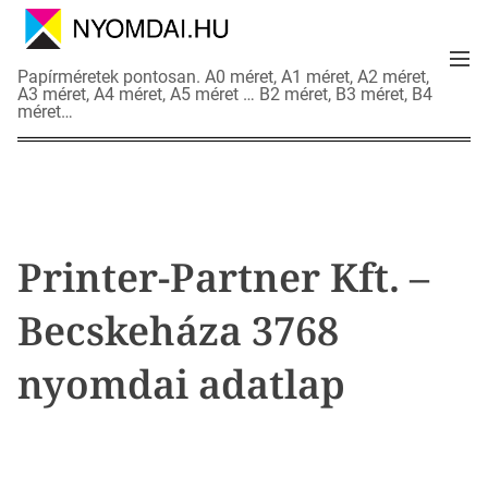
S
k
M
i
N
Papírméretek pontosan. A0 méret, A1 méret, A2 méret,
e
p
A3 méret, A4 méret, A5 méret … B2 méret, B3 méret, B4
y
n
méret…
t
o
u
o
m
c
d
o
a
n
i
t
a
Printer-Partner Kft. –
e
d
n
a
Becskeháza 3768
t
t
l
nyomdai adatlap
a
p
o
k