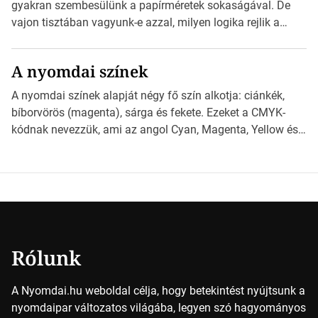
nyomdai előkészítést!Nehogy az elkészült munka után
gyakran szembesülünk a papírméretek sokaságával. De
derüljön ki, hogy valamit másképp kellett volna csinálni! […]
vajon tisztában vagyunk-e azzal, milyen logika rejlik a
különböző méretű lapok mögött, és hogy miként
választhatjuk ki a legmegfelelőbbet projektjeinkhez?
A nyomdai színek
*Hirdetés Ebben a cikkben a papírméretek izgalmas
világába kalauzolunk el téged, hogy jobban megértsd,
A nyomdai színek alapját négy fő szín alkotja: ciánkék,
milyen szempontok alapján érdemes választanod a
bíborvörös (magenta), sárga és fekete. Ezeket a CMYK-
jövőben. Bevezetés a papírméretek világába A […]
kódnak nevezzük, ami az angol Cyan, Magenta, Yellow és
Key (fekete) szavak rövidítése. Ez a négy szín
keveredésével hozható létre szinte bármilyen más szín. De
vajon hogy is működik ez pontosan? *Hirdetés A nyomdai
színek részletei Amikor egy képet nyomtatnak, mindegyik
alapszínt külön-külön […]
Rólunk
A Nyomdai.hu weboldal célja, hogy betekintést nyújtsunk a
nyomdaipar változatos világába, legyen szó hagyományos