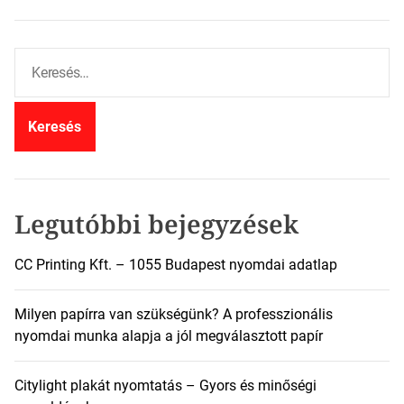
K
e
r
e
s
é
s
:
Legutóbbi bejegyzések
CC Printing Kft. – 1055 Budapest nyomdai adatlap
Milyen papírra van szükségünk? A professzionális
nyomdai munka alapja a jól megválasztott papír
Citylight plakát nyomtatás – Gyors és minőségi