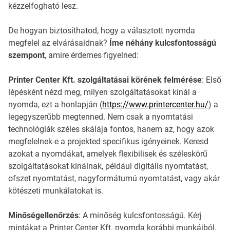
kézzelfogható lesz.
De hogyan biztosíthatod, hogy a választott nyomda
megfelel az elvárásaidnak?
Íme néhány kulcsfontosságú
szempont
, amire érdemes figyelned:
Printer Center Kft. szolgáltatásai körének felmérése
: Első
lépésként nézd meg, milyen szolgáltatásokat kínál a
nyomda, ezt a honlapján (
https://www.printercenter.hu/
) a
legegyszerűbb megtenned. Nem csak a nyomtatási
technológiák széles skálája fontos, hanem az, hogy azok
megfelelnek-e a projekted specifikus igényeinek. Keresd
azokat a nyomdákat, amelyek flexibilisek és széleskörű
szolgáltatásokat kínálnak, például digitális nyomtatást,
ofszet nyomtatást, nagyformátumú nyomtatást, vagy akár
kötészeti munkálatokat is.
Minőségellenőrzés
: A minőség kulcsfontosságú. Kérj
mintákat a Printer Center Kft. nyomda korábbi munkáiból,