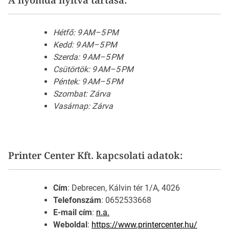
Hétfő: 9 AM–5 PM
Kedd: 9 AM–5 PM
Szerda: 9 AM–5 PM
Csütörtök: 9 AM–5 PM
Péntek: 9 AM–5 PM
Szombat: Zárva
Vasárnap: Zárva
Printer Center Kft. kapcsolati adatok:
Cím
: Debrecen, Kálvin tér 1/A, 4026
Telefonszám
: 0652533668
E-mail cím
:
n.a.
Weboldal
:
https://www.printercenter.hu/