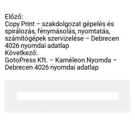
B
Előző:
e
Copy Print – szakdolgozat gépelés és
j
spirálozás, fénymásolás, nyomtatás,
e
számítógépek szervizelése – Debrecen
g
4026 nyomdai adatlap
y
Következő:
z
GotoPress Kft. – Kaméleon Nyomda –
é
Debrecen 4026 nyomdai adatlap
s
n
a
v
i
g
á
c
i