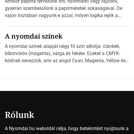
Amikor papírra tervezünk írni, nyomtatni vagy rajzolni,
nyomdai előkészítést!Nehogy az elkészült munka után
gyakran szembesülünk a papírméretek sokaságával. De
derüljön ki, hogy valamit másképp kellett volna csinálni! […]
vajon tisztában vagyunk-e azzal, milyen logika rejlik a
különböző méretű lapok mögött, és hogy miként
választhatjuk ki a legmegfelelőbbet projektjeinkhez?
A nyomdai színek
*Hirdetés Ebben a cikkben a papírméretek izgalmas
világába kalauzolunk el téged, hogy jobban megértsd,
A nyomdai színek alapját négy fő szín alkotja: ciánkék,
milyen szempontok alapján érdemes választanod a
bíborvörös (magenta), sárga és fekete. Ezeket a CMYK-
jövőben. Bevezetés a papírméretek világába A […]
kódnak nevezzük, ami az angol Cyan, Magenta, Yellow és
Key (fekete) szavak rövidítése. Ez a négy szín
keveredésével hozható létre szinte bármilyen más szín. De
vajon hogy is működik ez pontosan? *Hirdetés A nyomdai
színek részletei Amikor egy képet nyomtatnak, mindegyik
alapszínt külön-külön […]
Rólunk
A Nyomdai.hu weboldal célja, hogy betekintést nyújtsunk a