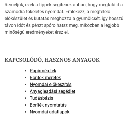
Reméljük, ezek a tippek segítenek abban, hogy megtaláld a
számodra tökéletes nyomdát. Emlékezz, a megfelelő
előkészület és kutatás meghozza a gyümölcsét, így hosszú
távon időt és pénzt spórolhatsz meg, miközben a legjobb
minőségű eredményeket érsz el.
KAPCSOLÓDÓ, HASZNOS ANYAGOK
Papírméretek
Boríték méretek
Nyomdai előkészítés
Anyagleadási segédlet
Tudásbázis
Boríték nyomtatás
Nyomdai adatlapok