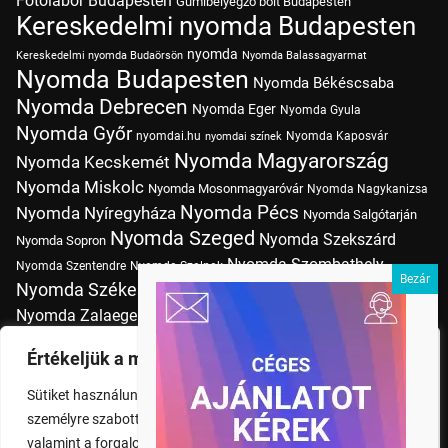
Fotólabor Budapesten
Gumibélyegző bolt Budapesten
Kereskedelmi nyomda Budapesten
nyomda
Kereskedelmi nyomda Budaörsön
Nyomda Balassagyarmat
Nyomda Budapesten
Nyomda Békéscsaba
Nyomda Debrecen
Nyomda Eger
Nyomda Gyula
Nyomda Győr
nyomdai.hu
Nyomda Kaposvár
nyomdai színek
Nyomda Magyarország
Nyomda Kecskemét
Nyomda Miskolc
Nyomda Mosonmagyaróvár
Nyomda Nagykanizsa
Nyomda Pécs
Nyomda Nyíregyháza
Nyomda Salgótarján
Nyomda Szeged
Nyomda Szekszárd
Nyomda Sopron
Nyomda Szombathely
Nyomda Szentendre
Nyomda Szolnok
Nyomda Székesfehérvár
Nyomda Tatabánya
Nyomda Vác
Nyomda Zalaegerszeg
nyomtatás
Nyomda Érd
Nyomtatás Budapesten
Papírméretek
Értékeljük a magánéletét
Szitanyomda Budapesten
Pólónyomtatás Budapesten
Sütiket használunk a böngészési élmény fokozására,
Tudásbázis
személyre szabott hirdetések vagy tartalmak megjelenítésére,
valamint a forgalom elemzésére. A "Mindent elfogad" gombra