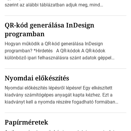
méretét. Akár néhány […]
szerint az alábbi táblázatban adjuk meg, mind
milliméterben, mind centiméterben. *Hirdetés C sorozatú
boríték méretek Az alábbi ábra az egyes borítékok méretét
QR-kód generálása InDesign
mutatja az A4-es papírlaphoz viszonyítva. Az amerikai és
programban
észak-amerikai boríték méretére az ISO 216 nem
vonatkozik. Boríték méretének táblázata C0-tól […]
Hogyan működik a QR-kód generálása InDesign
programban? *Hirdetés A QR-kódok A QR-kódok
különböző ipari felhasználásra szánt adatok géppel
olvasható nyomtatott megfelelői. Ez mára általánossá vált
a fogyasztóknak szánt hirdetésekben. A felhasználó
Nyomdai előkészítés
okostelefonjára telepíthet egy QR-kód-leolvasó
alkalmazást, ami leolvasni és dekódolni képes az URL-
Nyomdai előkészítés lépésről lépésre! Egy elkészített
információt és átirányítja a telefon böngészőjét a cég
kiadvány számítógépes anyagát kapta kézhez. Ezt a
weblapjára. A QR-kód beolvasása után a felhasználó
kiadványt kell a nyomda részére fogadható formában
szöveges üzenetet […]
eljuttatnia Nyomdai kivitelezésre előkészítenie. Amit
kézhez kapott az egy InDesign file, sok kép file,
Papírméretek
Illustratorban készült vektorgrafika. *Hirdetés Minden
esetben konzultáljunk a nyomdával, mielőtt elkezdjük a