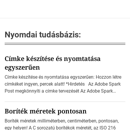
Nyomdai tudásbázis:
Címke készítése és nyomtatása
egyszerűen
Címke készítése és nyomtatása egyszerűen: Hozzon létre
címkéket ingyen, percek alatt! *Hirdetés Az Adobe Spark
Post megkönnyíti a címke tervezését Az Adobe Spark
Inspirációs galériája rengeteg professzionálisan
megtervezett sablont tartalmaz, amelyek segítségével
Boríték méretek pontosan
igazán foroghatnak a kreatív fogaskerekek, miközben
zajlik a saját címke készítése. Hogyan készítsünk címkét?
Boríték méretek milliméterben, centiméterben, pontosan,
Válasszon méretet és alakot: Válassza ki a kívánt címke
egy helyen! A C sorozatú borítékok méretét, az ISO 216