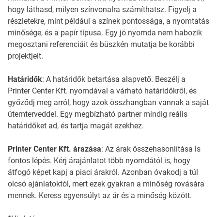
hogy láthasd, milyen színvonalra számíthatsz. Figyelj a
részletekre, mint például a színek pontossága, a nyomtatás
minősége, és a papír típusa. Egy jó nyomda nem habozik
megosztani referenciáit és büszkén mutatja be korábbi
projektjeit.
Határidők
: A határidők betartása alapvető. Beszélj a
Printer Center Kft. nyomdával a várható határidőkről, és
győződj meg arról, hogy azok összhangban vannak a saját
ütemterveddel. Egy megbízható partner mindig reális
határidőket ad, és tartja magát ezekhez.
Printer Center Kft. árazása
: Az árak összehasonlítása is
fontos lépés. Kérj árajánlatot több nyomdától is, hogy
átfogó képet kapj a piaci árakról. Azonban óvakodj a túl
olcsó ajánlatoktól, mert ezek gyakran a minőség rovására
mennek. Keress egyensúlyt az ár és a minőség között.