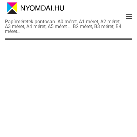
S
k
M
i
N
Papírméretek pontosan. A0 méret, A1 méret, A2 méret,
e
p
A3 méret, A4 méret, A5 méret … B2 méret, B3 méret, B4
y
n
méret…
t
o
u
o
m
c
d
o
a
n
i
t
a
e
d
n
a
t
t
l
a
p
o
k