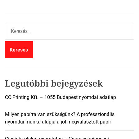
K
e
r
e
s
é
s
:
Legutóbbi bejegyzések
CC Printing Kft. – 1055 Budapest nyomdai adatlap
Milyen papírra van szükségünk? A professzionális
nyomdai munka alapja a jól megválasztott papír
Citylight plakát nyomtatás – Gyors és minőségi