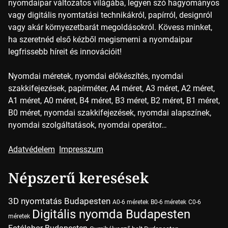
nyomdaipar változatos világába, legyen szó hagyományos
vagy digitális nyomtatási technikákról, papírról, designról
vagy akár környezetbarát megoldásokról. Kövess minket,
ha szeretnéd első kézből megismerni a nyomdaipar
legfrissebb híreit és innovációit!
Nyomdai méretek, nyomdai előkészítés, nyomdai
szakkifejezések, papírméter, A4 méret, A3 méret, A2 méret,
A1 méret, A0 méret, B4 méret, B3 méret, B2 méret, B1 méret,
B0 méret, nyomdai szakkifejezések, nyomdai alapszínek,
nyomdai szolgáltatások, nyomdai operátor…
Adatvédelem
Impresszum
Népszerű keresések
3D nyomtatás Budapesten
A0-6 méretek
B0-6 méretek
C0-6
Digitális nyomda Budapesten
méretek