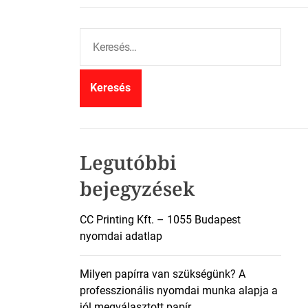
K
e
r
e
s
é
s
:
Legutóbbi
bejegyzések
CC Printing Kft. – 1055 Budapest
nyomdai adatlap
Milyen papírra van szükségünk? A
professzionális nyomdai munka alapja a
jól megválasztott papír