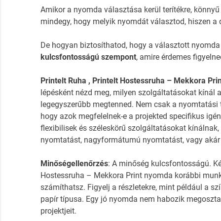
Amikor a nyomda választása kerül terítékre, könnyű
mindegy, hogy melyik nyomdát választod, hiszen a 
De hogyan biztosíthatod, hogy a választott nyomda
kulcsfontosságú szempont
, amire érdemes figyelne
Printelt Ruha , Printelt Hostessruha – Mekkora Pri
lépésként nézd meg, milyen szolgáltatásokat kínál 
legegyszerűbb megtenned. Nem csak a nyomtatási t
hogy azok megfelelnek-e a projekted specifikus ig
flexibilisek és széleskörű szolgáltatásokat kínálnak,
nyomtatást, nagyformátumú nyomtatást, vagy akár k
Minőségellenőrzés
: A minőség kulcsfontosságú. Kérj
Hostessruha – Mekkora Print nyomda korábbi munkái
számíthatsz. Figyelj a részletekre, mint például a 
papír típusa. Egy jó nyomda nem habozik megosztan
projektjeit.