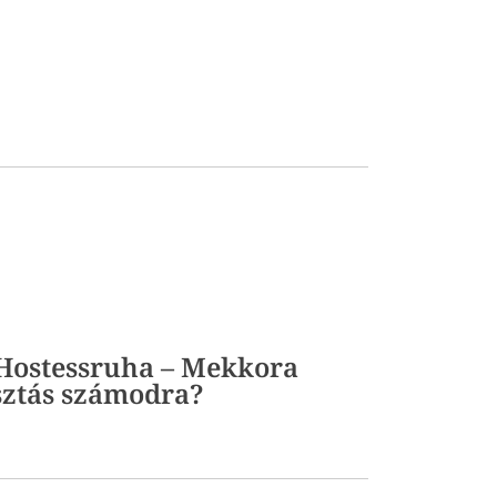
t Hostessruha – Mekkora
sztás számodra?