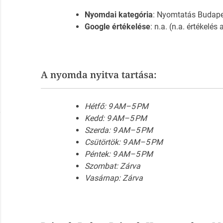
Nyomdai kategória
: Nyomtatás Budap
Google értékelése
: n.a. (n.a. értékelés
A nyomda nyitva tartása:
Hétfő: 9 AM–5 PM
Kedd: 9 AM–5 PM
Szerda: 9 AM–5 PM
Csütörtök: 9 AM–5 PM
Péntek: 9 AM–5 PM
Szombat: Zárva
Vasárnap: Zárva