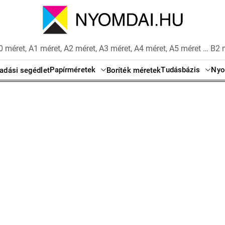
 méret, A1 méret, A2 méret, A3 méret, A4 méret, A5 méret … B2 
Papírméretek
Tudásbázis
Nyo
adási segédlet
Boríték méretek