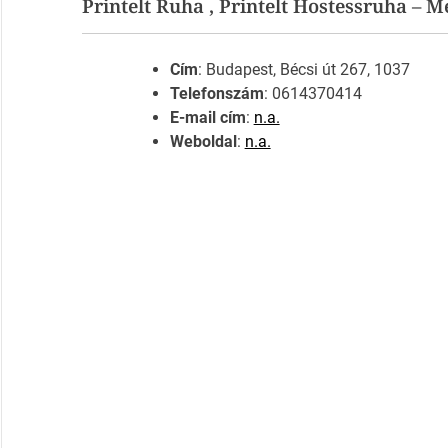
Printelt Ruha , Printelt Hostessruha – 
Cím
: Budapest, Bécsi út 267, 1037
Telefonszám
: 0614370414
E-mail cím
:
n.a.
Weboldal
:
n.a.