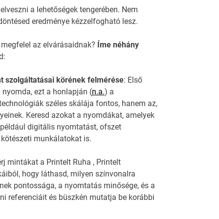
 elveszni a lehetőségek tengerében. Nem
döntésed eredménye kézzelfogható lesz.
 megfelel az elvárásaidnak?
Íme néhány
d:
nt szolgáltatásai körének felmérése
: Első
a nyomda, ezt a honlapján (
n.a.
) a
echnológiák széles skálája fontos, hanem az,
ényeinek. Keresd azokat a nyomdákat, amelyek
 például digitális nyomtatást, ofszet
ötészeti munkálatokat is.
 mintákat a Printelt Ruha , Printelt
ból, hogy láthasd, milyen színvonalra
színek pontossága, a nyomtatás minősége, és a
i referenciáit és büszkén mutatja be korábbi