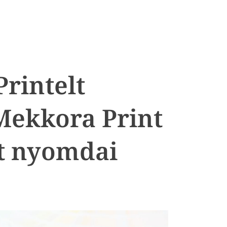
Printelt
Mekkora Print
t nyomdai