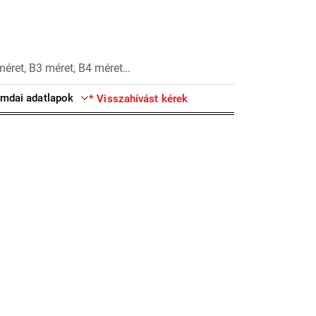
méret, B3 méret, B4 méret…
mdai adatlapok
* Visszahívást kérek