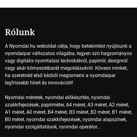
színek részletei Amikor egy képet nyomtatnak, mindegyik
alapszínt külön-külön […]
Rólunk
A Nyomdai.hu weboldal célja, hogy betekintést nyújtsunk a
nyomdaipar változatos világába, legyen szó hagyományos
vagy digitális nyomtatási technikákról, papírról, designról
vagy akár környezetbarát megoldásokról. Kövess minket,
ha szeretnéd első kézből megismerni a nyomdaipar
legfrissebb híreit és innovációit!
Nyomdai méretek, nyomdai előkészítés, nyomdai
szakkifejezések, papírméter, A4 méret, A3 méret, A2 méret,
A1 méret, A0 méret, B4 méret, B3 méret, B2 méret, B1 méret,
B0 méret, nyomdai szakkifejezések, nyomdai alapszínek,
nyomdai szolgáltatások, nyomdai operátor…