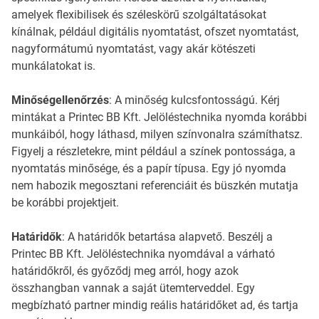
amelyek flexibilisek és széleskörű szolgáltatásokat
kínálnak, például digitális nyomtatást, ofszet nyomtatást,
nagyformátumú nyomtatást, vagy akár kötészeti
munkálatokat is.
Minőségellenőrzés
: A minőség kulcsfontosságú. Kérj
mintákat a Printec BB Kft. Jelöléstechnika nyomda korábbi
munkáiból, hogy láthasd, milyen színvonalra számíthatsz.
Figyelj a részletekre, mint például a színek pontossága, a
nyomtatás minősége, és a papír típusa. Egy jó nyomda
nem habozik megosztani referenciáit és büszkén mutatja
be korábbi projektjeit.
Határidők
: A határidők betartása alapvető. Beszélj a
Printec BB Kft. Jelöléstechnika nyomdával a várható
határidőkről, és győződj meg arról, hogy azok
összhangban vannak a saját ütemterveddel. Egy
megbízható partner mindig reális határidőket ad, és tartja