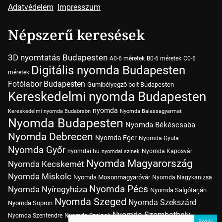
Adatvédelem
Impresszum
Népszerű keresések
3D nyomtatás Budapesten
A0-6 méretek
B0-6 méretek
C0-6
Digitális nyomda Budapesten
méretek
Fotólabor Budapesten
Gumibélyegző bolt Budapesten
Kereskedelmi nyomda Budapesten
nyomda
Kereskedelmi nyomda Budaörsön
Nyomda Balassagyarmat
Nyomda Budapesten
Nyomda Békéscsaba
Nyomda Debrecen
Nyomda Eger
Nyomda Gyula
Nyomda Győr
nyomdai.hu
Nyomda Kaposvár
nyomdai színek
Nyomda Magyarország
Nyomda Kecskemét
Nyomda Miskolc
Nyomda Mosonmagyaróvár
Nyomda Nagykanizsa
Nyomda Pécs
Nyomda Nyíregyháza
Nyomda Salgótarján
Nyomda Szeged
Nyomda Szekszárd
Nyomda Sopron
Nyomda Szombathely
Nyomda Szentendre
Nyomda Szolnok