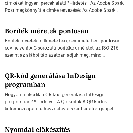
címkéket ingyen, percek alatt! *Hirdetés Az Adobe Spark
Post megkönnyíti a címke tervezését Az Adobe Spark
Inspirációs galériája rengeteg professzionálisan
megtervezett sablont tartalmaz, amelyek segítségével
Boríték méretek pontosan
igazán foroghatnak a kreatív fogaskerekek, miközben
zajlik a saját címke készítése. Hogyan készítsünk címkét?
Boríték méretek milliméterben, centiméterben, pontosan,
Válasszon méretet és alakot: Válassza ki a kívánt címke
egy helyen! A C sorozatú borítékok méretét, az ISO 216
méretét. Akár néhány […]
szerint az alábbi táblázatban adjuk meg, mind
milliméterben, mind centiméterben. *Hirdetés C sorozatú
boríték méretek Az alábbi ábra az egyes borítékok méretét
QR-kód generálása InDesign
mutatja az A4-es papírlaphoz viszonyítva. Az amerikai és
programban
észak-amerikai boríték méretére az ISO 216 nem
vonatkozik. Boríték méretének táblázata C0-tól […]
Hogyan működik a QR-kód generálása InDesign
programban? *Hirdetés A QR-kódok A QR-kódok
különböző ipari felhasználásra szánt adatok géppel
olvasható nyomtatott megfelelői. Ez mára általánossá vált
a fogyasztóknak szánt hirdetésekben. A felhasználó
Nyomdai előkészítés
okostelefonjára telepíthet egy QR-kód-leolvasó