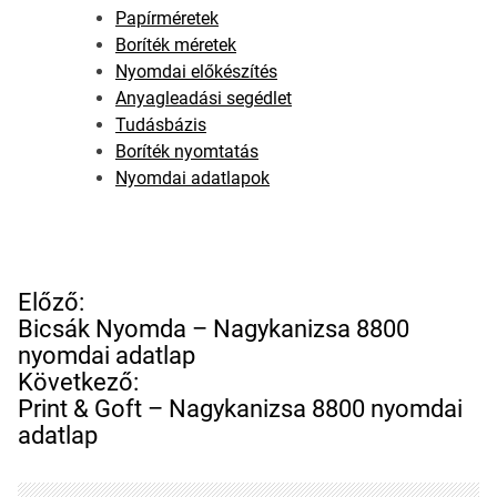
Papírméretek
Boríték méretek
Nyomdai előkészítés
Anyagleadási segédlet
Tudásbázis
Boríték nyomtatás
Nyomdai adatlapok
B
Előző:
e
Bicsák Nyomda – Nagykanizsa 8800
j
nyomdai adatlap
e
Következő:
g
Print & Goft – Nagykanizsa 8800 nyomdai
y
adatlap
z
é