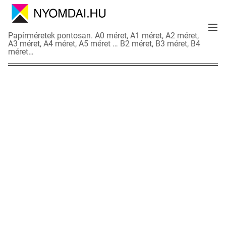
S
k
M
i
N
Papírméretek pontosan. A0 méret, A1 méret, A2 méret,
e
p
A3 méret, A4 méret, A5 méret … B2 méret, B3 méret, B4
y
n
méret…
t
o
u
o
m
c
d
o
a
n
i
t
a
e
d
n
a
t
t
l
a
p
o
k