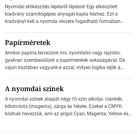
alkalmazást, ami leolvasni és dekódolni képes az URL-
Nyomdai előkészítés lépésről lépésre! Egy elkészített
információt és átirányítja a telefon böngészőjét a cég
kiadvány számítógépes anyagát kapta kézhez. Ezt a
weblapjára. A QR-kód beolvasása után a felhasználó
kiadványt kell a nyomda részére fogadható formában
szöveges üzenetet […]
eljuttatnia Nyomdai kivitelezésre előkészítenie. Amit
kézhez kapott az egy InDesign file, sok kép file,
Papírméretek
Illustratorban készült vektorgrafika. *Hirdetés Minden
esetben konzultáljunk a nyomdával, mielőtt elkezdjük a
Amikor papírra tervezünk írni, nyomtatni vagy rajzolni,
nyomdai előkészítést!Nehogy az elkészült munka után
gyakran szembesülünk a papírméretek sokaságával. De
derüljön ki, hogy valamit másképp kellett volna csinálni! […]
vajon tisztában vagyunk-e azzal, milyen logika rejlik a
különböző méretű lapok mögött, és hogy miként
választhatjuk ki a legmegfelelőbbet projektjeinkhez?
A nyomdai színek
*Hirdetés Ebben a cikkben a papírméretek izgalmas
világába kalauzolunk el téged, hogy jobban megértsd,
A nyomdai színek alapját négy fő szín alkotja: ciánkék,
milyen szempontok alapján érdemes választanod a
bíborvörös (magenta), sárga és fekete. Ezeket a CMYK-
jövőben. Bevezetés a papírméretek világába A […]
kódnak nevezzük, ami az angol Cyan, Magenta, Yellow és
Key (fekete) szavak rövidítése. Ez a négy szín
keveredésével hozható létre szinte bármilyen más szín. De
vajon hogy is működik ez pontosan? *Hirdetés A nyomdai