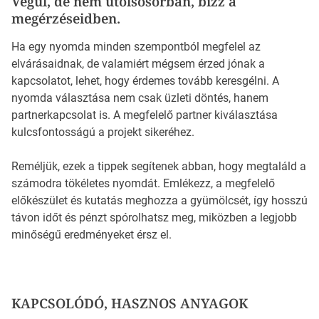
Végül, de nem utolsósorban, bízz a
megérzéseidben.
Ha egy nyomda minden szempontból megfelel az
elvárásaidnak, de valamiért mégsem érzed jónak a
kapcsolatot, lehet, hogy érdemes tovább keresgélni. A
nyomda választása nem csak üzleti döntés, hanem
partnerkapcsolat is. A megfelelő partner kiválasztása
kulcsfontosságú a projekt sikeréhez.
Reméljük, ezek a tippek segítenek abban, hogy megtaláld a
számodra tökéletes nyomdát. Emlékezz, a megfelelő
előkészület és kutatás meghozza a gyümölcsét, így hosszú
távon időt és pénzt spórolhatsz meg, miközben a legjobb
minőségű eredményeket érsz el.
KAPCSOLÓDÓ, HASZNOS ANYAGOK