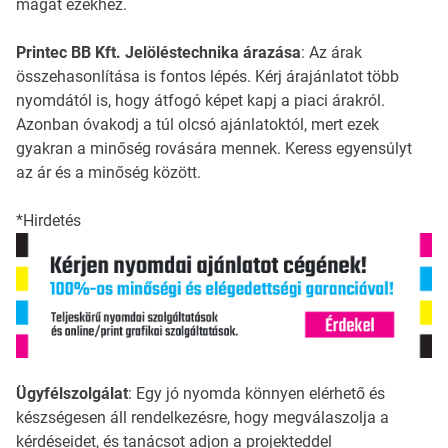
magát ezekhez.
Printec BB Kft. Jelöléstechnika árazása
: Az árak
összehasonlítása is fontos lépés. Kérj árajánlatot több
nyomdától is, hogy átfogó képet kapj a piaci árakról.
Azonban óvakodj a túl olcsó ajánlatoktól, mert ezek
gyakran a minőség rovására mennek. Keress egyensúlyt
az ár és a minőség között.
*Hirdetés
Ügyfélszolgálat
: Egy jó nyomda könnyen elérhető és
készségesen áll rendelkezésre, hogy megválaszolja a
kérdéseidet, és tanácsot adjon a projekteddel