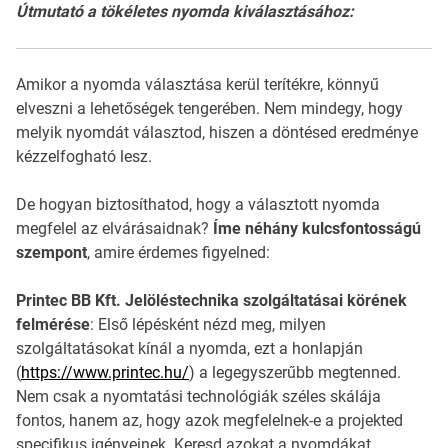
Útmutató a tökéletes nyomda kiválasztásához:
Amikor a nyomda választása kerül terítékre, könnyű
elveszni a lehetőségek tengerében. Nem mindegy, hogy
melyik nyomdát választod, hiszen a döntésed eredménye
kézzelfogható lesz.
De hogyan biztosíthatod, hogy a választott nyomda
megfelel az elvárásaidnak?
Íme néhány kulcsfontosságú
szempont
, amire érdemes figyelned:
Printec BB Kft. Jelöléstechnika szolgáltatásai körének
felmérése
: Első lépésként nézd meg, milyen
szolgáltatásokat kínál a nyomda, ezt a honlapján
(
https://www.printec.hu/
) a legegyszerűbb megtenned.
Nem csak a nyomtatási technológiák széles skálája
fontos, hanem az, hogy azok megfelelnek-e a projekted
specifikus igényeinek. Keresd azokat a nyomdákat,