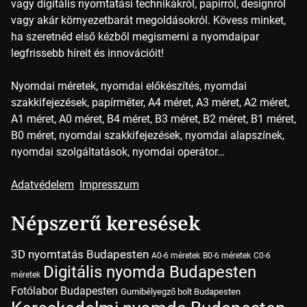
vagy digitális nyomtatási technikákról, papírról, designról
vagy akár környezetbarát megoldásokról. Kövess minket,
ha szeretnéd első kézből megismerni a nyomdaipar
legfrissebb híreit és innovációit!
Nyomdai méretek, nyomdai előkészítés, nyomdai
szakkifejezések, papírméter, A4 méret, A3 méret, A2 méret,
A1 méret, A0 méret, B4 méret, B3 méret, B2 méret, B1 méret,
B0 méret, nyomdai szakkifejezések, nyomdai alapszínek,
nyomdai szolgáltatások, nyomdai operátor…
Adatvédelem
Impresszum
Népszerű keresések
3D nyomtatás Budapesten
A0-6 méretek
B0-6 méretek
C0-6
Digitális nyomda Budapesten
méretek
Fotólabor Budapesten
Gumibélyegző bolt Budapesten