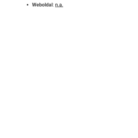
Weboldal
:
n.a.