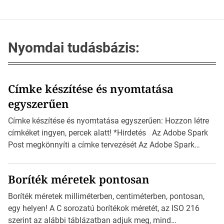
Nyomdai tudásbázis:
Címke készítése és nyomtatása
egyszerűen
Címke készítése és nyomtatása egyszerűen: Hozzon létre
címkéket ingyen, percek alatt! *Hirdetés Az Adobe Spark
Post megkönnyíti a címke tervezését Az Adobe Spark
Inspirációs galériája rengeteg professzionálisan
megtervezett sablont tartalmaz, amelyek segítségével
Boríték méretek pontosan
igazán foroghatnak a kreatív fogaskerekek, miközben
zajlik a saját címke készítése. Hogyan készítsünk címkét?
Boríték méretek milliméterben, centiméterben, pontosan,
Válasszon méretet és alakot: Válassza ki a kívánt címke
egy helyen! A C sorozatú borítékok méretét, az ISO 216
méretét. Akár néhány […]
szerint az alábbi táblázatban adjuk meg, mind