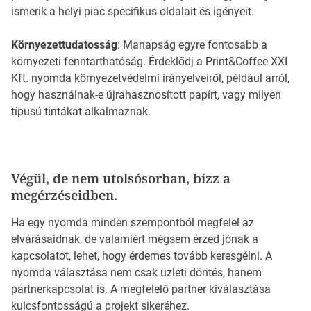
ismerik a helyi piac specifikus oldalait és igényeit.
Környezettudatosság
: Manapság egyre fontosabb a
környezeti fenntarthatóság. Érdeklődj a Print&Coffee XXI
Kft. nyomda környezetvédelmi irányelveiről, például arról,
hogy használnak-e újrahasznosított papírt, vagy milyen
típusú tintákat alkalmaznak.
Végül, de nem utolsósorban, bízz a
megérzéseidben.
Ha egy nyomda minden szempontból megfelel az
elvárásaidnak, de valamiért mégsem érzed jónak a
kapcsolatot, lehet, hogy érdemes tovább keresgélni. A
nyomda választása nem csak üzleti döntés, hanem
partnerkapcsolat is. A megfelelő partner kiválasztása
kulcsfontosságú a projekt sikeréhez.