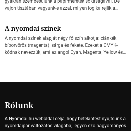
gyakran szembesülünk a papírméretek sokaságával. De
derüljön ki, hogy valamit másképp kellett volna csinálni! […]
vajon tisztában vagyunk-e azzal, milyen logika rejlik a
különböző méretű lapok mögött, és hogy miként
választhatjuk ki a legmegfelelőbbet projektjeinkhez?
A nyomdai színek
*Hirdetés Ebben a cikkben a papírméretek izgalmas
világába kalauzolunk el téged, hogy jobban megértsd,
A nyomdai színek alapját négy fő szín alkotja: ciánkék,
milyen szempontok alapján érdemes választanod a
bíborvörös (magenta), sárga és fekete. Ezeket a CMYK-
jövőben. Bevezetés a papírméretek világába A […]
kódnak nevezzük, ami az angol Cyan, Magenta, Yellow és
Key (fekete) szavak rövidítése. Ez a négy szín
keveredésével hozható létre szinte bármilyen más szín. De
vajon hogy is működik ez pontosan? *Hirdetés A nyomdai
színek részletei Amikor egy képet nyomtatnak, mindegyik
alapszínt külön-külön […]
Rólunk
A Nyomdai.hu weboldal célja, hogy betekintést nyújtsunk a
nyomdaipar változatos világába, legyen szó hagyományos