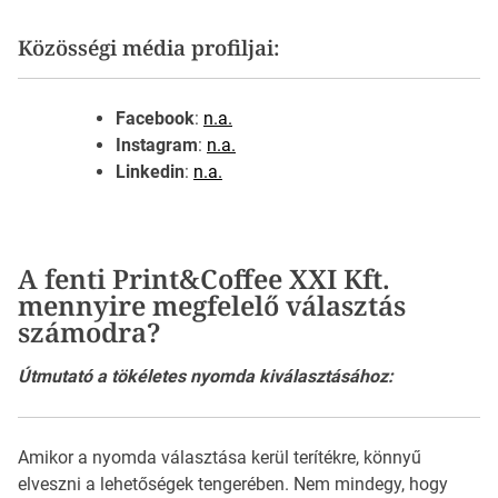
Közösségi média profiljai:
Facebook
:
n.a.
Instagram
:
n.a.
Linkedin
:
n.a.
A fenti Print&Coffee XXI Kft.
mennyire megfelelő választás
számodra?
Útmutató a tökéletes nyomda kiválasztásához:
Amikor a nyomda választása kerül terítékre, könnyű
elveszni a lehetőségek tengerében. Nem mindegy, hogy