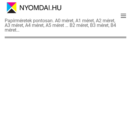
S
k
M
i
N
Papírméretek pontosan. A0 méret, A1 méret, A2 méret,
e
p
A3 méret, A4 méret, A5 méret … B2 méret, B3 méret, B4
y
n
méret…
t
o
u
o
m
c
d
o
a
n
i
t
a
e
d
n
a
t
t
l
a
p
o
k