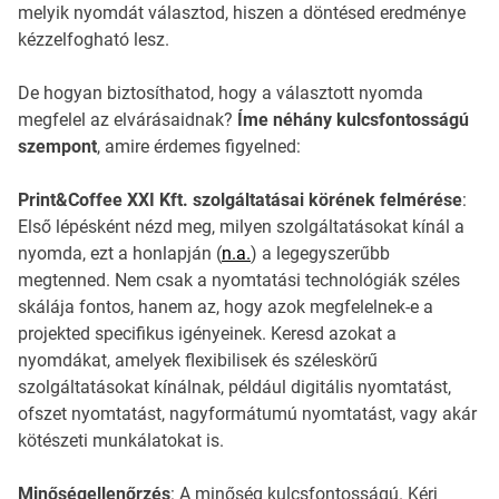
melyik nyomdát választod, hiszen a döntésed eredménye
kézzelfogható lesz.
De hogyan biztosíthatod, hogy a választott nyomda
megfelel az elvárásaidnak?
Íme néhány kulcsfontosságú
szempont
, amire érdemes figyelned:
Print&Coffee XXI Kft. szolgáltatásai körének felmérése
:
Első lépésként nézd meg, milyen szolgáltatásokat kínál a
nyomda, ezt a honlapján (
n.a.
) a legegyszerűbb
megtenned. Nem csak a nyomtatási technológiák széles
skálája fontos, hanem az, hogy azok megfelelnek-e a
projekted specifikus igényeinek. Keresd azokat a
nyomdákat, amelyek flexibilisek és széleskörű
szolgáltatásokat kínálnak, például digitális nyomtatást,
ofszet nyomtatást, nagyformátumú nyomtatást, vagy akár
kötészeti munkálatokat is.
Minőségellenőrzés
: A minőség kulcsfontosságú. Kérj