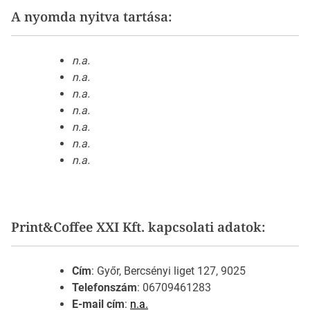
A nyomda nyitva tartása:
n.a.
n.a.
n.a.
n.a.
n.a.
n.a.
n.a.
Print&Coffee XXI Kft. kapcsolati adatok:
Cím
: Győr, Bercsényi liget 127, 9025
Telefonszám
: 06709461283
E-mail cím
:
n.a.