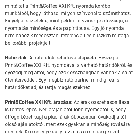
mintákat a Print&Coffee XXI Kft. nyomda korábbi
munkáiból, hogy láthasd, milyen színvonalra számíthatsz.
Figyelj a részletekre, mint például a színek pontossága, a
nyomtatás minősége, és a papír típusa. Egy jó nyomda
nem habozik megosztani referenciáit és büszkén mutatja
be korábbi projektjeit.
Határidők
: A határidők betartása alapvető. Beszélj a
Print&Coffee XXI Kft. nyomdával a várható határidőkről, és
győződj meg arról, hogy azok összhangban vannak a saját
ütemterveddel. Egy megbízható partner mindig reális
határidőket ad, és tartja magát ezekhez.
Print&Coffee XXI Kft. árazása
: Az árak összehasonlítása
is fontos lépés. Kérj árajánlatot több nyomdától is, hogy
átfogó képet kapj a piaci árakról. Azonban óvakodj a túl
olcsó ajánlatoktól, mert ezek gyakran a minőség rovására
mennek. Keress egyensúlyt az ár és a minőség között.