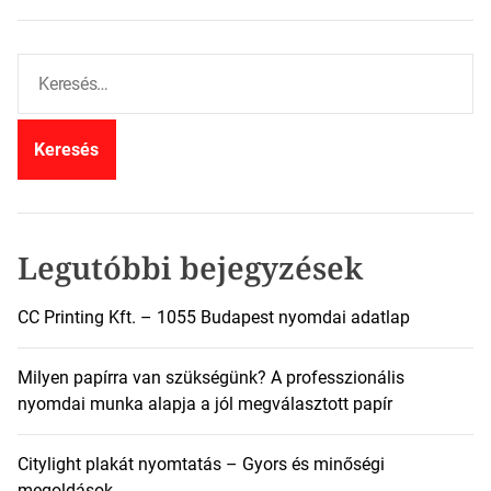
K
e
r
e
s
é
s
:
Legutóbbi bejegyzések
CC Printing Kft. – 1055 Budapest nyomdai adatlap
Milyen papírra van szükségünk? A professzionális
nyomdai munka alapja a jól megválasztott papír
Citylight plakát nyomtatás – Gyors és minőségi
megoldások