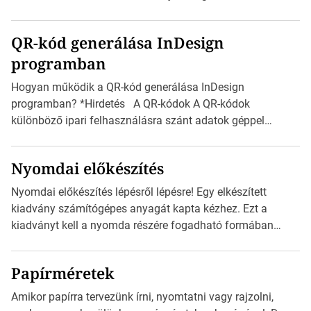
milliméterben, mind centiméterben. *Hirdetés C sorozatú
boríték méretek Az alábbi ábra az egyes borítékok méretét
QR-kód generálása InDesign
mutatja az A4-es papírlaphoz viszonyítva. Az amerikai és
programban
észak-amerikai boríték méretére az ISO 216 nem
vonatkozik. Boríték méretének táblázata C0-tól […]
Hogyan működik a QR-kód generálása InDesign
programban? *Hirdetés A QR-kódok A QR-kódok
különböző ipari felhasználásra szánt adatok géppel
olvasható nyomtatott megfelelői. Ez mára általánossá vált
a fogyasztóknak szánt hirdetésekben. A felhasználó
Nyomdai előkészítés
okostelefonjára telepíthet egy QR-kód-leolvasó
alkalmazást, ami leolvasni és dekódolni képes az URL-
Nyomdai előkészítés lépésről lépésre! Egy elkészített
információt és átirányítja a telefon böngészőjét a cég
kiadvány számítógépes anyagát kapta kézhez. Ezt a
weblapjára. A QR-kód beolvasása után a felhasználó
kiadványt kell a nyomda részére fogadható formában
szöveges üzenetet […]
eljuttatnia Nyomdai kivitelezésre előkészítenie. Amit
kézhez kapott az egy InDesign file, sok kép file,
Papírméretek
Illustratorban készült vektorgrafika. *Hirdetés Minden
esetben konzultáljunk a nyomdával, mielőtt elkezdjük a
Amikor papírra tervezünk írni, nyomtatni vagy rajzolni,
nyomdai előkészítést!Nehogy az elkészült munka után