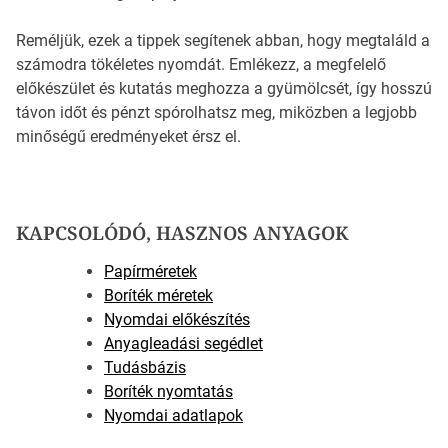
Reméljük, ezek a tippek segítenek abban, hogy megtaláld a
számodra tökéletes nyomdát. Emlékezz, a megfelelő
előkészület és kutatás meghozza a gyümölcsét, így hosszú
távon időt és pénzt spórolhatsz meg, miközben a legjobb
minőségű eredményeket érsz el.
KAPCSOLÓDÓ, HASZNOS ANYAGOK
Papírméretek
Boríték méretek
Nyomdai előkészítés
Anyagleadási segédlet
Tudásbázis
Boríték nyomtatás
Nyomdai adatlapok