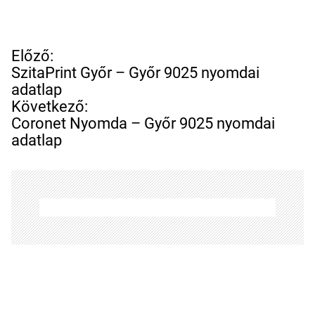
B
Előző:
e
SzitaPrint Győr – Győr 9025 nyomdai
j
adatlap
e
Következő:
g
Coronet Nyomda – Győr 9025 nyomdai
y
adatlap
z
é
s
n
a
v
i
g
á
c