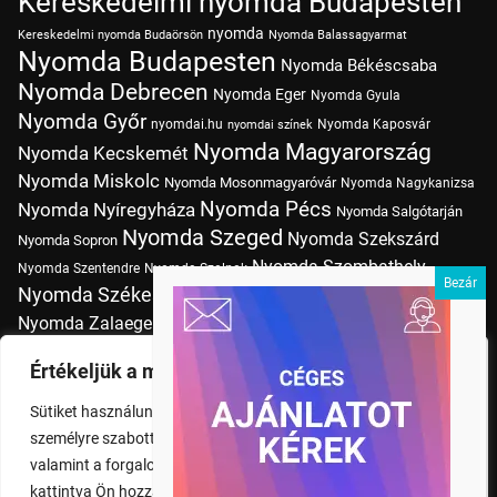
Kereskedelmi nyomda Budapesten
nyomda
Kereskedelmi nyomda Budaörsön
Nyomda Balassagyarmat
Nyomda Budapesten
Nyomda Békéscsaba
Nyomda Debrecen
Nyomda Eger
Nyomda Gyula
Nyomda Győr
nyomdai.hu
Nyomda Kaposvár
nyomdai színek
Nyomda Magyarország
Nyomda Kecskemét
Nyomda Miskolc
Nyomda Mosonmagyaróvár
Nyomda Nagykanizsa
Nyomda Pécs
Nyomda Nyíregyháza
Nyomda Salgótarján
Nyomda Szeged
Nyomda Szekszárd
Nyomda Sopron
Nyomda Szombathely
Nyomda Szentendre
Nyomda Szolnok
Nyomda Székesfehérvár
Nyomda Tatabánya
Nyomda Vác
Nyomda Zalaegerszeg
nyomtatás
Nyomda Érd
Nyomtatás Budapesten
Papírméretek
Értékeljük a magánéletét
Szitanyomda Budapesten
Pólónyomtatás Budapesten
Sütiket használunk a böngészési élmény fokozására,
Tudásbázis
személyre szabott hirdetések vagy tartalmak megjelenítésére,
valamint a forgalom elemzésére. A "Mindent elfogad" gombra
kattintva Ön hozzájárul a cookie-k használatához.