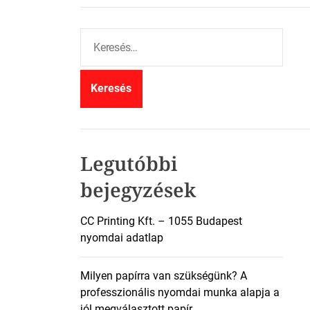
K
e
r
e
s
é
s
:
Legutóbbi
bejegyzések
CC Printing Kft. – 1055 Budapest
nyomdai adatlap
Milyen papírra van szükségünk? A
professzionális nyomdai munka alapja a
jól megválasztott papír