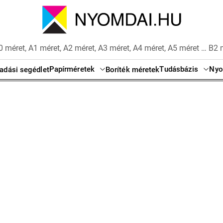
 méret, A1 méret, A2 méret, A3 méret, A4 méret, A5 méret … B2 
Papírméretek
Tudásbázis
Nyo
adási segédlet
Boríték méretek