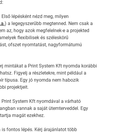
d:
: Első lépésként nézd meg, milyen
.a.
) a legegyszerűbb megtenned. Nem csak a
em az, hogy azok megfelelnek-e a projekted
melyek flexibilisek és széleskörű
atást, ofszet nyomtatást, nagyformátumú
rj mintákat a Print System Kft nyomda korábbi
tsz. Figyelj a részletekre, mint például a
ír típusa. Egy jó nyomda nem habozik
i projektjeit.
 a Print System Kft nyomdával a várható
hangban vannak a saját ütemterveddel. Egy
 tartja magát ezekhez.
is fontos lépés. Kérj árajánlatot több