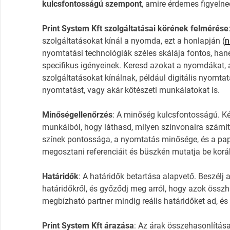
kulcsfontosságú szempont
, amire érdemes figyelne
Print System Kft szolgáltatásai körének felmérése
szolgáltatásokat kínál a nyomda, ezt a honlapján (
n
nyomtatási technológiák széles skálája fontos, han
specifikus igényeinek. Keresd azokat a nyomdákat, a
szolgáltatásokat kínálnak, például digitális nyomt
nyomtatást, vagy akár kötészeti munkálatokat is.
Minőségellenőrzés
: A minőség kulcsfontosságú. Ké
munkáiból, hogy láthasd, milyen színvonalra számítha
színek pontossága, a nyomtatás minősége, és a pap
megosztani referenciáit és büszkén mutatja be korább
Határidők
: A határidők betartása alapvető. Beszélj
határidőkről, és győződj meg arról, hogy azok össz
megbízható partner mindig reális határidőket ad, és
Print System Kft árazása
: Az árak összehasonlítása 