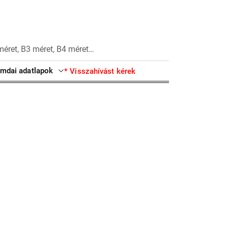
méret, B3 méret, B4 méret…
mdai adatlapok
* Visszahívást kérek