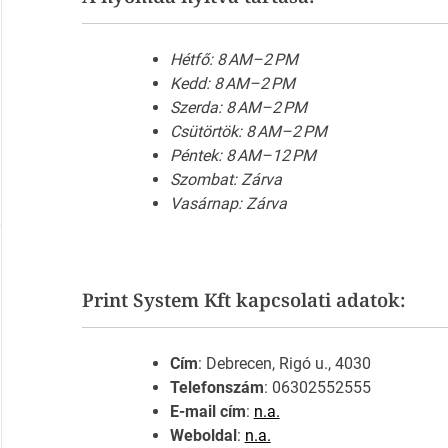
Hétfő: 8 AM–2 PM
Kedd: 8 AM–2 PM
Szerda: 8 AM–2 PM
Csütörtök: 8 AM–2 PM
Péntek: 8 AM–12 PM
Szombat: Zárva
Vasárnap: Zárva
Print System Kft kapcsolati adatok:
Cím
: Debrecen, Rigó u., 4030
Telefonszám
: 06302552555
E-mail cím
:
n.a.
Weboldal
:
n.a.