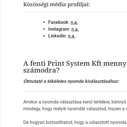
Közösségi média profiljai:
Facebook
:
n.a.
Instagram
:
n.a.
Linkedin
:
n.a.
A fenti Print System Kft menny
számodra?
Útmutató a tökéletes nyomda kiválasztásához:
Amikor a nyomda választása kerül terítékre, könnyű
mindegy, hogy melyik nyomdát választod, hiszen a 
De hogyan biztosíthatod, hogy a választott nyomda