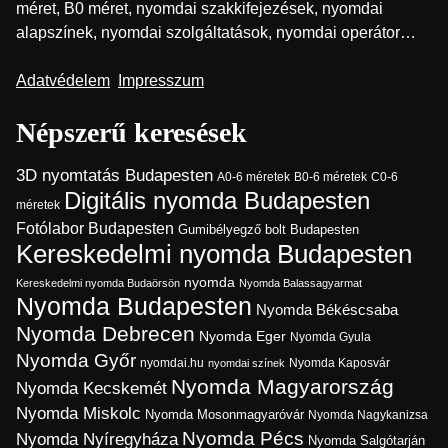
méret, B0 méret, nyomdai szakkifejezések, nyomdai
alapszínek, nyomdai szolgáltatások, nyomdai operátor…
Adatvédelem
Impresszum
Népszerű keresések
3D nyomtatás Budapesten
A0-6 méretek
B0-6 méretek
C0-6
Digitális nyomda Budapesten
méretek
Fotólabor Budapesten
Gumibélyegző bolt Budapesten
Kereskedelmi nyomda Budapesten
nyomda
Kereskedelmi nyomda Budaörsön
Nyomda Balassagyarmat
Nyomda Budapesten
Nyomda Békéscsaba
Nyomda Debrecen
Nyomda Eger
Nyomda Gyula
Nyomda Győr
Nyomda Kaposvár
nyomdai.hu
nyomdai színek
Nyomda Magyarország
Nyomda Kecskemét
Nyomda Miskolc
Nyomda Mosonmagyaróvár
Nyomda Nagykanizsa
Nyomda Pécs
Nyomda Nyíregyháza
Nyomda Salgótarján