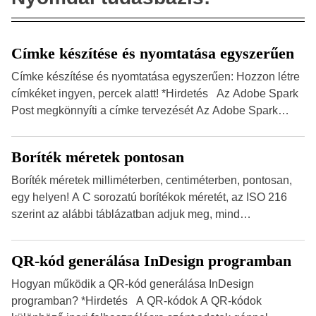
Címke készítése és nyomtatása egyszerűen
Címke készítése és nyomtatása egyszerűen: Hozzon létre
címkéket ingyen, percek alatt! *Hirdetés Az Adobe Spark
Post megkönnyíti a címke tervezését Az Adobe Spark
Inspirációs galériája rengeteg professzionálisan
megtervezett sablont tartalmaz, amelyek segítségével
Boríték méretek pontosan
igazán foroghatnak a kreatív fogaskerekek, miközben
zajlik a saját címke készítése. Hogyan készítsünk címkét?
Boríték méretek milliméterben, centiméterben, pontosan,
Válasszon méretet és alakot: Válassza ki a kívánt címke
egy helyen! A C sorozatú borítékok méretét, az ISO 216
méretét. Akár néhány […]
szerint az alábbi táblázatban adjuk meg, mind
milliméterben, mind centiméterben. *Hirdetés C sorozatú
boríték méretek Az alábbi ábra az egyes borítékok méretét
QR-kód generálása InDesign programban
mutatja az A4-es papírlaphoz viszonyítva. Az amerikai és
észak-amerikai boríték méretére az ISO 216 nem
Hogyan működik a QR-kód generálása InDesign
vonatkozik. Boríték méretének táblázata C0-tól […]
programban? *Hirdetés A QR-kódok A QR-kódok