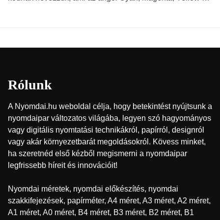
Key (fekete) szavak rövidítése. Ez a négy szín
keveredésével hozható létre szinte bármilyen más szín. De
vajon hogy is működik ez pontosan? *Hirdetés A nyomdai
színek részletei Amikor egy képet nyomtatnak, mindegyik
alapszínt külön-külön […]
Rólunk
A Nyomdai.hu weboldal célja, hogy betekintést nyújtsunk a
nyomdaipar változatos világába, legyen szó hagyományos
vagy digitális nyomtatási technikákról, papírról, designról
vagy akár környezetbarát megoldásokról. Kövess minket,
ha szeretnéd első kézből megismerni a nyomdaipar
legfrissebb híreit és innovációit!
Nyomdai méretek, nyomdai előkészítés, nyomdai
szakkifejezések, papírméter, A4 méret, A3 méret, A2 méret,
A1 méret, A0 méret, B4 méret, B3 méret, B2 méret, B1