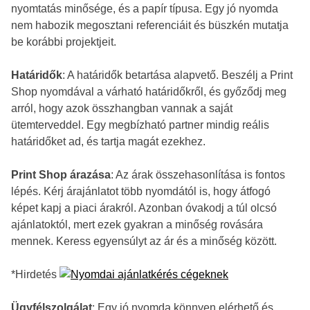
nyomtatás minősége, és a papír típusa. Egy jó nyomda
nem habozik megosztani referenciáit és büszkén mutatja
be korábbi projektjeit.
Határidők
: A határidők betartása alapvető. Beszélj a Print
Shop nyomdával a várható határidőkről, és győződj meg
arról, hogy azok összhangban vannak a saját
ütemterveddel. Egy megbízható partner mindig reális
határidőket ad, és tartja magát ezekhez.
Print Shop árazása
: Az árak összehasonlítása is fontos
lépés. Kérj árajánlatot több nyomdától is, hogy átfogó
képet kapj a piaci árakról. Azonban óvakodj a túl olcsó
ajánlatoktól, mert ezek gyakran a minőség rovására
mennek. Keress egyensúlyt az ár és a minőség között.
*Hirdetés
Ügyfélszolgálat
: Egy jó nyomda könnyen elérhető és