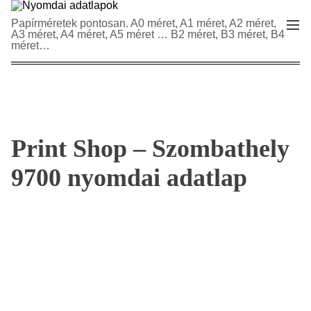
S
N
Papírméretek pontosan. A0 méret, A1 méret, A2 méret,
M
k
A3 méret, A4 méret, A5 méret … B2 méret, B3 méret, B4
y
e
i
méret…
n
o
p
u
m
t
d
o
a
c
i
o
a
n
Print Shop – Szombathely
d
t
a
9700 nyomdai adatlap
e
t
n
l
t
a
p
o
k