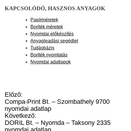
KAPCSOLÓDÓ, HASZNOS ANYAGOK
Papírméretek
Boríték méretek
Nyomdai előkészítés
Anyagleadási segédlet
Tudásbázis
Boríték nyomtatás
Nyomdai adatlapok
B
Előző:
e
Compa-Print Bt. – Szombathely 9700
j
nyomdai adatlap
e
Következő:
g
DORIL Bt. – Nyomda – Taksony 2335
y
nyomdai adatlap