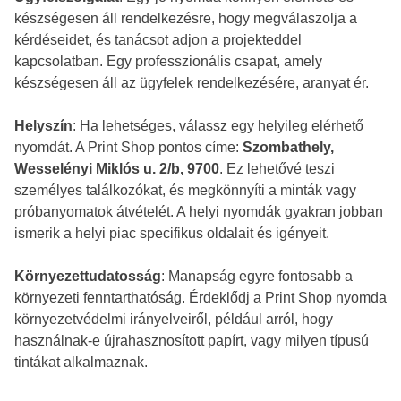
készségesen áll rendelkezésre, hogy megválaszolja a
kérdéseidet, és tanácsot adjon a projekteddel
kapcsolatban. Egy professzionális csapat, amely
készségesen áll az ügyfelek rendelkezésére, aranyat ér.
Helyszín
: Ha lehetséges, válassz egy helyileg elérhető
nyomdát. A Print Shop pontos címe:
Szombathely,
Wesselényi Miklós u. 2/b, 9700
. Ez lehetővé teszi
személyes találkozókat, és megkönnyíti a minták vagy
próbanyomatok átvételét. A helyi nyomdák gyakran jobban
ismerik a helyi piac specifikus oldalait és igényeit.
Környezettudatosság
: Manapság egyre fontosabb a
környezeti fenntarthatóság. Érdeklődj a Print Shop nyomda
környezetvédelmi irányelveiről, például arról, hogy
használnak-e újrahasznosított papírt, vagy milyen típusú
tintákat alkalmaznak.