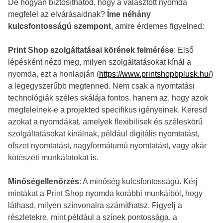
De hogyan biztosíthatod, hogy a választott nyomda
megfelel az elvárásaidnak?
Íme néhány
kulcsfontosságú szempont
, amire érdemes figyelned:
Print Shop szolgáltatásai körének felmérése
: Első
lépésként nézd meg, milyen szolgáltatásokat kínál a
nyomda, ezt a honlapján (
https://www.printshopbplusk.hu/
)
a legegyszerűbb megtenned. Nem csak a nyomtatási
technológiák széles skálája fontos, hanem az, hogy azok
megfelelnek-e a projekted specifikus igényeinek. Keresd
azokat a nyomdákat, amelyek flexibilisek és széleskörű
szolgáltatásokat kínálnak, például digitális nyomtatást,
ofszet nyomtatást, nagyformátumú nyomtatást, vagy akár
kötészeti munkálatokat is.
Minőségellenőrzés
: A minőség kulcsfontosságú. Kérj
mintákat a Print Shop nyomda korábbi munkáiból, hogy
láthasd, milyen színvonalra számíthatsz. Figyelj a
részletekre, mint például a színek pontossága, a