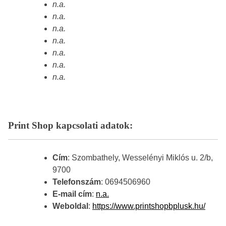
n.a.
n.a.
n.a.
n.a.
n.a.
n.a.
n.a.
Print Shop kapcsolati adatok:
Cím
: Szombathely, Wesselényi Miklós u. 2/b,
9700
Telefonszám
: 0694506960
E-mail cím
:
n.a.
Weboldal
:
https://www.printshopbplusk.hu/