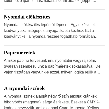
különböző ipari felhasználásra szánt adatok géppel
olvasható nyomtatott megfelelői. Ez mára általánossá vált
a fogyasztóknak szánt hirdetésekben. A felhasználó
Nyomdai előkészítés
okostelefonjára telepíthet egy QR-kód-leolvasó
alkalmazást, ami leolvasni és dekódolni képes az URL-
Nyomdai előkészítés lépésről lépésre! Egy elkészített
információt és átirányítja a telefon böngészőjét a cég
kiadvány számítógépes anyagát kapta kézhez. Ezt a
weblapjára. A QR-kód beolvasása után a felhasználó
kiadványt kell a nyomda részére fogadható formában
szöveges üzenetet […]
eljuttatnia Nyomdai kivitelezésre előkészítenie. Amit
kézhez kapott az egy InDesign file, sok kép file,
Papírméretek
Illustratorban készült vektorgrafika. *Hirdetés Minden
esetben konzultáljunk a nyomdával, mielőtt elkezdjük a
Amikor papírra tervezünk írni, nyomtatni vagy rajzolni,
nyomdai előkészítést!Nehogy az elkészült munka után
gyakran szembesülünk a papírméretek sokaságával. De
derüljön ki, hogy valamit másképp kellett volna csinálni!
vajon tisztában vagyunk-e azzal, milyen logika rejlik a
[…]
különböző méretű lapok mögött, és hogy miként
választhatjuk ki a legmegfelelőbbet projektjeinkhez?
A nyomdai színek
*Hirdetés Ebben a cikkben a papírméretek izgalmas
világába kalauzolunk el téged, hogy jobban megértsd,
A nyomdai színek alapját négy fő szín alkotja: ciánkék,
milyen szempontok alapján érdemes választanod a
bíborvörös (magenta), sárga és fekete. Ezeket a CMYK-
jövőben. Bevezetés a papírméretek világába A […]
kódnak nevezzük, ami az angol Cyan, Magenta, Yellow és