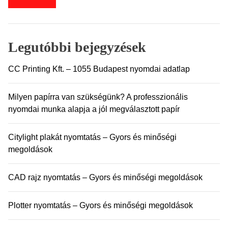
s
é
s
:
Legutóbbi bejegyzések
CC Printing Kft. – 1055 Budapest nyomdai adatlap
Milyen papírra van szükségünk? A professzionális
nyomdai munka alapja a jól megválasztott papír
Citylight plakát nyomtatás – Gyors és minőségi
megoldások
CAD rajz nyomtatás – Gyors és minőségi megoldások
Plotter nyomtatás – Gyors és minőségi megoldások