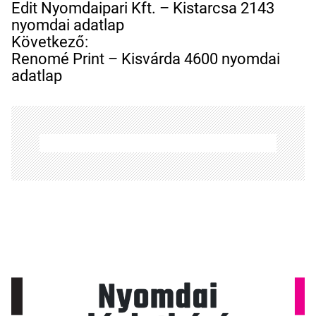
e
Edit Nyomdaipari Kft. – Kistarcsa 2143
j
nyomdai adatlap
e
Következő:
g
Renomé Print – Kisvárda 4600 nyomdai
y
adatlap
z
é
s
n
a
v
i
g
á
c
i
ó