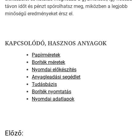
távon időt és pénzt spórolhatsz meg, miközben a legjobb
minőségű eredményeket érsz el.
KAPCSOLÓDÓ, HASZNOS ANYAGOK
Papírméretek
Boríték méretek
Nyomdai előkészítés
Anyagleadási segédlet
Tudásbázis
Boríték nyomtatás
Nyomdai adatlapok
B
Előző: