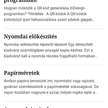
vonatkozik. Boríték méretének táblázata C0-tól […]
Hogyan működik a QR-kód generálása InDesign
programban? *Hirdetés A QR-kódok A QR-kódok
különböző ipari felhasználásra szánt adatok géppel
olvasható nyomtatott megfelelői. Ez mára általánossá vált
a fogyasztóknak szánt hirdetésekben. A felhasználó
Nyomdai előkészítés
okostelefonjára telepíthet egy QR-kód-leolvasó
alkalmazást, ami leolvasni és dekódolni képes az URL-
Nyomdai előkészítés lépésről lépésre! Egy elkészített
információt és átirányítja a telefon böngészőjét a cég
kiadvány számítógépes anyagát kapta kézhez. Ezt a
weblapjára. A QR-kód beolvasása után a felhasználó
kiadványt kell a nyomda részére fogadható formában
szöveges üzenetet […]
eljuttatnia Nyomdai kivitelezésre előkészítenie. Amit
kézhez kapott az egy InDesign file, sok kép file,
Papírméretek
Illustratorban készült vektorgrafika. *Hirdetés Minden
esetben konzultáljunk a nyomdával, mielőtt elkezdjük a
Amikor papírra tervezünk írni, nyomtatni vagy rajzolni,
nyomdai előkészítést!Nehogy az elkészült munka után
gyakran szembesülünk a papírméretek sokaságával. De
derüljön ki, hogy valamit másképp kellett volna csinálni! […]
vajon tisztában vagyunk-e azzal, milyen logika rejlik a
különböző méretű lapok mögött, és hogy miként
választhatjuk ki a legmegfelelőbbet projektjeinkhez?