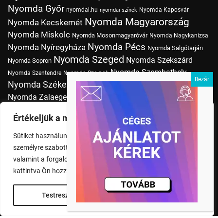
Nyomda Győr
nyomdai.hu
Nyomda Kaposvár
nyomdai színek
Nyomda Magyarország
Nyomda Kecskemét
Nyomda Miskolc
Nyomda Mosonmagyaróvár
Nyomda Nagykanizsa
Nyomda Pécs
Nyomda Nyíregyháza
Nyomda Salgótarján
Nyomda Szeged
Nyomda Szekszárd
Nyomda Sopron
Nyomda Szombathely
Nyomda Szentendre
Nyomda Szolnok
Nyomda Székesfehérvár
Nyomda Tatabánya
Nyomda Vác
Nyomda Zalaegerszeg
nyomtatás
Nyomda Érd
Nyomtatás Budapesten
Papírméretek
Értékeljük a magánéletét
Szitanyomda Budapesten
Pólónyomtatás Budapesten
Sütiket használunk a böngészési élmény fokozására,
Tudásbázis
személyre szabott hirdetések vagy tartalmak megjelenítésére,
valamint a forgalom elemzésére. A "Mindent elfogad" gombra
kattintva Ön hozzájárul a cookie-k használatához.
Testreszabás
Rendben