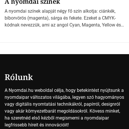
A nyomdai színek
*Hirdetés Ebben a cikkben a papírméretek izgalmas
világába kalauzolunk el téged, hogy jobban megértsd,
A nyomdai színek alapját négy fő szín alkotja: ciánkék,
milyen szempontok alapján érdemes választanod a
bíborvörös (magenta), sárga és fekete. Ezeket a CMYK-
jövőben. Bevezetés a papírméretek világába A […]
kódnak nevezzük, ami az angol Cyan, Magenta, Yellow és
Key (fekete) szavak rövidítése. Ez a négy szín
keveredésével hozható létre szinte bármilyen más szín. De
vajon hogy is működik ez pontosan? *Hirdetés A nyomdai
színek részletei Amikor egy képet nyomtatnak, mindegyik
alapszínt külön-külön […]
Rólunk
A Nyomdai.hu weboldal célja, hogy betekintést nyújtsunk a
nyomdaipar változatos világába, legyen szó hagyományos
vagy digitális nyomtatási technikákról, papírról, designról
vagy akár környezetbarát megoldásokról. Kövess minket,
ha szeretnéd első kézből megismerni a nyomdaipar
legfrissebb híreit és innovációit!