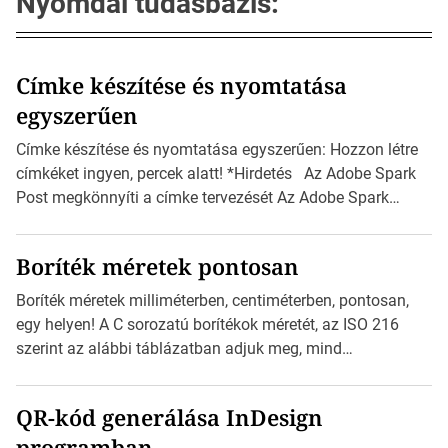
Nyomdai tudásbázis:
Címke készítése és nyomtatása
egyszerűen
Címke készítése és nyomtatása egyszerűen: Hozzon létre
címkéket ingyen, percek alatt! *Hirdetés Az Adobe Spark
Post megkönnyíti a címke tervezését Az Adobe Spark
Inspirációs galériája rengeteg professzionálisan
megtervezett sablont tartalmaz, amelyek segítségével
Boríték méretek pontosan
igazán foroghatnak a kreatív fogaskerekek, miközben
zajlik a saját címke készítése. Hogyan készítsünk címkét?
Boríték méretek milliméterben, centiméterben, pontosan,
Válasszon méretet és alakot: Válassza ki a kívánt címke
egy helyen! A C sorozatú borítékok méretét, az ISO 216
méretét. Akár néhány […]
szerint az alábbi táblázatban adjuk meg, mind
milliméterben, mind centiméterben. *Hirdetés C sorozatú
boríték méretek Az alábbi ábra az egyes borítékok méretét
QR-kód generálása InDesign
mutatja az A4-es papírlaphoz viszonyítva. Az amerikai és
programban
észak-amerikai boríték méretére az ISO 216 nem