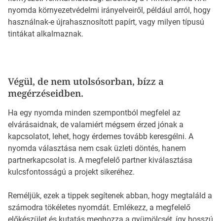
nyomda környezetvédelmi irányelveiről, például arról, hogy
használnak-e újrahasznosított papírt, vagy milyen típusú
tintákat alkalmaznak.
Végül, de nem utolsósorban, bízz a
megérzéseidben.
Ha egy nyomda minden szempontból megfelel az
elvárásaidnak, de valamiért mégsem érzed jónak a
kapcsolatot, lehet, hogy érdemes tovább keresgélni. A
nyomda választása nem csak üzleti döntés, hanem
partnerkapcsolat is. A megfelelő partner kiválasztása
kulcsfontosságú a projekt sikeréhez.
Reméljük, ezek a tippek segítenek abban, hogy megtaláld a
számodra tökéletes nyomdát. Emlékezz, a megfelelő
előkészület és kutatás meghozza a gyümölcsét, így hosszú