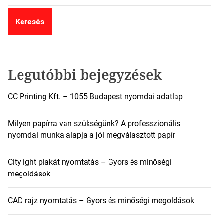
r
e
s
é
s
:
Legutóbbi bejegyzések
CC Printing Kft. – 1055 Budapest nyomdai adatlap
Milyen papírra van szükségünk? A professzionális
nyomdai munka alapja a jól megválasztott papír
Citylight plakát nyomtatás – Gyors és minőségi
megoldások
CAD rajz nyomtatás – Gyors és minőségi megoldások