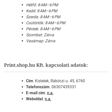
Hétfő: 8 AM–6 PM
Kedd: 8 AM–6 PM
Szerda: 8 AM–6 PM
Csütörtök: 8 AM–6 PM
Péntek: 8 AM–6 PM
Szombat: Zárva
Vasárnap: Zárva
Print.shop.hu Kft. kapcsolati adatok:
Cím
: Kistelek, Rákóczi u. 45, 6760
Telefonszám
: 06307439331
E-mail cím
:
n.a.
Weboldal
:
n.a.