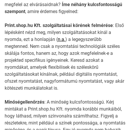
megfelel az elvárásaidnak?
Íme néhány kulcsfontosságú
szempont
, amire érdemes figyelned:
Print.shop.hu Kft. szolgáltatásai körének felmérése
: Első
lépésként nézd meg, milyen szolgáltatásokat kínál a
nyomda, ezt a honlapján (
n.a.
) a legegyszerűbb
megtenned. Nem csak a nyomtatási technológiák széles
skálája fontos, hanem az, hogy azok megfelelnek-e a
projekted specifikus igényeinek. Keresd azokat a
nyomdákat, amelyek flexibilisek és széleskörű
szolgáltatásokat kínálnak, például digitális nyomtatást,
ofszet nyomtatást, nagyformátumú nyomtatást, vagy akár
kötészeti munkálatokat is.
Minőségellenőrzés
: A minőség kulcsfontosságú. Kérj
mintákat a Print.shop.hu Kft. nyomda korábbi munkáiból,
hogy láthasd, milyen színvonalra számíthatsz. Figyelj a
részletekre, mint például a színek pontossága, a nyomtatás
minősége, és a papír típusa. Egy jó nyomda nem habozik