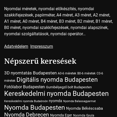
Nyomdai méretek, nyomdai előkészítés, nyomdai
szakkifejezések, papírméter, A4 méret, A3 méret, A2 méret,
A1 méret, A0 méret, B4 méret, B3 méret, B2 méret, B1 méret,
B0 méret, nyomdai szakkifejezések, nyomdai alapszínek,
nyomdai szolgáltatások, nyomdai operátor…
Adatvédelem
Impresszum
Népszerű keresések
3D nyomtatás Budapesten
A0-6 méretek
B0-6 méretek
C0-6
Digitális nyomda Budapesten
méretek
Fotólabor Budapesten
Gumibélyegző bolt Budapesten
Kereskedelmi nyomda Budapesten
nyomda
Kereskedelmi nyomda Budaörsön
Nyomda Balassagyarmat
Nyomda Budapesten
Nyomda Békéscsaba
Nyomda Debrecen
Nyomda Eger
Nyomda Gyula