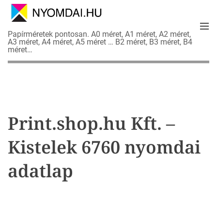
S
k
M
i
N
Papírméretek pontosan. A0 méret, A1 méret, A2 méret,
e
p
A3 méret, A4 méret, A5 méret … B2 méret, B3 méret, B4
y
n
méret…
t
o
u
o
m
c
d
o
a
n
i
t
a
Print.shop.hu Kft. –
e
d
n
a
Kistelek 6760 nyomdai
t
t
l
adatlap
a
p
o
k