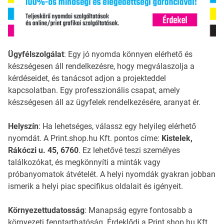
Ügyfélszolgálat
: Egy jó nyomda könnyen elérhető és
készségesen áll rendelkezésre, hogy megválaszolja a
kérdéseidet, és tanácsot adjon a projekteddel
kapcsolatban. Egy professzionális csapat, amely
készségesen áll az ügyfelek rendelkezésére, aranyat ér.
Helyszín
: Ha lehetséges, válassz egy helyileg elérhető
nyomdát. A Print.shop.hu Kft. pontos címe:
Kistelek,
Rákóczi u. 45, 6760
. Ez lehetővé teszi személyes
találkozókat, és megkönnyíti a minták vagy
próbanyomatok átvételét. A helyi nyomdák gyakran jobban
ismerik a helyi piac specifikus oldalait és igényeit.
Környezettudatosság
: Manapság egyre fontosabb a
környezeti fenntarthatóság. Érdeklődj a Print.shop.hu Kft.