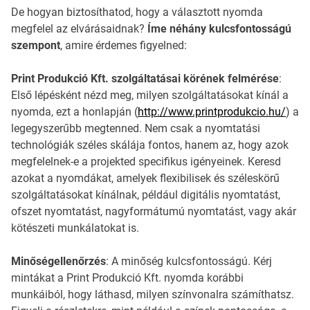
De hogyan biztosíthatod, hogy a választott nyomda
megfelel az elvárásaidnak?
Íme néhány kulcsfontosságú
szempont
, amire érdemes figyelned:
Print Produkció Kft. szolgáltatásai körének felmérése
:
Első lépésként nézd meg, milyen szolgáltatásokat kínál a
nyomda, ezt a honlapján (
http://www.printprodukcio.hu/
) a
legegyszerűbb megtenned. Nem csak a nyomtatási
technológiák széles skálája fontos, hanem az, hogy azok
megfelelnek-e a projekted specifikus igényeinek. Keresd
azokat a nyomdákat, amelyek flexibilisek és széleskörű
szolgáltatásokat kínálnak, például digitális nyomtatást,
ofszet nyomtatást, nagyformátumú nyomtatást, vagy akár
kötészeti munkálatokat is.
Minőségellenőrzés
: A minőség kulcsfontosságú. Kérj
mintákat a Print Produkció Kft. nyomda korábbi
munkáiból, hogy láthasd, milyen színvonalra számíthatsz.