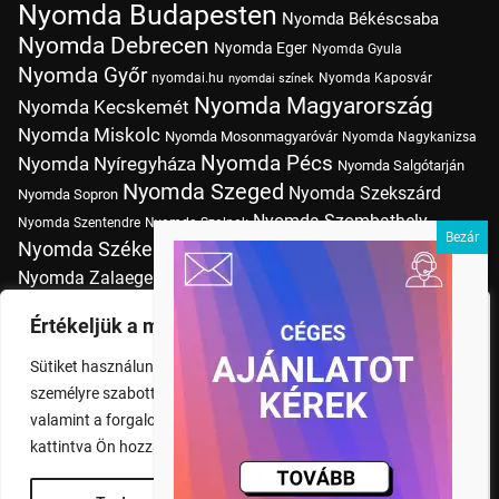
Nyomda Budapesten
Nyomda Békéscsaba
Nyomda Debrecen
Nyomda Eger
Nyomda Gyula
Nyomda Győr
nyomdai.hu
Nyomda Kaposvár
nyomdai színek
Nyomda Magyarország
Nyomda Kecskemét
Nyomda Miskolc
Nyomda Mosonmagyaróvár
Nyomda Nagykanizsa
Nyomda Pécs
Nyomda Nyíregyháza
Nyomda Salgótarján
Nyomda Szeged
Nyomda Szekszárd
Nyomda Sopron
Nyomda Szombathely
Nyomda Szentendre
Nyomda Szolnok
Nyomda Székesfehérvár
Nyomda Tatabánya
Nyomda Vác
Nyomda Zalaegerszeg
nyomtatás
Nyomda Érd
Nyomtatás Budapesten
Papírméretek
Értékeljük a magánéletét
Szitanyomda Budapesten
Pólónyomtatás Budapesten
Sütiket használunk a böngészési élmény fokozására,
Tudásbázis
személyre szabott hirdetések vagy tartalmak megjelenítésére,
valamint a forgalom elemzésére. A "Mindent elfogad" gombra
kattintva Ön hozzájárul a cookie-k használatához.