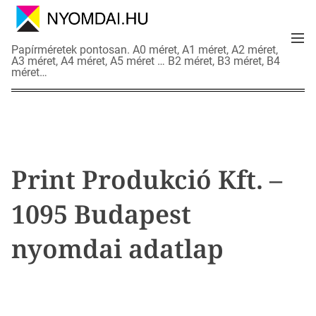
S
k
M
i
N
Papírméretek pontosan. A0 méret, A1 méret, A2 méret,
e
p
A3 méret, A4 méret, A5 méret … B2 méret, B3 méret, B4
y
n
méret…
t
o
u
o
m
c
d
o
a
n
i
t
a
Print Produkció Kft. –
e
d
n
a
1095 Budapest
t
t
l
nyomdai adatlap
a
p
o
k