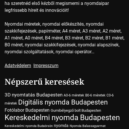
ha szeretnéd első kézből megismerni a nyomdaipar
legfrissebb híreit és innovációit!
Nyomdai méretek, nyomdai előkészítés, nyomdai
szakkifejezések, papírméter, A4 méret, A3 méret, A2 méret,
A1 méret, A0 méret, B4 méret, B3 méret, B2 méret, B1 méret,
B0 méret, nyomdai szakkifejezések, nyomdai alapszínek,
nyomdai szolgáltatások, nyomdai operátor…
Adatvédelem
Impresszum
Népszerű keresések
3D nyomtatás Budapesten
A0-6 méretek
B0-6 méretek
C0-6
Digitális nyomda Budapesten
méretek
Fotólabor Budapesten
Gumibélyegző bolt Budapesten
Kereskedelmi nyomda Budapesten
nyomda
Kereskedelmi nyomda Budaörsön
Nyomda Balassagyarmat