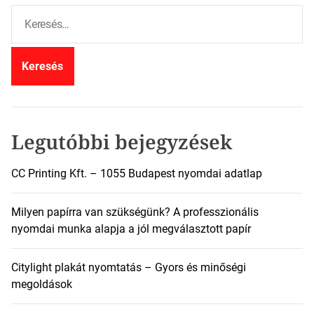
K
e
r
e
s
é
s
:
Legutóbbi bejegyzések
CC Printing Kft. – 1055 Budapest nyomdai adatlap
Milyen papírra van szükségünk? A professzionális
nyomdai munka alapja a jól megválasztott papír
Citylight plakát nyomtatás – Gyors és minőségi
megoldások