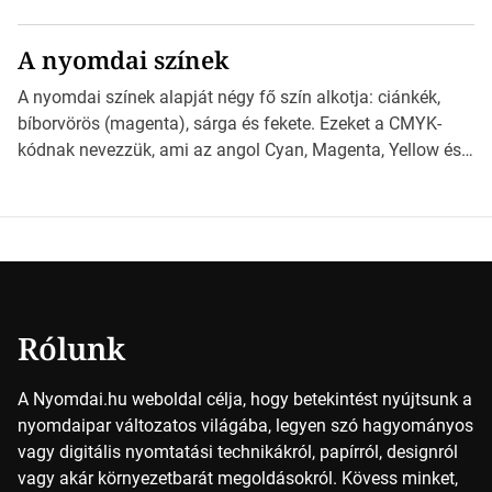
különböző méretű lapok mögött, és hogy miként
választhatjuk ki a legmegfelelőbbet projektjeinkhez?
A nyomdai színek
*Hirdetés Ebben a cikkben a papírméretek izgalmas
világába kalauzolunk el téged, hogy jobban megértsd,
A nyomdai színek alapját négy fő szín alkotja: ciánkék,
milyen szempontok alapján érdemes választanod a
bíborvörös (magenta), sárga és fekete. Ezeket a CMYK-
jövőben. Bevezetés a papírméretek világába A […]
kódnak nevezzük, ami az angol Cyan, Magenta, Yellow és
Key (fekete) szavak rövidítése. Ez a négy szín
keveredésével hozható létre szinte bármilyen más szín. De
vajon hogy is működik ez pontosan? *Hirdetés A nyomdai
színek részletei Amikor egy képet nyomtatnak, mindegyik
alapszínt külön-külön […]
Rólunk
A Nyomdai.hu weboldal célja, hogy betekintést nyújtsunk a
nyomdaipar változatos világába, legyen szó hagyományos
vagy digitális nyomtatási technikákról, papírról, designról
vagy akár környezetbarát megoldásokról. Kövess minket,