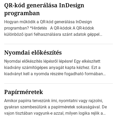
QR-kód generálása InDesign
mutatja az A4-es papírlaphoz viszonyítva. Az amerikai és
programban
észak-amerikai boríték méretére az ISO 216 nem
vonatkozik. Boríték méretének táblázata C0-tól […]
Hogyan működik a QR-kód generálása InDesign
programban? *Hirdetés A QR-kódok A QR-kódok
különböző ipari felhasználásra szánt adatok géppel
olvasható nyomtatott megfelelői. Ez mára általánossá vált
a fogyasztóknak szánt hirdetésekben. A felhasználó
Nyomdai előkészítés
okostelefonjára telepíthet egy QR-kód-leolvasó
alkalmazást, ami leolvasni és dekódolni képes az URL-
Nyomdai előkészítés lépésről lépésre! Egy elkészített
információt és átirányítja a telefon böngészőjét a cég
kiadvány számítógépes anyagát kapta kézhez. Ezt a
weblapjára. A QR-kód beolvasása után a felhasználó
kiadványt kell a nyomda részére fogadható formában
szöveges üzenetet […]
eljuttatnia Nyomdai kivitelezésre előkészítenie. Amit
kézhez kapott az egy InDesign file, sok kép file,
Papírméretek
Illustratorban készült vektorgrafika. *Hirdetés Minden
esetben konzultáljunk a nyomdával, mielőtt elkezdjük a
Amikor papírra tervezünk írni, nyomtatni vagy rajzolni,
nyomdai előkészítést!Nehogy az elkészült munka után
gyakran szembesülünk a papírméretek sokaságával. De
derüljön ki, hogy valamit másképp kellett volna csinálni! […]
vajon tisztában vagyunk-e azzal, milyen logika rejlik a