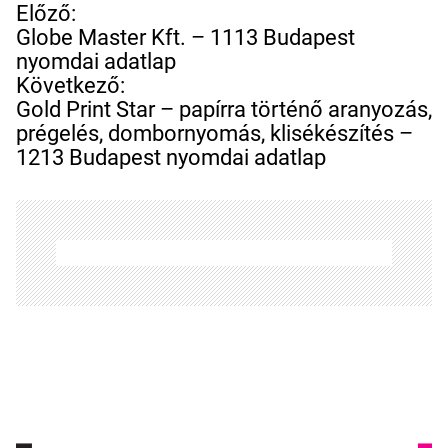
B
Előző:
e
Globe Master Kft. – 1113 Budapest
j
nyomdai adatlap
e
Következő:
g
Gold Print Star – papírra történő aranyozás,
y
prégelés, dombornyomás, klisékészítés –
z
1213 Budapest nyomdai adatlap
é
s
n
a
v
i
g
á
c
i
ó