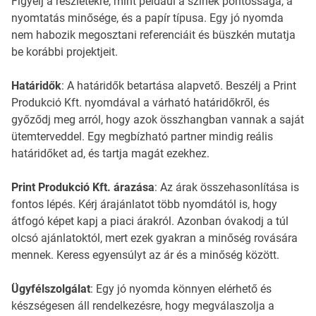
Figyelj a részletekre, mint például a színek pontossága, a
nyomtatás minősége, és a papír típusa. Egy jó nyomda
nem habozik megosztani referenciáit és büszkén mutatja
be korábbi projektjeit.
Határidők
: A határidők betartása alapvető. Beszélj a Print
Produkció Kft. nyomdával a várható határidőkről, és
győződj meg arról, hogy azok összhangban vannak a saját
ütemterveddel. Egy megbízható partner mindig reális
határidőket ad, és tartja magát ezekhez.
Print Produkció Kft. árazása
: Az árak összehasonlítása is
fontos lépés. Kérj árajánlatot több nyomdától is, hogy
átfogó képet kapj a piaci árakról. Azonban óvakodj a túl
olcsó ajánlatoktól, mert ezek gyakran a minőség rovására
mennek. Keress egyensúlyt az ár és a minőség között.
Ügyfélszolgálat
: Egy jó nyomda könnyen elérhető és
készségesen áll rendelkezésre, hogy megválaszolja a