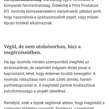
környezeti fenntarthatóság. Érdeklődj a Print Produkció
Kft. nyomda környezetvédelmi irányelveiről, például arról,
hogy használnak-e újrahasznosított papírt, vagy milyen
típusú tintákat alkalmaznak.
Végül, de nem utolsósorban, bízz a
megérzéseidben.
Ha egy nyomda minden szempontból megfelel az
elvárásaidnak, de valamiért mégsem érzed jónak a
kapcsolatot, lehet, hogy érdemes tovább keresgélni. A
nyomda választása nem csak üzleti döntés, hanem
partnerkapcsolat is. A megfelelő partner kiválasztása
kulcsfontosságú a projekt sikeréhez.
Reméljük, ezek a tippek segítenek abban, hogy megtaláld a
számodra tökéletes nyomdát. Emlékezz, a megfelelő