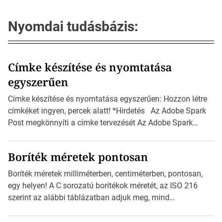
Nyomdai tudásbázis:
Címke készítése és nyomtatása
egyszerűen
Címke készítése és nyomtatása egyszerűen: Hozzon létre
címkéket ingyen, percek alatt! *Hirdetés Az Adobe Spark
Post megkönnyíti a címke tervezését Az Adobe Spark
Inspirációs galériája rengeteg professzionálisan
megtervezett sablont tartalmaz, amelyek segítségével
Boríték méretek pontosan
igazán foroghatnak a kreatív fogaskerekek, miközben
zajlik a saját címke készítése. Hogyan készítsünk címkét?
Boríték méretek milliméterben, centiméterben, pontosan,
Válasszon méretet és alakot: Válassza ki a kívánt címke
egy helyen! A C sorozatú borítékok méretét, az ISO 216
méretét. Akár néhány […]
szerint az alábbi táblázatban adjuk meg, mind
milliméterben, mind centiméterben. *Hirdetés C sorozatú
boríték méretek Az alábbi ábra az egyes borítékok méretét