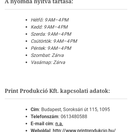
A nyomda nyitva tartása:
Hétfő: 9 AM–4 PM
Kedd: 9 AM–4 PM
Szerda: 9 AM–4 PM
Csütörtök: 9 AM–4 PM
Péntek: 9 AM–4 PM
Szombat: Zárva
Vasárnap: Zárva
Print Produkció Kft. kapcsolati adatok:
Cím
: Budapest, Soroksári út 115, 1095
Telefonszám
: 0613480588
E-mail cím
:
n.a.
Weboldal
:
http://www.printprodukcio.hu/