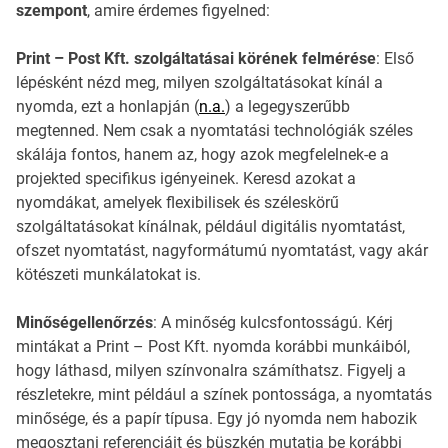
szempont
, amire érdemes figyelned:
Print – Post Kft. szolgáltatásai körének felmérése
: Első
lépésként nézd meg, milyen szolgáltatásokat kínál a
nyomda, ezt a honlapján (
n.a.
) a legegyszerűbb
megtenned. Nem csak a nyomtatási technológiák széles
skálája fontos, hanem az, hogy azok megfelelnek-e a
projekted specifikus igényeinek. Keresd azokat a
nyomdákat, amelyek flexibilisek és széleskörű
szolgáltatásokat kínálnak, például digitális nyomtatást,
ofszet nyomtatást, nagyformátumú nyomtatást, vagy akár
kötészeti munkálatokat is.
Minőségellenőrzés
: A minőség kulcsfontosságú. Kérj
mintákat a Print – Post Kft. nyomda korábbi munkáiból,
hogy láthasd, milyen színvonalra számíthatsz. Figyelj a
részletekre, mint például a színek pontossága, a nyomtatás
minősége, és a papír típusa. Egy jó nyomda nem habozik
megosztani referenciáit és büszkén mutatja be korábbi