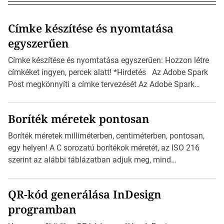
Címke készítése és nyomtatása
egyszerűen
Címke készítése és nyomtatása egyszerűen: Hozzon létre
címkéket ingyen, percek alatt! *Hirdetés Az Adobe Spark
Post megkönnyíti a címke tervezését Az Adobe Spark
Inspirációs galériája rengeteg professzionálisan
megtervezett sablont tartalmaz, amelyek segítségével
Boríték méretek pontosan
igazán foroghatnak a kreatív fogaskerekek, miközben
zajlik a saját címke készítése. Hogyan készítsünk címkét?
Boríték méretek milliméterben, centiméterben, pontosan,
Válasszon méretet és alakot: Válassza ki a kívánt címke
egy helyen! A C sorozatú borítékok méretét, az ISO 216
méretét. Akár néhány […]
szerint az alábbi táblázatban adjuk meg, mind
milliméterben, mind centiméterben. *Hirdetés C sorozatú
boríték méretek Az alábbi ábra az egyes borítékok méretét
QR-kód generálása InDesign
mutatja az A4-es papírlaphoz viszonyítva. Az amerikai és
programban
észak-amerikai boríték méretére az ISO 216 nem
vonatkozik. Boríték méretének táblázata C0-tól […]