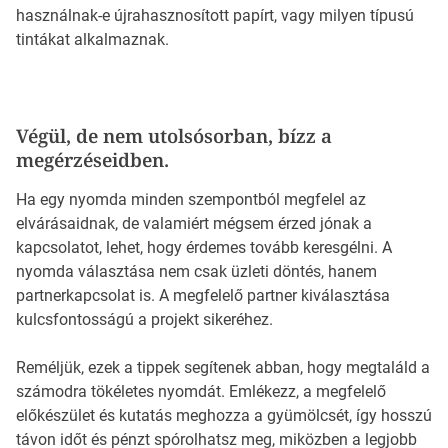
használnak-e újrahasznosított papírt, vagy milyen típusú
tintákat alkalmaznak.
Végül, de nem utolsósorban, bízz a
megérzéseidben.
Ha egy nyomda minden szempontból megfelel az
elvárásaidnak, de valamiért mégsem érzed jónak a
kapcsolatot, lehet, hogy érdemes tovább keresgélni. A
nyomda választása nem csak üzleti döntés, hanem
partnerkapcsolat is. A megfelelő partner kiválasztása
kulcsfontosságú a projekt sikeréhez.
Reméljük, ezek a tippek segítenek abban, hogy megtaláld a
számodra tökéletes nyomdát. Emlékezz, a megfelelő
előkészület és kutatás meghozza a gyümölcsét, így hosszú
távon időt és pénzt spórolhatsz meg, miközben a legjobb