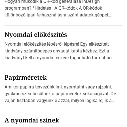
Hogyan működik a QR-kód generálása InDesign
programban? *Hirdetés A QR-kódok A QR-kódok
különböző ipari felhasználásra szánt adatok géppel
olvasható nyomtatott megfelelői. Ez mára általánossá vált
a fogyasztóknak szánt hirdetésekben. A felhasználó
Nyomdai előkészítés
okostelefonjára telepíthet egy QR-kód-leolvasó
alkalmazást, ami leolvasni és dekódolni képes az URL-
Nyomdai előkészítés lépésről lépésre! Egy elkészített
információt és átirányítja a telefon böngészőjét a cég
kiadvány számítógépes anyagát kapta kézhez. Ezt a
weblapjára. A QR-kód beolvasása után a felhasználó
kiadványt kell a nyomda részére fogadható formában
szöveges üzenetet […]
eljuttatnia Nyomdai kivitelezésre előkészítenie. Amit
kézhez kapott az egy InDesign file, sok kép file,
Papírméretek
Illustratorban készült vektorgrafika. *Hirdetés Minden
esetben konzultáljunk a nyomdával, mielőtt elkezdjük a
Amikor papírra tervezünk írni, nyomtatni vagy rajzolni,
nyomdai előkészítést!Nehogy az elkészült munka után
gyakran szembesülünk a papírméretek sokaságával. De
derüljön ki, hogy valamit másképp kellett volna csinálni! […]
vajon tisztában vagyunk-e azzal, milyen logika rejlik a
különböző méretű lapok mögött, és hogy miként
választhatjuk ki a legmegfelelőbbet projektjeinkhez?
A nyomdai színek
*Hirdetés Ebben a cikkben a papírméretek izgalmas