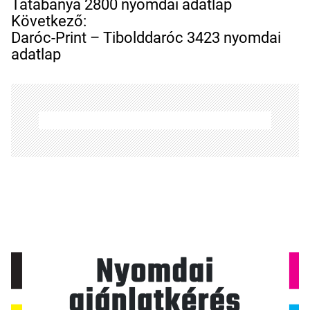
j
Tatabánya 2800 nyomdai adatlap
e
Következő:
g
Daróc-Print – Tibolddaróc 3423 nyomdai
y
adatlap
z
é
s
n
a
v
i
g
á
c
i
ó