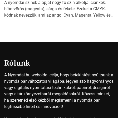
világába kalauzolunk el téged, hogy jobban megértsd,
A nyomdai színek alapját négy fő szín alkotja: ciánkék,
milyen szempontok alapján érdemes választanod a
bíborvörös (magenta), sárga és fekete. Ezeket a CMYK-
jövőben. Bevezetés a papírméretek világába A […]
kódnak nevezzük, ami az angol Cyan, Magenta, Yellow és
Key (fekete) szavak rövidítése. Ez a négy szín
keveredésével hozható létre szinte bármilyen más szín. De
vajon hogy is működik ez pontosan? *Hirdetés A nyomdai
színek részletei Amikor egy képet nyomtatnak, mindegyik
alapszínt külön-külön […]
Rólunk
A Nyomdai.hu weboldal célja, hogy betekintést nyújtsunk a
nyomdaipar változatos világába, legyen szó hagyományos
vagy digitális nyomtatási technikákról, papírról, designról
vagy akár környezetbarát megoldásokról. Kövess minket,
ha szeretnéd első kézből megismerni a nyomdaipar
legfrissebb híreit és innovációit!