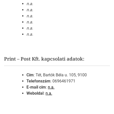
n.a.
n.a.
n.a.
n.a.
n.a.
n.a.
Print – Post Kft. kapcsolati adatok:
Cím
: Tét, Bartók Béla u. 105, 9100
Telefonszám
: 0696461971
E-mail cím
:
n.a.
Weboldal
:
n.a.