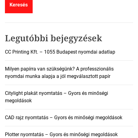
e
s
é
s
:
Legutóbbi bejegyzések
CC Printing Kft. – 1055 Budapest nyomdai adatlap
Milyen papírra van szükségünk? A professzionális
nyomdai munka alapja a jól megválasztott papír
Citylight plakát nyomtatás – Gyors és minőségi
megoldások
CAD rajz nyomtatás – Gyors és minőségi megoldások
Plotter nyomtatás – Gyors és minőségi megoldások