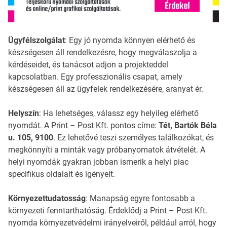
Ügyfélszolgálat
: Egy jó nyomda könnyen elérhető és
készségesen áll rendelkezésre, hogy megválaszolja a
kérdéseidet, és tanácsot adjon a projekteddel
kapcsolatban. Egy professzionális csapat, amely
készségesen áll az ügyfelek rendelkezésére, aranyat ér.
Helyszín
: Ha lehetséges, válassz egy helyileg elérhető
nyomdát. A Print – Post Kft. pontos címe:
Tét, Bartók Béla
u. 105, 9100
. Ez lehetővé teszi személyes találkozókat, és
megkönnyíti a minták vagy próbanyomatok átvételét. A
helyi nyomdák gyakran jobban ismerik a helyi piac
specifikus oldalait és igényeit.
Környezettudatosság
: Manapság egyre fontosabb a
környezeti fenntarthatóság. Érdeklődj a Print – Post Kft.
nyomda környezetvédelmi irányelveiről, például arról, hogy