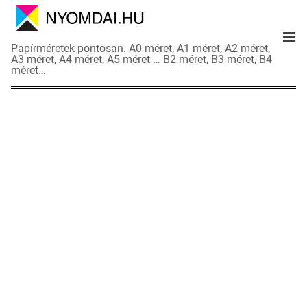
S
k
M
i
N
Papírméretek pontosan. A0 méret, A1 méret, A2 méret,
e
p
A3 méret, A4 méret, A5 méret … B2 méret, B3 méret, B4
y
n
méret…
t
o
u
o
m
c
d
o
a
n
i
t
a
e
d
n
a
t
t
l
a
p
o
k