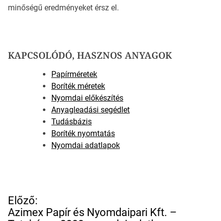
minőségű eredményeket érsz el.
KAPCSOLÓDÓ, HASZNOS ANYAGOK
Papírméretek
Boríték méretek
Nyomdai előkészítés
Anyagleadási segédlet
Tudásbázis
Boríték nyomtatás
Nyomdai adatlapok
B
Előző:
e
Azimex Papír és Nyomdaipari Kft. –