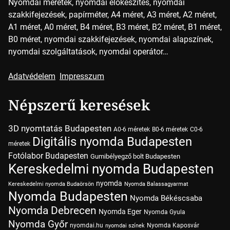
Nyomdai méretek, nyomdai előkészítés, nyomdai
szakkifejezések, papírméter, A4 méret, A3 méret, A2 méret,
A1 méret, A0 méret, B4 méret, B3 méret, B2 méret, B1 méret,
B0 méret, nyomdai szakkifejezések, nyomdai alapszínek,
nyomdai szolgáltatások, nyomdai operátor…
Adatvédelem
Impresszum
Népszerű keresések
3D nyomtatás Budapesten
A0-6 méretek
B0-6 méretek
C0-6
Digitális nyomda Budapesten
méretek
Fotólabor Budapesten
Gumibélyegző bolt Budapesten
Kereskedelmi nyomda Budapesten
nyomda
Kereskedelmi nyomda Budaörsön
Nyomda Balassagyarmat
Nyomda Budapesten
Nyomda Békéscsaba
Nyomda Debrecen
Nyomda Eger
Nyomda Gyula
Nyomda Győr
nyomdai.hu
Nyomda Kaposvár
nyomdai színek