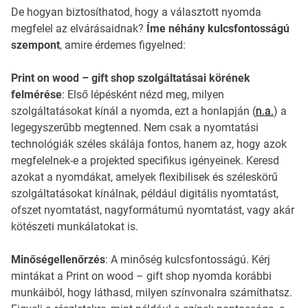
De hogyan biztosíthatod, hogy a választott nyomda
megfelel az elvárásaidnak?
Íme néhány kulcsfontosságú
szempont
, amire érdemes figyelned:
Print on wood – gift shop szolgáltatásai körének
felmérése
: Első lépésként nézd meg, milyen
szolgáltatásokat kínál a nyomda, ezt a honlapján (
n.a.
) a
legegyszerűbb megtenned. Nem csak a nyomtatási
technológiák széles skálája fontos, hanem az, hogy azok
megfelelnek-e a projekted specifikus igényeinek. Keresd
azokat a nyomdákat, amelyek flexibilisek és széleskörű
szolgáltatásokat kínálnak, például digitális nyomtatást,
ofszet nyomtatást, nagyformátumú nyomtatást, vagy akár
kötészeti munkálatokat is.
Minőségellenőrzés
: A minőség kulcsfontosságú. Kérj
mintákat a Print on wood – gift shop nyomda korábbi
munkáiból, hogy láthasd, milyen színvonalra számíthatsz.