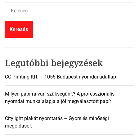
K
e
r
e
s
é
s
:
Legutóbbi bejegyzések
CC Printing Kft. – 1055 Budapest nyomdai adatlap
Milyen papírra van szükségünk? A professzionális
nyomdai munka alapja a jól megválasztott papír
Citylight plakát nyomtatás – Gyors és minőségi
megoldások