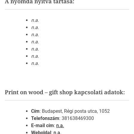
A nyomda nyitva tartása:
n.a.
n.a.
n.a.
n.a.
n.a.
n.a.
n.a.
Print on wood – gift shop kapcsolati adatok:
Cím
: Budapest, Régi posta utca, 1052
Telefonszám
: 381638469300
E-mail cím
:
n.a.
Weboldal
:
n.a.