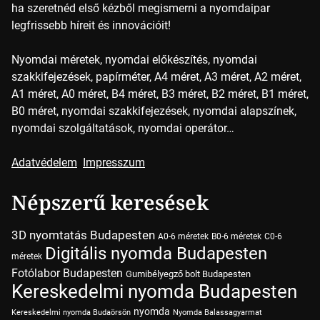
ha szeretnéd első kézből megismerni a nyomdaipar
legfrissebb híreit és innovációit!
Nyomdai méretek, nyomdai előkészítés, nyomdai
szakkifejezések, papírméter, A4 méret, A3 méret, A2 méret,
A1 méret, A0 méret, B4 méret, B3 méret, B2 méret, B1 méret,
B0 méret, nyomdai szakkifejezések, nyomdai alapszínek,
nyomdai szolgáltatások, nyomdai operátor…
Adatvédelem
Impresszum
Népszerű keresések
3D nyomtatás Budapesten
A0-6 méretek
B0-6 méretek
C0-6
Digitális nyomda Budapesten
méretek
Fotólabor Budapesten
Gumibélyegző bolt Budapesten
Kereskedelmi nyomda Budapesten
nyomda
Kereskedelmi nyomda Budaörsön
Nyomda Balassagyarmat