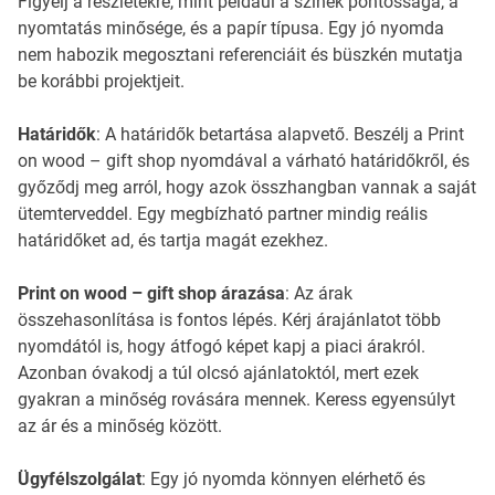
Figyelj a részletekre, mint például a színek pontossága, a
nyomtatás minősége, és a papír típusa. Egy jó nyomda
nem habozik megosztani referenciáit és büszkén mutatja
be korábbi projektjeit.
Határidők
: A határidők betartása alapvető. Beszélj a Print
on wood – gift shop nyomdával a várható határidőkről, és
győződj meg arról, hogy azok összhangban vannak a saját
ütemterveddel. Egy megbízható partner mindig reális
határidőket ad, és tartja magát ezekhez.
Print on wood – gift shop árazása
: Az árak
összehasonlítása is fontos lépés. Kérj árajánlatot több
nyomdától is, hogy átfogó képet kapj a piaci árakról.
Azonban óvakodj a túl olcsó ajánlatoktól, mert ezek
gyakran a minőség rovására mennek. Keress egyensúlyt
az ár és a minőség között.
Ügyfélszolgálat
: Egy jó nyomda könnyen elérhető és