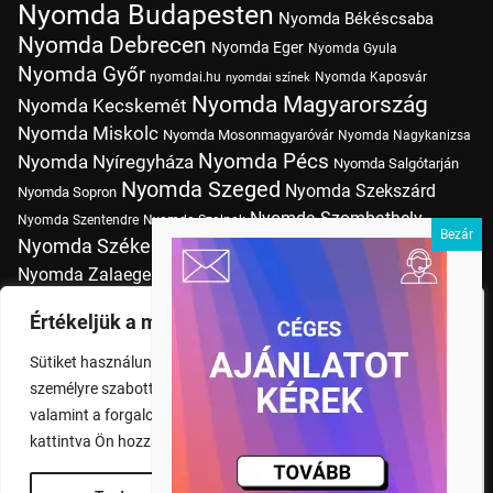
Nyomda Budapesten
Nyomda Békéscsaba
Nyomda Debrecen
Nyomda Eger
Nyomda Gyula
Nyomda Győr
nyomdai.hu
Nyomda Kaposvár
nyomdai színek
Nyomda Magyarország
Nyomda Kecskemét
Nyomda Miskolc
Nyomda Mosonmagyaróvár
Nyomda Nagykanizsa
Nyomda Pécs
Nyomda Nyíregyháza
Nyomda Salgótarján
Nyomda Szeged
Nyomda Szekszárd
Nyomda Sopron
Nyomda Szombathely
Nyomda Szentendre
Nyomda Szolnok
Nyomda Székesfehérvár
Nyomda Tatabánya
Nyomda Vác
Nyomda Zalaegerszeg
nyomtatás
Nyomda Érd
Nyomtatás Budapesten
Papírméretek
Értékeljük a magánéletét
Szitanyomda Budapesten
Pólónyomtatás Budapesten
Sütiket használunk a böngészési élmény fokozására,
Tudásbázis
személyre szabott hirdetések vagy tartalmak megjelenítésére,
valamint a forgalom elemzésére. A "Mindent elfogad" gombra
kattintva Ön hozzájárul a cookie-k használatához.