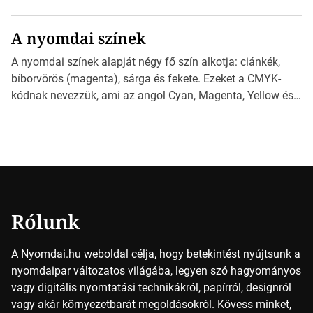
különböző méretű lapok mögött, és hogy miként
választhatjuk ki a legmegfelelőbbet projektjeinkhez?
A nyomdai színek
*Hirdetés Ebben a cikkben a papírméretek izgalmas
világába kalauzolunk el téged, hogy jobban megértsd,
A nyomdai színek alapját négy fő szín alkotja: ciánkék,
milyen szempontok alapján érdemes választanod a
bíborvörös (magenta), sárga és fekete. Ezeket a CMYK-
jövőben. Bevezetés a papírméretek világába A […]
kódnak nevezzük, ami az angol Cyan, Magenta, Yellow és
Key (fekete) szavak rövidítése. Ez a négy szín
keveredésével hozható létre szinte bármilyen más szín. De
vajon hogy is működik ez pontosan? *Hirdetés A nyomdai
színek részletei Amikor egy képet nyomtatnak, mindegyik
alapszínt külön-külön […]
Rólunk
A Nyomdai.hu weboldal célja, hogy betekintést nyújtsunk a
nyomdaipar változatos világába, legyen szó hagyományos
vagy digitális nyomtatási technikákról, papírról, designról
vagy akár környezetbarát megoldásokról. Kövess minket,