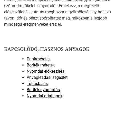
számodra tökéletes nyomdát. Emlékezz, a megfelelő
előkészület és kutatás meghozza a gyümölcsét, így hosszú
távon időt és pénzt spórolhatsz meg, miközben a legjobb
minőségű eredményeket érsz el.
KAPCSOLÓDÓ, HASZNOS ANYAGOK
Papírméretek
Boríték méretek
Nyomdai előkészítés
Anyagleadási segédlet
Tudásbázis
Boríték nyomtatás
Nyomdai adatlapok