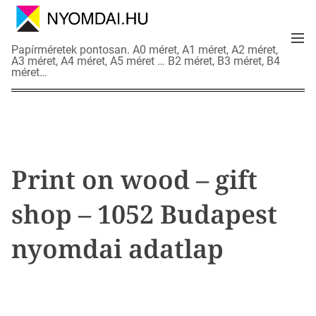
S
k
M
i
N
Papírméretek pontosan. A0 méret, A1 méret, A2 méret,
e
p
A3 méret, A4 méret, A5 méret … B2 méret, B3 méret, B4
y
n
méret…
t
o
u
o
m
c
d
o
a
n
i
t
a
Print on wood – gift
e
d
n
a
shop – 1052 Budapest
t
t
l
nyomdai adatlap
a
p
o
k