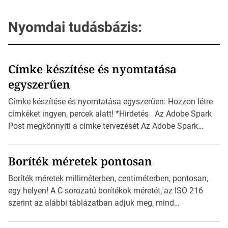
Nyomdai tudásbázis:
Címke készítése és nyomtatása
egyszerűen
Címke készítése és nyomtatása egyszerűen: Hozzon létre
címkéket ingyen, percek alatt! *Hirdetés Az Adobe Spark
Post megkönnyíti a címke tervezését Az Adobe Spark
Inspirációs galériája rengeteg professzionálisan
megtervezett sablont tartalmaz, amelyek segítségével
Boríték méretek pontosan
igazán foroghatnak a kreatív fogaskerekek, miközben
zajlik a saját címke készítése. Hogyan készítsünk címkét?
Boríték méretek milliméterben, centiméterben, pontosan,
Válasszon méretet és alakot: Válassza ki a kívánt címke
egy helyen! A C sorozatú borítékok méretét, az ISO 216
méretét. Akár néhány […]
szerint az alábbi táblázatban adjuk meg, mind
milliméterben, mind centiméterben. *Hirdetés C sorozatú
boríték méretek Az alábbi ábra az egyes borítékok méretét