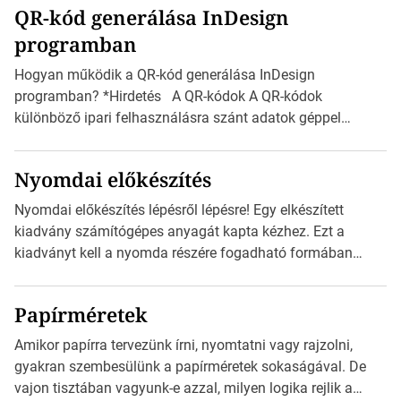
QR-kód generálása InDesign
mutatja az A4-es papírlaphoz viszonyítva. Az amerikai és
programban
észak-amerikai boríték méretére az ISO 216 nem
vonatkozik. Boríték méretének táblázata C0-tól […]
Hogyan működik a QR-kód generálása InDesign
programban? *Hirdetés A QR-kódok A QR-kódok
különböző ipari felhasználásra szánt adatok géppel
olvasható nyomtatott megfelelői. Ez mára általánossá vált
a fogyasztóknak szánt hirdetésekben. A felhasználó
Nyomdai előkészítés
okostelefonjára telepíthet egy QR-kód-leolvasó
alkalmazást, ami leolvasni és dekódolni képes az URL-
Nyomdai előkészítés lépésről lépésre! Egy elkészített
információt és átirányítja a telefon böngészőjét a cég
kiadvány számítógépes anyagát kapta kézhez. Ezt a
weblapjára. A QR-kód beolvasása után a felhasználó
kiadványt kell a nyomda részére fogadható formában
szöveges üzenetet […]
eljuttatnia Nyomdai kivitelezésre előkészítenie. Amit
kézhez kapott az egy InDesign file, sok kép file,
Papírméretek
Illustratorban készült vektorgrafika. *Hirdetés Minden
esetben konzultáljunk a nyomdával, mielőtt elkezdjük a
Amikor papírra tervezünk írni, nyomtatni vagy rajzolni,
nyomdai előkészítést!Nehogy az elkészült munka után
gyakran szembesülünk a papírméretek sokaságával. De
derüljön ki, hogy valamit másképp kellett volna csinálni! […]
vajon tisztában vagyunk-e azzal, milyen logika rejlik a