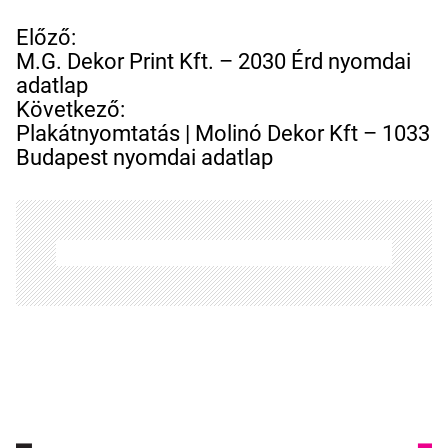
B
Előző:
e
M.G. Dekor Print Kft. – 2030 Érd nyomdai
j
adatlap
e
Következő:
g
Plakátnyomtatás | Molinó Dekor Kft – 1033
y
Budapest nyomdai adatlap
z
é
s
n
a
v
i
g
á
c
i
ó