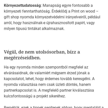
Környezettudatosság
: Manapság egyre fontosabb a
környezeti fenntarthatóság. Érdeklődj a Print on wood –
gift shop nyomda környezetvédelmi irányelveiről, például
arról, hogy használnak-e újrahasznosított papírt, vagy
milyen típusú tintákat alkalmaznak.
Végül, de nem utolsósorban, bízz a
megérzéseidben.
Ha egy nyomda minden szempontból megfelel az
elvárásaidnak, de valamiért mégsem érzed jónak a
kapcsolatot, lehet, hogy érdemes tovább keresgélni. A
nyomda választása nem csak üzleti döntés, hanem
partnerkapcsolat is. A megfelelő partner kiválasztása
kulcsfontosságú a projekt sikeréhez.
Reméljük, ezek a tippek segítenek abban, hogy megtaláld a