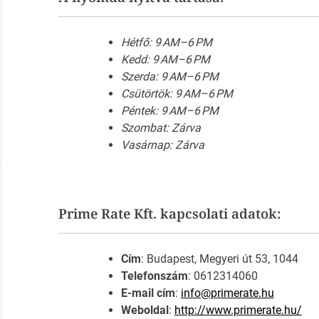
Hétfő: 9 AM–6 PM
Kedd: 9 AM–6 PM
Szerda: 9 AM–6 PM
Csütörtök: 9 AM–6 PM
Péntek: 9 AM–6 PM
Szombat: Zárva
Vasárnap: Zárva
Prime Rate Kft. kapcsolati adatok:
Cím
: Budapest, Megyeri út 53, 1044
Telefonszám
: 0612314060
E-mail cím
:
info@primerate.hu
Weboldal
:
http://www.primerate.hu/