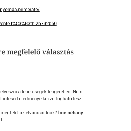
/nyomda.primerate/
levente-t%C3%B3th-2b732b50
re megfelelő választás
 elveszni a lehetőségek tengerében. Nem
döntésed eredménye kézzelfogható lesz.
 megfelel az elvárásaidnak?
Íme néhány
d: