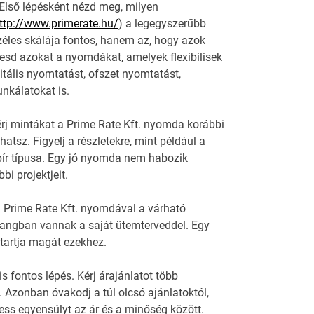
 Első lépésként nézd meg, milyen
ttp://www.primerate.hu/
) a legegyszerűbb
éles skálája fontos, hanem az, hogy azok
resd azokat a nyomdákat, amelyek flexibilisek
itális nyomtatást, ofszet nyomtatást,
nkálatokat is.
rj mintákat a Prime Rate Kft. nyomda korábbi
tsz. Figyelj a részletekre, mint például a
ír típusa. Egy jó nyomda nem habozik
i projektjeit.
 a Prime Rate Kft. nyomdával a várható
hangban vannak a saját ütemterveddel. Egy
 tartja magát ezekhez.
s fontos lépés. Kérj árajánlatot több
. Azonban óvakodj a túl olcsó ajánlatoktól,
ss egyensúlyt az ár és a minőség között.