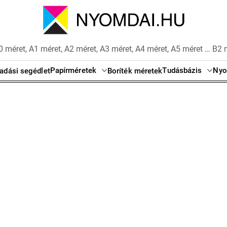
 méret, A1 méret, A2 méret, A3 méret, A4 méret, A5 méret … B2 
Papírméretek
Tudásbázis
Nyo
adási segédlet
Boríték méretek