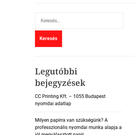
K
e
r
e
s
é
s
:
Legutóbbi
bejegyzések
CC Printing Kft. – 1055 Budapest
nyomdai adatlap
Milyen papírra van szükségünk? A
professzionális nyomdai munka alapja a
jól megválasztott papír