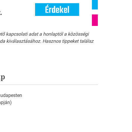
ető kapcsolati adat a honlaptól a közösségi
a kiválasztásához. Hasznos tippeket találsz
ap
 Budapesten
apján)