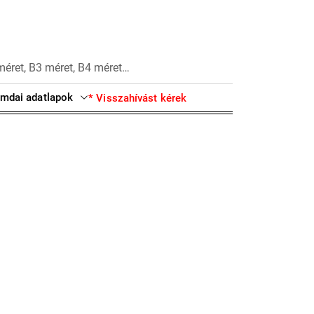
méret, B3 méret, B4 méret…
mdai adatlapok
* Visszahívást kérek