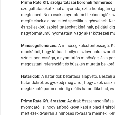
Prime Rate Kft. szolgáltatásai körének felmérése
:
szolgáltatásokat kínál a nyomda, ezt a honlapján (
h
megtenned. Nem csak a nyomtatási technológiák sz
megfelelnek-e a projekted specifikus igényeinek. Ke
és széleskörű szolgáltatásokat kínálnak, például dig
nagyformátumú nyomtatást, vagy akár kötészeti mu
Minőségellenőrzés
: A minőség kulcsfontosságú. Ké
munkáiból, hogy láthasd, milyen színvonalra számítha
színek pontossága, a nyomtatás minősége, és a pap
megosztani referenciáit és büszkén mutatja be korább
Határidők
: A határidők betartása alapvető. Beszélj
határidőkről, és győződj meg arról, hogy azok össz
megbízható partner mindig reális határidőket ad, és
Prime Rate Kft. árazása
: Az árak összehasonlítása i
nyomdától is, hogy átfogó képet kapj a piaci árakról
mert ezek gyakran a minőség rovására mennek. Kere