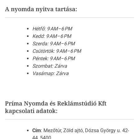
A nyomda nyitva tartása:
Hétfő: 9 AM–6 PM
Kedd: 9 AM–6 PM
Szerda: 9 AM–6 PM
Csütörtök: 9 AM–6 PM
Péntek: 9 AM–6 PM
Szombat: Zárva
Vasárnap: Zárva
Príma Nyomda és Reklámstúdió Kft
kapcsolati adatok:
Cím
: Mezőtúr, Zöld ajtó, Dózsa György u. 42-
44, 5400