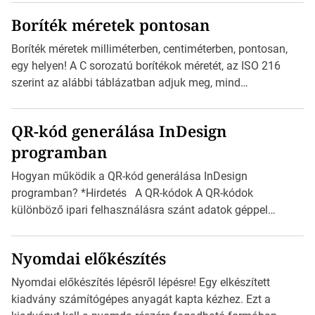
megtervezett sablont tartalmaz, amelyek segítségével
Boríték méretek pontosan
igazán foroghatnak a kreatív fogaskerekek, miközben
zajlik a saját címke készítése. Hogyan készítsünk címkét?
Boríték méretek milliméterben, centiméterben, pontosan,
Válasszon méretet és alakot: Válassza ki a kívánt címke
egy helyen! A C sorozatú borítékok méretét, az ISO 216
méretét. Akár néhány […]
szerint az alábbi táblázatban adjuk meg, mind
milliméterben, mind centiméterben. *Hirdetés C sorozatú
boríték méretek Az alábbi ábra az egyes borítékok méretét
QR-kód generálása InDesign
mutatja az A4-es papírlaphoz viszonyítva. Az amerikai és
programban
észak-amerikai boríték méretére az ISO 216 nem
vonatkozik. Boríték méretének táblázata C0-tól […]
Hogyan működik a QR-kód generálása InDesign
programban? *Hirdetés A QR-kódok A QR-kódok
különböző ipari felhasználásra szánt adatok géppel
olvasható nyomtatott megfelelői. Ez mára általánossá vált
a fogyasztóknak szánt hirdetésekben. A felhasználó
Nyomdai előkészítés
okostelefonjára telepíthet egy QR-kód-leolvasó
alkalmazást, ami leolvasni és dekódolni képes az URL-
Nyomdai előkészítés lépésről lépésre! Egy elkészített
információt és átirányítja a telefon böngészőjét a cég
kiadvány számítógépes anyagát kapta kézhez. Ezt a
weblapjára. A QR-kód beolvasása után a felhasználó