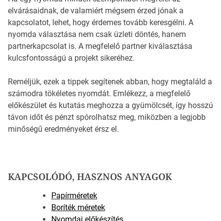
elvárásaidnak, de valamiért mégsem érzed jónak a
kapcsolatot, lehet, hogy érdemes tovább keresgélni. A
nyomda választása nem csak üzleti döntés, hanem
partnerkapcsolat is. A megfelelő partner kiválasztása
kulcsfontosságú a projekt sikeréhez.
Reméljük, ezek a tippek segítenek abban, hogy megtaláld a
számodra tökéletes nyomdát. Emlékezz, a megfelelő
előkészület és kutatás meghozza a gyümölcsét, így hosszú
távon időt és pénzt spórolhatsz meg, miközben a legjobb
minőségű eredményeket érsz el.
KAPCSOLÓDÓ, HASZNOS ANYAGOK
Papírméretek
Boríték méretek
Nyomdai előkészítés