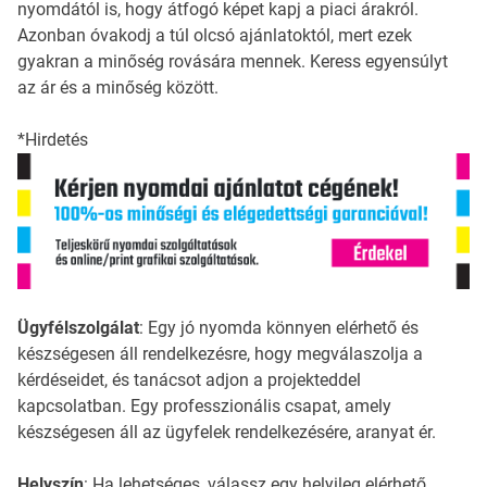
nyomdától is, hogy átfogó képet kapj a piaci árakról.
Azonban óvakodj a túl olcsó ajánlatoktól, mert ezek
gyakran a minőség rovására mennek. Keress egyensúlyt
az ár és a minőség között.
*Hirdetés
Ügyfélszolgálat
: Egy jó nyomda könnyen elérhető és
készségesen áll rendelkezésre, hogy megválaszolja a
kérdéseidet, és tanácsot adjon a projekteddel
kapcsolatban. Egy professzionális csapat, amely
készségesen áll az ügyfelek rendelkezésére, aranyat ér.
Helyszín
: Ha lehetséges, válassz egy helyileg elérhető