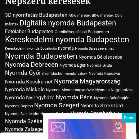
Népszerű keresések
3D nyomtatás Budapesten
A0-6 méretek
B0-6 méretek
C0-6
Digitális nyomda Budapesten
méretek
Fotólabor Budapesten
Gumibélyegző bolt Budapesten
Kereskedelmi nyomda Budapesten
nyomda
Kereskedelmi nyomda Budaörsön
Nyomda Balassagyarmat
Nyomda Budapesten
Nyomda Békéscsaba
Nyomda Debrecen
Nyomda Eger
Nyomda Gyula
Nyomda Győr
nyomdai.hu
Nyomda Kaposvár
nyomdai színek
Nyomda Magyarország
Nyomda Kecskemét
Nyomda Miskolc
Nyomda Mosonmagyaróvár
Nyomda Nagykanizsa
Nyomda Pécs
Nyomda Nyíregyháza
Nyomda Salgótarján
Nyomda Szeged
Nyomda Szekszárd
Nyomda Sopron
Nyomda Szombathely
Nyomda Szentendre
Nyomda Szolnok
Nyomda Székesfehérvár
Nyomda Tatabánya
Nyomda Vác
Nyomda Zalaegerszeg
nyomtatás
Nyomda Érd
Nyomtatás Budapesten