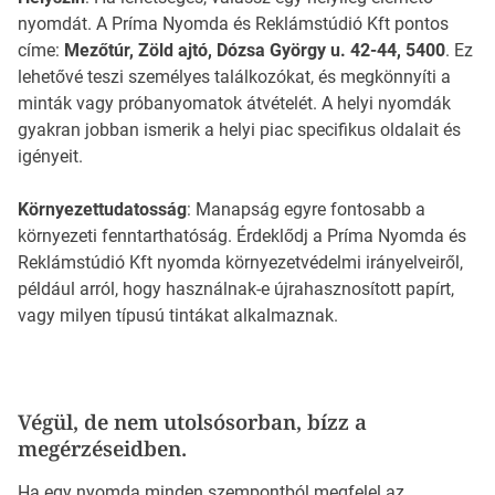
nyomdát. A Príma Nyomda és Reklámstúdió Kft pontos
címe:
Mezőtúr, Zöld ajtó, Dózsa György u. 42-44, 5400
. Ez
lehetővé teszi személyes találkozókat, és megkönnyíti a
minták vagy próbanyomatok átvételét. A helyi nyomdák
gyakran jobban ismerik a helyi piac specifikus oldalait és
igényeit.
Környezettudatosság
: Manapság egyre fontosabb a
környezeti fenntarthatóság. Érdeklődj a Príma Nyomda és
Reklámstúdió Kft nyomda környezetvédelmi irányelveiről,
például arról, hogy használnak-e újrahasznosított papírt,
vagy milyen típusú tintákat alkalmaznak.
Végül, de nem utolsósorban, bízz a
megérzéseidben.
Ha egy nyomda minden szempontból megfelel az