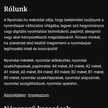
Rólunk
A Nyomdai.hu weboldal célja, hogy betekintést nyújtsunk a
nyomdaipar változatos világába, legyen szó hagyományos
vagy digitális nyomtatási technikákról, papírról, designról
vagy akár környezetbarát megoldásokról. Kövess minket,
ha szeretnéd első kézből megismerni a nyomdaipar
legfrissebb híreit és innovációit!
Nyomdai méretek, nyomdai előkészítés, nyomdai
szakkifejezések, papírméter, A4 méret, A3 méret, A2 méret,
A1 méret, A0 méret, B4 méret, B3 méret, B2 méret, B1 méret,
B0 méret, nyomdai szakkifejezések, nyomdai alapszínek,
nyomdai szolgáltatások, nyomdai operátor…
Adatvédelem
Impresszum