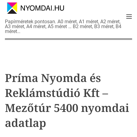
S
k
M
i
N
Papírméretek pontosan. A0 méret, A1 méret, A2 méret,
e
p
A3 méret, A4 méret, A5 méret … B2 méret, B3 méret, B4
y
n
méret…
t
o
u
o
m
c
d
o
a
n
i
t
a
Príma Nyomda és
e
d
n
a
Reklámstúdió Kft –
t
t
l
Mezőtúr 5400 nyomdai
a
p
adatlap
o
k