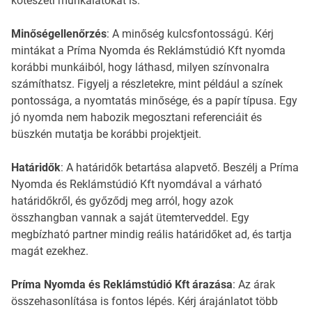
kötészeti munkálatokat is.
Minőségellenőrzés
: A minőség kulcsfontosságú. Kérj
mintákat a Príma Nyomda és Reklámstúdió Kft nyomda
korábbi munkáiból, hogy láthasd, milyen színvonalra
számíthatsz. Figyelj a részletekre, mint például a színek
pontossága, a nyomtatás minősége, és a papír típusa. Egy
jó nyomda nem habozik megosztani referenciáit és
büszkén mutatja be korábbi projektjeit.
Határidők
: A határidők betartása alapvető. Beszélj a Príma
Nyomda és Reklámstúdió Kft nyomdával a várható
határidőkről, és győződj meg arról, hogy azok
összhangban vannak a saját ütemterveddel. Egy
megbízható partner mindig reális határidőket ad, és tartja
magát ezekhez.
Príma Nyomda és Reklámstúdió Kft árazása
: Az árak
összehasonlítása is fontos lépés. Kérj árajánlatot több