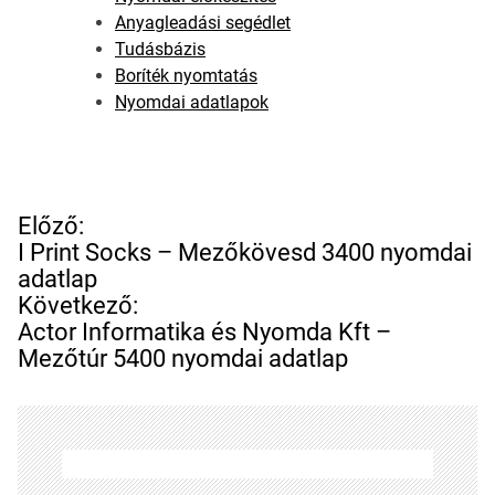
Anyagleadási segédlet
Tudásbázis
Boríték nyomtatás
Nyomdai adatlapok
B
Előző:
e
I Print Socks – Mezőkövesd 3400 nyomdai
j
adatlap
e
Következő:
g
Actor Informatika és Nyomda Kft –
y
Mezőtúr 5400 nyomdai adatlap
z
é
s
n
a