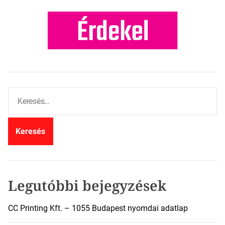
K
e
r
e
s
é
s
:
Legutóbbi bejegyzések
CC Printing Kft. – 1055 Budapest nyomdai adatlap