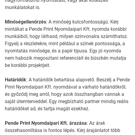
nagyformátumú nyomtatást, vagy akár kötészeti
munkálatokat is.
Minőségellenőrzés
: A minőség kulcsfontosságú. Kérj
mintákat a Pende Print Nyomdaipari Kft. nyomda korábbi
munkáiból, hogy láthasd, milyen színvonalra számíthatsz.
Figyelj a részletekre, mint például a színek pontossága, a
nyomtatás minősége, és a papír típusa. Egy jó nyomda
nem habozik megosztani referenciáit és büszkén mutatja
be korábbi projektjeit.
Határidők
: A határidők betartása alapvető. Beszélj a Pende
Print Nyomdaipari Kft. nyomdával a várható határidőkről,
és győződj meg arról, hogy azok összhangban vannak a
saját ütemterveddel. Egy megbízható partner mindig reális
határidőket ad, és tartja magát ezekhez.
Pende Print Nyomdaipari Kft. árazása
: Az árak
összehasonlítása is fontos lépés. Kérj árajánlatot több