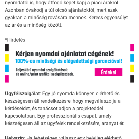
nyomdától is, hogy átfogó képet kapj a piaci árakról.
Azonban óvakodj a túl olcsó ajánlatoktól, mert ezek
gyakran a minőség rovására mennek. Keress egyensúlyt
az ár és a minőség között.
*Hirdetés
Ügyfélszolgálat
: Egy jó nyomda könnyen elérhető és
készségesen áll rendelkezésre, hogy megválaszolja a
kérdéseidet, és tanácsot adjon a projekteddel
kapcsolatban. Egy professzionális csapat, amely
készségesen áll az ügyfelek rendelkezésére, aranyat ér.
Helyszín
: Ha lehetséges, válassz egy helyileg elérhető