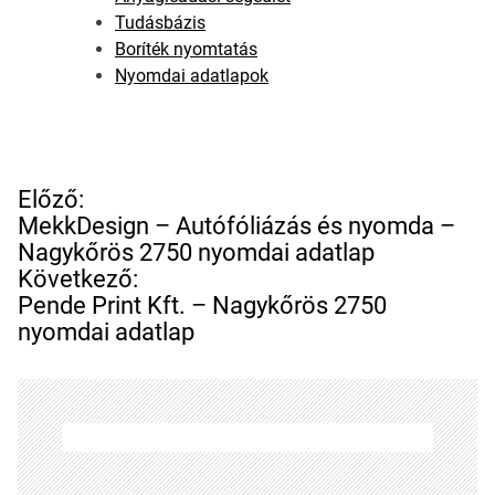
Tudásbázis
Boríték nyomtatás
Nyomdai adatlapok
B
Előző:
e
MekkDesign – Autófóliázás és nyomda –
j
Nagykőrös 2750 nyomdai adatlap
e
Következő:
g
Pende Print Kft. – Nagykőrös 2750
y
nyomdai adatlap
z
é
s
n
a
v