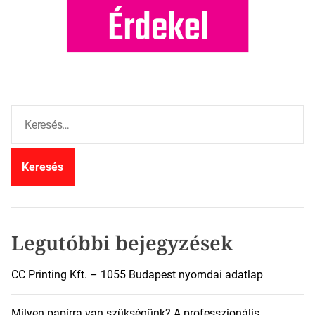
K
e
r
e
s
é
s
:
Legutóbbi bejegyzések
CC Printing Kft. – 1055 Budapest nyomdai adatlap
Milyen papírra van szükségünk? A professzionális