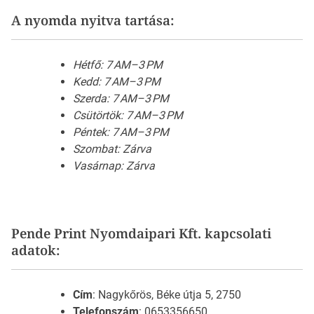
A nyomda nyitva tartása:
Hétfő: 7 AM–3 PM
Kedd: 7 AM–3 PM
Szerda: 7 AM–3 PM
Csütörtök: 7 AM–3 PM
Péntek: 7 AM–3 PM
Szombat: Zárva
Vasárnap: Zárva
Pende Print Nyomdaipari Kft. kapcsolati
adatok:
Cím
: Nagykőrös, Béke útja 5, 2750
Telefonszám
: 0653356650