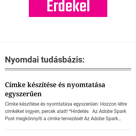
Nyomdai tudásbázis:
Címke készítése és nyomtatása
egyszerűen
Címke készítése és nyomtatása egyszerűen: Hozzon létre
címkéket ingyen, percek alatt! *Hirdetés Az Adobe Spark
Post megkönnyíti a címke tervezését Az Adobe Spark
Inspirációs galériája rengeteg professzionálisan
megtervezett sablont tartalmaz, amelyek segítségével