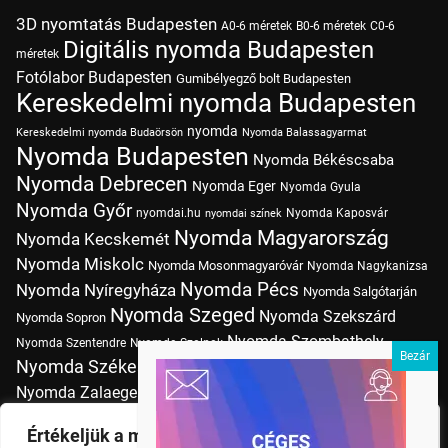
3D nyomtatás Budapesten
A0-6 méretek
B0-6 méretek
C0-6
Digitális nyomda Budapesten
méretek
Fotólabor Budapesten
Gumibélyegző bolt Budapesten
Kereskedelmi nyomda Budapesten
nyomda
Kereskedelmi nyomda Budaörsön
Nyomda Balassagyarmat
Nyomda Budapesten
Nyomda Békéscsaba
Nyomda Debrecen
Nyomda Eger
Nyomda Gyula
Nyomda Győr
nyomdai.hu
Nyomda Kaposvár
nyomdai színek
Nyomda Magyarország
Nyomda Kecskemét
Nyomda Miskolc
Nyomda Mosonmagyaróvár
Nyomda Nagykanizsa
Nyomda Pécs
Nyomda Nyíregyháza
Nyomda Salgótarján
Nyomda Szeged
Nyomda Szekszárd
Nyomda Sopron
Nyomda Szombathely
Nyomda Szentendre
Nyomda Szolnok
Nyomda Székesfehérvár
Nyomda Tatabánya
Nyomda Vác
Nyomda Zalaegerszeg
nyomtatás
Nyomda Érd
Nyomtatás Budapesten
Papírméretek
Értékeljük a magánéletét