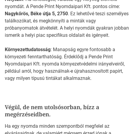
nyomdát. A Pende Print Nyomdaipari Kft. pontos címe:
Nagykőrös, Béke útja 5, 2750
. Ez lehetővé teszi személyes
találkozókat, és megkönnyíti a minták vagy
próbanyomatok átvételét. A helyi nyomdák gyakran jobban
ismerik a helyi piac specifikus oldalait és igényeit.
Környezettudatosság
: Manapság egyre fontosabb a
környezeti fenntarthatóság. Érdeklődj a Pende Print
Nyomdaipari Kft. nyomda környezetvédelmi irányelveiről,
például arról, hogy használnak-e újrahasznosított papírt,
vagy milyen típusú tintákat alkalmaznak.
Végül, de nem utolsósorban, bízz a
megérzéseidben.
Ha egy nyomda minden szempontból megfelel az
elvárásaidnak, de valamiért mégsem érzed jónak a