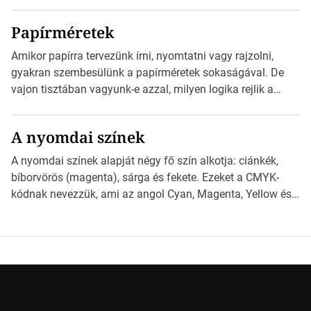
eljuttatnia Nyomdai kivitelezésre előkészítenie. Amit
kézhez kapott az egy InDesign file, sok kép file,
Papírméretek
Illustratorban készült vektorgrafika. *Hirdetés Minden
esetben konzultáljunk a nyomdával, mielőtt elkezdjük a
Amikor papírra tervezünk írni, nyomtatni vagy rajzolni,
nyomdai előkészítést!Nehogy az elkészült munka után
gyakran szembesülünk a papírméretek sokaságával. De
derüljön ki, hogy valamit másképp kellett volna csinálni! […]
vajon tisztában vagyunk-e azzal, milyen logika rejlik a
különböző méretű lapok mögött, és hogy miként
választhatjuk ki a legmegfelelőbbet projektjeinkhez?
A nyomdai színek
*Hirdetés Ebben a cikkben a papírméretek izgalmas
világába kalauzolunk el téged, hogy jobban megértsd,
A nyomdai színek alapját négy fő szín alkotja: ciánkék,
milyen szempontok alapján érdemes választanod a
bíborvörös (magenta), sárga és fekete. Ezeket a CMYK-
jövőben. Bevezetés a papírméretek világába A […]
kódnak nevezzük, ami az angol Cyan, Magenta, Yellow és
Key (fekete) szavak rövidítése. Ez a négy szín
keveredésével hozható létre szinte bármilyen más szín. De
vajon hogy is működik ez pontosan? *Hirdetés A nyomdai
színek részletei Amikor egy képet nyomtatnak, mindegyik
alapszínt külön-külön […]