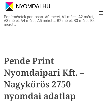
S
k
M
i
N
Papírméretek pontosan. A0 méret, A1 méret, A2 méret,
e
p
A3 méret, A4 méret, A5 méret … B2 méret, B3 méret, B4
y
n
méret…
t
o
u
o
m
c
d
o
a
n
i
t
a
Pende Print
e
d
n
a
Nyomdaipari Kft. –
t
t
l
Nagykőrös 2750
a
p
nyomdai adatlap
o
k