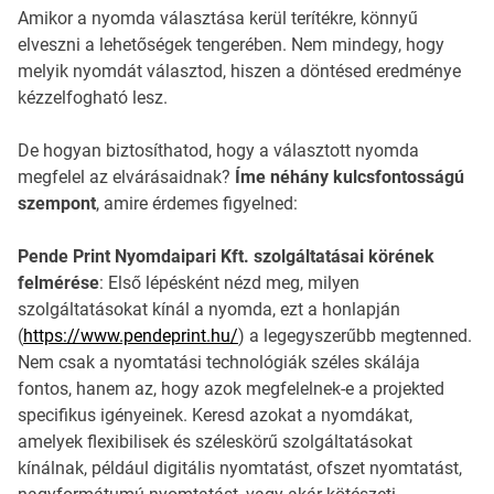
Amikor a nyomda választása kerül terítékre, könnyű
elveszni a lehetőségek tengerében. Nem mindegy, hogy
melyik nyomdát választod, hiszen a döntésed eredménye
kézzelfogható lesz.
De hogyan biztosíthatod, hogy a választott nyomda
megfelel az elvárásaidnak?
Íme néhány kulcsfontosságú
szempont
, amire érdemes figyelned:
Pende Print Nyomdaipari Kft. szolgáltatásai körének
felmérése
: Első lépésként nézd meg, milyen
szolgáltatásokat kínál a nyomda, ezt a honlapján
(
https://www.pendeprint.hu/
) a legegyszerűbb megtenned.
Nem csak a nyomtatási technológiák széles skálája
fontos, hanem az, hogy azok megfelelnek-e a projekted
specifikus igényeinek. Keresd azokat a nyomdákat,
amelyek flexibilisek és széleskörű szolgáltatásokat
kínálnak, például digitális nyomtatást, ofszet nyomtatást,