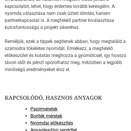
kapcsolatot, lehet, hogy érdemes tovább keresgélni. A
nyomda választása nem csak üzleti döntés, hanem
partnerkapcsolat is. A megfelelő partner kiválasztása
kulcsfontosságú a projekt sikeréhez.
Reméljük, ezek a tippek segítenek abban, hogy megtaláld a
számodra tökéletes nyomdát. Emlékezz, a megfelelő
előkészület és kutatás meghozza a gyümölcsét, így hosszú
távon időt és pénzt spórolhatsz meg, miközben a legjobb
minőségű eredményeket érsz el.
KAPCSOLÓDÓ, HASZNOS ANYAGOK
Papírméretek
Boríték méretek
Nyomdai előkészítés
Anyagleadási segédlet