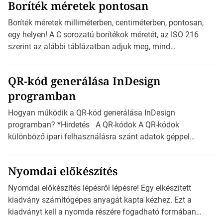
Boríték méretek pontosan
igazán foroghatnak a kreatív fogaskerekek, miközben
zajlik a saját címke készítése. Hogyan készítsünk címkét?
Boríték méretek milliméterben, centiméterben, pontosan,
Válasszon méretet és alakot: Válassza ki a kívánt címke
egy helyen! A C sorozatú borítékok méretét, az ISO 216
méretét. Akár néhány […]
szerint az alábbi táblázatban adjuk meg, mind
milliméterben, mind centiméterben. *Hirdetés C sorozatú
boríték méretek Az alábbi ábra az egyes borítékok méretét
QR-kód generálása InDesign
mutatja az A4-es papírlaphoz viszonyítva. Az amerikai és
programban
észak-amerikai boríték méretére az ISO 216 nem
vonatkozik. Boríték méretének táblázata C0-tól […]
Hogyan működik a QR-kód generálása InDesign
programban? *Hirdetés A QR-kódok A QR-kódok
különböző ipari felhasználásra szánt adatok géppel
olvasható nyomtatott megfelelői. Ez mára általánossá vált
a fogyasztóknak szánt hirdetésekben. A felhasználó
Nyomdai előkészítés
okostelefonjára telepíthet egy QR-kód-leolvasó
alkalmazást, ami leolvasni és dekódolni képes az URL-
Nyomdai előkészítés lépésről lépésre! Egy elkészített
információt és átirányítja a telefon böngészőjét a cég
kiadvány számítógépes anyagát kapta kézhez. Ezt a
weblapjára. A QR-kód beolvasása után a felhasználó
kiadványt kell a nyomda részére fogadható formában
szöveges üzenetet […]