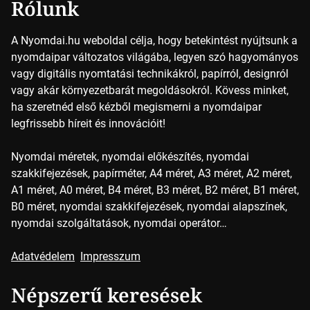
Rólunk
A Nyomdai.hu weboldal célja, hogy betekintést nyújtsunk a
nyomdaipar változatos világába, legyen szó hagyományos
vagy digitális nyomtatási technikákról, papírról, designról
vagy akár környezetbarát megoldásokról. Kövess minket,
ha szeretnéd első kézből megismerni a nyomdaipar
legfrissebb híreit és innovációit!
Nyomdai méretek, nyomdai előkészítés, nyomdai
szakkifejezések, papírméter, A4 méret, A3 méret, A2 méret,
A1 méret, A0 méret, B4 méret, B3 méret, B2 méret, B1 méret,
B0 méret, nyomdai szakkifejezések, nyomdai alapszínek,
nyomdai szolgáltatások, nyomdai operátor…
Adatvédelem
Impresszum
Népszerű keresések