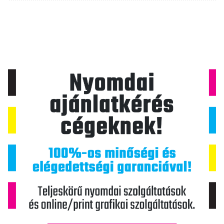
i
g
á
c
i
ó