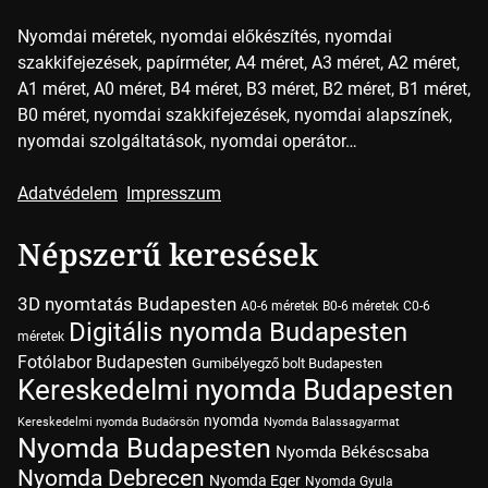
Nyomdai méretek, nyomdai előkészítés, nyomdai
szakkifejezések, papírméter, A4 méret, A3 méret, A2 méret,
A1 méret, A0 méret, B4 méret, B3 méret, B2 méret, B1 méret,
B0 méret, nyomdai szakkifejezések, nyomdai alapszínek,
nyomdai szolgáltatások, nyomdai operátor…
Adatvédelem
Impresszum
Népszerű keresések
3D nyomtatás Budapesten
A0-6 méretek
B0-6 méretek
C0-6
Digitális nyomda Budapesten
méretek
Fotólabor Budapesten
Gumibélyegző bolt Budapesten
Kereskedelmi nyomda Budapesten
nyomda
Kereskedelmi nyomda Budaörsön
Nyomda Balassagyarmat
Nyomda Budapesten
Nyomda Békéscsaba
Nyomda Debrecen
Nyomda Eger
Nyomda Gyula