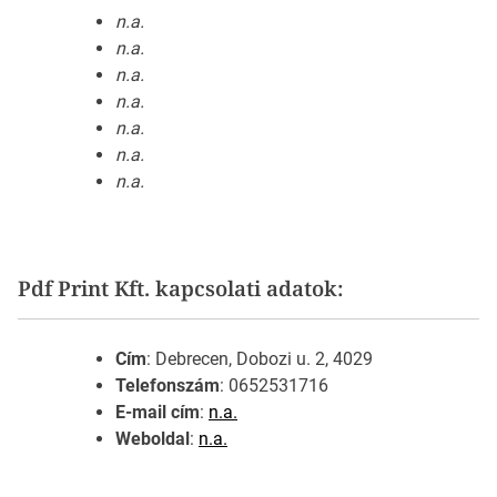
n.a.
n.a.
n.a.
n.a.
n.a.
n.a.
n.a.
Pdf Print Kft. kapcsolati adatok:
Cím
: Debrecen, Dobozi u. 2, 4029
Telefonszám
: 0652531716
E-mail cím
:
n.a.
Weboldal
:
n.a.