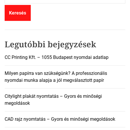
r
e
s
é
s
:
Legutóbbi bejegyzések
CC Printing Kft. – 1055 Budapest nyomdai adatlap
Milyen papírra van szükségünk? A professzionális
nyomdai munka alapja a jól megválasztott papír
Citylight plakát nyomtatás – Gyors és minőségi
megoldások
CAD rajz nyomtatás – Gyors és minőségi megoldások