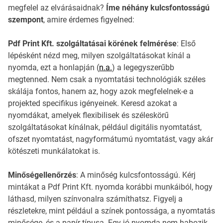
megfelel az elvárásaidnak?
Íme néhány kulcsfontosságú
szempont
, amire érdemes figyelned:
Pdf Print Kft. szolgáltatásai körének felmérése
: Első
lépésként nézd meg, milyen szolgáltatásokat kínál a
nyomda, ezt a honlapján (
n.a.
) a legegyszerűbb
megtenned. Nem csak a nyomtatási technológiák széles
skálája fontos, hanem az, hogy azok megfelelnek-e a
projekted specifikus igényeinek. Keresd azokat a
nyomdákat, amelyek flexibilisek és széleskörű
szolgáltatásokat kínálnak, például digitális nyomtatást,
ofszet nyomtatást, nagyformátumú nyomtatást, vagy akár
kötészeti munkálatokat is.
Minőségellenőrzés
: A minőség kulcsfontosságú. Kérj
mintákat a Pdf Print Kft. nyomda korábbi munkáiból, hogy
láthasd, milyen színvonalra számíthatsz. Figyelj a
részletekre, mint például a színek pontossága, a nyomtatás
minősége, és a papír típusa. Egy jó nyomda nem habozik