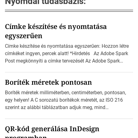
Nyomdai tudásbázis:
Címke készítése és nyomtatása
egyszerűen
Címke készítése és nyomtatása egyszerűen: Hozzon létre
címkéket ingyen, percek alatt! *Hirdetés Az Adobe Spark
Post megkönnyíti a címke tervezését Az Adobe Spark
Inspirációs galériája rengeteg professzionálisan
megtervezett sablont tartalmaz, amelyek segítségével
Boríték méretek pontosan
igazán foroghatnak a kreatív fogaskerekek, miközben
zajlik a saját címke készítése. Hogyan készítsünk címkét?
Boríték méretek milliméterben, centiméterben, pontosan,
Válasszon méretet és alakot: Válassza ki a kívánt címke
egy helyen! A C sorozatú borítékok méretét, az ISO 216
méretét. Akár néhány […]
szerint az alábbi táblázatban adjuk meg, mind
milliméterben, mind centiméterben. *Hirdetés C sorozatú
boríték méretek Az alábbi ábra az egyes borítékok méretét
QR-kód generálása InDesign
mutatja az A4-es papírlaphoz viszonyítva. Az amerikai és
programban
észak-amerikai boríték méretére az ISO 216 nem