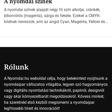
A nyomdai színek
*Hirdetés Ebben a cikkben a papírméretek izgalmas
világába kalauzolunk el téged, hogy jobban megértsd,
A nyomdai színek alapját négy fő szín alkotja: ciánkék,
milyen szempontok alapján érdemes választanod a
bíborvörös (magenta), sárga és fekete. Ezeket a CMYK-
jövőben. Bevezetés a papírméretek világába A […]
kódnak nevezzük, ami az angol Cyan, Magenta, Yellow és
Key (fekete) szavak rövidítése. Ez a négy szín
keveredésével hozható létre szinte bármilyen más szín. De
vajon hogy is működik ez pontosan? *Hirdetés A nyomdai
színek részletei Amikor egy képet nyomtatnak, mindegyik
alapszínt külön-külön […]
Rólunk
A Nyomdai.hu weboldal célja, hogy betekintést nyújtsunk a
nyomdaipar változatos világába, legyen szó hagyományos
vagy digitális nyomtatási technikákról, papírról, designról
vagy akár környezetbarát megoldásokról. Kövess minket,
ha szeretnéd első kézből megismerni a nyomdaipar
legfrissebb híreit és innovációit!