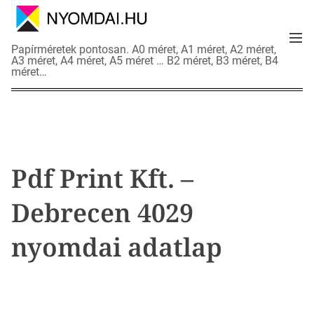
S
k
M
i
N
Papírméretek pontosan. A0 méret, A1 méret, A2 méret,
e
p
A3 méret, A4 méret, A5 méret … B2 méret, B3 méret, B4
y
n
méret…
t
o
u
o
m
c
d
o
a
n
i
t
a
Pdf Print Kft. –
e
d
n
a
Debrecen 4029
t
t
l
nyomdai adatlap
a
p
o
k