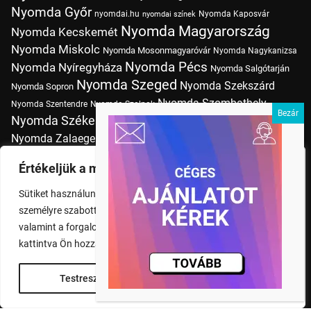
Nyomda Győr
nyomdai.hu
Nyomda Kaposvár
nyomdai színek
Nyomda Magyarország
Nyomda Kecskemét
Nyomda Miskolc
Nyomda Mosonmagyaróvár
Nyomda Nagykanizsa
Nyomda Pécs
Nyomda Nyíregyháza
Nyomda Salgótarján
Nyomda Szeged
Nyomda Szekszárd
Nyomda Sopron
Nyomda Szombathely
Nyomda Szentendre
Nyomda Szolnok
Nyomda Székesfehérvár
Nyomda Tatabánya
Nyomda Vác
Nyomda Zalaegerszeg
nyomtatás
Nyomda Érd
Nyomtatás Budapesten
Papírméretek
Értékeljük a magánéletét
Szitanyomda Budapesten
Pólónyomtatás Budapesten
Sütiket használunk a böngészési élmény fokozására,
Tudásbázis
személyre szabott hirdetések vagy tartalmak megjelenítésére,
valamint a forgalom elemzésére. A "Mindent elfogad" gombra
kattintva Ön hozzájárul a cookie-k használatához.
Testreszabás
Rendben