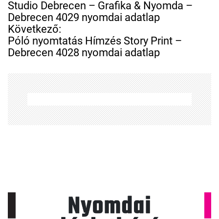
e
Studio Debrecen – Grafika & Nyomda –
j
Debrecen 4029 nyomdai adatlap
e
Következő:
g
Póló nyomtatás Hímzés Story Print –
y
Debrecen 4028 nyomdai adatlap
z
é
s
n
a
v
i
g
á
c
i
ó