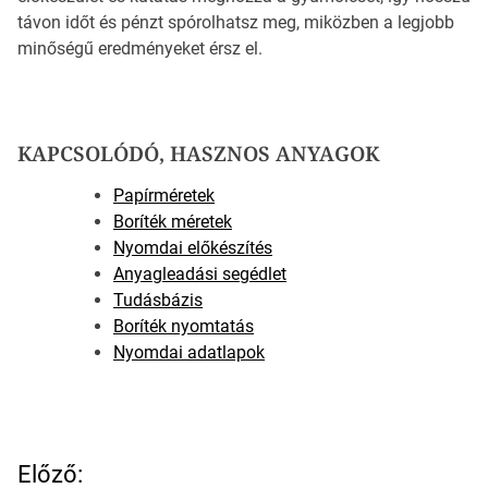
távon időt és pénzt spórolhatsz meg, miközben a legjobb
minőségű eredményeket érsz el.
KAPCSOLÓDÓ, HASZNOS ANYAGOK
Papírméretek
Boríték méretek
Nyomdai előkészítés
Anyagleadási segédlet
Tudásbázis
Boríték nyomtatás
Nyomdai adatlapok
B
Előző: