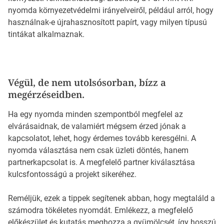
nyomda környezetvédelmi irányelveiről, például arról, hogy
használnak-e újrahasznosított papírt, vagy milyen típusú
tintákat alkalmaznak.
Végül, de nem utolsósorban, bízz a
megérzéseidben.
Ha egy nyomda minden szempontból megfelel az
elvárásaidnak, de valamiért mégsem érzed jónak a
kapcsolatot, lehet, hogy érdemes tovább keresgélni. A
nyomda választása nem csak üzleti döntés, hanem
partnerkapcsolat is. A megfelelő partner kiválasztása
kulcsfontosságú a projekt sikeréhez.
Reméljük, ezek a tippek segítenek abban, hogy megtaláld a
számodra tökéletes nyomdát. Emlékezz, a megfelelő
előkészület és kutatás meghozza a gyümölcsét, így hosszú