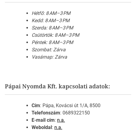
Hétfő: 8 AM–3 PM
Kedd: 8 AM–3 PM
Szerda: 8 AM–3 PM
Csütörtök: 8 AM–3 PM
Péntek: 8 AM–3 PM
Szombat: Zárva
Vasárnap: Zárva
Pápai Nyomda Kft. kapcsolati adatok:
Cím
: Pápa, Kovácsi út 1/A, 8500
Telefonszám
: 0689322150
E-mail cím
:
n.a.
Weboldal
:
n.a.