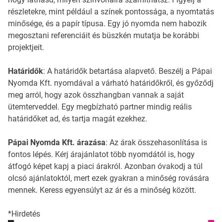
részletekre, mint például a színek pontossága, a nyomtatás
minősége, és a papír típusa. Egy jó nyomda nem habozik
megosztani referenciáit és büszkén mutatja be korábbi
projektjeit.
Határidők
: A határidők betartása alapvető. Beszélj a Pápai
Nyomda Kft. nyomdával a várható határidőkről, és győződj
meg arról, hogy azok összhangban vannak a saját
ütemterveddel. Egy megbízható partner mindig reális
határidőket ad, és tartja magát ezekhez.
Pápai Nyomda Kft. árazása
: Az árak összehasonlítása is
fontos lépés. Kérj árajánlatot több nyomdától is, hogy
átfogó képet kapj a piaci árakról. Azonban óvakodj a túl
olcsó ajánlatoktól, mert ezek gyakran a minőség rovására
mennek. Keress egyensúlyt az ár és a minőség között.
*Hirdetés