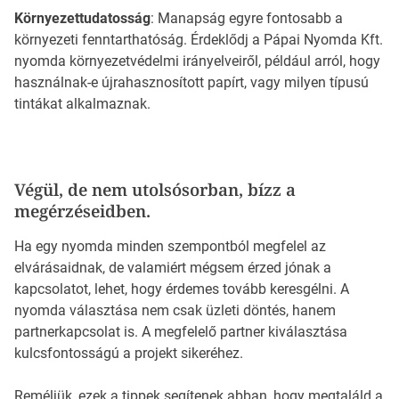
Környezettudatosság
: Manapság egyre fontosabb a
környezeti fenntarthatóság. Érdeklődj a Pápai Nyomda Kft.
nyomda környezetvédelmi irányelveiről, például arról, hogy
használnak-e újrahasznosított papírt, vagy milyen típusú
tintákat alkalmaznak.
Végül, de nem utolsósorban, bízz a
megérzéseidben.
Ha egy nyomda minden szempontból megfelel az
elvárásaidnak, de valamiért mégsem érzed jónak a
kapcsolatot, lehet, hogy érdemes tovább keresgélni. A
nyomda választása nem csak üzleti döntés, hanem
partnerkapcsolat is. A megfelelő partner kiválasztása
kulcsfontosságú a projekt sikeréhez.
Reméljük, ezek a tippek segítenek abban, hogy megtaláld a