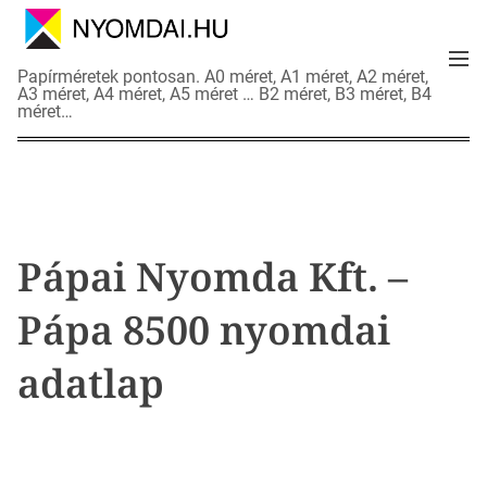
S
k
M
i
N
Papírméretek pontosan. A0 méret, A1 méret, A2 méret,
e
p
A3 méret, A4 méret, A5 méret … B2 méret, B3 méret, B4
y
n
méret…
t
o
u
o
m
c
d
o
a
n
i
t
a
Pápai Nyomda Kft. –
e
d
n
a
Pápa 8500 nyomdai
t
t
l
adatlap
a
p
o
k