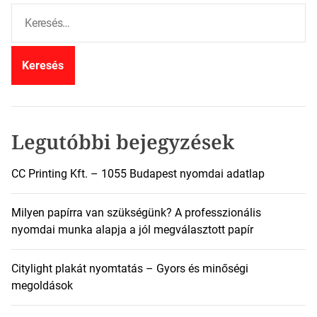
K
e
r
e
s
é
s
:
Legutóbbi bejegyzések
CC Printing Kft. – 1055 Budapest nyomdai adatlap
Milyen papírra van szükségünk? A professzionális
nyomdai munka alapja a jól megválasztott papír
Citylight plakát nyomtatás – Gyors és minőségi
megoldások