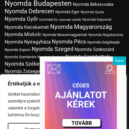
Nyomda Budapesten
Nyomda Békéscsaba
Nyomda Debrecen
Nyomda Eger
Nyomda Gyula
Nyomda Győr
nyomdai.hu
Nyomda Kaposvár
nyomdai színek
Nyomda Magyarország
Nyomda Kecskemét
Nyomda Miskolc
Nyomda Mosonmagyaróvár
Nyomda Nagykanizsa
Nyomda Pécs
Nyomda Nyíregyháza
Nyomda Salgótarján
Nyomda Szeged
Nyomda Szekszárd
Nyomda Sopron
Nyomda Szombathely
Nyomda Szentendre
Nyomda Szolnok
Nyomda Székesfehérvár
Nyomda Tatabánya
Nyomda Vác
Nyomda Zalaegerszeg
nyomtatás
Nyomda Érd
Nyomtatás Budapesten
Papírméretek
Értékeljük a magánéletét
Szitanyomda Budapesten
Pólónyomtatás Budapesten
Sütiket használunk a böngészési élmény fokozására,
Tudásbázis
személyre szabott hirdetések vagy tartalmak megjelenítésére,
valamint a forgalom elemzésére. A "Mindent elfogad" gombra
kattintva Ön hozzájárul a cookie-k használatához.