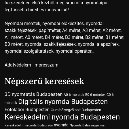
ha szeretnéd első kézből megismerni a nyomdaipar
legfrissebb híreit és innovációit!
Nyomdai méretek, nyomdai előkészítés, nyomdai
szakkifejezések, papírméter, A4 méret, A3 méret, A2 méret,
A1 méret, A0 méret, B4 méret, B3 méret, B2 méret, B1 méret,
B0 méret, nyomdai szakkifejezések, nyomdai alapszínek,
nyomdai szolgáltatások, nyomdai operátor…
Adatvédelem
Impresszum
Népszerű keresések
3D nyomtatás Budapesten
A0-6 méretek
B0-6 méretek
C0-6
Digitális nyomda Budapesten
méretek
Fotólabor Budapesten
Gumibélyegző bolt Budapesten
Kereskedelmi nyomda Budapesten
nyomda
Kereskedelmi nyomda Budaörsön
Nyomda Balassagyarmat