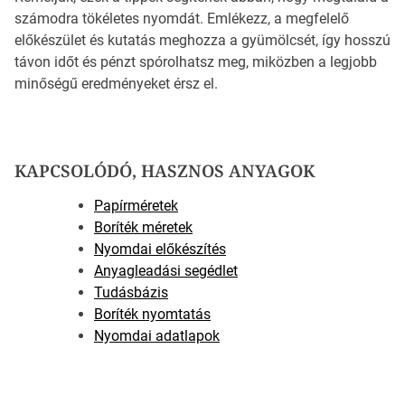
számodra tökéletes nyomdát. Emlékezz, a megfelelő
előkészület és kutatás meghozza a gyümölcsét, így hosszú
távon időt és pénzt spórolhatsz meg, miközben a legjobb
minőségű eredményeket érsz el.
KAPCSOLÓDÓ, HASZNOS ANYAGOK
Papírméretek
Boríték méretek
Nyomdai előkészítés
Anyagleadási segédlet
Tudásbázis
Boríték nyomtatás
Nyomdai adatlapok