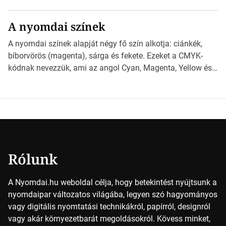
különböző méretű lapok mögött, és hogy miként
választhatjuk ki a legmegfelelőbbet projektjeinkhez?
A nyomdai színek
*Hirdetés Ebben a cikkben a papírméretek izgalmas
világába kalauzolunk el téged, hogy jobban megértsd,
A nyomdai színek alapját négy fő szín alkotja: ciánkék,
milyen szempontok alapján érdemes választanod a
bíborvörös (magenta), sárga és fekete. Ezeket a CMYK-
jövőben. Bevezetés a papírméretek világába A […]
kódnak nevezzük, ami az angol Cyan, Magenta, Yellow és
Key (fekete) szavak rövidítése. Ez a négy szín
keveredésével hozható létre szinte bármilyen más szín. De
vajon hogy is működik ez pontosan? *Hirdetés A nyomdai
színek részletei Amikor egy képet nyomtatnak, mindegyik
alapszínt külön-külön […]
Rólunk
A Nyomdai.hu weboldal célja, hogy betekintést nyújtsunk a
nyomdaipar változatos világába, legyen szó hagyományos
vagy digitális nyomtatási technikákról, papírról, designról
vagy akár környezetbarát megoldásokról. Kövess minket,