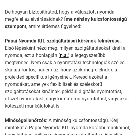
De hogyan biztosíthatod, hogy a választott nyomda
megfelel az elvárásaidnak?
Íme néhány kulcsfontosságú
szempont
, amire érdemes figyelned:
Pápai Nyomda Kft. szolgáltatásai körének felmérése
:
Első lépésként nézd meg, milyen szolgáltatásokat kínál a
nyomda, ezt a honlapján (
n.a.
) a legegyszerűbb
megtenned. Nem csak a nyomtatási technológiák széles
skálája fontos, hanem az, hogy azok megfelelnek-e a
projekted specifikus igényeinek. Keresd azokat a
nyomdákat, amelyek flexibilisek és széleskörű
szolgáltatásokat kínálnak, például digitális nyomtatást,
ofszet nyomtatást, nagyformátumú nyomtatást, vagy akár
kötészeti munkálatokat is.
Minőségellenőrzés
: A minőség kulcsfontosságú. Kérj
mintákat a Pápai Nyomda Kft. nyomda korábbi munkáiból,
hogy láthasd, milyen színvonalra számíthatsz. Figyelj a