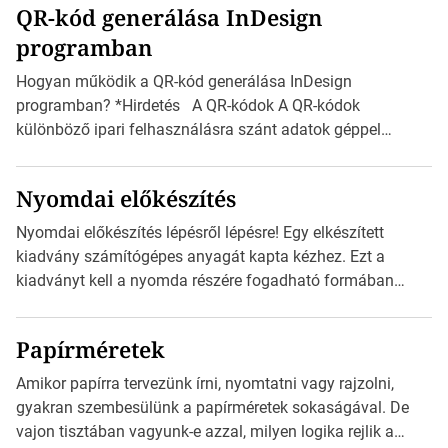
QR-kód generálása InDesign
mutatja az A4-es papírlaphoz viszonyítva. Az amerikai és
programban
észak-amerikai boríték méretére az ISO 216 nem
vonatkozik. Boríték méretének táblázata C0-tól […]
Hogyan működik a QR-kód generálása InDesign
programban? *Hirdetés A QR-kódok A QR-kódok
különböző ipari felhasználásra szánt adatok géppel
olvasható nyomtatott megfelelői. Ez mára általánossá vált
a fogyasztóknak szánt hirdetésekben. A felhasználó
Nyomdai előkészítés
okostelefonjára telepíthet egy QR-kód-leolvasó
alkalmazást, ami leolvasni és dekódolni képes az URL-
Nyomdai előkészítés lépésről lépésre! Egy elkészített
információt és átirányítja a telefon böngészőjét a cég
kiadvány számítógépes anyagát kapta kézhez. Ezt a
weblapjára. A QR-kód beolvasása után a felhasználó
kiadványt kell a nyomda részére fogadható formában
szöveges üzenetet […]
eljuttatnia Nyomdai kivitelezésre előkészítenie. Amit
kézhez kapott az egy InDesign file, sok kép file,
Papírméretek
Illustratorban készült vektorgrafika. *Hirdetés Minden
esetben konzultáljunk a nyomdával, mielőtt elkezdjük a
Amikor papírra tervezünk írni, nyomtatni vagy rajzolni,
nyomdai előkészítést!Nehogy az elkészült munka után
gyakran szembesülünk a papírméretek sokaságával. De
derüljön ki, hogy valamit másképp kellett volna csinálni! […]
vajon tisztában vagyunk-e azzal, milyen logika rejlik a