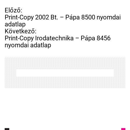
B
Előző:
e
Print-Copy 2002 Bt. – Pápa 8500 nyomdai
j
adatlap
e
Következő:
g
Print-Copy Irodatechnika – Pápa 8456
y
nyomdai adatlap
z
é
s
n
a
v
i
g
á
c
i
ó