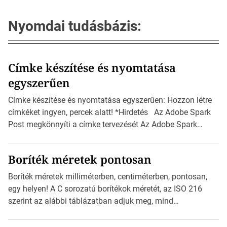
Nyomdai tudásbázis:
Címke készítése és nyomtatása
egyszerűen
Címke készítése és nyomtatása egyszerűen: Hozzon létre
címkéket ingyen, percek alatt! *Hirdetés Az Adobe Spark
Post megkönnyíti a címke tervezését Az Adobe Spark
Inspirációs galériája rengeteg professzionálisan
megtervezett sablont tartalmaz, amelyek segítségével
Boríték méretek pontosan
igazán foroghatnak a kreatív fogaskerekek, miközben
zajlik a saját címke készítése. Hogyan készítsünk címkét?
Boríték méretek milliméterben, centiméterben, pontosan,
Válasszon méretet és alakot: Válassza ki a kívánt címke
egy helyen! A C sorozatú borítékok méretét, az ISO 216
méretét. Akár néhány […]
szerint az alábbi táblázatban adjuk meg, mind
milliméterben, mind centiméterben. *Hirdetés C sorozatú
boríték méretek Az alábbi ábra az egyes borítékok méretét