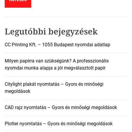
s
é
s
:
Legutóbbi bejegyzések
CC Printing Kft. – 1055 Budapest nyomdai adatlap
Milyen papírra van szükségünk? A professzionális
nyomdai munka alapja a jól megválasztott papír
Citylight plakát nyomtatás – Gyors és minőségi
megoldások
CAD rajz nyomtatás – Gyors és minőségi megoldások
Plotter nyomtatás – Gyors és minőségi megoldások