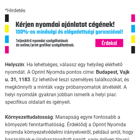
*Hirdetés
Helyszín
: Ha lehetséges, válassz egy helyileg elérhető
nyomdát. A Oprint Nyomda pontos címe:
Budapest, Vajk
u. 31, 1183
. Ez lehetővé teszi személyes találkozókat, és
megkönnyíti a minták vagy próbanyomatok átvételét. A
helyi nyomdák gyakran jobban ismerik a helyi piac
specifikus oldalait és igényeit.
Környezettudatosság
: Manapság egyre fontosabb a
környezeti fenntarthatóság. Érdeklődj a Oprint Nyomda
nyomda környezetvédelmi irányelveiről, például arról, hogy
használnak-e újrahasznosított papírt, vagy milyen típusú