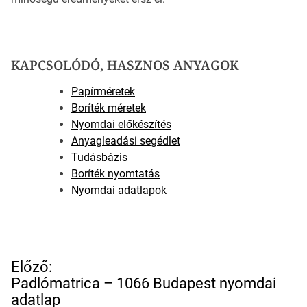
KAPCSOLÓDÓ, HASZNOS ANYAGOK
Papírméretek
Boríték méretek
Nyomdai előkészítés
Anyagleadási segédlet
Tudásbázis
Boríték nyomtatás
Nyomdai adatlapok
B
Előző:
e
Padlómatrica – 1066 Budapest nyomdai
j
adatlap