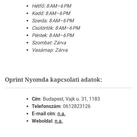
Hétfő: 8 AM–6 PM
Kedd: 8 AM–6 PM
Szerda: 8 AM–6 PM
Csütörtök: 8 AM–6 PM
Péntek: 8 AM–6 PM
Szombat: Zárva
Vasárnap: Zárva
Oprint Nyomda kapcsolati adatok:
Cím
: Budapest, Vajk u. 31, 1183
Telefonszám
: 0612823126
E-mail cím
:
n.a.
Weboldal
:
n.a.