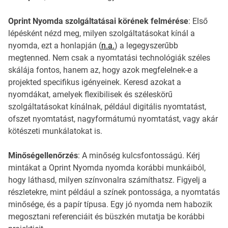
Oprint Nyomda szolgáltatásai körének felmérése
: Első
lépésként nézd meg, milyen szolgáltatásokat kínál a
nyomda, ezt a honlapján (
n.a.
) a legegyszerűbb
megtenned. Nem csak a nyomtatási technológiák széles
skálája fontos, hanem az, hogy azok megfelelnek-e a
projekted specifikus igényeinek. Keresd azokat a
nyomdákat, amelyek flexibilisek és széleskörű
szolgáltatásokat kínálnak, például digitális nyomtatást,
ofszet nyomtatást, nagyformátumú nyomtatást, vagy akár
kötészeti munkálatokat is.
Minőségellenőrzés
: A minőség kulcsfontosságú. Kérj
mintákat a Oprint Nyomda nyomda korábbi munkáiból,
hogy láthasd, milyen színvonalra számíthatsz. Figyelj a
részletekre, mint például a színek pontossága, a nyomtatás
minősége, és a papír típusa. Egy jó nyomda nem habozik
megosztani referenciáit és büszkén mutatja be korábbi