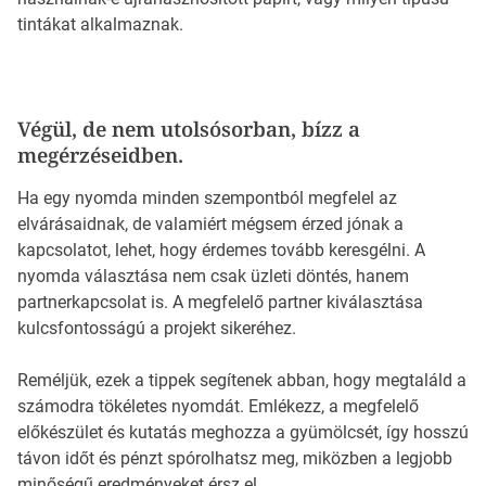
tintákat alkalmaznak.
Végül, de nem utolsósorban, bízz a
megérzéseidben.
Ha egy nyomda minden szempontból megfelel az
elvárásaidnak, de valamiért mégsem érzed jónak a
kapcsolatot, lehet, hogy érdemes tovább keresgélni. A
nyomda választása nem csak üzleti döntés, hanem
partnerkapcsolat is. A megfelelő partner kiválasztása
kulcsfontosságú a projekt sikeréhez.
Reméljük, ezek a tippek segítenek abban, hogy megtaláld a
számodra tökéletes nyomdát. Emlékezz, a megfelelő
előkészület és kutatás meghozza a gyümölcsét, így hosszú
távon időt és pénzt spórolhatsz meg, miközben a legjobb
minőségű eredményeket érsz el.