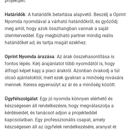
projektjeit.
Határidők
: A határidők betartása alapvető. Beszélj a Oprint
Nyomda nyomdával a várható határidőkről, és győződj
meg arról, hogy azok összhangban vannak a saját
ütemterveddel. Egy megbízható partner mindig reális
határidőket ad, és tartja magát ezekhez.
Oprint Nyomda árazása
: Az árak összehasonlítása is
fontos lépés. Kérj árajánlatot több nyomdától is, hogy
átfogó képet kapj a piaci árakról. Azonban óvakodj a túl
olcsó ajánlatoktól, mert ezek gyakran a minőség rovására
mennek. Keress egyensúlyt az ár és a minőség között.
Ügyfélszolgálat
: Egy jó nyomda könnyen elérhető és
készségesen áll rendelkezésre, hogy megválaszolja a
kérdéseidet, és tanácsot adjon a projekteddel
kapcsolatban. Egy professzionális csapat, amely
készségesen áll az ügyfelek rendelkezésére, aranyat ér.