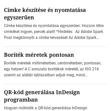
Címke készítése és nyomtatása
egyszerűen
Címke készítése és nyomtatása egyszerűen: Hozzon létre
címkéket ingyen, percek alatt! *Hirdetés Az Adobe Spark
Post megkönnyíti a címke tervezését Az Adobe Spark
Inspirációs galériája rengeteg professzionálisan
megtervezett sablont tartalmaz, amelyek segítségével
Boríték méretek pontosan
igazán foroghatnak a kreatív fogaskerekek, miközben
zajlik a saját címke készítése. Hogyan készítsünk címkét?
Boríték méretek milliméterben, centiméterben, pontosan,
Válasszon méretet és alakot: Válassza ki a kívánt címke
egy helyen! A C sorozatú borítékok méretét, az ISO 216
méretét. Akár néhány […]
szerint az alábbi táblázatban adjuk meg, mind
milliméterben, mind centiméterben. *Hirdetés C sorozatú
boríték méretek Az alábbi ábra az egyes borítékok méretét
QR-kód generálása InDesign
mutatja az A4-es papírlaphoz viszonyítva. Az amerikai és
programban
észak-amerikai boríték méretére az ISO 216 nem
vonatkozik. Boríték méretének táblázata C0-tól […]
Hogyan működik a QR-kód generálása InDesign