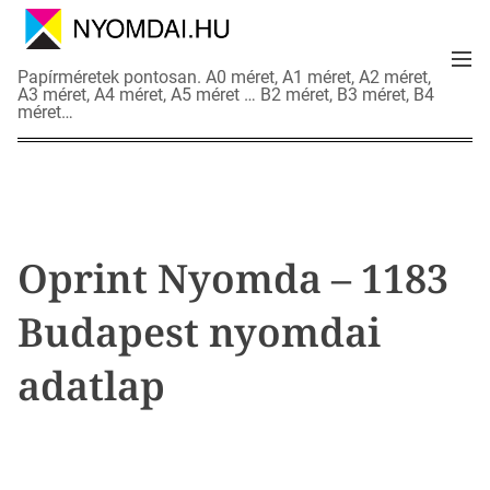
S
k
M
i
N
Papírméretek pontosan. A0 méret, A1 méret, A2 méret,
e
p
A3 méret, A4 méret, A5 méret … B2 méret, B3 méret, B4
y
n
méret…
t
o
u
o
m
c
d
o
a
n
i
t
a
Oprint Nyomda – 1183
e
d
n
a
Budapest nyomdai
t
t
l
adatlap
a
p
o
k