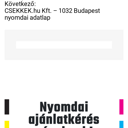
e
Következő:
g
CSEKKEK.hu Kft. – 1032 Budapest
y
nyomdai adatlap
z
é
s
n
a
v
i
g
á
c
i
ó