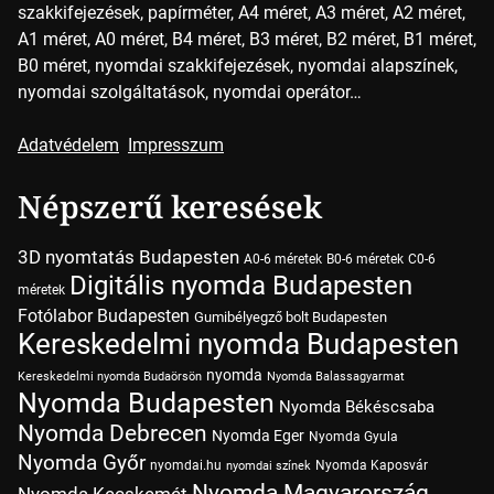
szakkifejezések, papírméter, A4 méret, A3 méret, A2 méret,
A1 méret, A0 méret, B4 méret, B3 méret, B2 méret, B1 méret,
B0 méret, nyomdai szakkifejezések, nyomdai alapszínek,
nyomdai szolgáltatások, nyomdai operátor…
Adatvédelem
Impresszum
Népszerű keresések
3D nyomtatás Budapesten
A0-6 méretek
B0-6 méretek
C0-6
Digitális nyomda Budapesten
méretek
Fotólabor Budapesten
Gumibélyegző bolt Budapesten
Kereskedelmi nyomda Budapesten
nyomda
Kereskedelmi nyomda Budaörsön
Nyomda Balassagyarmat
Nyomda Budapesten
Nyomda Békéscsaba
Nyomda Debrecen
Nyomda Eger
Nyomda Gyula
Nyomda Győr
nyomdai.hu
Nyomda Kaposvár
nyomdai színek
Nyomda Magyarország