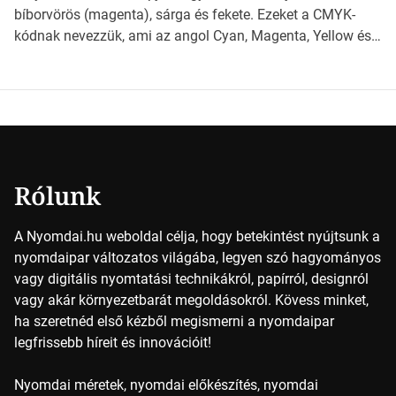
milyen szempontok alapján érdemes választanod a
bíborvörös (magenta), sárga és fekete. Ezeket a CMYK-
jövőben. Bevezetés a papírméretek világába A […]
kódnak nevezzük, ami az angol Cyan, Magenta, Yellow és
Key (fekete) szavak rövidítése. Ez a négy szín
keveredésével hozható létre szinte bármilyen más szín. De
vajon hogy is működik ez pontosan? *Hirdetés A nyomdai
színek részletei Amikor egy képet nyomtatnak, mindegyik
alapszínt külön-külön […]
Rólunk
A Nyomdai.hu weboldal célja, hogy betekintést nyújtsunk a
nyomdaipar változatos világába, legyen szó hagyományos
vagy digitális nyomtatási technikákról, papírról, designról
vagy akár környezetbarát megoldásokról. Kövess minket,
ha szeretnéd első kézből megismerni a nyomdaipar
legfrissebb híreit és innovációit!
Nyomdai méretek, nyomdai előkészítés, nyomdai