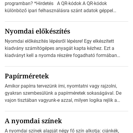
programban? *Hirdetés A QR-kódok A QR-kódok
különböző ipari felhasználásra szánt adatok géppel
olvasható nyomtatott megfelelői. Ez mára általánossá vált
a fogyasztóknak szánt hirdetésekben. A felhasználó
Nyomdai előkészítés
okostelefonjára telepíthet egy QR-kód-leolvasó
alkalmazást, ami leolvasni és dekódolni képes az URL-
Nyomdai előkészítés lépésről lépésre! Egy elkészített
információt és átirányítja a telefon böngészőjét a cég
kiadvány számítógépes anyagát kapta kézhez. Ezt a
weblapjára. A QR-kód beolvasása után a felhasználó
kiadványt kell a nyomda részére fogadható formában
szöveges üzenetet […]
eljuttatnia Nyomdai kivitelezésre előkészítenie. Amit
kézhez kapott az egy InDesign file, sok kép file,
Papírméretek
Illustratorban készült vektorgrafika. *Hirdetés Minden
esetben konzultáljunk a nyomdával, mielőtt elkezdjük a
Amikor papírra tervezünk írni, nyomtatni vagy rajzolni,
nyomdai előkészítést!Nehogy az elkészült munka után
gyakran szembesülünk a papírméretek sokaságával. De
derüljön ki, hogy valamit másképp kellett volna csinálni! […]
vajon tisztában vagyunk-e azzal, milyen logika rejlik a
különböző méretű lapok mögött, és hogy miként
választhatjuk ki a legmegfelelőbbet projektjeinkhez?
A nyomdai színek
*Hirdetés Ebben a cikkben a papírméretek izgalmas
világába kalauzolunk el téged, hogy jobban megértsd,
A nyomdai színek alapját négy fő szín alkotja: ciánkék,