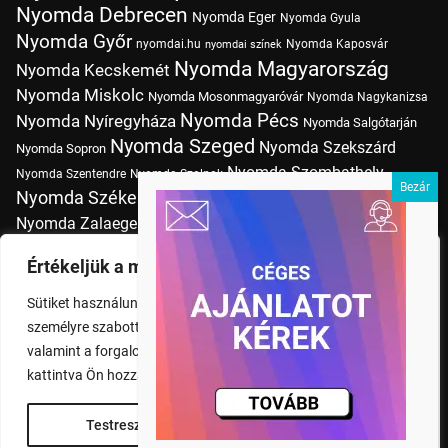
Nyomda Debrecen
Nyomda Eger
Nyomda Gyula
Nyomda Győr
nyomdai.hu
Nyomda Kaposvár
nyomdai színek
Nyomda Magyarország
Nyomda Kecskemét
Nyomda Miskolc
Nyomda Mosonmagyaróvár
Nyomda Nagykanizsa
Nyomda Pécs
Nyomda Nyíregyháza
Nyomda Salgótarján
Nyomda Szeged
Nyomda Szekszárd
Nyomda Sopron
Nyomda Szombathely
Nyomda Szentendre
Nyomda Szolnok
Nyomda Székesfehérvár
Nyomda Tatabánya
Nyomda Vác
Nyomda Zalaegerszeg
nyomtatás
Nyomda Érd
Nyomtatás Budapesten
Papírméretek
Értékeljük a magánéletét
Szitanyomda Budapesten
Pólónyomtatás Budapesten
Sütiket használunk a böngészési élmény fokozására,
Tudásbázis
személyre szabott hirdetések vagy tartalmak megjelenítésére,
valamint a forgalom elemzésére. A "Mindent elfogad" gombra
kattintva Ön hozzájárul a cookie-k használatához.
Testreszabás
Rendben