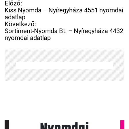
B
Előző:
e
Kiss Nyomda – Nyíregyháza 4551 nyomdai
j
adatlap
e
Következő:
g
Sortiment-Nyomda Bt. – Nyíregyháza 4432
y
nyomdai adatlap
z
é
s
n
a
v
i
g
á
c
i
ó