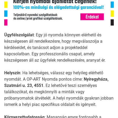
Ügyfélszolgálat
: Egy jó nyomda könnyen elérhető és
készségesen áll rendelkezésre, hogy megválaszolja a
kérdéseidet, és tanácsot adjon a projekteddel
kapcsolatban. Egy professzionális csapat, amely
készségesen áll az ügyfelek rendelkezésére, aranyat ér.
Helyszín
: Ha lehetséges, válassz egy helyileg elérhető
nyomdát. A OP-ART Nyomda pontos címe:
Nyíregyháza,
Szatmári u. 23, 4551
. Ez lehetővé teszi személyes
találkozókat, és megkönnyíti a minták vagy
próbanyomatok átvételét. A helyi nyomdák gyakran jobban
ismerik a helyi piac specifikus oldalait és igényeit.
Környezettudatosság
: Manapság egyre fontosabb a