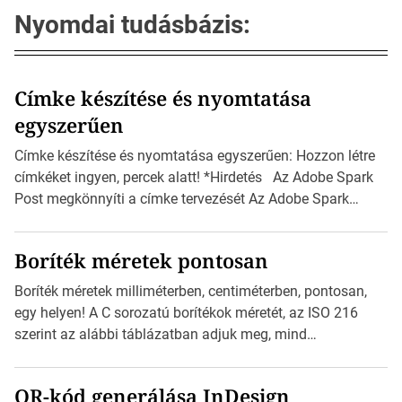
Nyomdai tudásbázis:
Címke készítése és nyomtatása
egyszerűen
Címke készítése és nyomtatása egyszerűen: Hozzon létre
címkéket ingyen, percek alatt! *Hirdetés Az Adobe Spark
Post megkönnyíti a címke tervezését Az Adobe Spark
Inspirációs galériája rengeteg professzionálisan
megtervezett sablont tartalmaz, amelyek segítségével
Boríték méretek pontosan
igazán foroghatnak a kreatív fogaskerekek, miközben
zajlik a saját címke készítése. Hogyan készítsünk címkét?
Boríték méretek milliméterben, centiméterben, pontosan,
Válasszon méretet és alakot: Válassza ki a kívánt címke
egy helyen! A C sorozatú borítékok méretét, az ISO 216
méretét. Akár néhány […]
szerint az alábbi táblázatban adjuk meg, mind
milliméterben, mind centiméterben. *Hirdetés C sorozatú
boríték méretek Az alábbi ábra az egyes borítékok méretét
QR-kód generálása InDesign
mutatja az A4-es papírlaphoz viszonyítva. Az amerikai és