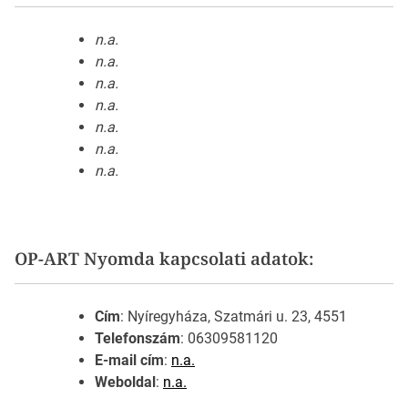
n.a.
n.a.
n.a.
n.a.
n.a.
n.a.
n.a.
OP-ART Nyomda kapcsolati adatok:
Cím
: Nyíregyháza, Szatmári u. 23, 4551
Telefonszám
: 06309581120
E-mail cím
:
n.a.
Weboldal
:
n.a.