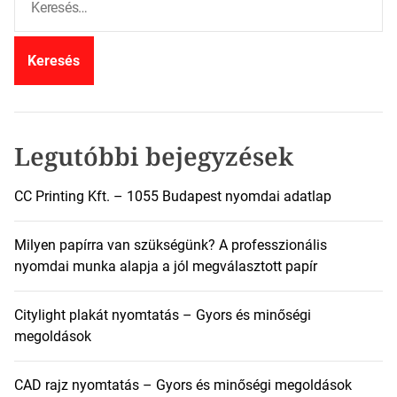
e
r
e
s
é
s
:
Legutóbbi bejegyzések
CC Printing Kft. – 1055 Budapest nyomdai adatlap
Milyen papírra van szükségünk? A professzionális
nyomdai munka alapja a jól megválasztott papír
Citylight plakát nyomtatás – Gyors és minőségi
megoldások
CAD rajz nyomtatás – Gyors és minőségi megoldások