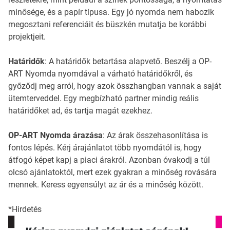
minősége, és a papír típusa. Egy jó nyomda nem habozik
megosztani referenciáit és büszkén mutatja be korábbi
projektjeit.
Határidők
: A határidők betartása alapvető. Beszélj a OP-
ART Nyomda nyomdával a várható határidőkről, és
győződj meg arról, hogy azok összhangban vannak a saját
ütemterveddel. Egy megbízható partner mindig reális
határidőket ad, és tartja magát ezekhez.
OP-ART Nyomda árazása
: Az árak összehasonlítása is
fontos lépés. Kérj árajánlatot több nyomdától is, hogy
átfogó képet kapj a piaci árakról. Azonban óvakodj a túl
olcsó ajánlatoktól, mert ezek gyakran a minőség rovására
mennek. Keress egyensúlyt az ár és a minőség között.
*Hirdetés