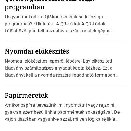
programban
észak-amerikai boríték méretére az ISO 216 nem
vonatkozik. Boríték méretének táblázata C0-tól […]
Hogyan működik a QR-kód generálása InDesign
programban? *Hirdetés A QR-kódok A QR-kódok
különböző ipari felhasználásra szánt adatok géppel
olvasható nyomtatott megfelelői. Ez mára általánossá vált
a fogyasztóknak szánt hirdetésekben. A felhasználó
Nyomdai előkészítés
okostelefonjára telepíthet egy QR-kód-leolvasó
alkalmazást, ami leolvasni és dekódolni képes az URL-
Nyomdai előkészítés lépésről lépésre! Egy elkészített
információt és átirányítja a telefon böngészőjét a cég
kiadvány számítógépes anyagát kapta kézhez. Ezt a
weblapjára. A QR-kód beolvasása után a felhasználó
kiadványt kell a nyomda részére fogadható formában
szöveges üzenetet […]
eljuttatnia Nyomdai kivitelezésre előkészítenie. Amit
kézhez kapott az egy InDesign file, sok kép file,
Papírméretek
Illustratorban készült vektorgrafika. *Hirdetés Minden
esetben konzultáljunk a nyomdával, mielőtt elkezdjük a
Amikor papírra tervezünk írni, nyomtatni vagy rajzolni,
nyomdai előkészítést!Nehogy az elkészült munka után
gyakran szembesülünk a papírméretek sokaságával. De
derüljön ki, hogy valamit másképp kellett volna csinálni! […]
vajon tisztában vagyunk-e azzal, milyen logika rejlik a
különböző méretű lapok mögött, és hogy miként