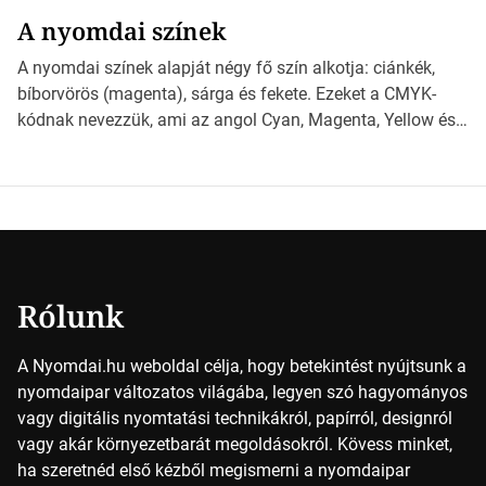
választhatjuk ki a legmegfelelőbbet projektjeinkhez?
A nyomdai színek
*Hirdetés Ebben a cikkben a papírméretek izgalmas
világába kalauzolunk el téged, hogy jobban megértsd,
A nyomdai színek alapját négy fő szín alkotja: ciánkék,
milyen szempontok alapján érdemes választanod a
bíborvörös (magenta), sárga és fekete. Ezeket a CMYK-
jövőben. Bevezetés a papírméretek világába A […]
kódnak nevezzük, ami az angol Cyan, Magenta, Yellow és
Key (fekete) szavak rövidítése. Ez a négy szín
keveredésével hozható létre szinte bármilyen más szín. De
vajon hogy is működik ez pontosan? *Hirdetés A nyomdai
színek részletei Amikor egy képet nyomtatnak, mindegyik
alapszínt külön-külön […]
Rólunk
A Nyomdai.hu weboldal célja, hogy betekintést nyújtsunk a
nyomdaipar változatos világába, legyen szó hagyományos
vagy digitális nyomtatási technikákról, papírról, designról
vagy akár környezetbarát megoldásokról. Kövess minket,
ha szeretnéd első kézből megismerni a nyomdaipar