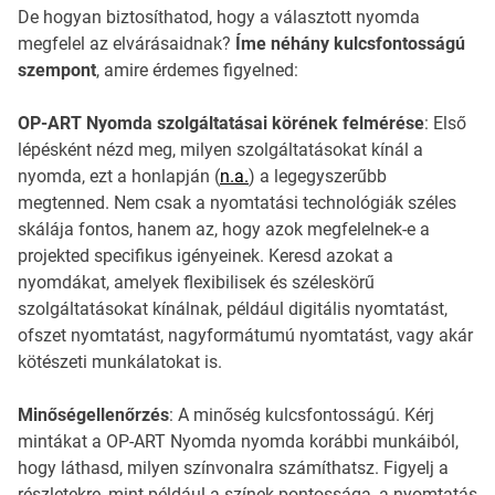
De hogyan biztosíthatod, hogy a választott nyomda
megfelel az elvárásaidnak?
Íme néhány kulcsfontosságú
szempont
, amire érdemes figyelned:
OP-ART Nyomda szolgáltatásai körének felmérése
: Első
lépésként nézd meg, milyen szolgáltatásokat kínál a
nyomda, ezt a honlapján (
n.a.
) a legegyszerűbb
megtenned. Nem csak a nyomtatási technológiák széles
skálája fontos, hanem az, hogy azok megfelelnek-e a
projekted specifikus igényeinek. Keresd azokat a
nyomdákat, amelyek flexibilisek és széleskörű
szolgáltatásokat kínálnak, például digitális nyomtatást,
ofszet nyomtatást, nagyformátumú nyomtatást, vagy akár
kötészeti munkálatokat is.
Minőségellenőrzés
: A minőség kulcsfontosságú. Kérj
mintákat a OP-ART Nyomda nyomda korábbi munkáiból,
hogy láthasd, milyen színvonalra számíthatsz. Figyelj a
részletekre, mint például a színek pontossága, a nyomtatás