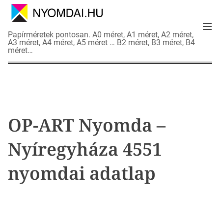
S
k
M
i
N
Papírméretek pontosan. A0 méret, A1 méret, A2 méret,
e
p
A3 méret, A4 méret, A5 méret … B2 méret, B3 méret, B4
y
n
méret…
t
o
u
o
m
c
d
o
a
n
i
t
a
OP-ART Nyomda –
e
d
n
a
Nyíregyháza 4551
t
t
l
nyomdai adatlap
a
p
o
k