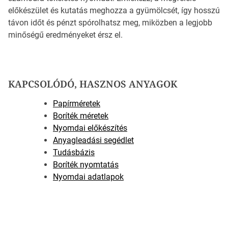
előkészület és kutatás meghozza a gyümölcsét, így hosszú
távon időt és pénzt spórolhatsz meg, miközben a legjobb
minőségű eredményeket érsz el.
KAPCSOLÓDÓ, HASZNOS ANYAGOK
Papírméretek
Boríték méretek
Nyomdai előkészítés
Anyagleadási segédlet
Tudásbázis
Boríték nyomtatás
Nyomdai adatlapok