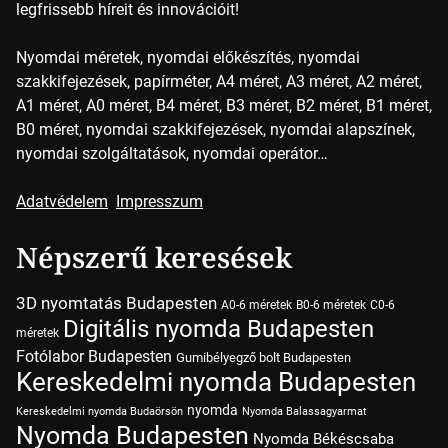
legfrissebb híreit és innovációit!
Nyomdai méretek, nyomdai előkészítés, nyomdai
szakkifejezések, papírméter, A4 méret, A3 méret, A2 méret,
A1 méret, A0 méret, B4 méret, B3 méret, B2 méret, B1 méret,
B0 méret, nyomdai szakkifejezések, nyomdai alapszínek,
nyomdai szolgáltatások, nyomdai operátor…
Adatvédelem
Impresszum
Népszerű keresések
3D nyomtatás Budapesten
A0-6 méretek
B0-6 méretek
C0-6
Digitális nyomda Budapesten
méretek
Fotólabor Budapesten
Gumibélyegző bolt Budapesten
Kereskedelmi nyomda Budapesten
nyomda
Kereskedelmi nyomda Budaörsön
Nyomda Balassagyarmat
Nyomda Budapesten
Nyomda Békéscsaba