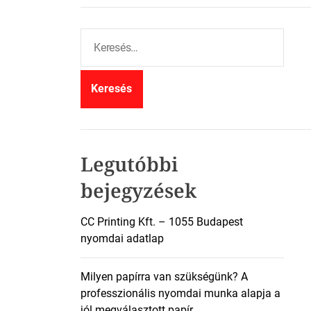
K
e
r
e
s
é
s
:
Legutóbbi
bejegyzések
CC Printing Kft. – 1055 Budapest
nyomdai adatlap
Milyen papírra van szükségünk? A
professzionális nyomdai munka alapja a
jól megválasztott papír