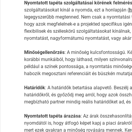
Nyomtatott tapéta szolgáltatásai körének felméré
szolgáltatásokat kínál a nyomda, ezt a honlapján (
h
legegyszerűbb megtenned. Nem csak a nyomtatási t
hogy azok megfelelnek-e a projekted specifikus ig
flexibilisek és széleskörű szolgáltatásokat kínálnak,
nyomtatást, nagyformátumú nyomtatást, vagy akár k
Minőségellenőrzés
: A minőség kulcsfontosságú. K
korábbi munkáiból, hogy láthasd, milyen színvonalra 
például a színek pontossága, a nyomtatás minősége
habozik megosztani referenciáit és büszkén mutatja 
Határidők
: A határidők betartása alapvető. Beszélj
határidőkről, és győződj meg arról, hogy azok össz
megbízható partner mindig reális határidőket ad, és
Nyomtatott tapéta árazása
: Az árak összehasonlítás
nyomdától is, hogy átfogó képet kapj a piaci árakról
mert ezek gyakran a minőség rovására mennek. Kere