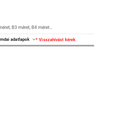
méret, B3 méret, B4 méret…
mdai adatlapok
* Visszahívást kérek