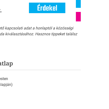
ető kapcsolati adat a honlaptól a közösségi
a kiválasztásához. Hasznos tippeket találsz
atlap
esten
 alapján)