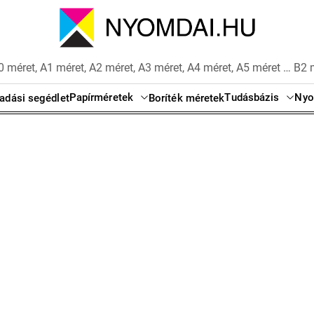
 méret, A1 méret, A2 méret, A3 méret, A4 méret, A5 méret … B2 
Papírméretek
Tudásbázis
Nyo
adási segédlet
Boríték méretek