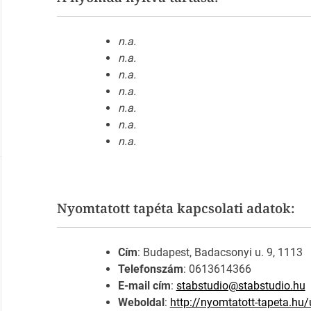
n.a.
n.a.
n.a.
n.a.
n.a.
n.a.
n.a.
Nyomtatott tapéta kapcsolati adatok:
Cím
: Budapest, Badacsonyi u. 9, 1113
Telefonszám
: 0613614366
E-mail cím
:
stabstudio@stabstudio.hu
Weboldal
:
http://nyomtatott-tapeta.hu/