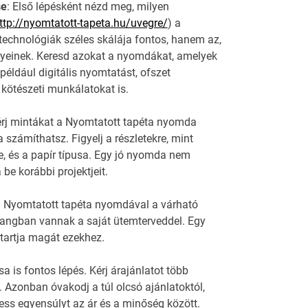
se
: Első lépésként nézd meg, milyen
ttp://nyomtatott-tapeta.hu/uvegre/
) a
echnológiák széles skálája fontos, hanem az,
ényeinek. Keresd azokat a nyomdákat, amelyek
 például digitális nyomtatást, ofszet
ötészeti munkálatokat is.
érj mintákat a Nyomtatott tapéta nyomda
számíthatsz. Figyelj a részletekre, mint
, és a papír típusa. Egy jó nyomda nem
be korábbi projektjeit.
 a Nyomtatott tapéta nyomdával a várható
hangban vannak a saját ütemterveddel. Egy
 tartja magát ezekhez.
a is fontos lépés. Kérj árajánlatot több
. Azonban óvakodj a túl olcsó ajánlatoktól,
ss egyensúlyt az ár és a minőség között.