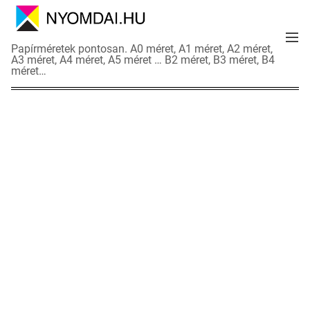
S
k
M
i
N
Papírméretek pontosan. A0 méret, A1 méret, A2 méret,
e
p
A3 méret, A4 méret, A5 méret … B2 méret, B3 méret, B4
y
n
méret…
t
o
u
o
m
c
d
o
a
n
i
t
a
e
d
n
a
t
t
l
a
p
o
k