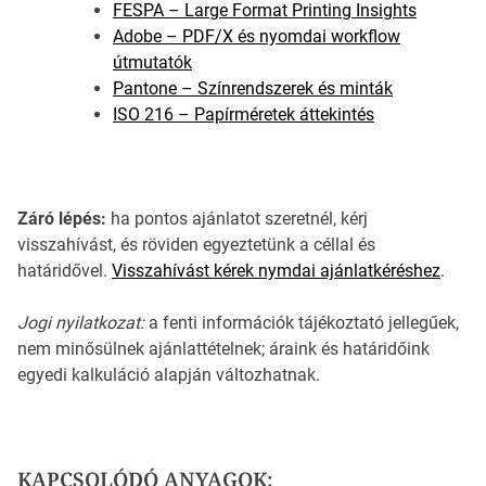
FESPA – Large Format Printing Insights
Adobe – PDF/X és nyomdai workflow
útmutatók
Pantone – Színrendszerek és minták
ISO 216 – Papírméretek áttekintés
Záró lépés:
ha pontos ajánlatot szeretnél, kérj
visszahívást, és röviden egyeztetünk a céllal és
határidővel.
Visszahívást kérek nymdai ajánlatkéréshez
.
Jogi nyilatkozat:
a fenti információk tájékoztató jellegűek,
nem minősülnek ajánlattételnek; áraink és határidőink
egyedi kalkuláció alapján változhatnak.
KAPCSOLÓDÓ ANYAGOK: