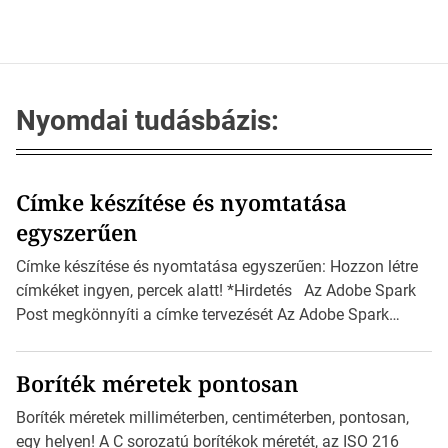
Nyomdai tudásbázis:
Címke készítése és nyomtatása
egyszerűen
Címke készítése és nyomtatása egyszerűen: Hozzon létre
címkéket ingyen, percek alatt! *Hirdetés Az Adobe Spark
Post megkönnyíti a címke tervezését Az Adobe Spark
Inspirációs galériája rengeteg professzionálisan
megtervezett sablont tartalmaz, amelyek segítségével
Boríték méretek pontosan
igazán foroghatnak a kreatív fogaskerekek, miközben
zajlik a saját címke készítése. Hogyan készítsünk címkét?
Boríték méretek milliméterben, centiméterben, pontosan,
Válasszon méretet és alakot: Válassza ki a kívánt címke
egy helyen! A C sorozatú borítékok méretét, az ISO 216