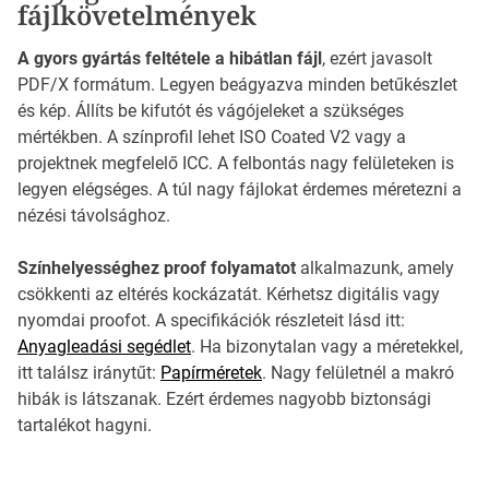
fájlkövetelmények
A gyors gyártás feltétele a hibátlan fájl
, ezért javasolt
PDF/X formátum. Legyen beágyazva minden betűkészlet
és kép. Állíts be kifutót és vágójeleket a szükséges
mértékben. A színprofil lehet ISO Coated V2 vagy a
projektnek megfelelő ICC. A felbontás nagy felületeken is
legyen elégséges. A túl nagy fájlokat érdemes méretezni a
nézési távolsághoz.
Színhelyességhez proof folyamatot
alkalmazunk, amely
csökkenti az eltérés kockázatát. Kérhetsz digitális vagy
nyomdai proofot. A specifikációk részleteit lásd itt:
Anyagleadási segédlet
. Ha bizonytalan vagy a méretekkel,
itt találsz iránytűt:
Papírméretek
. Nagy felületnél a makró
hibák is látszanak. Ezért érdemes nagyobb biztonsági
tartalékot hagyni.