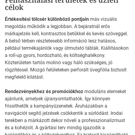
célok
Értékesítési tölcsér különböző pontjain
más vizuális
megoldás működik a legjobban. A bejáratnál erős
márkajelzés kell, kontrasztos betűkkel és kevés szöveggel.
A belső térben részletesebb információ lesz hatásos,
például termékajánlók vagy útmutató táblák. Kiállításokon
a roll-up gyors, hordozható, és költséghatékony.
Közterületen tartós molinó vagy háló szükséges, jó
rögzítéssel. Mozgó felületeken perforált üvegfólia biztosít
megfelelő kilátást.
Rendezvényekhez és promóciókhoz
moduláris elemeket
ajánlunk, amelyek újranyomtathatók. Így könnyen
frissíthetők a kampányüzenetek. Áruházakban a
navigációt segítő jelzések csökkentik a súrlódást. Irodai
terekben a márkázott dekor növeli a professzionalizmust
és a kohéziót. A gyártási terv mindig igazodik a
határidőhöz és a költségkerethez. Ez biztosít kiszámítható