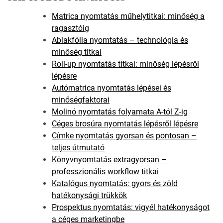
Matrica nyomtatás műhelytitkai: minőség a
ragasztóig
Ablakfólia nyomtatás – technológia és
minőség titkai
Roll-up nyomtatás titkai: minőség lépésről
lépésre
Autómatrica nyomtatás lépései és
minőségfaktorai
Molinó nyomtatás folyamata A-tól Z-ig
Céges brosúra nyomtatás lépésről lépésre
Címke nyomtatás gyorsan és pontosan –
teljes útmutató
Könyvnyomtatás extragyorsan –
professzionális workflow titkai
Katalógus nyomtatás: gyors és zöld
hatékonysági trükkök
Prospektus nyomtatás: vigyél hatékonyságot
a céges marketingbe