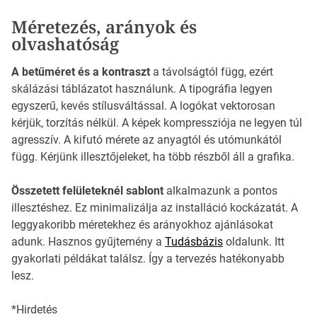
Méretezés, arányok és
olvashatóság
A betűméret és a kontraszt
a távolságtól függ, ezért
skálázási táblázatot használunk. A tipográfia legyen
egyszerű, kevés stílusváltással. A logókat vektorosan
kérjük, torzítás nélkül. A képek kompressziója ne legyen túl
agresszív. A kifutó mérete az anyagtól és utómunkától
függ. Kérjünk illesztőjeleket, ha több részből áll a grafika.
Összetett felületeknél sablont
alkalmazunk a pontos
illesztéshez. Ez minimalizálja az installáció kockázatát. A
leggyakoribb méretekhez és arányokhoz ajánlásokat
adunk. Hasznos gyűjtemény a
Tudásbázis
oldalunk. Itt
gyakorlati példákat találsz. Így a tervezés hatékonyabb
lesz.
*Hirdetés