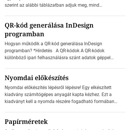
méretét. Akár néhány […]
szerint az alábbi táblázatban adjuk meg, mind
milliméterben, mind centiméterben. *Hirdetés C sorozatú
boríték méretek Az alábbi ábra az egyes borítékok méretét
QR-kód generálása InDesign
mutatja az A4-es papírlaphoz viszonyítva. Az amerikai és
programban
észak-amerikai boríték méretére az ISO 216 nem
vonatkozik. Boríték méretének táblázata C0-tól […]
Hogyan működik a QR-kód generálása InDesign
programban? *Hirdetés A QR-kódok A QR-kódok
különböző ipari felhasználásra szánt adatok géppel
olvasható nyomtatott megfelelői. Ez mára általánossá vált
a fogyasztóknak szánt hirdetésekben. A felhasználó
Nyomdai előkészítés
okostelefonjára telepíthet egy QR-kód-leolvasó
alkalmazást, ami leolvasni és dekódolni képes az URL-
Nyomdai előkészítés lépésről lépésre! Egy elkészített
információt és átirányítja a telefon böngészőjét a cég
kiadvány számítógépes anyagát kapta kézhez. Ezt a
weblapjára. A QR-kód beolvasása után a felhasználó
kiadványt kell a nyomda részére fogadható formában
szöveges üzenetet […]
eljuttatnia Nyomdai kivitelezésre előkészítenie. Amit
kézhez kapott az egy InDesign file, sok kép file,
Papírméretek
Illustratorban készült vektorgrafika. *Hirdetés Minden
esetben konzultáljunk a nyomdával, mielőtt elkezdjük a