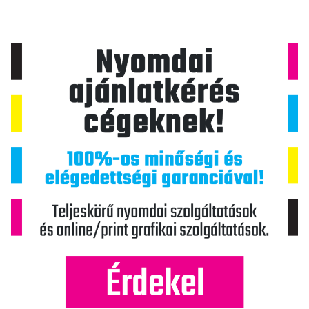
c
i
ó