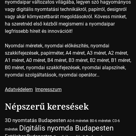
nyomdaipar változatos világába, legyen szó hagyományos
vagy digitális nyomtatási technikákról, papírról, designról
vagy akár környezetbarát megoldásokról. Kövess minket,
ha szeretnéd első kézből megismerni a nyomdaipar
legfrissebb híreit és innovációit!
Nyomdai méretek, nyomdai előkészítés, nyomdai
szakkifejezések, papírméter, A4 méret, A3 méret, A2 méret,
A1 méret, A0 méret, B4 méret, B3 méret, B2 méret, B1 méret,
B0 méret, nyomdai szakkifejezések, nyomdai alapszínek,
nyomdai szolgáltatások, nyomdai operátor…
Adatvédelem
Impresszum
Népszerű keresések
3D nyomtatás Budapesten
A0-6 méretek
B0-6 méretek
C0-6
Digitális nyomda Budapesten
méretek