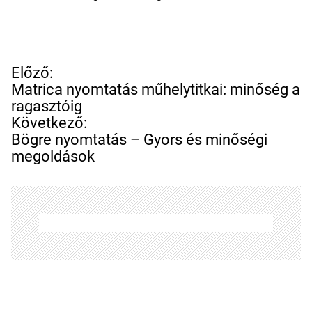
B
Előző:
e
Matrica nyomtatás műhelytitkai: minőség a
j
ragasztóig
e
Következő:
g
Bögre nyomtatás – Gyors és minőségi
y
megoldások
z
é
s
n
a
v
i
g
á