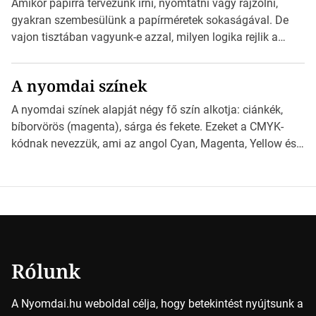
Amikor papírra tervezünk írni, nyomtatni vagy rajzolni,
nyomdai előkészítést!Nehogy az elkészült munka után
gyakran szembesülünk a papírméretek sokaságával. De
derüljön ki, hogy valamit másképp kellett volna csinálni! […]
vajon tisztában vagyunk-e azzal, milyen logika rejlik a
különböző méretű lapok mögött, és hogy miként
választhatjuk ki a legmegfelelőbbet projektjeinkhez?
A nyomdai színek
*Hirdetés Ebben a cikkben a papírméretek izgalmas
világába kalauzolunk el téged, hogy jobban megértsd,
A nyomdai színek alapját négy fő szín alkotja: ciánkék,
milyen szempontok alapján érdemes választanod a
bíborvörös (magenta), sárga és fekete. Ezeket a CMYK-
jövőben. Bevezetés a papírméretek világába A […]
kódnak nevezzük, ami az angol Cyan, Magenta, Yellow és
Key (fekete) szavak rövidítése. Ez a négy szín
keveredésével hozható létre szinte bármilyen más szín. De
vajon hogy is működik ez pontosan? *Hirdetés A nyomdai
színek részletei Amikor egy képet nyomtatnak, mindegyik
alapszínt külön-külön […]
Rólunk
A Nyomdai.hu weboldal célja, hogy betekintést nyújtsunk a