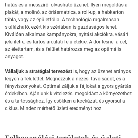
hatás és a messziről olvasható üzenet. Ilyen megoldás a
plakát, a molinó, az óriásmatrica, a roll-up, a habkarton
tábla, vagy az épületfólia. A technológia rugalmasan
skálázható, ezért kis szériában is gazdaságos lehet.
Kiválóan alkalmas kampányokra, nyitási akciókra, vásári
jelenlétre, és tartós arculati felületekre. A döntésnél a cél,
az élettartam, és a felület határozza meg az optimális
anyagot.
Vállaljuk a stratégiai tervezést
is, hogy az üzenet arányos
legyen a felülettel. Megnézzük a nézési távolságot, és a
fényviszonyokat. Optimalizáljuk a fájlokat a gyors gyártás
érdekében. Ajánlunk kivitelezési megoldást a környezethez
és a tartóssághoz. Így csökken a kockázat, és gyorsul a
ciklus. Mindez mérhető üzleti eredményt hoz.
Felhasználási területek és üzleti