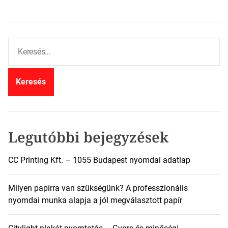
K
e
r
e
s
é
s
:
Legutóbbi bejegyzések
CC Printing Kft. – 1055 Budapest nyomdai adatlap
Milyen papírra van szükségünk? A professzionális
nyomdai munka alapja a jól megválasztott papír