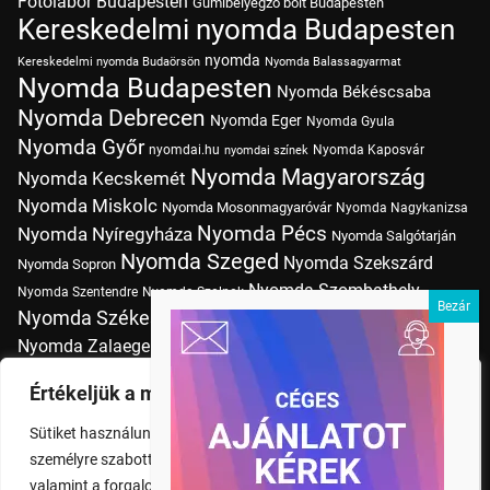
Fotólabor Budapesten
Gumibélyegző bolt Budapesten
Kereskedelmi nyomda Budapesten
nyomda
Kereskedelmi nyomda Budaörsön
Nyomda Balassagyarmat
Nyomda Budapesten
Nyomda Békéscsaba
Nyomda Debrecen
Nyomda Eger
Nyomda Gyula
Nyomda Győr
nyomdai.hu
Nyomda Kaposvár
nyomdai színek
Nyomda Magyarország
Nyomda Kecskemét
Nyomda Miskolc
Nyomda Mosonmagyaróvár
Nyomda Nagykanizsa
Nyomda Pécs
Nyomda Nyíregyháza
Nyomda Salgótarján
Nyomda Szeged
Nyomda Szekszárd
Nyomda Sopron
Nyomda Szombathely
Nyomda Szentendre
Nyomda Szolnok
Nyomda Székesfehérvár
Nyomda Tatabánya
Nyomda Vác
Nyomda Zalaegerszeg
nyomtatás
Nyomda Érd
Nyomtatás Budapesten
Papírméretek
Értékeljük a magánéletét
Szitanyomda Budapesten
Pólónyomtatás Budapesten
Sütiket használunk a böngészési élmény fokozására,
Tudásbázis
személyre szabott hirdetések vagy tartalmak megjelenítésére,
valamint a forgalom elemzésére. A "Mindent elfogad" gombra