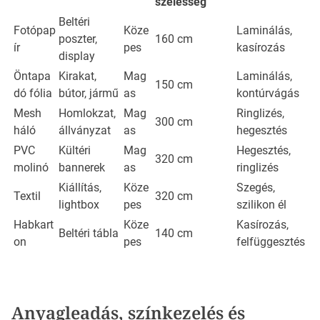
szélesség
Beltéri
Fotópap
Köze
Laminálás,
poszter,
160 cm
ír
pes
kasírozás
display
Öntapa
Kirakat,
Mag
Laminálás,
150 cm
dó fólia
bútor, jármű
as
kontúrvágás
Mesh
Homlokzat,
Mag
Ringlizés,
300 cm
háló
állványzat
as
hegesztés
PVC
Kültéri
Mag
Hegesztés,
320 cm
molinó
bannerek
as
ringlizés
Kiállítás,
Köze
Szegés,
Textil
320 cm
lightbox
pes
szilikon él
Habkart
Köze
Kasírozás,
Beltéri tábla
140 cm
on
pes
felfüggesztés
Anyagleadás, színkezelés és