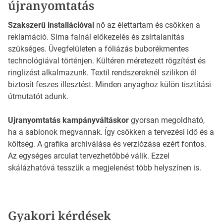
újranyomtatás
Szakszerű installációval
nő az élettartam és csökken a
reklamáció. Sima falnál előkezelés és zsírtalanítás
szükséges. Üvegfelületen a fóliázás buborékmentes
technológiával történjen. Kültéren méretezett rögzítést és
ringlizést alkalmazunk. Textil rendszereknél szilikon él
biztosít feszes illesztést. Minden anyaghoz külön tisztítási
útmutatót adunk.
Ujranyomtatás kampányváltáskor
gyorsan megoldható,
ha a sablonok megvannak. Így csökken a tervezési idő és a
költség. A grafika archiválása és verziózása ezért fontos.
Az egységes arculat tervezhetőbbé válik. Ezzel
skálázhatóvá tesszük a megjelenést több helyszínen is.
Gyakori kérdések