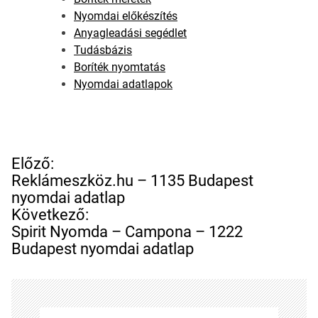
Nyomdai előkészítés
Anyagleadási segédlet
Tudásbázis
Boríték nyomtatás
Nyomdai adatlapok
B
Előző:
e
Reklámeszköz.hu – 1135 Budapest
j
nyomdai adatlap
e
Következő:
g
Spirit Nyomda – Campona – 1222
y
Budapest nyomdai adatlap
z
é
s
n