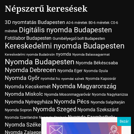
Népszerű keresések
3D nyomtatás Budapesten
A0-6 méretek
B0-6 méretek
C0-6
Digitális nyomda Budapesten
méretek
Fotólabor Budapesten
Gumibélyegző bolt Budapesten
Kereskedelmi nyomda Budapesten
nyomda
Kereskedelmi nyomda Budaörsön
Nyomda Balassagyarmat
Nyomda Budapesten
Nyomda Békéscsaba
Nyomda Debrecen
Nyomda Eger
Nyomda Gyula
Nyomda Győr
nyomdai.hu
Nyomda Kaposvár
nyomdai színek
Nyomda Magyarország
Nyomda Kecskemét
Nyomda Miskolc
Nyomda Mosonmagyaróvár
Nyomda Nagykanizsa
Nyomda Pécs
Nyomda Nyíregyháza
Nyomda Salgótarján
Nyomda Szeged
Nyomda Szekszárd
Nyomda Sopron
Nyomda Szombathely
Nyomda Szentendre
Nyomda Szolnok
Nyomda Székesfehérvár
Nyomda Tatabánya
Nyomda Vác
Nyomda Zalaegerszeg
nyomtatás
Nyomda Érd