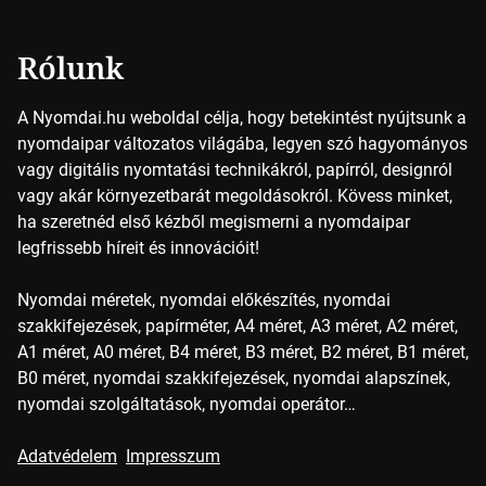
alapszínt külön-külön […]
Rólunk
A Nyomdai.hu weboldal célja, hogy betekintést nyújtsunk a
nyomdaipar változatos világába, legyen szó hagyományos
vagy digitális nyomtatási technikákról, papírról, designról
vagy akár környezetbarát megoldásokról. Kövess minket,
ha szeretnéd első kézből megismerni a nyomdaipar
legfrissebb híreit és innovációit!
Nyomdai méretek, nyomdai előkészítés, nyomdai
szakkifejezések, papírméter, A4 méret, A3 méret, A2 méret,
A1 méret, A0 méret, B4 méret, B3 méret, B2 méret, B1 méret,
B0 méret, nyomdai szakkifejezések, nyomdai alapszínek,
nyomdai szolgáltatások, nyomdai operátor…
Adatvédelem
Impresszum