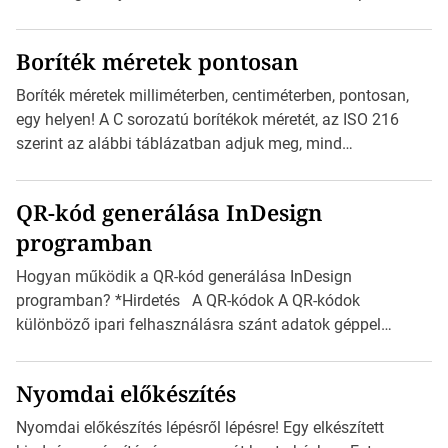
Inspirációs galériája rengeteg professzionálisan
megtervezett sablont tartalmaz, amelyek segítségével
Boríték méretek pontosan
igazán foroghatnak a kreatív fogaskerekek, miközben
zajlik a saját címke készítése. Hogyan készítsünk címkét?
Boríték méretek milliméterben, centiméterben, pontosan,
Válasszon méretet és alakot: Válassza ki a kívánt címke
egy helyen! A C sorozatú borítékok méretét, az ISO 216
méretét. Akár néhány […]
szerint az alábbi táblázatban adjuk meg, mind
milliméterben, mind centiméterben. *Hirdetés C sorozatú
boríték méretek Az alábbi ábra az egyes borítékok méretét
QR-kód generálása InDesign
mutatja az A4-es papírlaphoz viszonyítva. Az amerikai és
programban
észak-amerikai boríték méretére az ISO 216 nem
vonatkozik. Boríték méretének táblázata C0-tól […]
Hogyan működik a QR-kód generálása InDesign
programban? *Hirdetés A QR-kódok A QR-kódok
különböző ipari felhasználásra szánt adatok géppel
olvasható nyomtatott megfelelői. Ez mára általánossá vált
a fogyasztóknak szánt hirdetésekben. A felhasználó
Nyomdai előkészítés
okostelefonjára telepíthet egy QR-kód-leolvasó
alkalmazást, ami leolvasni és dekódolni képes az URL-
Nyomdai előkészítés lépésről lépésre! Egy elkészített
információt és átirányítja a telefon böngészőjét a cég