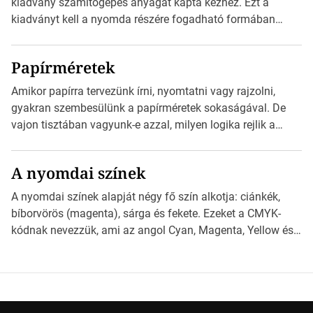
kiadvány számítógépes anyagát kapta kézhez. Ezt a
weblapjára. A QR-kód beolvasása után a felhasználó
kiadványt kell a nyomda részére fogadható formában
szöveges üzenetet […]
eljuttatnia Nyomdai kivitelezésre előkészítenie. Amit
kézhez kapott az egy InDesign file, sok kép file,
Papírméretek
Illustratorban készült vektorgrafika. *Hirdetés Minden
esetben konzultáljunk a nyomdával, mielőtt elkezdjük a
Amikor papírra tervezünk írni, nyomtatni vagy rajzolni,
nyomdai előkészítést!Nehogy az elkészült munka után
gyakran szembesülünk a papírméretek sokaságával. De
derüljön ki, hogy valamit másképp kellett volna csinálni! […]
vajon tisztában vagyunk-e azzal, milyen logika rejlik a
különböző méretű lapok mögött, és hogy miként
választhatjuk ki a legmegfelelőbbet projektjeinkhez?
A nyomdai színek
*Hirdetés Ebben a cikkben a papírméretek izgalmas
világába kalauzolunk el téged, hogy jobban megértsd,
A nyomdai színek alapját négy fő szín alkotja: ciánkék,
milyen szempontok alapján érdemes választanod a
bíborvörös (magenta), sárga és fekete. Ezeket a CMYK-
jövőben. Bevezetés a papírméretek világába A […]
kódnak nevezzük, ami az angol Cyan, Magenta, Yellow és
Key (fekete) szavak rövidítése. Ez a négy szín
keveredésével hozható létre szinte bármilyen más szín. De
vajon hogy is működik ez pontosan? *Hirdetés A nyomdai
színek részletei Amikor egy képet nyomtatnak, mindegyik