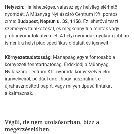
Helyszín
: Ha lehetséges, válassz egy helyileg elérhető
nyomdát. A Müanyag Nyilászáró Centrum Kft. pontos
címe:
Budapest, Neptun u. 32, 1158
. Ez lehetővé teszi
személyes találkozókat, és megkönnyíti a minták vagy
próbanyomatok átvételét. A helyi nyomdák gyakran jobban
ismerik a helyi piac specifikus oldalait és igényeit.
Környezettudatosság
: Manapság egyre fontosabb a
környezeti fenntarthatóság. Érdeklődj a Müanyag
Nyilászáró Centrum Kft. nyomda környezetvédelmi
irányelveiről, például arról, hogy használnak-e
újrahasznosított papírt, vagy milyen típusú tintákat
alkalmaznak.
Végül, de nem utolsósorban, bízz a
megérzéseidben.