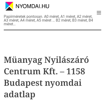
S
k
M
i
N
Papírméretek pontosan. A0 méret, A1 méret, A2 méret,
e
p
A3 méret, A4 méret, A5 méret … B2 méret, B3 méret, B4
y
n
méret…
t
o
u
o
m
c
d
o
a
n
i
t
a
Müanyag Nyilászáró
e
d
n
a
Centrum Kft. – 1158
t
t
l
Budapest nyomdai
a
p
adatlap
o
k