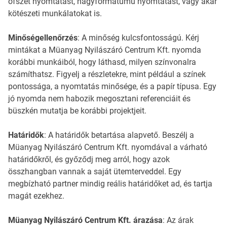
ofszet nyomtatást, nagyformátumú nyomtatást, vagy akár
kötészeti munkálatokat is.
Minőségellenőrzés
: A minőség kulcsfontosságú. Kérj
mintákat a Müanyag Nyilászáró Centrum Kft. nyomda
korábbi munkáiból, hogy láthasd, milyen színvonalra
számíthatsz. Figyelj a részletekre, mint például a színek
pontossága, a nyomtatás minősége, és a papír típusa. Egy
jó nyomda nem habozik megosztani referenciáit és
büszkén mutatja be korábbi projektjeit.
Határidők
: A határidők betartása alapvető. Beszélj a
Müanyag Nyilászáró Centrum Kft. nyomdával a várható
határidőkről, és győződj meg arról, hogy azok
összhangban vannak a saját ütemterveddel. Egy
megbízható partner mindig reális határidőket ad, és tartja
magát ezekhez.
Müanyag Nyilászáró Centrum Kft. árazása
: Az árak