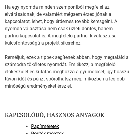
Ha egy nyomda minden szempontból megfelel az
elvárásaidnak, de valamiért mégsem érzed jónak a
kapcsolatot, lehet, hogy érdemes tovább keresgélni. A
nyomda választása nem csak üzleti döntés, hanem
partnerkapcsolat is. A megfelelő partner kiválasztása
kulcsfontosságú a projekt sikeréhez.
Reméljük, ezek a tippek segítenek abban, hogy megtaláld a
számodra tökéletes nyomdát. Emlékezz, a megfelelő
előkészület és kutatás meghozza a gyümölcsét, így hosszú
távon időt és pénzt spórolhatsz meg, miközben a legjobb
minőségű eredményeket érsz el.
KAPCSOLÓDÓ, HASZNOS ANYAGOK
Papírméretek
Boríték méretek