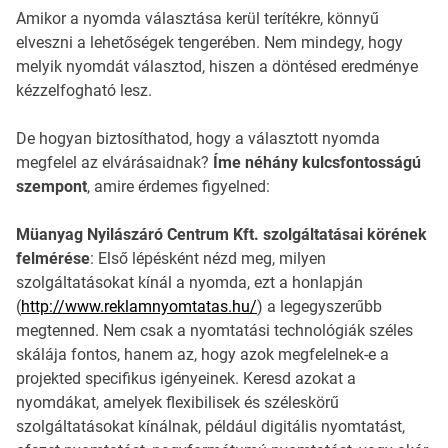
Amikor a nyomda választása kerül terítékre, könnyű
elveszni a lehetőségek tengerében. Nem mindegy, hogy
melyik nyomdát választod, hiszen a döntésed eredménye
kézzelfogható lesz.
De hogyan biztosíthatod, hogy a választott nyomda
megfelel az elvárásaidnak?
Íme néhány kulcsfontosságú
szempont
, amire érdemes figyelned:
Müanyag Nyilászáró Centrum Kft. szolgáltatásai körének
felmérése
: Első lépésként nézd meg, milyen
szolgáltatásokat kínál a nyomda, ezt a honlapján
(
http://www.reklamnyomtatas.hu/
) a legegyszerűbb
megtenned. Nem csak a nyomtatási technológiák széles
skálája fontos, hanem az, hogy azok megfelelnek-e a
projekted specifikus igényeinek. Keresd azokat a
nyomdákat, amelyek flexibilisek és széleskörű
szolgáltatásokat kínálnak, például digitális nyomtatást,