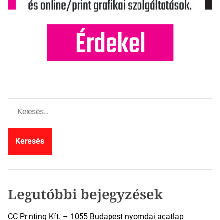
K
e
r
e
s
é
s
:
Legutóbbi bejegyzések
CC Printing Kft. – 1055 Budapest nyomdai adatlap