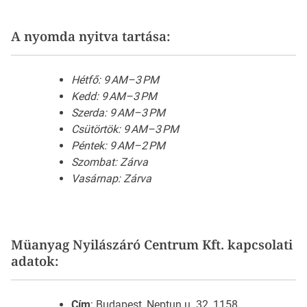
A nyomda nyitva tartása:
Hétfő: 9 AM–3 PM
Kedd: 9 AM–3 PM
Szerda: 9 AM–3 PM
Csütörtök: 9 AM–3 PM
Péntek: 9 AM–2 PM
Szombat: Zárva
Vasárnap: Zárva
Müanyag Nyilászáró Centrum Kft. kapcsolati
adatok:
Cím
: Budapest, Neptun u. 32, 1158