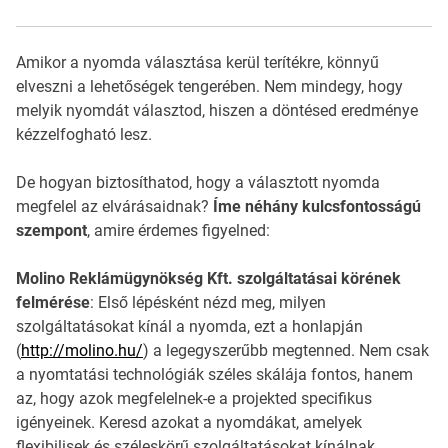
Amikor a nyomda választása kerül terítékre, könnyű
elveszni a lehetőségek tengerében. Nem mindegy, hogy
melyik nyomdát választod, hiszen a döntésed eredménye
kézzelfogható lesz.
De hogyan biztosíthatod, hogy a választott nyomda
megfelel az elvárásaidnak?
Íme néhány kulcsfontosságú
szempont
, amire érdemes figyelned:
Molino Reklámügynökség Kft. szolgáltatásai körének
felmérése
: Első lépésként nézd meg, milyen
szolgáltatásokat kínál a nyomda, ezt a honlapján
(
http://molino.hu/
) a legegyszerűbb megtenned. Nem csak
a nyomtatási technológiák széles skálája fontos, hanem
az, hogy azok megfelelnek-e a projekted specifikus
igényeinek. Keresd azokat a nyomdákat, amelyek
flexibilisek és széleskörű szolgáltatásokat kínálnak,