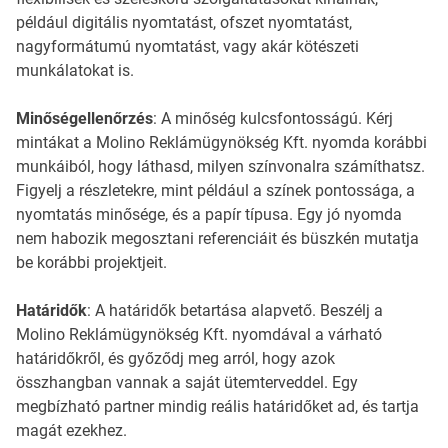
például digitális nyomtatást, ofszet nyomtatást,
nagyformátumú nyomtatást, vagy akár kötészeti
munkálatokat is.
Minőségellenőrzés
: A minőség kulcsfontosságú. Kérj
mintákat a Molino Reklámügynökség Kft. nyomda korábbi
munkáiból, hogy láthasd, milyen színvonalra számíthatsz.
Figyelj a részletekre, mint például a színek pontossága, a
nyomtatás minősége, és a papír típusa. Egy jó nyomda
nem habozik megosztani referenciáit és büszkén mutatja
be korábbi projektjeit.
Határidők
: A határidők betartása alapvető. Beszélj a
Molino Reklámügynökség Kft. nyomdával a várható
határidőkről, és győződj meg arról, hogy azok
összhangban vannak a saját ütemterveddel. Egy
megbízható partner mindig reális határidőket ad, és tartja
magát ezekhez.