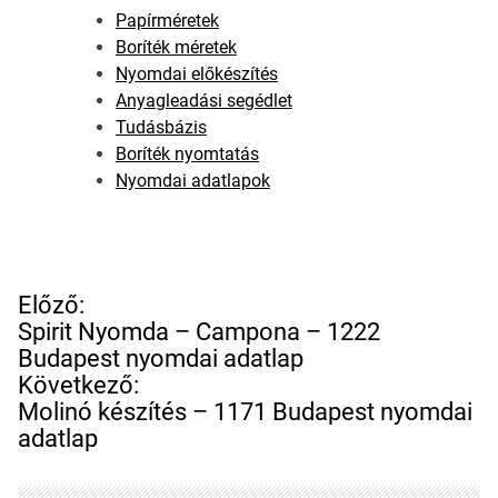
Papírméretek
Boríték méretek
Nyomdai előkészítés
Anyagleadási segédlet
Tudásbázis
Boríték nyomtatás
Nyomdai adatlapok
B
Előző:
e
Spirit Nyomda – Campona – 1222
j
Budapest nyomdai adatlap
e
Következő:
g
Molinó készítés – 1171 Budapest nyomdai
y
adatlap
z
é