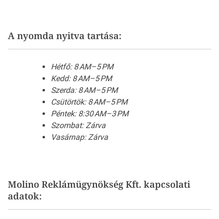
A nyomda nyitva tartása:
Hétfő: 8 AM–5 PM
Kedd: 8 AM–5 PM
Szerda: 8 AM–5 PM
Csütörtök: 8 AM–5 PM
Péntek: 8:30 AM–3 PM
Szombat: Zárva
Vasárnap: Zárva
Molino Reklámügynökség Kft. kapcsolati
adatok: