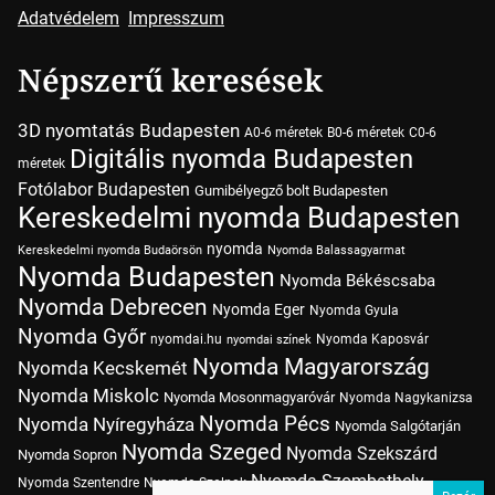
Adatvédelem
Impresszum
Népszerű keresések
3D nyomtatás Budapesten
A0-6 méretek
B0-6 méretek
C0-6
Digitális nyomda Budapesten
méretek
Fotólabor Budapesten
Gumibélyegző bolt Budapesten
Kereskedelmi nyomda Budapesten
nyomda
Kereskedelmi nyomda Budaörsön
Nyomda Balassagyarmat
Nyomda Budapesten
Nyomda Békéscsaba
Nyomda Debrecen
Nyomda Eger
Nyomda Gyula
Nyomda Győr
nyomdai.hu
Nyomda Kaposvár
nyomdai színek
Nyomda Magyarország
Nyomda Kecskemét
Nyomda Miskolc
Nyomda Mosonmagyaróvár
Nyomda Nagykanizsa
Nyomda Pécs
Nyomda Nyíregyháza
Nyomda Salgótarján
Nyomda Szeged
Nyomda Szekszárd
Nyomda Sopron
Nyomda Szombathely
Nyomda Szentendre
Nyomda Szolnok