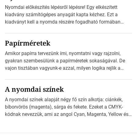
alkalmazást, ami leolvasni és dekódolni képes az URL-
Nyomdai előkészítés lépésről lépésre! Egy elkészített
információt és átirányítja a telefon böngészőjét a cég
kiadvány számítógépes anyagát kapta kézhez. Ezt a
weblapjára. A QR-kód beolvasása után a felhasználó
kiadványt kell a nyomda részére fogadható formában
szöveges üzenetet […]
eljuttatnia Nyomdai kivitelezésre előkészítenie. Amit
kézhez kapott az egy InDesign file, sok kép file,
Papírméretek
Illustratorban készült vektorgrafika. *Hirdetés Minden
esetben konzultáljunk a nyomdával, mielőtt elkezdjük a
Amikor papírra tervezünk írni, nyomtatni vagy rajzolni,
nyomdai előkészítést!Nehogy az elkészült munka után
gyakran szembesülünk a papírméretek sokaságával. De
derüljön ki, hogy valamit másképp kellett volna csinálni! […]
vajon tisztában vagyunk-e azzal, milyen logika rejlik a
különböző méretű lapok mögött, és hogy miként
választhatjuk ki a legmegfelelőbbet projektjeinkhez?
A nyomdai színek
*Hirdetés Ebben a cikkben a papírméretek izgalmas
világába kalauzolunk el téged, hogy jobban megértsd,
A nyomdai színek alapját négy fő szín alkotja: ciánkék,
milyen szempontok alapján érdemes választanod a
bíborvörös (magenta), sárga és fekete. Ezeket a CMYK-
jövőben. Bevezetés a papírméretek világába A […]
kódnak nevezzük, ami az angol Cyan, Magenta, Yellow és
Key (fekete) szavak rövidítése. Ez a négy szín
keveredésével hozható létre szinte bármilyen más szín. De
vajon hogy is működik ez pontosan? *Hirdetés A nyomdai