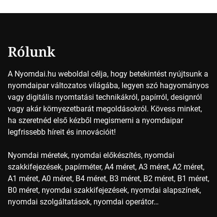
színek részletei Amikor egy képet nyomtatnak, mindegyik
alapszínt külön-külön […]
Rólunk
A Nyomdai.hu weboldal célja, hogy betekintést nyújtsunk a
nyomdaipar változatos világába, legyen szó hagyományos
vagy digitális nyomtatási technikákról, papírról, designról
vagy akár környezetbarát megoldásokról. Kövess minket,
ha szeretnéd első kézből megismerni a nyomdaipar
legfrissebb híreit és innovációit!
Nyomdai méretek, nyomdai előkészítés, nyomdai
szakkifejezések, papírméter, A4 méret, A3 méret, A2 méret,
A1 méret, A0 méret, B4 méret, B3 méret, B2 méret, B1 méret,
B0 méret, nyomdai szakkifejezések, nyomdai alapszínek,
nyomdai szolgáltatások, nyomdai operátor…