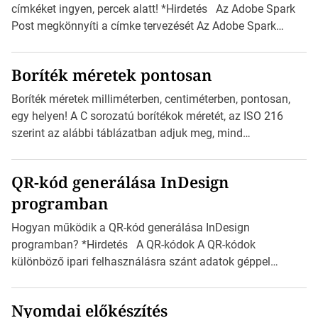
címkéket ingyen, percek alatt! *Hirdetés Az Adobe Spark
Post megkönnyíti a címke tervezését Az Adobe Spark
Inspirációs galériája rengeteg professzionálisan
megtervezett sablont tartalmaz, amelyek segítségével
Boríték méretek pontosan
igazán foroghatnak a kreatív fogaskerekek, miközben
zajlik a saját címke készítése. Hogyan készítsünk címkét?
Boríték méretek milliméterben, centiméterben, pontosan,
Válasszon méretet és alakot: Válassza ki a kívánt címke
egy helyen! A C sorozatú borítékok méretét, az ISO 216
méretét. Akár néhány […]
szerint az alábbi táblázatban adjuk meg, mind
milliméterben, mind centiméterben. *Hirdetés C sorozatú
boríték méretek Az alábbi ábra az egyes borítékok méretét
QR-kód generálása InDesign
mutatja az A4-es papírlaphoz viszonyítva. Az amerikai és
programban
észak-amerikai boríték méretére az ISO 216 nem
vonatkozik. Boríték méretének táblázata C0-tól […]
Hogyan működik a QR-kód generálása InDesign
programban? *Hirdetés A QR-kódok A QR-kódok
különböző ipari felhasználásra szánt adatok géppel
olvasható nyomtatott megfelelői. Ez mára általánossá vált
a fogyasztóknak szánt hirdetésekben. A felhasználó
Nyomdai előkészítés
okostelefonjára telepíthet egy QR-kód-leolvasó