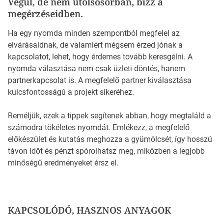
Végül, de nem utolsósorban, bízz a
megérzéseidben.
Ha egy nyomda minden szempontból megfelel az
elvárásaidnak, de valamiért mégsem érzed jónak a
kapcsolatot, lehet, hogy érdemes tovább keresgélni. A
nyomda választása nem csak üzleti döntés, hanem
partnerkapcsolat is. A megfelelő partner kiválasztása
kulcsfontosságú a projekt sikeréhez.
Reméljük, ezek a tippek segítenek abban, hogy megtaláld a
számodra tökéletes nyomdát. Emlékezz, a megfelelő
előkészület és kutatás meghozza a gyümölcsét, így hosszú
távon időt és pénzt spórolhatsz meg, miközben a legjobb
minőségű eredményeket érsz el.
KAPCSOLÓDÓ, HASZNOS ANYAGOK