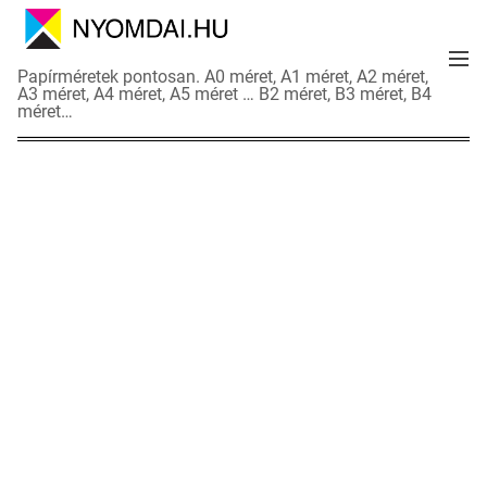
S
k
M
i
N
Papírméretek pontosan. A0 méret, A1 méret, A2 méret,
e
p
A3 méret, A4 méret, A5 méret … B2 méret, B3 méret, B4
y
n
méret…
t
o
u
o
m
c
d
o
a
n
i
t
a
e
d
n
a
t
t
l
a
p
o
k