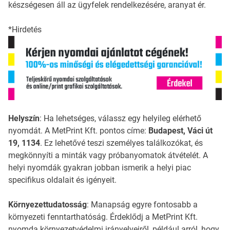
készségesen áll az ügyfelek rendelkezésére, aranyat ér.
*Hirdetés
Helyszín
: Ha lehetséges, válassz egy helyileg elérhető
nyomdát. A MetPrint Kft. pontos címe:
Budapest, Váci út
19, 1134
. Ez lehetővé teszi személyes találkozókat, és
megkönnyíti a minták vagy próbanyomatok átvételét. A
helyi nyomdák gyakran jobban ismerik a helyi piac
specifikus oldalait és igényeit.
Környezettudatosság
: Manapság egyre fontosabb a
környezeti fenntarthatóság. Érdeklődj a MetPrint Kft.
nyomda környezetvédelmi irányelveiről, például arról, hogy