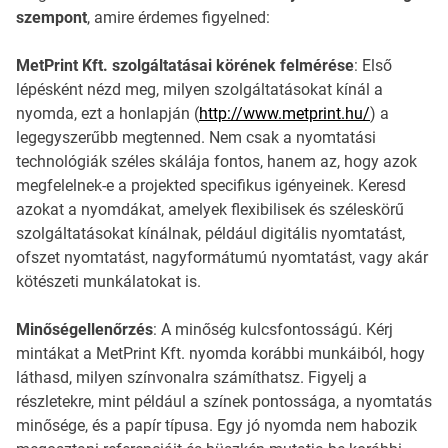
szempont
, amire érdemes figyelned:
MetPrint Kft. szolgáltatásai körének felmérése
: Első
lépésként nézd meg, milyen szolgáltatásokat kínál a
nyomda, ezt a honlapján (
http://www.metprint.hu/
) a
legegyszerűbb megtenned. Nem csak a nyomtatási
technológiák széles skálája fontos, hanem az, hogy azok
megfelelnek-e a projekted specifikus igényeinek. Keresd
azokat a nyomdákat, amelyek flexibilisek és széleskörű
szolgáltatásokat kínálnak, például digitális nyomtatást,
ofszet nyomtatást, nagyformátumú nyomtatást, vagy akár
kötészeti munkálatokat is.
Minőségellenőrzés
: A minőség kulcsfontosságú. Kérj
mintákat a MetPrint Kft. nyomda korábbi munkáiból, hogy
láthasd, milyen színvonalra számíthatsz. Figyelj a
részletekre, mint például a színek pontossága, a nyomtatás
minősége, és a papír típusa. Egy jó nyomda nem habozik