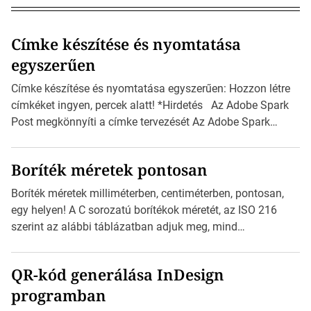
Címke készítése és nyomtatása
egyszerűen
Címke készítése és nyomtatása egyszerűen: Hozzon létre
címkéket ingyen, percek alatt! *Hirdetés Az Adobe Spark
Post megkönnyíti a címke tervezését Az Adobe Spark
Inspirációs galériája rengeteg professzionálisan
megtervezett sablont tartalmaz, amelyek segítségével
Boríték méretek pontosan
igazán foroghatnak a kreatív fogaskerekek, miközben
zajlik a saját címke készítése. Hogyan készítsünk címkét?
Boríték méretek milliméterben, centiméterben, pontosan,
Válasszon méretet és alakot: Válassza ki a kívánt címke
egy helyen! A C sorozatú borítékok méretét, az ISO 216
méretét. Akár néhány […]
szerint az alábbi táblázatban adjuk meg, mind
milliméterben, mind centiméterben. *Hirdetés C sorozatú
boríték méretek Az alábbi ábra az egyes borítékok méretét
QR-kód generálása InDesign
mutatja az A4-es papírlaphoz viszonyítva. Az amerikai és
programban
észak-amerikai boríték méretére az ISO 216 nem
vonatkozik. Boríték méretének táblázata C0-tól […]