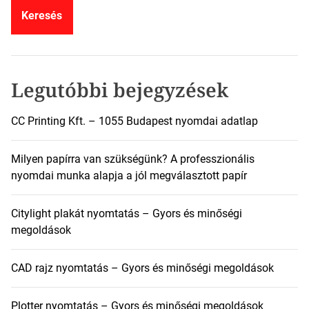
e
s
é
s
:
Legutóbbi bejegyzések
CC Printing Kft. – 1055 Budapest nyomdai adatlap
Milyen papírra van szükségünk? A professzionális
nyomdai munka alapja a jól megválasztott papír
Citylight plakát nyomtatás – Gyors és minőségi
megoldások
CAD rajz nyomtatás – Gyors és minőségi megoldások
Plotter nyomtatás – Gyors és minőségi megoldások