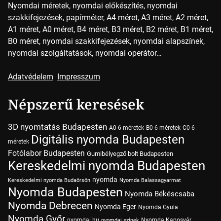
Nyomdai méretek, nyomdai előkészítés, nyomdai
szakkifejezések, papírméter, A4 méret, A3 méret, A2 méret,
A1 méret, A0 méret, B4 méret, B3 méret, B2 méret, B1 méret,
B0 méret, nyomdai szakkifejezések, nyomdai alapszínek,
nyomdai szolgáltatások, nyomdai operátor…
Adatvédelem
Impresszum
Népszerű keresések
3D nyomtatás Budapesten
A0-6 méretek
B0-6 méretek
C0-6
Digitális nyomda Budapesten
méretek
Fotólabor Budapesten
Gumibélyegző bolt Budapesten
Kereskedelmi nyomda Budapesten
nyomda
Kereskedelmi nyomda Budaörsön
Nyomda Balassagyarmat
Nyomda Budapesten
Nyomda Békéscsaba
Nyomda Debrecen
Nyomda Eger
Nyomda Gyula
Nyomda Győr
nyomdai.hu
Nyomda Kaposvár
nyomdai színek