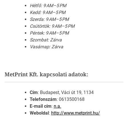
Hétfő: 9 AM–5 PM
Kedd: 9 AM–5 PM
Szerda: 9 AM–5 PM
Csütörtök: 9 AM–5 PM
Péntek: 9 AM–5 PM
Szombat: Zárva
Vasárnap: Zárva
MetPrint Kft. kapcsolati adatok:
Cím
: Budapest, Váci út 19, 1134
Telefonszám
: 0613500168
E-mail cím
:
n.a.
Weboldal
:
http://www.metprint.hu/