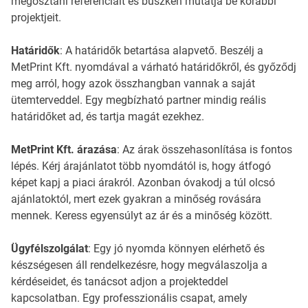
megosztani referenciáit és büszkén mutatja be korábbi
projektjeit.
Határidők
: A határidők betartása alapvető. Beszélj a
MetPrint Kft. nyomdával a várható határidőkről, és győződj
meg arról, hogy azok összhangban vannak a saját
ütemterveddel. Egy megbízható partner mindig reális
határidőket ad, és tartja magát ezekhez.
MetPrint Kft. árazása
: Az árak összehasonlítása is fontos
lépés. Kérj árajánlatot több nyomdától is, hogy átfogó
képet kapj a piaci árakról. Azonban óvakodj a túl olcsó
ajánlatoktól, mert ezek gyakran a minőség rovására
mennek. Keress egyensúlyt az ár és a minőség között.
Ügyfélszolgálat
: Egy jó nyomda könnyen elérhető és
készségesen áll rendelkezésre, hogy megválaszolja a
kérdéseidet, és tanácsot adjon a projekteddel
kapcsolatban. Egy professzionális csapat, amely