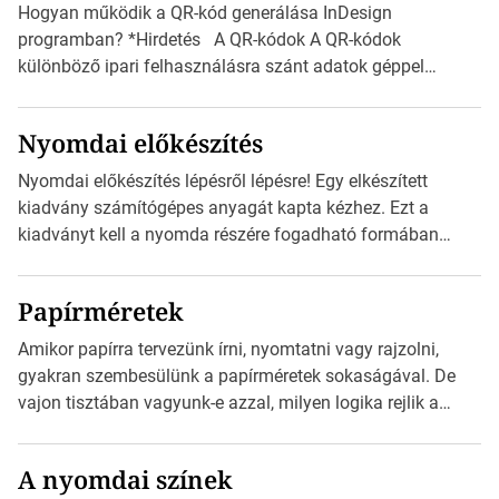
Hogyan működik a QR-kód generálása InDesign
programban? *Hirdetés A QR-kódok A QR-kódok
különböző ipari felhasználásra szánt adatok géppel
olvasható nyomtatott megfelelői. Ez mára általánossá vált
a fogyasztóknak szánt hirdetésekben. A felhasználó
Nyomdai előkészítés
okostelefonjára telepíthet egy QR-kód-leolvasó
alkalmazást, ami leolvasni és dekódolni képes az URL-
Nyomdai előkészítés lépésről lépésre! Egy elkészített
információt és átirányítja a telefon böngészőjét a cég
kiadvány számítógépes anyagát kapta kézhez. Ezt a
weblapjára. A QR-kód beolvasása után a felhasználó
kiadványt kell a nyomda részére fogadható formában
szöveges üzenetet […]
eljuttatnia Nyomdai kivitelezésre előkészítenie. Amit
kézhez kapott az egy InDesign file, sok kép file,
Papírméretek
Illustratorban készült vektorgrafika. *Hirdetés Minden
esetben konzultáljunk a nyomdával, mielőtt elkezdjük a
Amikor papírra tervezünk írni, nyomtatni vagy rajzolni,
nyomdai előkészítést!Nehogy az elkészült munka után
gyakran szembesülünk a papírméretek sokaságával. De
derüljön ki, hogy valamit másképp kellett volna csinálni! […]
vajon tisztában vagyunk-e azzal, milyen logika rejlik a
különböző méretű lapok mögött, és hogy miként
választhatjuk ki a legmegfelelőbbet projektjeinkhez?
A nyomdai színek
*Hirdetés Ebben a cikkben a papírméretek izgalmas