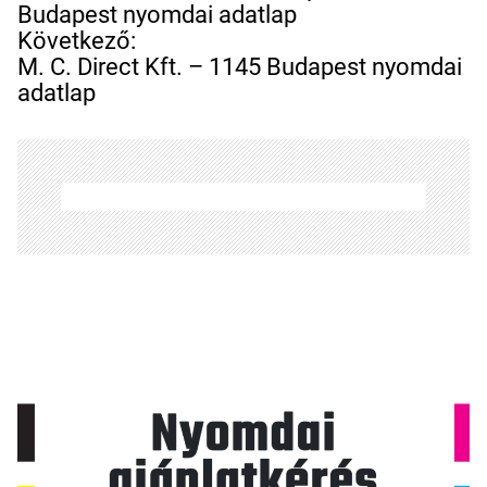
j
Budapest nyomdai adatlap
e
Következő:
g
M. C. Direct Kft. – 1145 Budapest nyomdai
y
adatlap
z
é
s
n
a
v
i
g
á
c
i
ó