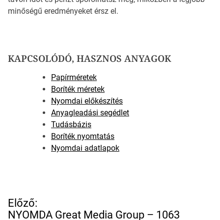
minőségű eredményeket érsz el.
KAPCSOLÓDÓ, HASZNOS ANYAGOK
Papírméretek
Boríték méretek
Nyomdai előkészítés
Anyagleadási segédlet
Tudásbázis
Boríték nyomtatás
Nyomdai adatlapok
B
Előző:
e
NYOMDA Great Media Group – 1063