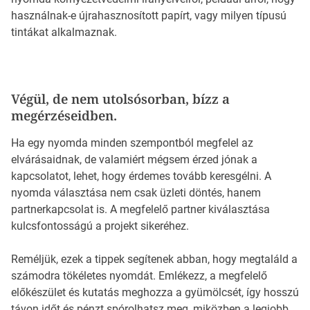
használnak-e újrahasznosított papírt, vagy milyen típusú
tintákat alkalmaznak.
Végül, de nem utolsósorban, bízz a
megérzéseidben.
Ha egy nyomda minden szempontból megfelel az
elvárásaidnak, de valamiért mégsem érzed jónak a
kapcsolatot, lehet, hogy érdemes tovább keresgélni. A
nyomda választása nem csak üzleti döntés, hanem
partnerkapcsolat is. A megfelelő partner kiválasztása
kulcsfontosságú a projekt sikeréhez.
Reméljük, ezek a tippek segítenek abban, hogy megtaláld a
számodra tökéletes nyomdát. Emlékezz, a megfelelő
előkészület és kutatás meghozza a gyümölcsét, így hosszú
távon időt és pénzt spórolhatsz meg, miközben a legjobb