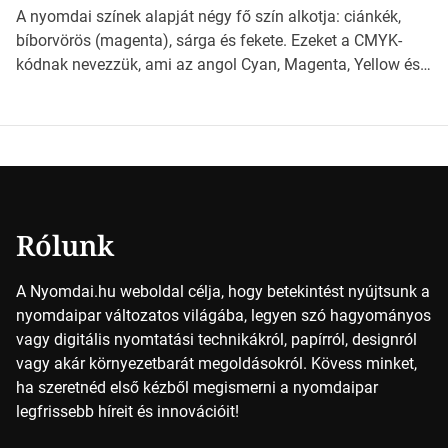
világába kalauzolunk el téged, hogy jobban megértsd,
A nyomdai színek alapját négy fő szín alkotja: ciánkék,
milyen szempontok alapján érdemes választanod a
bíborvörös (magenta), sárga és fekete. Ezeket a CMYK-
jövőben. Bevezetés a papírméretek világába A […]
kódnak nevezzük, ami az angol Cyan, Magenta, Yellow és
Key (fekete) szavak rövidítése. Ez a négy szín
keveredésével hozható létre szinte bármilyen más szín. De
vajon hogy is működik ez pontosan? *Hirdetés A nyomdai
színek részletei Amikor egy képet nyomtatnak, mindegyik
alapszínt külön-külön […]
Rólunk
A Nyomdai.hu weboldal célja, hogy betekintést nyújtsunk a
nyomdaipar változatos világába, legyen szó hagyományos
vagy digitális nyomtatási technikákról, papírról, designról
vagy akár környezetbarát megoldásokról. Kövess minket,
ha szeretnéd első kézből megismerni a nyomdaipar
legfrissebb híreit és innovációit!