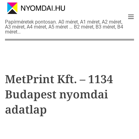
S
k
M
i
N
Papírméretek pontosan. A0 méret, A1 méret, A2 méret,
e
p
A3 méret, A4 méret, A5 méret … B2 méret, B3 méret, B4
y
n
méret…
t
o
u
o
m
c
d
o
a
n
i
t
a
MetPrint Kft. – 1134
e
d
n
a
Budapest nyomdai
t
t
l
adatlap
a
p
o
k