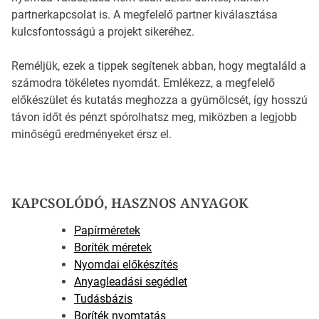
partnerkapcsolat is. A megfelelő partner kiválasztása
kulcsfontosságú a projekt sikeréhez.
Reméljük, ezek a tippek segítenek abban, hogy megtaláld a
számodra tökéletes nyomdát. Emlékezz, a megfelelő
előkészület és kutatás meghozza a gyümölcsét, így hosszú
távon időt és pénzt spórolhatsz meg, miközben a legjobb
minőségű eredményeket érsz el.
KAPCSOLÓDÓ, HASZNOS ANYAGOK
Papírméretek
Boríték méretek
Nyomdai előkészítés
Anyagleadási segédlet
Tudásbázis
Boríték nyomtatás