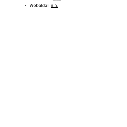
Weboldal
:
n.a.