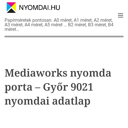
S
k
M
i
N
Papírméretek pontosan. A0 méret, A1 méret, A2 méret,
e
p
A3 méret, A4 méret, A5 méret … B2 méret, B3 méret, B4
y
n
méret…
t
o
u
o
m
c
d
o
a
n
i
t
a
Mediaworks nyomda
e
d
n
a
porta – Győr 9021
t
t
l
nyomdai adatlap
a
p
o
k