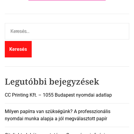
K
e
r
e
s
é
s
:
Legutóbbi bejegyzések
CC Printing Kft. – 1055 Budapest nyomdai adatlap
Milyen papírra van szükségünk? A professzionális
nyomdai munka alapja a jól megválasztott papír