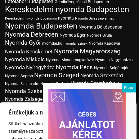
Fotólabor Budapesten
Gumibélyegző bolt Budapesten
Kereskedelmi nyomda Budapesten
nyomda
Kereskedelmi nyomda Budaörsön
Nyomda Balassagyarmat
Nyomda Budapesten
Nyomda Békéscsaba
Nyomda Debrecen
Nyomda Eger
Nyomda Gyula
Nyomda Győr
nyomdai.hu
Nyomda Kaposvár
nyomdai színek
Nyomda Magyarország
Nyomda Kecskemét
Nyomda Miskolc
Nyomda Mosonmagyaróvár
Nyomda Nagykanizsa
Nyomda Pécs
Nyomda Nyíregyháza
Nyomda Salgótarján
Nyomda Szeged
Nyomda Szekszárd
Nyomda Sopron
Nyomda Szombathely
Nyomda Szentendre
Nyomda Szolnok
Nyomda Székesfehérvár
Nyomda Tatabánya
Nyomda Vác
Nyomda Zalaegerszeg
nyomtatás
Nyomda Érd
Nyomtatás Budapesten
Papírméretek
Értékeljük a magánéletét
Szitanyomda Budapesten
Pólónyomtatás Budapesten
Sütiket használunk a böngészési élmény fokozására,
Tudásbázis
személyre szabott hirdetések vagy tartalmak megjelenítésére,
valamint a forgalom elemzésére. A "Mindent elfogad" gombra