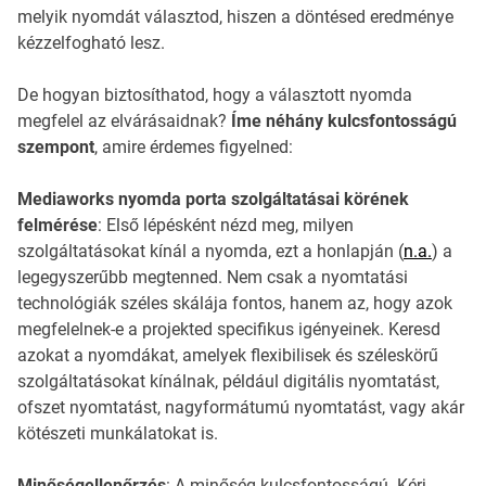
melyik nyomdát választod, hiszen a döntésed eredménye
kézzelfogható lesz.
De hogyan biztosíthatod, hogy a választott nyomda
megfelel az elvárásaidnak?
Íme néhány kulcsfontosságú
szempont
, amire érdemes figyelned:
Mediaworks nyomda porta szolgáltatásai körének
felmérése
: Első lépésként nézd meg, milyen
szolgáltatásokat kínál a nyomda, ezt a honlapján (
n.a.
) a
legegyszerűbb megtenned. Nem csak a nyomtatási
technológiák széles skálája fontos, hanem az, hogy azok
megfelelnek-e a projekted specifikus igényeinek. Keresd
azokat a nyomdákat, amelyek flexibilisek és széleskörű
szolgáltatásokat kínálnak, például digitális nyomtatást,
ofszet nyomtatást, nagyformátumú nyomtatást, vagy akár
kötészeti munkálatokat is.
Minőségellenőrzés
: A minőség kulcsfontosságú. Kérj