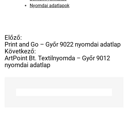
Nyomdai adatlapok
B
Előző:
e
Print and Go – Győr 9022 nyomdai adatlap
j
Következő:
e
ArtPoint Bt. Textilnyomda – Győr 9012
g
nyomdai adatlap
y
z
é
s
n
a
v
i
g