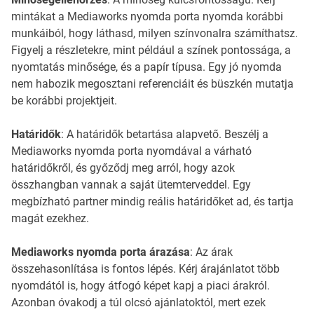
mintákat a Mediaworks nyomda porta nyomda korábbi
munkáiból, hogy láthasd, milyen színvonalra számíthatsz.
Figyelj a részletekre, mint például a színek pontossága, a
nyomtatás minősége, és a papír típusa. Egy jó nyomda
nem habozik megosztani referenciáit és büszkén mutatja
be korábbi projektjeit.
Határidők
: A határidők betartása alapvető. Beszélj a
Mediaworks nyomda porta nyomdával a várható
határidőkről, és győződj meg arról, hogy azok
összhangban vannak a saját ütemterveddel. Egy
megbízható partner mindig reális határidőket ad, és tartja
magát ezekhez.
Mediaworks nyomda porta árazása
: Az árak
összehasonlítása is fontos lépés. Kérj árajánlatot több
nyomdától is, hogy átfogó képet kapj a piaci árakról.
Azonban óvakodj a túl olcsó ajánlatoktól, mert ezek