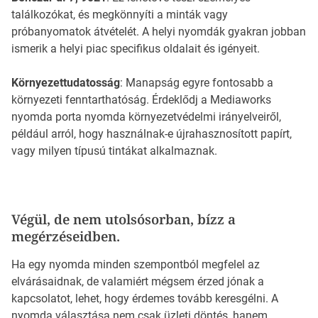
találkozókat, és megkönnyíti a minták vagy
próbanyomatok átvételét. A helyi nyomdák gyakran jobban
ismerik a helyi piac specifikus oldalait és igényeit.
Környezettudatosság
: Manapság egyre fontosabb a
környezeti fenntarthatóság. Érdeklődj a Mediaworks
nyomda porta nyomda környezetvédelmi irányelveiről,
például arról, hogy használnak-e újrahasznosított papírt,
vagy milyen típusú tintákat alkalmaznak.
Végül, de nem utolsósorban, bízz a
megérzéseidben.
Ha egy nyomda minden szempontból megfelel az
elvárásaidnak, de valamiért mégsem érzed jónak a
kapcsolatot, lehet, hogy érdemes tovább keresgélni. A
nyomda választása nem csak üzleti döntés, hanem