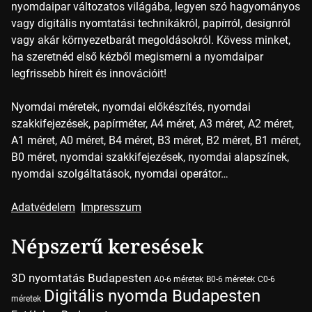
nyomdaipar változatos világába, legyen szó hagyományos
vagy digitális nyomtatási technikákról, papírról, designról
vagy akár környezetbarát megoldásokról. Kövess minket,
ha szeretnéd első kézből megismerni a nyomdaipar
legfrissebb híreit és innovációit!
Nyomdai méretek, nyomdai előkészítés, nyomdai
szakkifejezések, papírméter, A4 méret, A3 méret, A2 méret,
A1 méret, A0 méret, B4 méret, B3 méret, B2 méret, B1 méret,
B0 méret, nyomdai szakkifejezések, nyomdai alapszínek,
nyomdai szolgáltatások, nyomdai operátor…
Adatvédelem
Impresszum
Népszerű keresések
3D nyomtatás Budapesten
A0-6 méretek
B0-6 méretek
C0-6
Digitális nyomda Budapesten
méretek