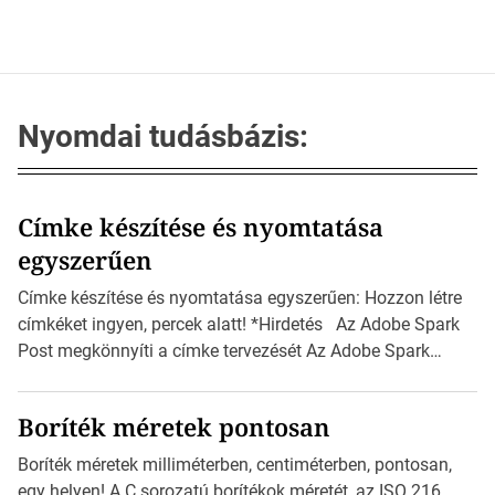
Nyomdai tudásbázis:
Címke készítése és nyomtatása
egyszerűen
Címke készítése és nyomtatása egyszerűen: Hozzon létre
címkéket ingyen, percek alatt! *Hirdetés Az Adobe Spark
Post megkönnyíti a címke tervezését Az Adobe Spark
Inspirációs galériája rengeteg professzionálisan
megtervezett sablont tartalmaz, amelyek segítségével
Boríték méretek pontosan
igazán foroghatnak a kreatív fogaskerekek, miközben
zajlik a saját címke készítése. Hogyan készítsünk címkét?
Boríték méretek milliméterben, centiméterben, pontosan,
Válasszon méretet és alakot: Válassza ki a kívánt címke
egy helyen! A C sorozatú borítékok méretét, az ISO 216