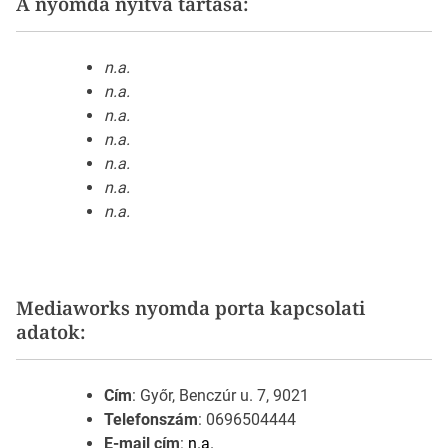
A nyomda nyitva tartása:
n.a.
n.a.
n.a.
n.a.
n.a.
n.a.
n.a.
Mediaworks nyomda porta kapcsolati
adatok:
Cím
: Győr, Benczúr u. 7, 9021
Telefonszám
: 0696504444
E-mail cím
:
n.a.