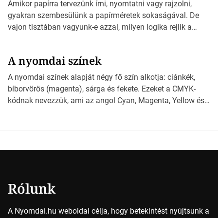
esetben konzultáljunk a nyomdával, mielőtt elkezdjük a
Amikor papírra tervezünk írni, nyomtatni vagy rajzolni,
nyomdai előkészítést!Nehogy az elkészült munka után
gyakran szembesülünk a papírméretek sokaságával. De
derüljön ki, hogy valamit másképp kellett volna csinálni! […]
vajon tisztában vagyunk-e azzal, milyen logika rejlik a
különböző méretű lapok mögött, és hogy miként
választhatjuk ki a legmegfelelőbbet projektjeinkhez?
A nyomdai színek
*Hirdetés Ebben a cikkben a papírméretek izgalmas
világába kalauzolunk el téged, hogy jobban megértsd,
A nyomdai színek alapját négy fő szín alkotja: ciánkék,
milyen szempontok alapján érdemes választanod a
bíborvörös (magenta), sárga és fekete. Ezeket a CMYK-
jövőben. Bevezetés a papírméretek világába A […]
kódnak nevezzük, ami az angol Cyan, Magenta, Yellow és
Key (fekete) szavak rövidítése. Ez a négy szín
keveredésével hozható létre szinte bármilyen más szín. De
vajon hogy is működik ez pontosan? *Hirdetés A nyomdai
színek részletei Amikor egy képet nyomtatnak, mindegyik
alapszínt külön-külön […]
Rólunk
A Nyomdai.hu weboldal célja, hogy betekintést nyújtsunk a