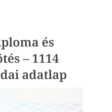
iploma és
tés – 1114
dai adatlap