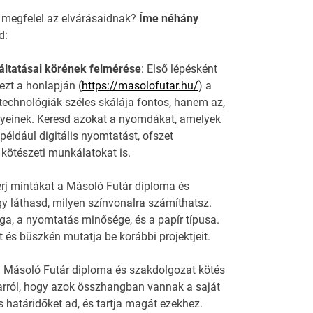
 megfelel az elvárásaidnak?
Íme néhány
d:
áltatásai körének felmérése
: Első lépésként
ezt a honlapján (
https://masolofutar.hu/
) a
echnológiák széles skálája fontos, hanem az,
ényeinek. Keresd azokat a nyomdákat, amelyek
 például digitális nyomtatást, ofszet
ötészeti munkálatokat is.
rj mintákat a Másoló Futár diploma és
 láthasd, milyen színvonalra számíthatsz.
ága, a nyomtatás minősége, és a papír típusa.
és büszkén mutatja be korábbi projektjeit.
 a Másoló Futár diploma és szakdolgozat kötés
arról, hogy azok összhangban vannak a saját
 határidőket ad, és tartja magát ezekhez.