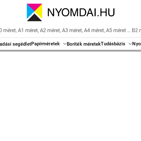
 méret, A1 méret, A2 méret, A3 méret, A4 méret, A5 méret … B2 
Papírméretek
Tudásbázis
Nyo
adási segédlet
Boríték méretek