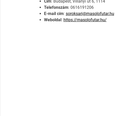
Cím
: Budapest, Villányi út 6, 1114
Telefonszám
: 0616191206
E-mail cím
:
soroksari@masolofutar.hu
Weboldal
:
https://masolofutar.hu/