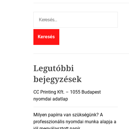
K
e
r
e
s
é
s
:
Legutóbbi
bejegyzések
CC Printing Kft. – 1055 Budapest
nyomdai adatlap
Milyen papírra van szükségünk? A
professzionális nyomdai munka alapja a
jól megválasztott papír