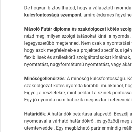
De hogyan biztosíthatod, hogy a választott nyomda
kulcsfontosságú szempont
, amire érdemes figyelne
Másoló Futár diploma és szakdolgozat kötés szolg
nézd meg, milyen szolgáltatásokat kínál a nyomda, 
legegyszerűbb megtenned. Nem csak a nyomtatási t
hogy azok megfelelnek-e a projekted specifikus ig
flexibilisek és széleskörű szolgáltatásokat kínálnak,
nyomtatást, nagyformátumú nyomtatást, vagy akár k
Minőségellenőrzés
: A minőség kulcsfontosságú. Ké
szakdolgozat kötés nyomda korábbi munkáiból, hogy
Figyelj a részletekre, mint például a színek pontoss
Egy jó nyomda nem habozik megosztani referenciáit 
Határidők
: A határidők betartása alapvető. Beszélj
nyomdával a várható határidőkről, és győződj meg 
ütemterveddel. Egy megbízható partner mindig reális