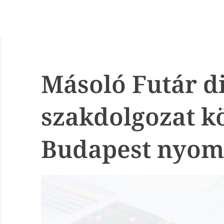
Másoló Futár d
szakdolgozat kö
Budapest nyom