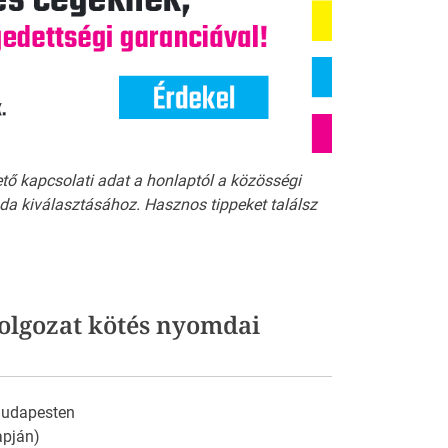
ető kapcsolati adat a honlaptól a közösségi
a kiválasztásához. Hasznos tippeket találsz
olgozat kötés nyomdai
 Budapesten
apján)