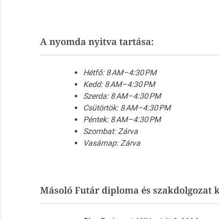
A nyomda nyitva tartása:
Hétfő: 8 AM–4:30 PM
Kedd: 8 AM–4:30 PM
Szerda: 8 AM–4:30 PM
Csütörtök: 8 AM–4:30 PM
Péntek: 8 AM–4:30 PM
Szombat: Zárva
Vasárnap: Zárva
Másoló Futár diploma és szakdolgozat k