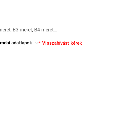
méret, B3 méret, B4 méret…
mdai adatlapok
* Visszahívást kérek