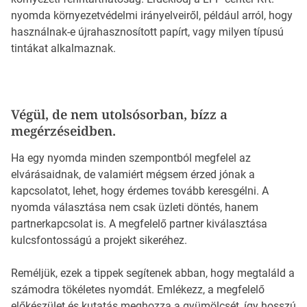
nyomda környezetvédelmi irányelveiről, például arról, hogy
használnak-e újrahasznosított papírt, vagy milyen típusú
tintákat alkalmaznak.
Végül, de nem utolsósorban, bízz a
megérzéseidben.
Ha egy nyomda minden szempontból megfelel az
elvárásaidnak, de valamiért mégsem érzed jónak a
kapcsolatot, lehet, hogy érdemes tovább keresgélni. A
nyomda választása nem csak üzleti döntés, hanem
partnerkapcsolat is. A megfelelő partner kiválasztása
kulcsfontosságú a projekt sikeréhez.
Reméljük, ezek a tippek segítenek abban, hogy megtaláld a
számodra tökéletes nyomdát. Emlékezz, a megfelelő
előkészület és kutatás meghozza a gyümölcsét, így hosszú