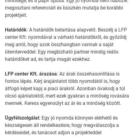
minősége, és a papír típusa. Egy jó nyomda nem habozik
megosztani referenciáit és büszkén mutatja be korábbi
projektjeit.
Határidők
: A határidők betartása alapvető. Beszélj a LFP
center Kft. nyomdával a várható határidőkről, és győződj
meg arról, hogy azok összhangban vannak a saját
ütemterveddel. Egy megbízható partner mindig reális
határidőket ad, és tartja magát ezekhez.
LFP center Kft. árazása
: Az árak összehasonlítása is
fontos lépés. Kérj árajánlatot több nyomdától is, hogy
átfogó képet kapj a piaci árakról. Azonban óvakodj a túl
olcsó ajánlatoktól, mert ezek gyakran a minőség rovására
mennek. Keress egyensúlyt az ár és a minőség között.
Ügyfélszolgálat
: Egy jó nyomda könnyen elérhető és
készségesen áll rendelkezésre, hogy megválaszolja a
kérdéseidet, és tanácsot adjon a projekteddel