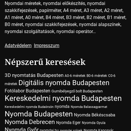
Nyomdai méretek, nyomdai előkészítés, nyomdai
szakkifejezések, papírméter, A4 méret, A3 méret, A2 méret,
A1 méret, A0 méret, B4 méret, B3 méret, B2 méret, B1 méret,
B0 méret, nyomdai szakkifejezések, nyomdai alapszínek,
nyomdai szolgáltatások, nyomdai operátor…
Adatvédelem
Impresszum
Népszerű keresések
3D nyomtatás Budapesten
A0-6 méretek
B0-6 méretek
C0-6
Digitális nyomda Budapesten
méretek
Fotólabor Budapesten
Gumibélyegző bolt Budapesten
Kereskedelmi nyomda Budapesten
nyomda
Kereskedelmi nyomda Budaörsön
Nyomda Balassagyarmat
Nyomda Budapesten
Nyomda Békéscsaba
Nyomda Debrecen
Nyomda Eger
Nyomda Gyula
Nyomda Győr
nyomdai.hu
Nyomda Kaposvár
nyomdai színek