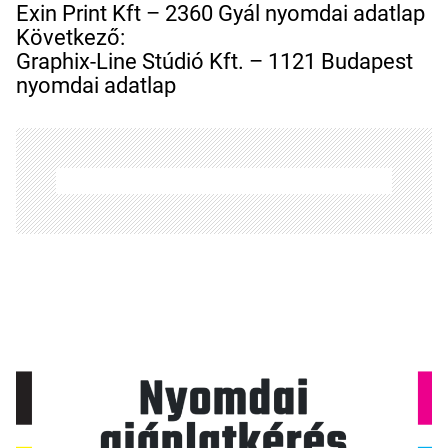
e
Exin Print Kft – 2360 Gyál nyomdai adatlap
j
Következő:
e
Graphix-Line Stúdió Kft. – 1121 Budapest
g
nyomdai adatlap
y
z
é
s
n
a
v
i
g
á
c
i
ó