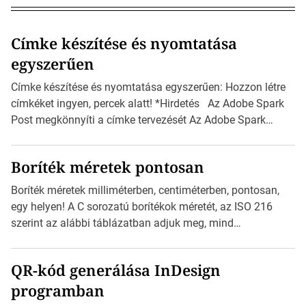
Címke készítése és nyomtatása
egyszerűen
Címke készítése és nyomtatása egyszerűen: Hozzon létre
címkéket ingyen, percek alatt! *Hirdetés Az Adobe Spark
Post megkönnyíti a címke tervezését Az Adobe Spark
Inspirációs galériája rengeteg professzionálisan
megtervezett sablont tartalmaz, amelyek segítségével
Boríték méretek pontosan
igazán foroghatnak a kreatív fogaskerekek, miközben
zajlik a saját címke készítése. Hogyan készítsünk címkét?
Boríték méretek milliméterben, centiméterben, pontosan,
Válasszon méretet és alakot: Válassza ki a kívánt címke
egy helyen! A C sorozatú borítékok méretét, az ISO 216
méretét. Akár néhány […]
szerint az alábbi táblázatban adjuk meg, mind
milliméterben, mind centiméterben. *Hirdetés C sorozatú
boríték méretek Az alábbi ábra az egyes borítékok méretét
QR-kód generálása InDesign
mutatja az A4-es papírlaphoz viszonyítva. Az amerikai és
programban
észak-amerikai boríték méretére az ISO 216 nem
vonatkozik. Boríték méretének táblázata C0-tól […]