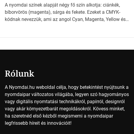
világába kalauzolunk el téged, hogy jobban megértsd,
A nyomdai színek alapját négy fő szín alkotja: ciánkék,
milyen szempontok alapján érdemes választanod a
bíborvörös (magenta), sárga és fekete. Ezeket a CMYK-
jövőben. Bevezetés a papírméretek világába A […]
kódnak nevezzük, ami az angol Cyan, Magenta, Yellow és
Key (fekete) szavak rövidítése. Ez a négy szín
keveredésével hozható létre szinte bármilyen más szín. De
vajon hogy is működik ez pontosan? *Hirdetés A nyomdai
színek részletei Amikor egy képet nyomtatnak, mindegyik
alapszínt külön-külön […]
Rólunk
A Nyomdai.hu weboldal célja, hogy betekintést nyújtsunk a
nyomdaipar változatos világába, legyen szó hagyományos
vagy digitális nyomtatási technikákról, papírról, designról
vagy akár környezetbarát megoldásokról. Kövess minket,
ha szeretnéd első kézből megismerni a nyomdaipar
legfrissebb híreit és innovációit!