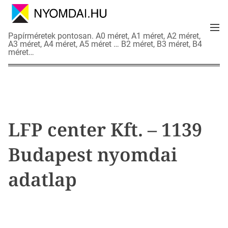
S
k
M
i
N
Papírméretek pontosan. A0 méret, A1 méret, A2 méret,
e
p
A3 méret, A4 méret, A5 méret … B2 méret, B3 méret, B4
y
n
méret…
t
o
u
o
m
c
d
o
a
n
i
t
a
LFP center Kft. – 1139
e
d
n
a
Budapest nyomdai
t
t
l
adatlap
a
p
o
k