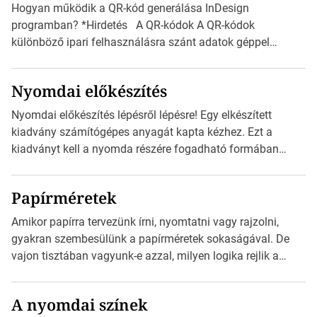
Hogyan működik a QR-kód generálása InDesign
programban? *Hirdetés A QR-kódok A QR-kódok
különböző ipari felhasználásra szánt adatok géppel
olvasható nyomtatott megfelelői. Ez mára általánossá vált
a fogyasztóknak szánt hirdetésekben. A felhasználó
Nyomdai előkészítés
okostelefonjára telepíthet egy QR-kód-leolvasó
alkalmazást, ami leolvasni és dekódolni képes az URL-
Nyomdai előkészítés lépésről lépésre! Egy elkészített
információt és átirányítja a telefon böngészőjét a cég
kiadvány számítógépes anyagát kapta kézhez. Ezt a
weblapjára. A QR-kód beolvasása után a felhasználó
kiadványt kell a nyomda részére fogadható formában
szöveges üzenetet […]
eljuttatnia Nyomdai kivitelezésre előkészítenie. Amit
kézhez kapott az egy InDesign file, sok kép file,
Papírméretek
Illustratorban készült vektorgrafika. *Hirdetés Minden
esetben konzultáljunk a nyomdával, mielőtt elkezdjük a
Amikor papírra tervezünk írni, nyomtatni vagy rajzolni,
nyomdai előkészítést!Nehogy az elkészült munka után
gyakran szembesülünk a papírméretek sokaságával. De
derüljön ki, hogy valamit másképp kellett volna csinálni! […]
vajon tisztában vagyunk-e azzal, milyen logika rejlik a
különböző méretű lapok mögött, és hogy miként
választhatjuk ki a legmegfelelőbbet projektjeinkhez?
A nyomdai színek
*Hirdetés Ebben a cikkben a papírméretek izgalmas