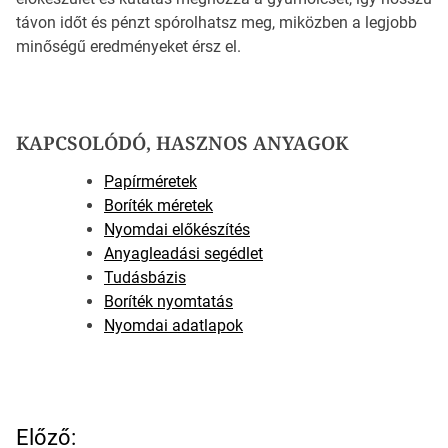
távon időt és pénzt spórolhatsz meg, miközben a legjobb
minőségű eredményeket érsz el.
KAPCSOLÓDÓ, HASZNOS ANYAGOK
Papírméretek
Boríték méretek
Nyomdai előkészítés
Anyagleadási segédlet
Tudásbázis
Boríték nyomtatás
Nyomdai adatlapok
B
Előző: