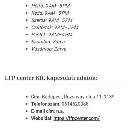
Hétfő: 9 AM–5 PM
Kedd: 9 AM–5 PM
Szerda: 9 AM–5 PM
Csütörtök: 9 AM–5 PM
Péntek: 9 AM–4 PM
Szombat: Zárva
Vasárnap: Zárva
LFP center Kft. kapcsolati adatok:
Cím
: Budapest, Rozsnyay utca 11, 1139
Telefonszám
: 0614520088
E-mail cím
:
n.a.
Weboldal
:
https://lfpcenter.com/