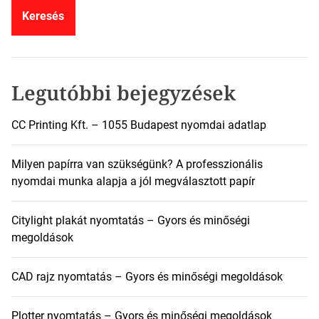
e
s
é
s
:
Legutóbbi bejegyzések
CC Printing Kft. – 1055 Budapest nyomdai adatlap
Milyen papírra van szükségünk? A professzionális
nyomdai munka alapja a jól megválasztott papír
Citylight plakát nyomtatás – Gyors és minőségi
megoldások
CAD rajz nyomtatás – Gyors és minőségi megoldások
Plotter nyomtatás – Gyors és minőségi megoldások