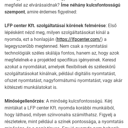
megfelel az elvárásaidnak?
Íme néhány kulcsfontosságú
szempont
, amire érdemes figyelned:
LFP center Kft. szolgáltatásai körének felmérése
: Első
lépésként nézd meg, milyen szolgáltatásokat kínál a
nyomda, ezt a honlapján (
https://lfpcenter.com/
) a
legegyszerűbb megtenned. Nem csak a nyomtatási
technológiák széles skálája fontos, hanem az, hogy azok
megfelelnek-e a projekted specifikus igényeinek. Keresd
azokat a nyomdákat, amelyek flexibilisek és széleskörű
szolgáltatásokat kínálnak, például digitális nyomtatást,
ofszet nyomtatást, nagyformátumú nyomtatást, vagy akár
kötészeti munkálatokat is.
Minőségellenőrzés
: A minőség kulcsfontosságú. Kérj
mintákat a LFP center Kft. nyomda korábbi munkáiból,
hogy láthasd, milyen színvonalra számíthatsz. Figyelj a
részletekre, mint például a színek pontossága, a nyomtatás