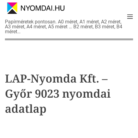
S
k
M
i
N
Papírméretek pontosan. A0 méret, A1 méret, A2 méret,
e
p
A3 méret, A4 méret, A5 méret … B2 méret, B3 méret, B4
y
n
méret…
t
o
u
o
m
c
d
o
a
n
i
t
a
LAP-Nyomda Kft. –
e
d
n
a
Győr 9023 nyomdai
t
t
l
adatlap
a
p
o
k