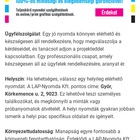
Ügyfélszolgálat
: Egy jó nyomda könnyen elérhető és
készségesen áll rendelkezésre, hogy megválaszolja a
kérdéseidet, és tanácsot adjon a projekteddel
kapcsolatban. Egy professzionális csapat, amely
készségesen áll az ügyfelek rendelkezésére, aranyat ér.
Helyszín
: Ha lehetséges, válassz egy helyileg elérhető
nyomdát. A LAP-Nyomda Kft. pontos címe:
Győr,
Körkemence u. 2, 9023
. Ez lehetővé teszi személyes
találkozókat, és megkönnyíti a minták vagy
próbanyomatok átvételét. A helyi nyomdák gyakran jobban
ismerik a helyi piac specifikus oldalait és igényeit.
Környezettudatosság
: Manapság egyre fontosabb a
környezeti fenntarthatóság. Érdeklődj a LAP-Nyomda Kft.