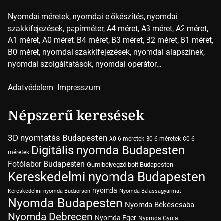
Nyomdai méretek, nyomdai előkészítés, nyomdai
szakkifejezések, papírméter, A4 méret, A3 méret, A2 méret,
A1 méret, A0 méret, B4 méret, B3 méret, B2 méret, B1 méret,
B0 méret, nyomdai szakkifejezések, nyomdai alapszínek,
nyomdai szolgáltatások, nyomdai operátor…
Adatvédelem
Impresszum
Népszerű keresések
3D nyomtatás Budapesten
A0-6 méretek
B0-6 méretek
C0-6
Digitális nyomda Budapesten
méretek
Fotólabor Budapesten
Gumibélyegző bolt Budapesten
Kereskedelmi nyomda Budapesten
nyomda
Kereskedelmi nyomda Budaörsön
Nyomda Balassagyarmat
Nyomda Budapesten
Nyomda Békéscsaba
Nyomda Debrecen
Nyomda Eger
Nyomda Gyula