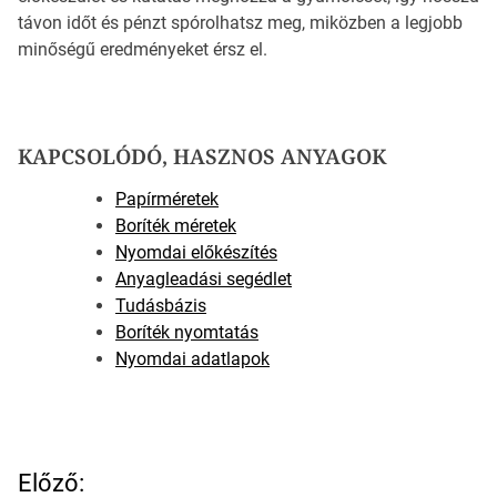
távon időt és pénzt spórolhatsz meg, miközben a legjobb
minőségű eredményeket érsz el.
KAPCSOLÓDÓ, HASZNOS ANYAGOK
Papírméretek
Boríték méretek
Nyomdai előkészítés
Anyagleadási segédlet
Tudásbázis
Boríték nyomtatás
Nyomdai adatlapok
B
Előző: