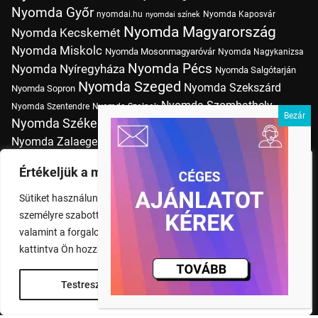
Nyomda Győr
nyomdai.hu
Nyomda Kaposvár
nyomdai színek
Nyomda Magyarország
Nyomda Kecskemét
Nyomda Miskolc
Nyomda Mosonmagyaróvár
Nyomda Nagykanizsa
Nyomda Pécs
Nyomda Nyíregyháza
Nyomda Salgótarján
Nyomda Szeged
Nyomda Szekszárd
Nyomda Sopron
Nyomda Szombathely
Nyomda Szentendre
Nyomda Szolnok
Nyomda Székesfehérvár
Nyomda Tatabánya
Nyomda Vác
Nyomda Zalaegerszeg
nyomtatás
Nyomda Érd
Nyomtatás Budapesten
Papírméretek
Értékeljük a magánéletét
Szitanyomda Budapesten
Pólónyomtatás Budapesten
Sütiket használunk a böngészési élmény fokozására,
Tudásbázis
személyre szabott hirdetések vagy tartalmak megjelenítésére,
valamint a forgalom elemzésére. A "Mindent elfogad" gombra
kattintva Ön hozzájárul a cookie-k használatához.
Testreszabás
Rendben