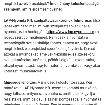
megfelel az elvárásaidnak?
Íme néhány kulcsfontosságú
szempont
, amire érdemes figyelned:
LAP-Nyomda Kft. szolgáltatásai körének felmérése
: Első
lépésként nézd meg, milyen szolgáltatásokat kínál a
nyomda, ezt a honlapján (
https://www.lap-nyomda.hu/
) a
legegyszerűbb megtenned. Nem csak a nyomtatási
technológiák széles skálája fontos, hanem az, hogy azok
megfelelnek-e a projekted specifikus igényeinek. Keresd
azokat a nyomdákat, amelyek flexibilisek és széleskörű
szolgáltatásokat kínálnak, például digitális nyomtatást,
ofszet nyomtatást, nagyformátumú nyomtatást, vagy akár
kötészeti munkálatokat is.
Minőségellenőrzés
: A minőség kulcsfontosságú. Kérj
mintákat a LAP-Nyomda Kft. nyomda korábbi munkáiból,
hogy láthasd, milyen színvonalra számíthatsz. Figyelj a
részletekre, mint például a színek pontossága, a nyomtatás
minősége, és a papír típusa. Egy jó nyomda nem habozik