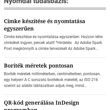
Nyomdai tudásbázis:
Címke készítése és nyomtatása
egyszerűen
Címke készítése és nyomtatása egyszerűen: Hozzon létre
címkéket ingyen, percek alatt! *Hirdetés Az Adobe Spark
Post megkönnyíti a címke tervezését Az Adobe Spark
Inspirációs galériája rengeteg professzionálisan
megtervezett sablont tartalmaz, amelyek segítségével
Boríték méretek pontosan
igazán foroghatnak a kreatív fogaskerekek, miközben
zajlik a saját címke készítése. Hogyan készítsünk címkét?
Boríték méretek milliméterben, centiméterben, pontosan,
Válasszon méretet és alakot: Válassza ki a kívánt címke
egy helyen! A C sorozatú borítékok méretét, az ISO 216
méretét. Akár néhány […]
szerint az alábbi táblázatban adjuk meg, mind
milliméterben, mind centiméterben. *Hirdetés C sorozatú
boríték méretek Az alábbi ábra az egyes borítékok méretét
QR-kód generálása InDesign
mutatja az A4-es papírlaphoz viszonyítva. Az amerikai és
programban
észak-amerikai boríték méretére az ISO 216 nem