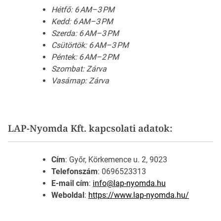
Hétfő: 6 AM–3 PM
Kedd: 6 AM–3 PM
Szerda: 6 AM–3 PM
Csütörtök: 6 AM–3 PM
Péntek: 6 AM–2 PM
Szombat: Zárva
Vasárnap: Zárva
LAP-Nyomda Kft. kapcsolati adatok:
Cím
: Győr, Körkemence u. 2, 9023
Telefonszám
: 0696523313
E-mail cím
:
info@lap-nyomda.hu
Weboldal
:
https://www.lap-nyomda.hu/