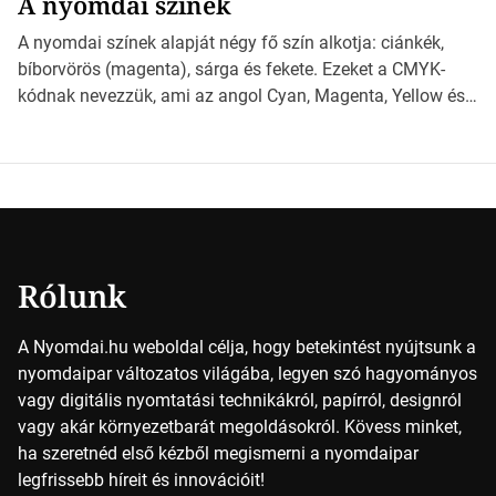
A nyomdai színek
*Hirdetés Ebben a cikkben a papírméretek izgalmas
világába kalauzolunk el téged, hogy jobban megértsd,
A nyomdai színek alapját négy fő szín alkotja: ciánkék,
milyen szempontok alapján érdemes választanod a
bíborvörös (magenta), sárga és fekete. Ezeket a CMYK-
jövőben. Bevezetés a papírméretek világába A […]
kódnak nevezzük, ami az angol Cyan, Magenta, Yellow és
Key (fekete) szavak rövidítése. Ez a négy szín
keveredésével hozható létre szinte bármilyen más szín. De
vajon hogy is működik ez pontosan? *Hirdetés A nyomdai
színek részletei Amikor egy képet nyomtatnak, mindegyik
alapszínt külön-külön […]
Rólunk
A Nyomdai.hu weboldal célja, hogy betekintést nyújtsunk a
nyomdaipar változatos világába, legyen szó hagyományos
vagy digitális nyomtatási technikákról, papírról, designról
vagy akár környezetbarát megoldásokról. Kövess minket,
ha szeretnéd első kézből megismerni a nyomdaipar
legfrissebb híreit és innovációit!