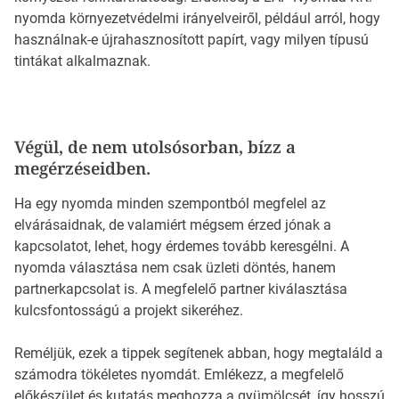
nyomda környezetvédelmi irányelveiről, például arról, hogy
használnak-e újrahasznosított papírt, vagy milyen típusú
tintákat alkalmaznak.
Végül, de nem utolsósorban, bízz a
megérzéseidben.
Ha egy nyomda minden szempontból megfelel az
elvárásaidnak, de valamiért mégsem érzed jónak a
kapcsolatot, lehet, hogy érdemes tovább keresgélni. A
nyomda választása nem csak üzleti döntés, hanem
partnerkapcsolat is. A megfelelő partner kiválasztása
kulcsfontosságú a projekt sikeréhez.
Reméljük, ezek a tippek segítenek abban, hogy megtaláld a
számodra tökéletes nyomdát. Emlékezz, a megfelelő
előkészület és kutatás meghozza a gyümölcsét, így hosszú