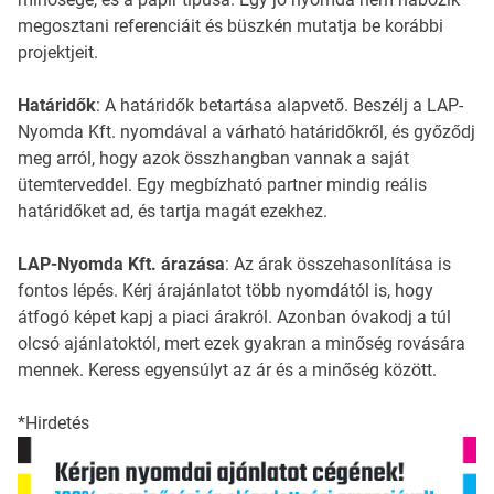
megosztani referenciáit és büszkén mutatja be korábbi
projektjeit.
Határidők
: A határidők betartása alapvető. Beszélj a LAP-
Nyomda Kft. nyomdával a várható határidőkről, és győződj
meg arról, hogy azok összhangban vannak a saját
ütemterveddel. Egy megbízható partner mindig reális
határidőket ad, és tartja magát ezekhez.
LAP-Nyomda Kft. árazása
: Az árak összehasonlítása is
fontos lépés. Kérj árajánlatot több nyomdától is, hogy
átfogó képet kapj a piaci árakról. Azonban óvakodj a túl
olcsó ajánlatoktól, mert ezek gyakran a minőség rovására
mennek. Keress egyensúlyt az ár és a minőség között.
*Hirdetés