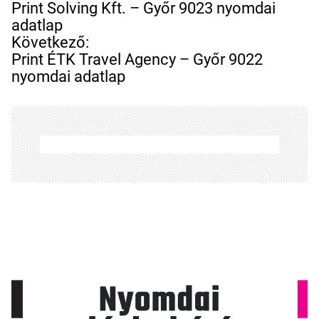
e
Print Solving Kft. – Győr 9023 nyomdai
j
adatlap
e
Következő:
g
Print ÉTK Travel Agency – Győr 9022
y
nyomdai adatlap
z
é
s
n
a
v
i
g
á
c
i
ó