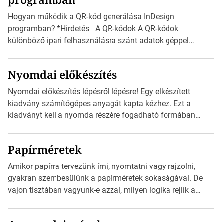
vonatkozik. Boríték méretének táblázata C0-tól […]
Hogyan működik a QR-kód generálása InDesign
programban? *Hirdetés A QR-kódok A QR-kódok
különböző ipari felhasználásra szánt adatok géppel
olvasható nyomtatott megfelelői. Ez mára általánossá vált
a fogyasztóknak szánt hirdetésekben. A felhasználó
Nyomdai előkészítés
okostelefonjára telepíthet egy QR-kód-leolvasó
alkalmazást, ami leolvasni és dekódolni képes az URL-
Nyomdai előkészítés lépésről lépésre! Egy elkészített
információt és átirányítja a telefon böngészőjét a cég
kiadvány számítógépes anyagát kapta kézhez. Ezt a
weblapjára. A QR-kód beolvasása után a felhasználó
kiadványt kell a nyomda részére fogadható formában
szöveges üzenetet […]
eljuttatnia Nyomdai kivitelezésre előkészítenie. Amit
kézhez kapott az egy InDesign file, sok kép file,
Papírméretek
Illustratorban készült vektorgrafika. *Hirdetés Minden
esetben konzultáljunk a nyomdával, mielőtt elkezdjük a
Amikor papírra tervezünk írni, nyomtatni vagy rajzolni,
nyomdai előkészítést!Nehogy az elkészült munka után
gyakran szembesülünk a papírméretek sokaságával. De
derüljön ki, hogy valamit másképp kellett volna csinálni! […]
vajon tisztában vagyunk-e azzal, milyen logika rejlik a
különböző méretű lapok mögött, és hogy miként
választhatjuk ki a legmegfelelőbbet projektjeinkhez?