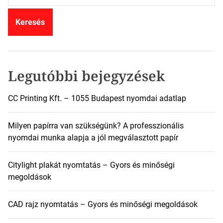
r
e
s
é
s
:
Legutóbbi bejegyzések
CC Printing Kft. – 1055 Budapest nyomdai adatlap
Milyen papírra van szükségünk? A professzionális
nyomdai munka alapja a jól megválasztott papír
Citylight plakát nyomtatás – Gyors és minőségi
megoldások
CAD rajz nyomtatás – Gyors és minőségi megoldások