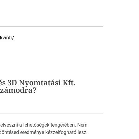
vintr/
és 3D Nyomtatási Kft.
 számodra?
 elveszni a lehetőségek tengerében. Nem
döntésed eredménye kézzelfogható lesz.