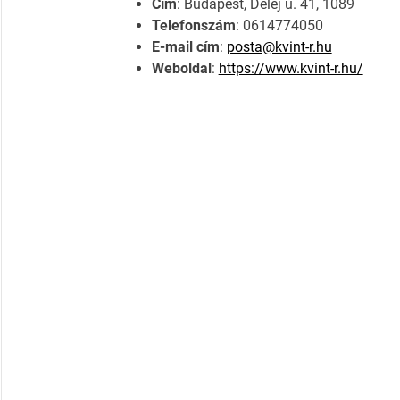
Cím
: Budapest, Delej u. 41, 1089
Telefonszám
: 0614774050
E-mail cím
:
posta@kvint-r.hu
Weboldal
:
https://www.kvint-r.hu/