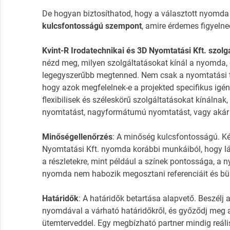
De hogyan biztosíthatod, hogy a választott nyomda
kulcsfontosságú szempont
, amire érdemes figyelne
Kvint-R Irodatechnikai és 3D Nyomtatási Kft. szol
nézd meg, milyen szolgáltatásokat kínál a nyomda, 
legegyszerűbb megtenned. Nem csak a nyomtatási t
hogy azok megfelelnek-e a projekted specifikus ig
flexibilisek és széleskörű szolgáltatásokat kínálnak,
nyomtatást, nagyformátumú nyomtatást, vagy akár k
Minőségellenőrzés
: A minőség kulcsfontosságú. Kér
Nyomtatási Kft. nyomda korábbi munkáiból, hogy lát
a részletekre, mint például a színek pontossága, a 
nyomda nem habozik megosztani referenciáit és büsz
Határidők
: A határidők betartása alapvető. Beszélj 
nyomdával a várható határidőkről, és győződj meg 
ütemterveddel. Egy megbízható partner mindig reális