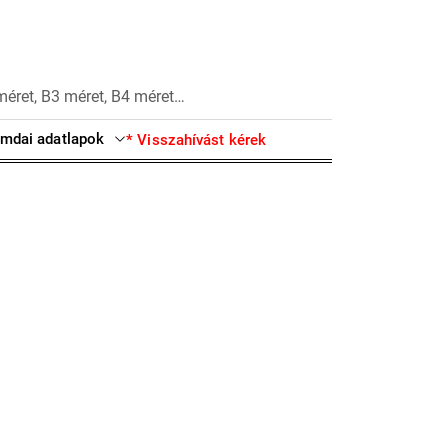
méret, B3 méret, B4 méret…
mdai adatlapok
* Visszahívást kérek