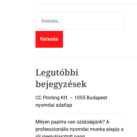
K
e
r
e
s
é
s
:
Legutóbbi
bejegyzések
CC Printing Kft. – 1055 Budapest
nyomdai adatlap
Milyen papírra van szükségünk? A
professzionális nyomdai munka alapja a
jól megválasztott papír