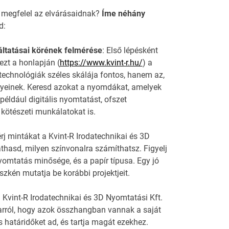
 megfelel az elvárásaidnak?
Íme néhány
d:
gáltatásai körének felmérése
: Első lépésként
ezt a honlapján (
https://www.kvint-r.hu/
) a
echnológiák széles skálája fontos, hanem az,
ényeinek. Keresd azokat a nyomdákat, amelyek
 például digitális nyomtatást, ofszet
ötészeti munkálatokat is.
j mintákat a Kvint-R Irodatechnikai és 3D
hasd, milyen színvonalra számíthatsz. Figyelj
nyomtatás minősége, és a papír típusa. Egy jó
kén mutatja be korábbi projektjeit.
a Kvint-R Irodatechnikai és 3D Nyomtatási Kft.
arról, hogy azok összhangban vannak a saját
 határidőket ad, és tartja magát ezekhez.