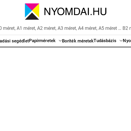
 méret, A1 méret, A2 méret, A3 méret, A4 méret, A5 méret … B2 
Papírméretek
Tudásbázis
Nyo
adási segédlet
Boríték méretek