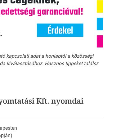
ető kapcsolati adat a honlaptól a közösségi
a kiválasztásához. Hasznos tippeket találsz
yomtatási Kft. nyomdai
apesten
apján)