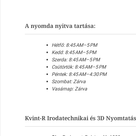
A nyomda nyitva tartása:
Hétfő: 8:45 AM–5 PM
Kedd: 8:45 AM–5 PM
Szerda: 8:45 AM–5 PM
Csütörtök: 8:45 AM–5 PM
Péntek: 8:45 AM–4:30 PM
Szombat: Zárva
Vasárnap: Zárva
Kvint-R Irodatechnikai és 3D Nyomtatási