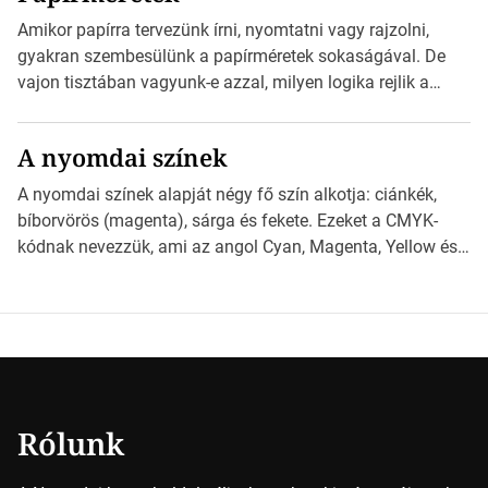
esetben konzultáljunk a nyomdával, mielőtt elkezdjük a
Amikor papírra tervezünk írni, nyomtatni vagy rajzolni,
nyomdai előkészítést!Nehogy az elkészült munka után
gyakran szembesülünk a papírméretek sokaságával. De
derüljön ki, hogy valamit másképp kellett volna csinálni! […]
vajon tisztában vagyunk-e azzal, milyen logika rejlik a
különböző méretű lapok mögött, és hogy miként
választhatjuk ki a legmegfelelőbbet projektjeinkhez?
A nyomdai színek
*Hirdetés Ebben a cikkben a papírméretek izgalmas
világába kalauzolunk el téged, hogy jobban megértsd,
A nyomdai színek alapját négy fő szín alkotja: ciánkék,
milyen szempontok alapján érdemes választanod a
bíborvörös (magenta), sárga és fekete. Ezeket a CMYK-
jövőben. Bevezetés a papírméretek világába A […]
kódnak nevezzük, ami az angol Cyan, Magenta, Yellow és
Key (fekete) szavak rövidítése. Ez a négy szín
keveredésével hozható létre szinte bármilyen más szín. De
vajon hogy is működik ez pontosan? *Hirdetés A nyomdai
színek részletei Amikor egy képet nyomtatnak, mindegyik
alapszínt külön-külön […]
Rólunk