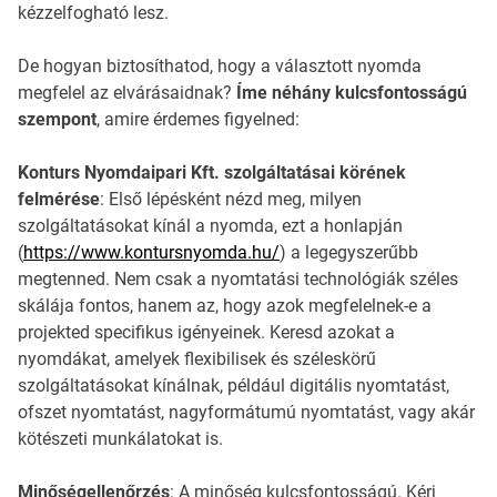
kézzelfogható lesz.
De hogyan biztosíthatod, hogy a választott nyomda
megfelel az elvárásaidnak?
Íme néhány kulcsfontosságú
szempont
, amire érdemes figyelned:
Konturs Nyomdaipari Kft. szolgáltatásai körének
felmérése
: Első lépésként nézd meg, milyen
szolgáltatásokat kínál a nyomda, ezt a honlapján
(
https://www.kontursnyomda.hu/
) a legegyszerűbb
megtenned. Nem csak a nyomtatási technológiák széles
skálája fontos, hanem az, hogy azok megfelelnek-e a
projekted specifikus igényeinek. Keresd azokat a
nyomdákat, amelyek flexibilisek és széleskörű
szolgáltatásokat kínálnak, például digitális nyomtatást,
ofszet nyomtatást, nagyformátumú nyomtatást, vagy akár
kötészeti munkálatokat is.
Minőségellenőrzés
: A minőség kulcsfontosságú. Kérj