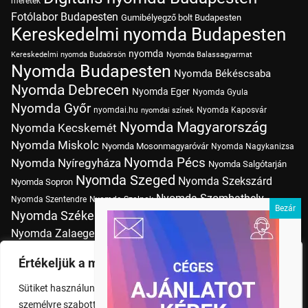
méretek
Fotólabor Budapesten
Gumibélyegző bolt Budapesten
Kereskedelmi nyomda Budapesten
nyomda
Kereskedelmi nyomda Budaörsön
Nyomda Balassagyarmat
Nyomda Budapesten
Nyomda Békéscsaba
Nyomda Debrecen
Nyomda Eger
Nyomda Gyula
Nyomda Győr
nyomdai.hu
Nyomda Kaposvár
nyomdai színek
Nyomda Magyarország
Nyomda Kecskemét
Nyomda Miskolc
Nyomda Mosonmagyaróvár
Nyomda Nagykanizsa
Nyomda Pécs
Nyomda Nyíregyháza
Nyomda Salgótarján
Nyomda Szeged
Nyomda Szekszárd
Nyomda Sopron
Nyomda Szombathely
Nyomda Szentendre
Nyomda Szolnok
Nyomda Székesfehérvár
Nyomda Tatabánya
Nyomda Vác
Nyomda Zalaegerszeg
nyomtatás
Nyomda Érd
Nyomtatás Budapesten
Papírméretek
Értékeljük a magánéletét
Szitanyomda Budapesten
Pólónyomtatás Budapesten
Sütiket használunk a böngészési élmény fokozására,
Tudásbázis
személyre szabott hirdetések vagy tartalmak megjelenítésére,