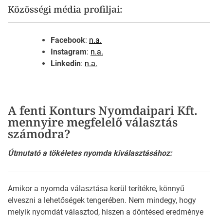
Közösségi média profiljai:
Facebook
:
n.a.
Instagram
:
n.a.
Linkedin
:
n.a.
A fenti Konturs Nyomdaipari Kft.
mennyire megfelelő választás
számodra?
Útmutató a tökéletes nyomda kiválasztásához:
Amikor a nyomda választása kerül terítékre, könnyű
elveszni a lehetőségek tengerében. Nem mindegy, hogy
melyik nyomdát választod, hiszen a döntésed eredménye