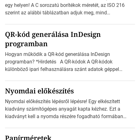
Válasszon méretet és alakot: Válassza ki a kívánt címke
egy helyen! A C sorozatú borítékok méretét, az ISO 216
méretét. Akár néhány […]
szerint az alábbi táblázatban adjuk meg, mind
milliméterben, mind centiméterben. *Hirdetés C sorozatú
boríték méretek Az alábbi ábra az egyes borítékok méretét
QR-kód generálása InDesign
mutatja az A4-es papírlaphoz viszonyítva. Az amerikai és
programban
észak-amerikai boríték méretére az ISO 216 nem
vonatkozik. Boríték méretének táblázata C0-tól […]
Hogyan működik a QR-kód generálása InDesign
programban? *Hirdetés A QR-kódok A QR-kódok
különböző ipari felhasználásra szánt adatok géppel
olvasható nyomtatott megfelelői. Ez mára általánossá vált
a fogyasztóknak szánt hirdetésekben. A felhasználó
Nyomdai előkészítés
okostelefonjára telepíthet egy QR-kód-leolvasó
alkalmazást, ami leolvasni és dekódolni képes az URL-
Nyomdai előkészítés lépésről lépésre! Egy elkészített
információt és átirányítja a telefon böngészőjét a cég
kiadvány számítógépes anyagát kapta kézhez. Ezt a
weblapjára. A QR-kód beolvasása után a felhasználó
kiadványt kell a nyomda részére fogadható formában
szöveges üzenetet […]
eljuttatnia Nyomdai kivitelezésre előkészítenie. Amit
kézhez kapott az egy InDesign file, sok kép file,
Papírméretek
Illustratorban készült vektorgrafika. *Hirdetés Minden