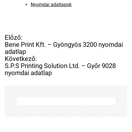
Nyomdai adatlapok
B
Előző:
e
Bene Print Kft. – Gyöngyös 3200 nyomdai
j
adatlap
e
Következő:
g
S.P.S Printing Solution Ltd. – Győr 9028
y
nyomdai adatlap
z
é
s
n
a
v
i
g