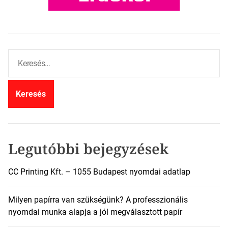
K
e
r
e
s
é
s
:
Legutóbbi bejegyzések
CC Printing Kft. – 1055 Budapest nyomdai adatlap
Milyen papírra van szükségünk? A professzionális
nyomdai munka alapja a jól megválasztott papír