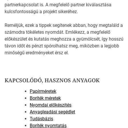
partnerkapcsolat is. A megfelelő partner kiválasztása
kulcsfontosságú a projekt sikeréhez.
Reméljük, ezek a tippek segítenek abban, hogy megtaláld a
számodra tökéletes nyomdát. Emlékezz, a megfelelő
előkészület és kutatás meghozza a gyümölcsét, így hosszú
távon időt és pénzt spórolhatsz meg, miközben a legjobb
minőségű eredményeket érsz el.
KAPCSOLÓDÓ, HASZNOS ANYAGOK
Papírméretek
Boríték méretek
Nyomdai előkészítés
Anyagleadási segédlet
Tudásbázis
Boríték nyomtatás