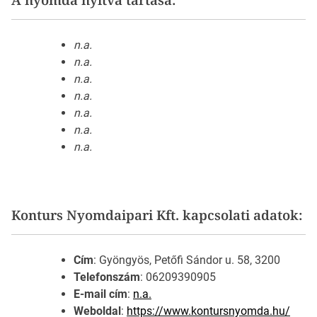
n.a.
n.a.
n.a.
n.a.
n.a.
n.a.
n.a.
Konturs Nyomdaipari Kft. kapcsolati adatok:
Cím
: Gyöngyös, Petőfi Sándor u. 58, 3200
Telefonszám
: 06209390905
E-mail cím
:
n.a.
Weboldal
:
https://www.kontursnyomda.hu/