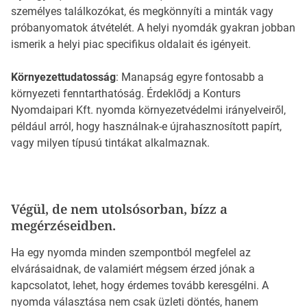
személyes találkozókat, és megkönnyíti a minták vagy
próbanyomatok átvételét. A helyi nyomdák gyakran jobban
ismerik a helyi piac specifikus oldalait és igényeit.
Környezettudatosság
: Manapság egyre fontosabb a
környezeti fenntarthatóság. Érdeklődj a Konturs
Nyomdaipari Kft. nyomda környezetvédelmi irányelveiről,
például arról, hogy használnak-e újrahasznosított papírt,
vagy milyen típusú tintákat alkalmaznak.
Végül, de nem utolsósorban, bízz a
megérzéseidben.
Ha egy nyomda minden szempontból megfelel az
elvárásaidnak, de valamiért mégsem érzed jónak a
kapcsolatot, lehet, hogy érdemes tovább keresgélni. A
nyomda választása nem csak üzleti döntés, hanem