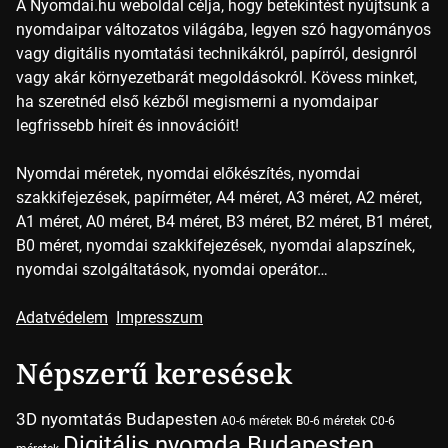
A Nyomdai.hu weboldal célja, hogy betekintést nyújtsunk a
nyomdaipar változatos világába, legyen szó hagyományos
vagy digitális nyomtatási technikákról, papírról, designról
vagy akár környezetbarát megoldásokról. Kövess minket,
ha szeretnéd első kézből megismerni a nyomdaipar
legfrissebb híreit és innovációit!
Nyomdai méretek, nyomdai előkészítés, nyomdai
szakkifejezések, papírméter, A4 méret, A3 méret, A2 méret,
A1 méret, A0 méret, B4 méret, B3 méret, B2 méret, B1 méret,
B0 méret, nyomdai szakkifejezések, nyomdai alapszínek,
nyomdai szolgáltatások, nyomdai operátor…
Adatvédelem
Impresszum
Népszerű keresések
3D nyomtatás Budapesten
A0-6 méretek
B0-6 méretek
C0-6
Digitális nyomda Budapesten