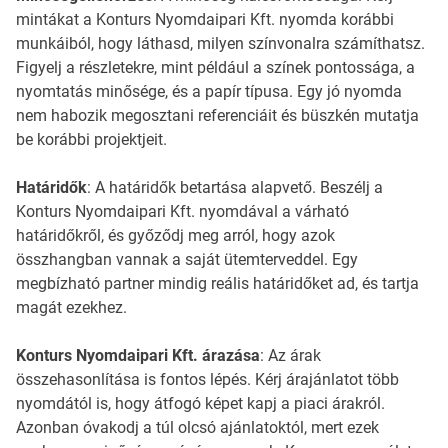
mintákat a Konturs Nyomdaipari Kft. nyomda korábbi
munkáiból, hogy láthasd, milyen színvonalra számíthatsz.
Figyelj a részletekre, mint például a színek pontossága, a
nyomtatás minősége, és a papír típusa. Egy jó nyomda
nem habozik megosztani referenciáit és büszkén mutatja
be korábbi projektjeit.
Határidők
: A határidők betartása alapvető. Beszélj a
Konturs Nyomdaipari Kft. nyomdával a várható
határidőkről, és győződj meg arról, hogy azok
összhangban vannak a saját ütemterveddel. Egy
megbízható partner mindig reális határidőket ad, és tartja
magát ezekhez.
Konturs Nyomdaipari Kft. árazása
: Az árak
összehasonlítása is fontos lépés. Kérj árajánlatot több
nyomdától is, hogy átfogó képet kapj a piaci árakról.
Azonban óvakodj a túl olcsó ajánlatoktól, mert ezek