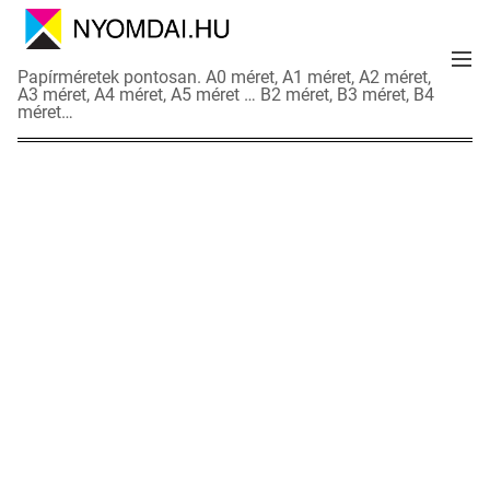
S
k
M
i
N
Papírméretek pontosan. A0 méret, A1 méret, A2 méret,
e
p
A3 méret, A4 méret, A5 méret … B2 méret, B3 méret, B4
y
n
méret…
t
o
u
o
m
c
d
o
a
n
i
t
a
e
d
n
a
t
t
l
a
p
o
k