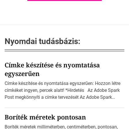
Nyomdai tudásbázis:
Címke készítése és nyomtatása
egyszerűen
Címke készítése és nyomtatása egyszerűen: Hozzon létre
címkéket ingyen, percek alatt! *Hirdetés Az Adobe Spark
Post megkönnyíti a címke tervezését Az Adobe Spark
Inspirációs galériája rengeteg professzionálisan
megtervezett sablont tartalmaz, amelyek segítségével
Boríték méretek pontosan
igazán foroghatnak a kreatív fogaskerekek, miközben
zajlik a saját címke készítése. Hogyan készítsünk címkét?
Boríték méretek milliméterben, centiméterben, pontosan,