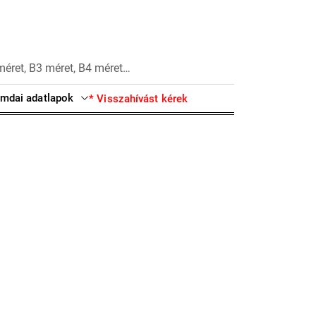
méret, B3 méret, B4 méret…
mdai adatlapok
* Visszahívást kérek