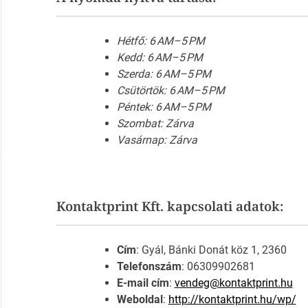
Hétfő: 6 AM–5 PM
Kedd: 6 AM–5 PM
Szerda: 6 AM–5 PM
Csütörtök: 6 AM–5 PM
Péntek: 6 AM–5 PM
Szombat: Zárva
Vasárnap: Zárva
Kontaktprint Kft. kapcsolati adatok:
Cím
: Gyál, Bánki Donát köz 1, 2360
Telefonszám
: 06309902681
E-mail cím
:
vendeg@kontaktprint.hu
Weboldal
:
http://kontaktprint.hu/wp/