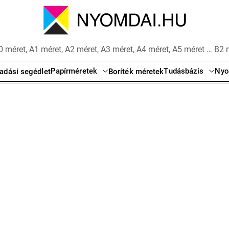
 méret, A1 méret, A2 méret, A3 méret, A4 méret, A5 méret … B2 
Papírméretek
Tudásbázis
Nyo
adási segédlet
Boríték méretek