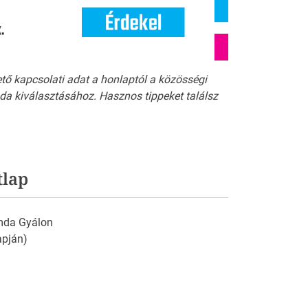
ető kapcsolati adat a honlaptól a közösségi
a kiválasztásához. Hasznos tippeket találsz
tlap
mda Gyálon
apján)