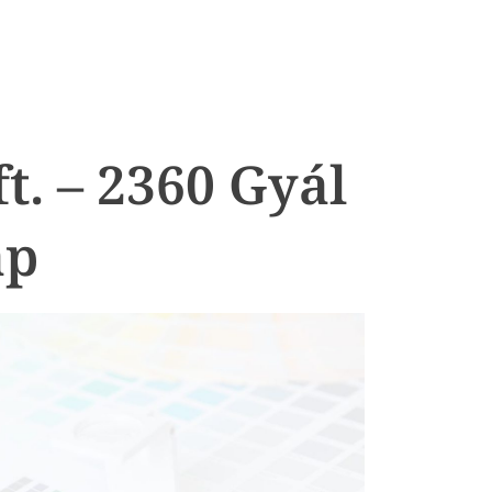
t. – 2360 Gyál
ap