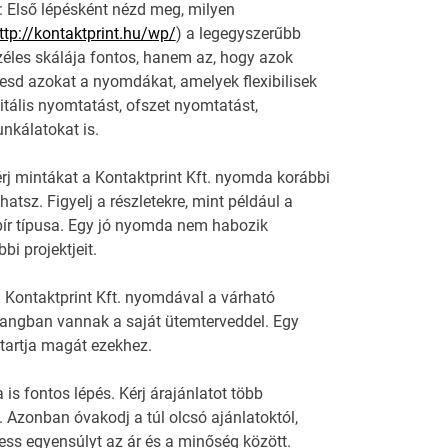
: Első lépésként nézd meg, milyen
ttp://kontaktprint.hu/wp/
) a legegyszerűbb
éles skálája fontos, hanem az, hogy azok
resd azokat a nyomdákat, amelyek flexibilisek
itális nyomtatást, ofszet nyomtatást,
nkálatokat is.
rj mintákat a Kontaktprint Kft. nyomda korábbi
tsz. Figyelj a részletekre, mint például a
ír típusa. Egy jó nyomda nem habozik
i projektjeit.
 a Kontaktprint Kft. nyomdával a várható
hangban vannak a saját ütemterveddel. Egy
 tartja magát ezekhez.
 is fontos lépés. Kérj árajánlatot több
. Azonban óvakodj a túl olcsó ajánlatoktól,
ss egyensúlyt az ár és a minőség között.