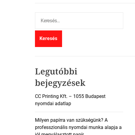
K
e
r
e
s
é
s
:
Legutóbbi
bejegyzések
CC Printing Kft. – 1055 Budapest
nyomdai adatlap
Milyen papírra van szükségünk? A
professzionális nyomdai munka alapja a
jól megválasztott papír