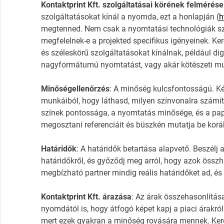
Kontaktprint Kft. szolgáltatásai körének felmérése
szolgáltatásokat kínál a nyomda, ezt a honlapján (
h
megtenned. Nem csak a nyomtatási technológiák sz
megfelelnek-e a projekted specifikus igényeinek. Ke
és széleskörű szolgáltatásokat kínálnak, például dig
nagyformátumú nyomtatást, vagy akár kötészeti mu
Minőségellenőrzés
: A minőség kulcsfontosságú. Ké
munkáiból, hogy láthasd, milyen színvonalra számítha
színek pontossága, a nyomtatás minősége, és a pap
megosztani referenciáit és büszkén mutatja be korább
Határidők
: A határidők betartása alapvető. Beszélj
határidőkről, és győződj meg arról, hogy azok össz
megbízható partner mindig reális határidőket ad, és
Kontaktprint Kft. árazása
: Az árak összehasonlítása
nyomdától is, hogy átfogó képet kapj a piaci árakról
mert ezek gyakran a minőség rovására mennek. Kere