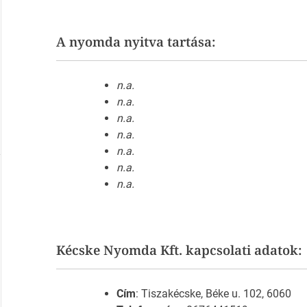
A nyomda nyitva tartása:
n.a.
n.a.
n.a.
n.a.
n.a.
n.a.
n.a.
Kécske Nyomda Kft. kapcsolati adatok:
Cím
: Tiszakécske, Béke u. 102, 6060