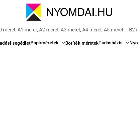
 méret, A1 méret, A2 méret, A3 méret, A4 méret, A5 méret … B2 
Papírméretek
Tudásbázis
Nyo
adási segédlet
Boríték méretek