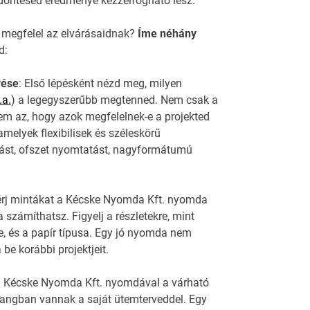
döntésed eredménye kézzelfogható lesz.
 megfelel az elvárásaidnak?
Íme néhány
d:
rése
: Első lépésként nézd meg, milyen
.a.
) a legegyszerűbb megtenned. Nem csak a
em az, hogy azok megfelelnek-e a projekted
melyek flexibilisek és széleskörű
atást, ofszet nyomtatást, nagyformátumú
érj mintákat a Kécske Nyomda Kft. nyomda
számíthatsz. Figyelj a részletekre, mint
, és a papír típusa. Egy jó nyomda nem
be korábbi projektjeit.
j a Kécske Nyomda Kft. nyomdával a várható
hangban vannak a saját ütemterveddel. Egy