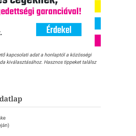
ető kapcsolati adat a honlaptól a közösségi
a kiválasztásához. Hasznos tippeket találsz
datlap
ske
pján)