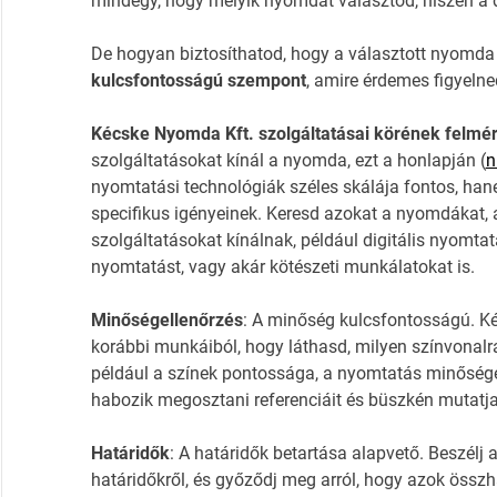
mindegy, hogy melyik nyomdát választod, hiszen a 
De hogyan biztosíthatod, hogy a választott nyomda
kulcsfontosságú szempont
, amire érdemes figyelne
Kécske Nyomda Kft. szolgáltatásai körének felmé
szolgáltatásokat kínál a nyomda, ezt a honlapján (
n
nyomtatási technológiák széles skálája fontos, han
specifikus igényeinek. Keresd azokat a nyomdákat, a
szolgáltatásokat kínálnak, például digitális nyomt
nyomtatást, vagy akár kötészeti munkálatokat is.
Minőségellenőrzés
: A minőség kulcsfontosságú. K
korábbi munkáiból, hogy láthasd, milyen színvonalra 
például a színek pontossága, a nyomtatás minősége
habozik megosztani referenciáit és büszkén mutatja 
Határidők
: A határidők betartása alapvető. Beszél
határidőkről, és győződj meg arról, hogy azok össz