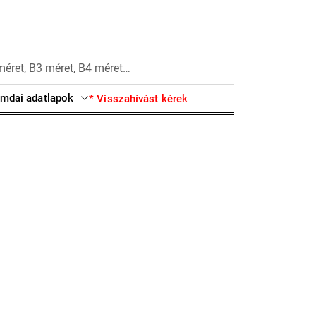
méret, B3 méret, B4 méret…
mdai adatlapok
* Visszahívást kérek