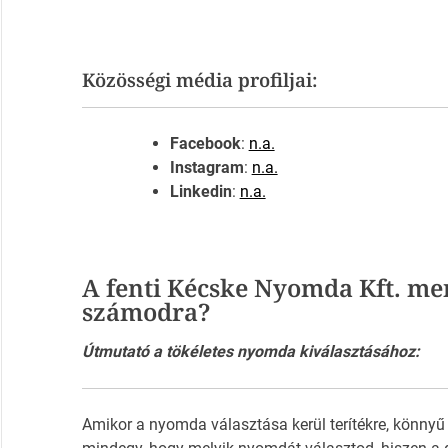
Közösségi média profiljai:
Facebook
:
n.a.
Instagram
:
n.a.
Linkedin
:
n.a.
A fenti Kécske Nyomda Kft. me
számodra?
Útmutató a tökéletes nyomda kiválasztásához:
Amikor a nyomda választása kerül terítékre, könnyű