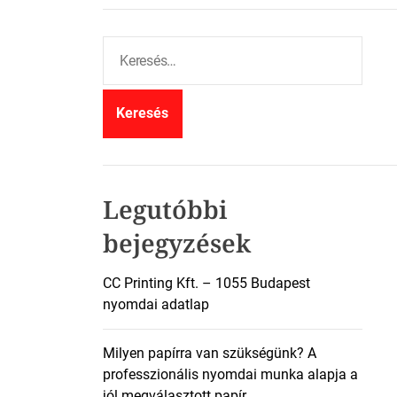
K
e
r
e
s
é
s
:
Legutóbbi
bejegyzések
CC Printing Kft. – 1055 Budapest
nyomdai adatlap
Milyen papírra van szükségünk? A
professzionális nyomdai munka alapja a
jól megválasztott papír