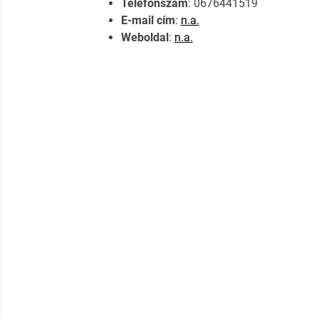
Telefonszám
: 0676441519
E-mail cím
:
n.a.
Weboldal
:
n.a.