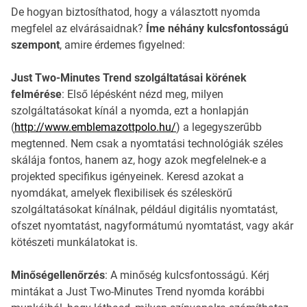
De hogyan biztosíthatod, hogy a választott nyomda
megfelel az elvárásaidnak?
Íme néhány kulcsfontosságú
szempont
, amire érdemes figyelned:
Just Two-Minutes Trend szolgáltatásai körének
felmérése
: Első lépésként nézd meg, milyen
szolgáltatásokat kínál a nyomda, ezt a honlapján
(
http://www.emblemazottpolo.hu/
) a legegyszerűbb
megtenned. Nem csak a nyomtatási technológiák széles
skálája fontos, hanem az, hogy azok megfelelnek-e a
projekted specifikus igényeinek. Keresd azokat a
nyomdákat, amelyek flexibilisek és széleskörű
szolgáltatásokat kínálnak, például digitális nyomtatást,
ofszet nyomtatást, nagyformátumú nyomtatást, vagy akár
kötészeti munkálatokat is.
Minőségellenőrzés
: A minőség kulcsfontosságú. Kérj
mintákat a Just Two-Minutes Trend nyomda korábbi