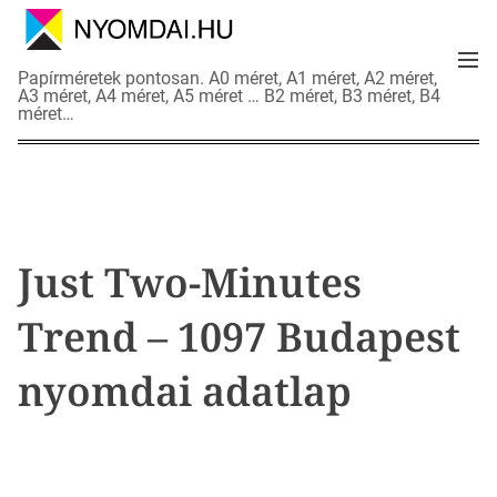
S
k
M
i
N
Papírméretek pontosan. A0 méret, A1 méret, A2 méret,
e
p
A3 méret, A4 méret, A5 méret … B2 méret, B3 méret, B4
y
n
méret…
t
o
u
o
m
c
d
o
a
n
i
t
a
Just Two-Minutes
e
d
n
a
Trend – 1097 Budapest
t
t
l
nyomdai adatlap
a
p
o
k