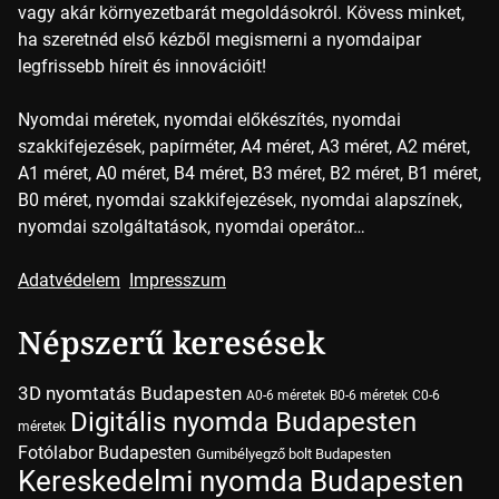
vagy akár környezetbarát megoldásokról. Kövess minket,
ha szeretnéd első kézből megismerni a nyomdaipar
legfrissebb híreit és innovációit!
Nyomdai méretek, nyomdai előkészítés, nyomdai
szakkifejezések, papírméter, A4 méret, A3 méret, A2 méret,
A1 méret, A0 méret, B4 méret, B3 méret, B2 méret, B1 méret,
B0 méret, nyomdai szakkifejezések, nyomdai alapszínek,
nyomdai szolgáltatások, nyomdai operátor…
Adatvédelem
Impresszum
Népszerű keresések
3D nyomtatás Budapesten
A0-6 méretek
B0-6 méretek
C0-6
Digitális nyomda Budapesten
méretek
Fotólabor Budapesten
Gumibélyegző bolt Budapesten
Kereskedelmi nyomda Budapesten