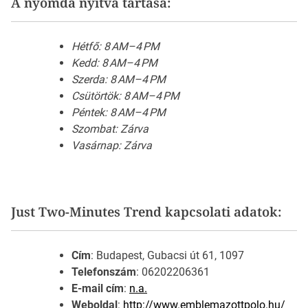
A nyomda nyitva tartása:
Hétfő: 8 AM–4 PM
Kedd: 8 AM–4 PM
Szerda: 8 AM–4 PM
Csütörtök: 8 AM–4 PM
Péntek: 8 AM–4 PM
Szombat: Zárva
Vasárnap: Zárva
Just Two-Minutes Trend kapcsolati adatok:
Cím
: Budapest, Gubacsi út 61, 1097
Telefonszám
: 06202206361
E-mail cím
:
n.a.
Weboldal
:
http://www.emblemazottpolo.hu/