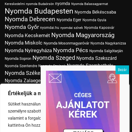
nyomda
Kereskedelmi nyomda Budaörsön
Nyomda Balassagyarmat
Nyomda Budapesten
Nyomda Békéscsaba
Nyomda Debrecen
Nyomda Eger
Nyomda Gyula
Nyomda Győr
nyomdai.hu
Nyomda Kaposvár
nyomdai színek
Nyomda Magyarország
Nyomda Kecskemét
Nyomda Miskolc
Nyomda Mosonmagyaróvár
Nyomda Nagykanizsa
Nyomda Pécs
Nyomda Nyíregyháza
Nyomda Salgótarján
Nyomda Szeged
Nyomda Szekszárd
Nyomda Sopron
Nyomda Szombathely
Nyomda Szentendre
Nyomda Szolnok
Nyomda Székesfehérvár
Nyomda Tatabánya
Nyomda Vác
Nyomda Zalaegerszeg
nyomtatás
Nyomda Érd
Nyomtatás Budapesten
Papírméretek
Értékeljük a magánéletét
Szitanyomda Budapesten
Pólónyomtatás Budapesten
Sütiket használunk a böngészési élmény fokozására,
Tudásbázis
személyre szabott hirdetések vagy tartalmak megjelenítésére,
valamint a forgalom elemzésére. A "Mindent elfogad" gombra
kattintva Ön hozzájárul a cookie-k használatához.