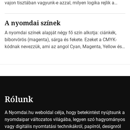
derüljön ki, hogy valamit másképp kellett volna csinálni! […]
vajon tisztában vagyunk-e azzal, milyen logika rejlik a
különböző méretű lapok mögött, és hogy miként
választhatjuk ki a legmegfelelőbbet projektjeinkhez?
A nyomdai színek
*Hirdetés Ebben a cikkben a papírméretek izgalmas
világába kalauzolunk el téged, hogy jobban megértsd,
A nyomdai színek alapját négy fő szín alkotja: ciánkék,
milyen szempontok alapján érdemes választanod a
bíborvörös (magenta), sárga és fekete. Ezeket a CMYK-
jövőben. Bevezetés a papírméretek világába A […]
kódnak nevezzük, ami az angol Cyan, Magenta, Yellow és
Key (fekete) szavak rövidítése. Ez a négy szín
keveredésével hozható létre szinte bármilyen más szín. De
vajon hogy is működik ez pontosan? *Hirdetés A nyomdai
színek részletei Amikor egy képet nyomtatnak, mindegyik
alapszínt külön-külön […]
Rólunk
A Nyomdai.hu weboldal célja, hogy betekintést nyújtsunk a
nyomdaipar változatos világába, legyen szó hagyományos
vagy digitális nyomtatási technikákról, papírról, designról