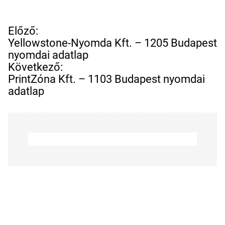
B
Előző:
e
Yellowstone-Nyomda Kft. – 1205 Budapest
j
nyomdai adatlap
e
Következő:
g
PrintZóna Kft. – 1103 Budapest nyomdai
y
adatlap
z
é
s
n
a
v
i
g
á
c
i