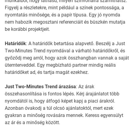
munkáiból, hogy láthasd, milyen színvonalra számíthatsz.
Figyelj a részletekre, mint például a színek pontossága, a
nyomtatás minősége, és a papír típusa. Egy jó nyomda
nem habozik megosztani referenciáit és büszkén mutatja
be korábbi projektjeit.
Határidők
: A határidők betartása alapvető. Beszélj a Just
Two-Minutes Trend nyomdával a várható határidőkről, és
győződj meg arról, hogy azok összhangban vannak a saját
ütemterveddel. Egy megbízható partner mindig reális
határidőket ad, és tartja magát ezekhez.
Just Two-Minutes Trend árazása
: Az árak
összehasonlítása is fontos lépés. Kérj árajánlatot több
nyomdától is, hogy átfogó képet kapj a piaci árakról.
Azonban óvakodj a túl olcsó ajánlatoktól, mert ezek
gyakran a minőség rovására mennek. Keress egyensúlyt
az ár és a minőség között.