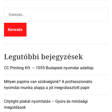
K
e
r
e
s
é
s
:
Legutóbbi bejegyzések
CC Printing Kft. – 1055 Budapest nyomdai adatlap
Milyen papírra van szükségünk? A professzionális
nyomdai munka alapja a jól megválasztott papír
Citylight plakát nyomtatás – Gyors és minőségi
megoldások