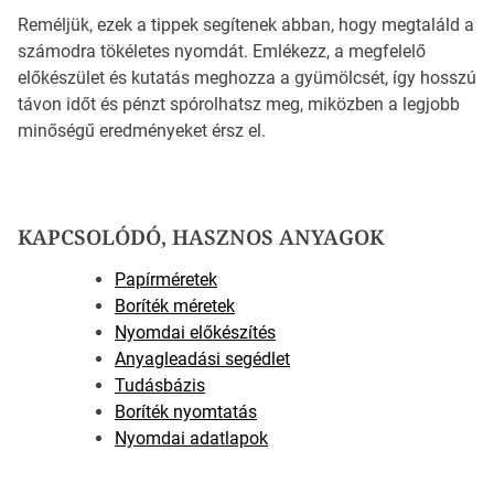
Reméljük, ezek a tippek segítenek abban, hogy megtaláld a
számodra tökéletes nyomdát. Emlékezz, a megfelelő
előkészület és kutatás meghozza a gyümölcsét, így hosszú
távon időt és pénzt spórolhatsz meg, miközben a legjobb
minőségű eredményeket érsz el.
KAPCSOLÓDÓ, HASZNOS ANYAGOK
Papírméretek
Boríték méretek
Nyomdai előkészítés
Anyagleadási segédlet
Tudásbázis
Boríték nyomtatás
Nyomdai adatlapok