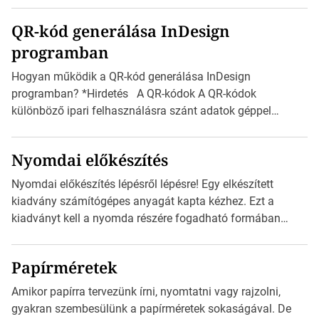
boríték méretek Az alábbi ábra az egyes borítékok méretét
QR-kód generálása InDesign
mutatja az A4-es papírlaphoz viszonyítva. Az amerikai és
programban
észak-amerikai boríték méretére az ISO 216 nem
vonatkozik. Boríték méretének táblázata C0-tól […]
Hogyan működik a QR-kód generálása InDesign
programban? *Hirdetés A QR-kódok A QR-kódok
különböző ipari felhasználásra szánt adatok géppel
olvasható nyomtatott megfelelői. Ez mára általánossá vált
a fogyasztóknak szánt hirdetésekben. A felhasználó
Nyomdai előkészítés
okostelefonjára telepíthet egy QR-kód-leolvasó
alkalmazást, ami leolvasni és dekódolni képes az URL-
Nyomdai előkészítés lépésről lépésre! Egy elkészített
információt és átirányítja a telefon böngészőjét a cég
kiadvány számítógépes anyagát kapta kézhez. Ezt a
weblapjára. A QR-kód beolvasása után a felhasználó
kiadványt kell a nyomda részére fogadható formában
szöveges üzenetet […]
eljuttatnia Nyomdai kivitelezésre előkészítenie. Amit
kézhez kapott az egy InDesign file, sok kép file,
Papírméretek
Illustratorban készült vektorgrafika. *Hirdetés Minden
esetben konzultáljunk a nyomdával, mielőtt elkezdjük a
Amikor papírra tervezünk írni, nyomtatni vagy rajzolni,
nyomdai előkészítést!Nehogy az elkészült munka után
gyakran szembesülünk a papírméretek sokaságával. De