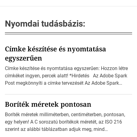
Nyomdai tudásbázis:
Címke készítése és nyomtatása
egyszerűen
Címke készítése és nyomtatása egyszerűen: Hozzon létre
címkéket ingyen, percek alatt! *Hirdetés Az Adobe Spark
Post megkönnyíti a címke tervezését Az Adobe Spark
Inspirációs galériája rengeteg professzionálisan
megtervezett sablont tartalmaz, amelyek segítségével
Boríték méretek pontosan
igazán foroghatnak a kreatív fogaskerekek, miközben
zajlik a saját címke készítése. Hogyan készítsünk címkét?
Boríték méretek milliméterben, centiméterben, pontosan,
Válasszon méretet és alakot: Válassza ki a kívánt címke
egy helyen! A C sorozatú borítékok méretét, az ISO 216
méretét. Akár néhány […]
szerint az alábbi táblázatban adjuk meg, mind
milliméterben, mind centiméterben. *Hirdetés C sorozatú