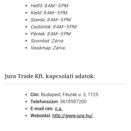
Hétfő: 8 AM–5 PM
Kedd: 8 AM–5 PM
Szerda: 8 AM–5 PM
Csütörtök: 8 AM–5 PM
Péntek: 8 AM–5 PM
Szombat: Zárva
Vasárnap: Zárva
Jura Trade Kft. kapcsolati adatok:
Cím
: Budapest, Fészek u. 3, 1125
Telefonszám
: 0618587200
E-mail cím
:
n.a.
Weboldal
:
http://www.jura.hu/