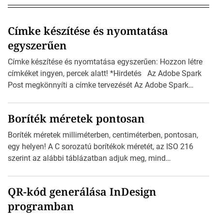
Címke készítése és nyomtatása
egyszerűen
Címke készítése és nyomtatása egyszerűen: Hozzon létre
címkéket ingyen, percek alatt! *Hirdetés Az Adobe Spark
Post megkönnyíti a címke tervezését Az Adobe Spark
Inspirációs galériája rengeteg professzionálisan
megtervezett sablont tartalmaz, amelyek segítségével
Boríték méretek pontosan
igazán foroghatnak a kreatív fogaskerekek, miközben
zajlik a saját címke készítése. Hogyan készítsünk címkét?
Boríték méretek milliméterben, centiméterben, pontosan,
Válasszon méretet és alakot: Válassza ki a kívánt címke
egy helyen! A C sorozatú borítékok méretét, az ISO 216
méretét. Akár néhány […]
szerint az alábbi táblázatban adjuk meg, mind
milliméterben, mind centiméterben. *Hirdetés C sorozatú
boríték méretek Az alábbi ábra az egyes borítékok méretét
QR-kód generálása InDesign
mutatja az A4-es papírlaphoz viszonyítva. Az amerikai és
programban
észak-amerikai boríték méretére az ISO 216 nem
vonatkozik. Boríték méretének táblázata C0-tól […]