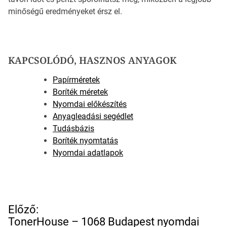
minőségű eredményeket érsz el.
KAPCSOLÓDÓ, HASZNOS ANYAGOK
Papírméretek
Boríték méretek
Nyomdai előkészítés
Anyagleadási segédlet
Tudásbázis
Boríték nyomtatás
Nyomdai adatlapok
B
Előző:
e
TonerHouse – 1068 Budapest nyomdai