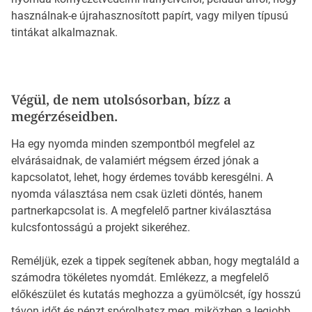
használnak-e újrahasznosított papírt, vagy milyen típusú
tintákat alkalmaznak.
Végül, de nem utolsósorban, bízz a
megérzéseidben.
Ha egy nyomda minden szempontból megfelel az
elvárásaidnak, de valamiért mégsem érzed jónak a
kapcsolatot, lehet, hogy érdemes tovább keresgélni. A
nyomda választása nem csak üzleti döntés, hanem
partnerkapcsolat is. A megfelelő partner kiválasztása
kulcsfontosságú a projekt sikeréhez.
Reméljük, ezek a tippek segítenek abban, hogy megtaláld a
számodra tökéletes nyomdát. Emlékezz, a megfelelő
előkészület és kutatás meghozza a gyümölcsét, így hosszú
távon időt és pénzt spórolhatsz meg, miközben a legjobb