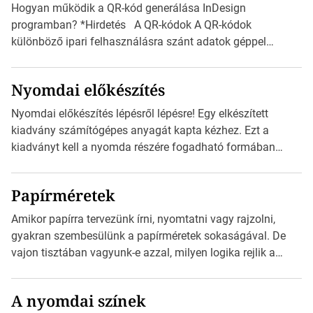
Hogyan működik a QR-kód generálása InDesign
programban? *Hirdetés A QR-kódok A QR-kódok
különböző ipari felhasználásra szánt adatok géppel
olvasható nyomtatott megfelelői. Ez mára általánossá vált
a fogyasztóknak szánt hirdetésekben. A felhasználó
Nyomdai előkészítés
okostelefonjára telepíthet egy QR-kód-leolvasó
alkalmazást, ami leolvasni és dekódolni képes az URL-
Nyomdai előkészítés lépésről lépésre! Egy elkészített
információt és átirányítja a telefon böngészőjét a cég
kiadvány számítógépes anyagát kapta kézhez. Ezt a
weblapjára. A QR-kód beolvasása után a felhasználó
kiadványt kell a nyomda részére fogadható formában
szöveges üzenetet […]
eljuttatnia Nyomdai kivitelezésre előkészítenie. Amit
kézhez kapott az egy InDesign file, sok kép file,
Papírméretek
Illustratorban készült vektorgrafika. *Hirdetés Minden
esetben konzultáljunk a nyomdával, mielőtt elkezdjük a
Amikor papírra tervezünk írni, nyomtatni vagy rajzolni,
nyomdai előkészítést!Nehogy az elkészült munka után
gyakran szembesülünk a papírméretek sokaságával. De
derüljön ki, hogy valamit másképp kellett volna csinálni! […]
vajon tisztában vagyunk-e azzal, milyen logika rejlik a
különböző méretű lapok mögött, és hogy miként
választhatjuk ki a legmegfelelőbbet projektjeinkhez?
A nyomdai színek
*Hirdetés Ebben a cikkben a papírméretek izgalmas