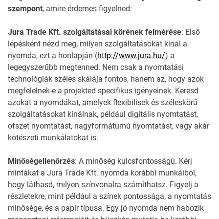
szempont
, amire érdemes figyelned:
Jura Trade Kft. szolgáltatásai körének felmérése
: Első
lépésként nézd meg, milyen szolgáltatásokat kínál a
nyomda, ezt a honlapján (
http://www.jura.hu/
) a
legegyszerűbb megtenned. Nem csak a nyomtatási
technológiák széles skálája fontos, hanem az, hogy azok
megfelelnek-e a projekted specifikus igényeinek. Keresd
azokat a nyomdákat, amelyek flexibilisek és széleskörű
szolgáltatásokat kínálnak, például digitális nyomtatást,
ofszet nyomtatást, nagyformátumú nyomtatást, vagy akár
kötészeti munkálatokat is.
Minőségellenőrzés
: A minőség kulcsfontosságú. Kérj
mintákat a Jura Trade Kft. nyomda korábbi munkáiból,
hogy láthasd, milyen színvonalra számíthatsz. Figyelj a
részletekre, mint például a színek pontossága, a nyomtatás
minősége, és a papír típusa. Egy jó nyomda nem habozik