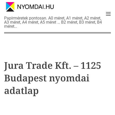
S
k
M
i
N
Papírméretek pontosan. A0 méret, A1 méret, A2 méret,
e
p
A3 méret, A4 méret, A5 méret … B2 méret, B3 méret, B4
y
n
méret…
t
o
u
o
m
c
d
o
a
n
i
t
a
Jura Trade Kft. – 1125
e
d
n
a
Budapest nyomdai
t
t
l
adatlap
a
p
o
k