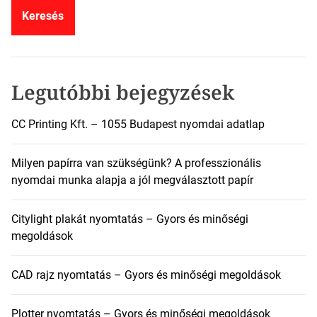
e
s
é
s
:
Legutóbbi bejegyzések
CC Printing Kft. – 1055 Budapest nyomdai adatlap
Milyen papírra van szükségünk? A professzionális
nyomdai munka alapja a jól megválasztott papír
Citylight plakát nyomtatás – Gyors és minőségi
megoldások
CAD rajz nyomtatás – Gyors és minőségi megoldások
Plotter nyomtatás – Gyors és minőségi megoldások