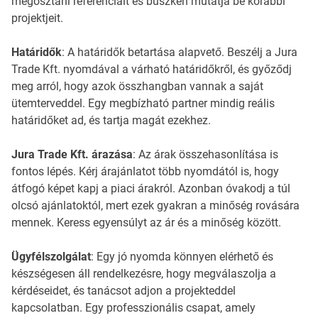
megosztani referenciáit és büszkén mutatja be korábbi
projektjeit.
Határidők
: A határidők betartása alapvető. Beszélj a Jura
Trade Kft. nyomdával a várható határidőkről, és győződj
meg arról, hogy azok összhangban vannak a saját
ütemterveddel. Egy megbízható partner mindig reális
határidőket ad, és tartja magát ezekhez.
Jura Trade Kft. árazása
: Az árak összehasonlítása is
fontos lépés. Kérj árajánlatot több nyomdától is, hogy
átfogó képet kapj a piaci árakról. Azonban óvakodj a túl
olcsó ajánlatoktól, mert ezek gyakran a minőség rovására
mennek. Keress egyensúlyt az ár és a minőség között.
Ügyfélszolgálat
: Egy jó nyomda könnyen elérhető és
készségesen áll rendelkezésre, hogy megválaszolja a
kérdéseidet, és tanácsot adjon a projekteddel
kapcsolatban. Egy professzionális csapat, amely