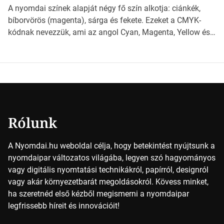
világába kalauzolunk el téged, hogy jobban megértsd,
A nyomdai színek alapját négy fő szín alkotja: ciánkék,
milyen szempontok alapján érdemes választanod a
bíborvörös (magenta), sárga és fekete. Ezeket a CMYK-
jövőben. Bevezetés a papírméretek világába A […]
kódnak nevezzük, ami az angol Cyan, Magenta, Yellow és
Key (fekete) szavak rövidítése. Ez a négy szín
keveredésével hozható létre szinte bármilyen más szín. De
vajon hogy is működik ez pontosan? *Hirdetés A nyomdai
színek részletei Amikor egy képet nyomtatnak, mindegyik
alapszínt külön-külön […]
Rólunk
A Nyomdai.hu weboldal célja, hogy betekintést nyújtsunk a
nyomdaipar változatos világába, legyen szó hagyományos
vagy digitális nyomtatási technikákról, papírról, designról
vagy akár környezetbarát megoldásokról. Kövess minket,
ha szeretnéd első kézből megismerni a nyomdaipar
legfrissebb híreit és innovációit!