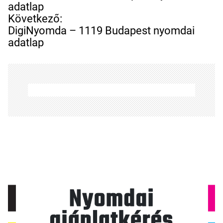
j
adatlap
e
Következő:
g
DigiNyomda – 1119 Budapest nyomdai
y
adatlap
z
é
s
n
a
v
i
g
á
c
i
ó