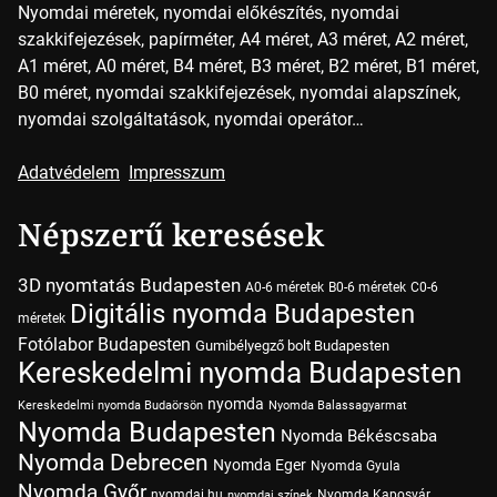
Nyomdai méretek, nyomdai előkészítés, nyomdai
szakkifejezések, papírméter, A4 méret, A3 méret, A2 méret,
A1 méret, A0 méret, B4 méret, B3 méret, B2 méret, B1 méret,
B0 méret, nyomdai szakkifejezések, nyomdai alapszínek,
nyomdai szolgáltatások, nyomdai operátor…
Adatvédelem
Impresszum
Népszerű keresések
3D nyomtatás Budapesten
A0-6 méretek
B0-6 méretek
C0-6
Digitális nyomda Budapesten
méretek
Fotólabor Budapesten
Gumibélyegző bolt Budapesten
Kereskedelmi nyomda Budapesten
nyomda
Kereskedelmi nyomda Budaörsön
Nyomda Balassagyarmat
Nyomda Budapesten
Nyomda Békéscsaba
Nyomda Debrecen
Nyomda Eger
Nyomda Gyula
Nyomda Győr
nyomdai.hu
Nyomda Kaposvár
nyomdai színek