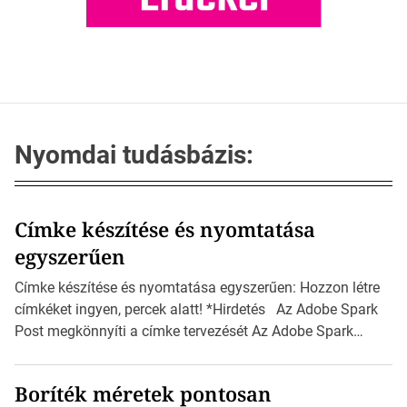
Nyomdai tudásbázis:
Címke készítése és nyomtatása
egyszerűen
Címke készítése és nyomtatása egyszerűen: Hozzon létre
címkéket ingyen, percek alatt! *Hirdetés Az Adobe Spark
Post megkönnyíti a címke tervezését Az Adobe Spark
Inspirációs galériája rengeteg professzionálisan
megtervezett sablont tartalmaz, amelyek segítségével
Boríték méretek pontosan
igazán foroghatnak a kreatív fogaskerekek, miközben