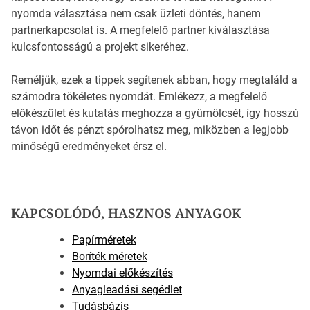
nyomda választása nem csak üzleti döntés, hanem
partnerkapcsolat is. A megfelelő partner kiválasztása
kulcsfontosságú a projekt sikeréhez.
Reméljük, ezek a tippek segítenek abban, hogy megtaláld a
számodra tökéletes nyomdát. Emlékezz, a megfelelő
előkészület és kutatás meghozza a gyümölcsét, így hosszú
távon időt és pénzt spórolhatsz meg, miközben a legjobb
minőségű eredményeket érsz el.
KAPCSOLÓDÓ, HASZNOS ANYAGOK
Papírméretek
Boríték méretek
Nyomdai előkészítés
Anyagleadási segédlet
Tudásbázis