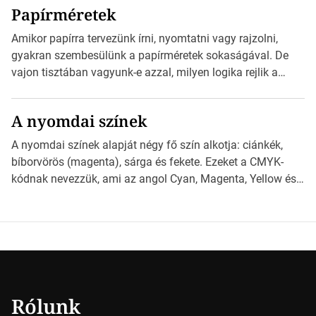
Papírméretek
Illustratorban készült vektorgrafika. *Hirdetés Minden
esetben konzultáljunk a nyomdával, mielőtt elkezdjük a
Amikor papírra tervezünk írni, nyomtatni vagy rajzolni,
nyomdai előkészítést!Nehogy az elkészült munka után
gyakran szembesülünk a papírméretek sokaságával. De
derüljön ki, hogy valamit másképp kellett volna csinálni! […]
vajon tisztában vagyunk-e azzal, milyen logika rejlik a
különböző méretű lapok mögött, és hogy miként
választhatjuk ki a legmegfelelőbbet projektjeinkhez?
A nyomdai színek
*Hirdetés Ebben a cikkben a papírméretek izgalmas
világába kalauzolunk el téged, hogy jobban megértsd,
A nyomdai színek alapját négy fő szín alkotja: ciánkék,
milyen szempontok alapján érdemes választanod a
bíborvörös (magenta), sárga és fekete. Ezeket a CMYK-
jövőben. Bevezetés a papírméretek világába A […]
kódnak nevezzük, ami az angol Cyan, Magenta, Yellow és
Key (fekete) szavak rövidítése. Ez a négy szín
keveredésével hozható létre szinte bármilyen más szín. De
vajon hogy is működik ez pontosan? *Hirdetés A nyomdai
színek részletei Amikor egy képet nyomtatnak, mindegyik
alapszínt külön-külön […]
Rólunk