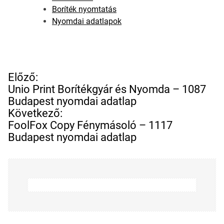
Boríték nyomtatás
Nyomdai adatlapok
B
Előző:
e
Unio Print Borítékgyár és Nyomda – 1087
j
Budapest nyomdai adatlap
e
Következő:
g
FoolFox Copy Fénymásoló – 1117
y
Budapest nyomdai adatlap
z
é
s
n
a
v
i