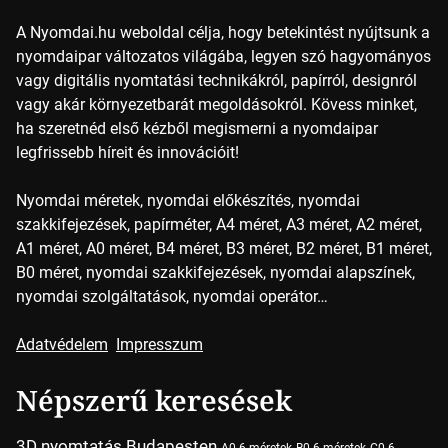
A Nyomdai.hu weboldal célja, hogy betekintést nyújtsunk a
nyomdaipar változatos világába, legyen szó hagyományos
vagy digitális nyomtatási technikákról, papírról, designról
vagy akár környezetbarát megoldásokról. Kövess minket,
ha szeretnéd első kézből megismerni a nyomdaipar
legfrissebb híreit és innovációit!
Nyomdai méretek, nyomdai előkészítés, nyomdai
szakkifejezések, papírméter, A4 méret, A3 méret, A2 méret,
A1 méret, A0 méret, B4 méret, B3 méret, B2 méret, B1 méret,
B0 méret, nyomdai szakkifejezések, nyomdai alapszínek,
nyomdai szolgáltatások, nyomdai operátor…
Adatvédelem
Impresszum
Népszerű keresések
3D nyomtatás Budapesten