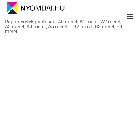
S
k
M
i
N
Papírméretek pontosan. A0 méret, A1 méret, A2 méret,
e
p
A3 méret, A4 méret, A5 méret … B2 méret, B3 méret, B4
y
n
méret…
t
o
u
o
m
c
d
o
a
n
i
t
a
e
d
n
a
t
t
l
a
p
o
k