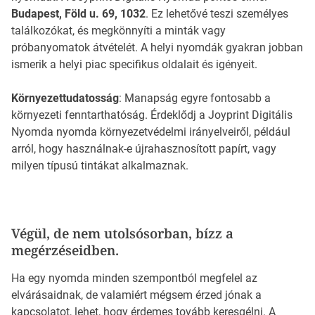
Budapest, Föld u. 69, 1032
. Ez lehetővé teszi személyes
találkozókat, és megkönnyíti a minták vagy
próbanyomatok átvételét. A helyi nyomdák gyakran jobban
ismerik a helyi piac specifikus oldalait és igényeit.
Környezettudatosság
: Manapság egyre fontosabb a
környezeti fenntarthatóság. Érdeklődj a Joyprint Digitális
Nyomda nyomda környezetvédelmi irányelveiről, például
arról, hogy használnak-e újrahasznosított papírt, vagy
milyen típusú tintákat alkalmaznak.
Végül, de nem utolsósorban, bízz a
megérzéseidben.
Ha egy nyomda minden szempontból megfelel az
elvárásaidnak, de valamiért mégsem érzed jónak a
kapcsolatot, lehet, hogy érdemes tovább keresgélni. A