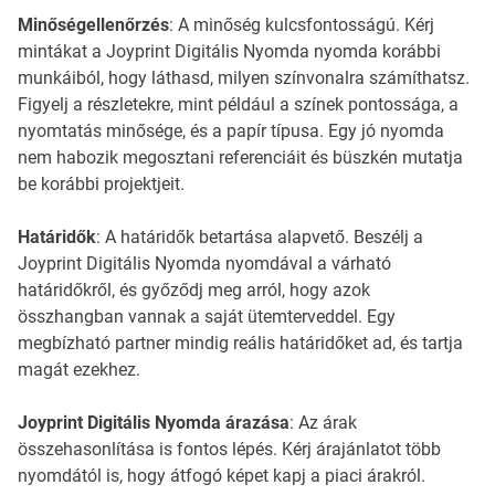
Minőségellenőrzés
: A minőség kulcsfontosságú. Kérj
mintákat a Joyprint Digitális Nyomda nyomda korábbi
munkáiból, hogy láthasd, milyen színvonalra számíthatsz.
Figyelj a részletekre, mint például a színek pontossága, a
nyomtatás minősége, és a papír típusa. Egy jó nyomda
nem habozik megosztani referenciáit és büszkén mutatja
be korábbi projektjeit.
Határidők
: A határidők betartása alapvető. Beszélj a
Joyprint Digitális Nyomda nyomdával a várható
határidőkről, és győződj meg arról, hogy azok
összhangban vannak a saját ütemterveddel. Egy
megbízható partner mindig reális határidőket ad, és tartja
magát ezekhez.
Joyprint Digitális Nyomda árazása
: Az árak
összehasonlítása is fontos lépés. Kérj árajánlatot több
nyomdától is, hogy átfogó képet kapj a piaci árakról.