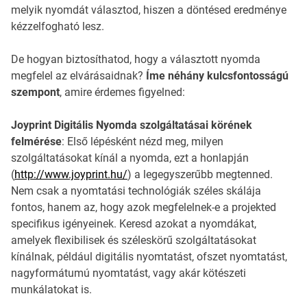
melyik nyomdát választod, hiszen a döntésed eredménye
kézzelfogható lesz.
De hogyan biztosíthatod, hogy a választott nyomda
megfelel az elvárásaidnak?
Íme néhány kulcsfontosságú
szempont
, amire érdemes figyelned:
Joyprint Digitális Nyomda szolgáltatásai körének
felmérése
: Első lépésként nézd meg, milyen
szolgáltatásokat kínál a nyomda, ezt a honlapján
(
http://www.joyprint.hu/
) a legegyszerűbb megtenned.
Nem csak a nyomtatási technológiák széles skálája
fontos, hanem az, hogy azok megfelelnek-e a projekted
specifikus igényeinek. Keresd azokat a nyomdákat,
amelyek flexibilisek és széleskörű szolgáltatásokat
kínálnak, például digitális nyomtatást, ofszet nyomtatást,
nagyformátumú nyomtatást, vagy akár kötészeti
munkálatokat is.