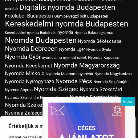
A0-6 méretek
B0-6 méretek
C0-6
Digitális nyomda Budapesten
méretek
Fotólabor Budapesten
Gumibélyegző bolt Budapesten
Kereskedelmi nyomda Budapesten
nyomda
Kereskedelmi nyomda Budaörsön
Nyomda Balassagyarmat
Nyomda Budapesten
Nyomda Békéscsaba
Nyomda Debrecen
Nyomda Eger
Nyomda Gyula
Nyomda Győr
nyomdai.hu
Nyomda Kaposvár
nyomdai színek
Nyomda Magyarország
Nyomda Kecskemét
Nyomda Miskolc
Nyomda Mosonmagyaróvár
Nyomda Nagykanizsa
Nyomda Pécs
Nyomda Nyíregyháza
Nyomda Salgótarján
Nyomda Szeged
Nyomda Szekszárd
Nyomda Sopron
Nyomda Szombathely
Nyomda Szentendre
Nyomda Szolnok
Nyomda Székesfehérvár
Nyomda Tatabánya
Nyomda Vác
Nyomda Zalaegerszeg
nyomtatás
Nyomda Érd
Nyomtatás Budapesten
Papírméretek
Értékeljük a magánéletét
Szitanyomda Budapesten
Pólónyomtatás Budapesten
Sütiket használunk a böngészési élmény fokozására,