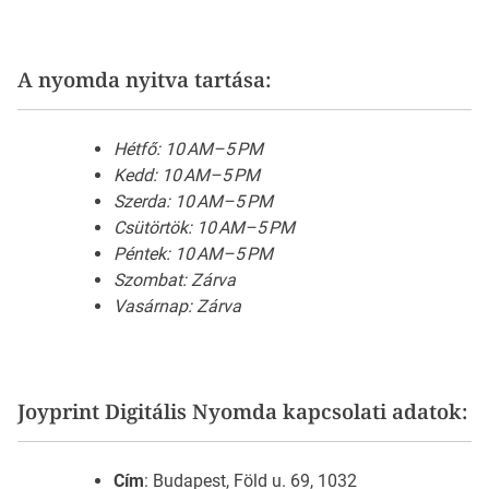
A nyomda nyitva tartása:
Hétfő: 10 AM–5 PM
Kedd: 10 AM–5 PM
Szerda: 10 AM–5 PM
Csütörtök: 10 AM–5 PM
Péntek: 10 AM–5 PM
Szombat: Zárva
Vasárnap: Zárva
Joyprint Digitális Nyomda kapcsolati adatok:
Cím
: Budapest, Föld u. 69, 1032