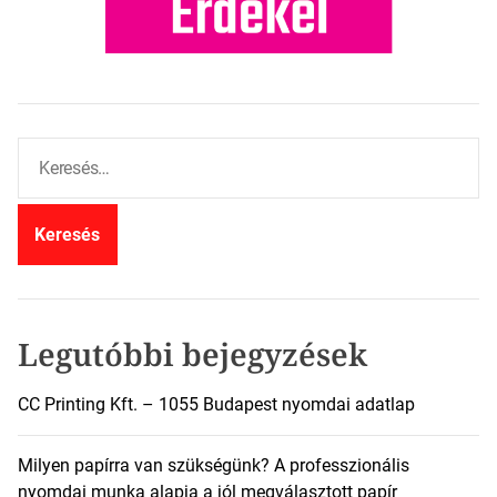
K
e
r
e
s
é
s
:
Legutóbbi bejegyzések
CC Printing Kft. – 1055 Budapest nyomdai adatlap
Milyen papírra van szükségünk? A professzionális
nyomdai munka alapja a jól megválasztott papír