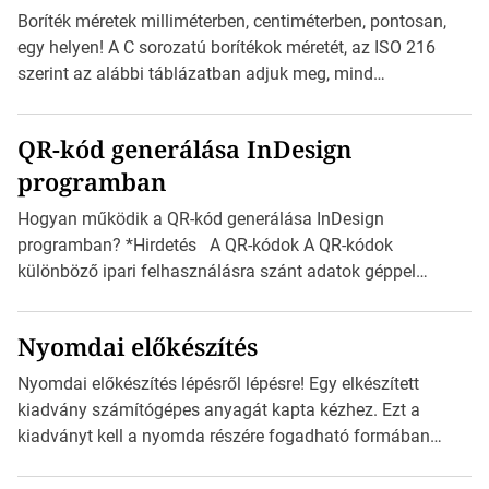
zajlik a saját címke készítése. Hogyan készítsünk címkét?
Boríték méretek milliméterben, centiméterben, pontosan,
Válasszon méretet és alakot: Válassza ki a kívánt címke
egy helyen! A C sorozatú borítékok méretét, az ISO 216
méretét. Akár néhány […]
szerint az alábbi táblázatban adjuk meg, mind
milliméterben, mind centiméterben. *Hirdetés C sorozatú
boríték méretek Az alábbi ábra az egyes borítékok méretét
QR-kód generálása InDesign
mutatja az A4-es papírlaphoz viszonyítva. Az amerikai és
programban
észak-amerikai boríték méretére az ISO 216 nem
vonatkozik. Boríték méretének táblázata C0-tól […]
Hogyan működik a QR-kód generálása InDesign
programban? *Hirdetés A QR-kódok A QR-kódok
különböző ipari felhasználásra szánt adatok géppel
olvasható nyomtatott megfelelői. Ez mára általánossá vált
a fogyasztóknak szánt hirdetésekben. A felhasználó
Nyomdai előkészítés
okostelefonjára telepíthet egy QR-kód-leolvasó
alkalmazást, ami leolvasni és dekódolni képes az URL-
Nyomdai előkészítés lépésről lépésre! Egy elkészített
információt és átirányítja a telefon böngészőjét a cég
kiadvány számítógépes anyagát kapta kézhez. Ezt a
weblapjára. A QR-kód beolvasása után a felhasználó
kiadványt kell a nyomda részére fogadható formában
szöveges üzenetet […]
eljuttatnia Nyomdai kivitelezésre előkészítenie. Amit
kézhez kapott az egy InDesign file, sok kép file,