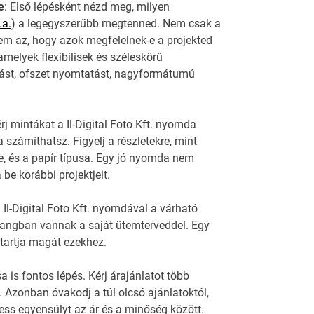
e
: Első lépésként nézd meg, milyen
.a.
) a legegyszerűbb megtenned. Nem csak a
em az, hogy azok megfelelnek-e a projekted
melyek flexibilisek és széleskörű
atást, ofszet nyomtatást, nagyformátumú
j mintákat a Il-Digital Foto Kft. nyomda
számíthatsz. Figyelj a részletekre, mint
, és a papír típusa. Egy jó nyomda nem
be korábbi projektjeit.
 Il-Digital Foto Kft. nyomdával a várható
hangban vannak a saját ütemterveddel. Egy
 tartja magát ezekhez.
a is fontos lépés. Kérj árajánlatot több
. Azonban óvakodj a túl olcsó ajánlatoktól,
ss egyensúlyt az ár és a minőség között.