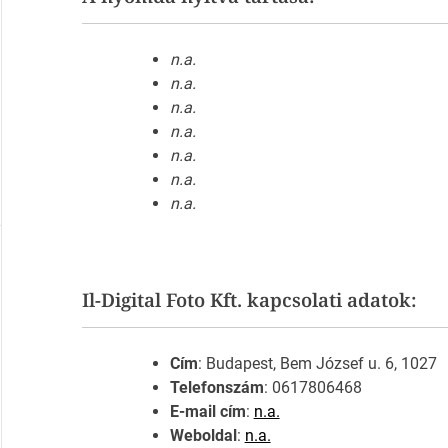
n.a.
n.a.
n.a.
n.a.
n.a.
n.a.
n.a.
Il-Digital Foto Kft. kapcsolati adatok:
Cím
: Budapest, Bem József u. 6, 1027
Telefonszám
: 0617806468
E-mail cím
:
n.a.
Weboldal
:
n.a.