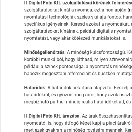
Il-Digital Foto Kft. szolgáltatásai körének felmérés
szolgáltatásokat kínál a nyomda, ezt a honlapján (
n
nyomtatási technológiák széles skálája fontos, han
specifikus igényeinek. Keresd azokat a nyomdákat, a
szolgáltatásokat kínálnak, például digitális nyomt
nyomtatást, vagy akár kötészeti munkálatokat is.
Minőségellenőrzés
: A minőség kulcsfontosságú. Kér
korábbi munkáiból, hogy láthasd, milyen színvonalra 
például a színek pontossága, a nyomtatás minősége
habozik megosztani referenciáit és büszkén mutatja 
Határidők
: A határidők betartása alapvető. Beszélj a
határidőkről, és győződj meg arról, hogy azok össz
megbízható partner mindig reális határidőket ad, és
Il-Digital Foto Kft. árazása
: Az árak összehasonlítás
nyomdától is, hogy átfogó képet kapj a piaci árakról
mert ezek gyakran a minőség rovására mennek. Kere