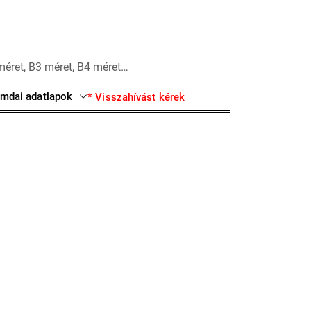
méret, B3 méret, B4 méret…
mdai adatlapok
* Visszahívást kérek