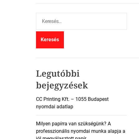
K
e
r
e
s
é
s
:
Legutóbbi
bejegyzések
CC Printing Kft. – 1055 Budapest
nyomdai adatlap
Milyen papírra van szükségünk? A
professzionális nyomdai munka alapja a
jól megválasztott papír