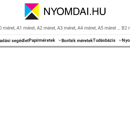
 méret, A1 méret, A2 méret, A3 méret, A4 méret, A5 méret … B2 
Papírméretek
Tudásbázis
Nyo
adási segédlet
Boríték méretek