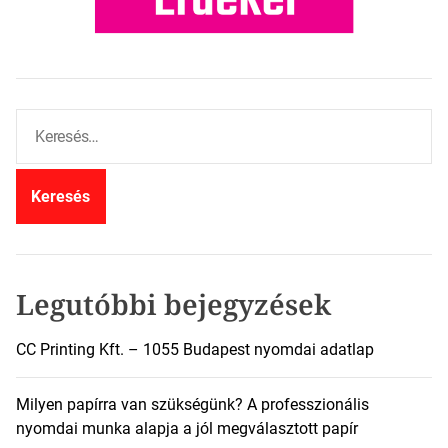
K
e
r
e
s
é
s
:
Legutóbbi bejegyzések
CC Printing Kft. – 1055 Budapest nyomdai adatlap
Milyen papírra van szükségünk? A professzionális
nyomdai munka alapja a jól megválasztott papír