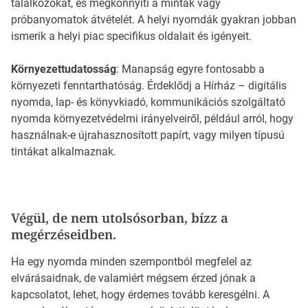
találkozókat, és megkönnyíti a minták vagy
próbanyomatok átvételét. A helyi nyomdák gyakran jobban
ismerik a helyi piac specifikus oldalait és igényeit.
Környezettudatosság
: Manapság egyre fontosabb a
környezeti fenntarthatóság. Érdeklődj a Hírház – digitális
nyomda, lap- és könyvkiadó, kommunikációs szolgáltató
nyomda környezetvédelmi irányelveiről, például arról, hogy
használnak-e újrahasznosított papírt, vagy milyen típusú
tintákat alkalmaznak.
Végül, de nem utolsósorban, bízz a
megérzéseidben.
Ha egy nyomda minden szempontból megfelel az
elvárásaidnak, de valamiért mégsem érzed jónak a
kapcsolatot, lehet, hogy érdemes tovább keresgélni. A