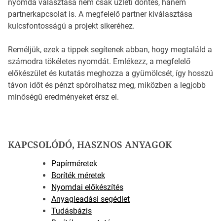
nyomda választása nem csak üzleti döntés, hanem
partnerkapcsolat is. A megfelelő partner kiválasztása
kulcsfontosságú a projekt sikeréhez.
Reméljük, ezek a tippek segítenek abban, hogy megtaláld a
számodra tökéletes nyomdát. Emlékezz, a megfelelő
előkészület és kutatás meghozza a gyümölcsét, így hosszú
távon időt és pénzt spórolhatsz meg, miközben a legjobb
minőségű eredményeket érsz el.
KAPCSOLÓDÓ, HASZNOS ANYAGOK
Papírméretek
Boríték méretek
Nyomdai előkészítés
Anyagleadási segédlet
Tudásbázis