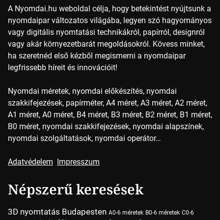
A Nyomdai.hu weboldal célja, hogy betekintést nyújtsunk a
nyomdaipar változatos világába, legyen szó hagyományos
vagy digitális nyomtatási technikákról, papírról, designról
vagy akár környezetbarát megoldásokról. Kövess minket,
ha szeretnéd első kézből megismerni a nyomdaipar
legfrissebb híreit és innovációit!
Nyomdai méretek, nyomdai előkészítés, nyomdai
szakkifejezések, papírméter, A4 méret, A3 méret, A2 méret,
A1 méret, A0 méret, B4 méret, B3 méret, B2 méret, B1 méret,
B0 méret, nyomdai szakkifejezések, nyomdai alapszínek,
nyomdai szolgáltatások, nyomdai operátor…
Adatvédelem
Impresszum
Népszerű keresések
3D nyomtatás Budapesten
A0-6 méretek
B0-6 méretek
C0-6