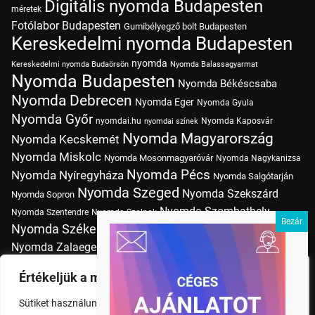
Digitális nyomda Budapesten
méretek
Fotólabor Budapesten
Gumibélyegző bolt Budapesten
Kereskedelmi nyomda Budapesten
nyomda
Kereskedelmi nyomda Budaörsön
Nyomda Balassagyarmat
Nyomda Budapesten
Nyomda Békéscsaba
Nyomda Debrecen
Nyomda Eger
Nyomda Gyula
Nyomda Győr
nyomdai.hu
Nyomda Kaposvár
nyomdai színek
Nyomda Magyarország
Nyomda Kecskemét
Nyomda Miskolc
Nyomda Mosonmagyaróvár
Nyomda Nagykanizsa
Nyomda Pécs
Nyomda Nyíregyháza
Nyomda Salgótarján
Nyomda Szeged
Nyomda Szekszárd
Nyomda Sopron
Nyomda Szombathely
Nyomda Szentendre
Nyomda Szolnok
Nyomda Székesfehérvár
Nyomda Tatabánya
Nyomda Vác
Nyomda Zalaegerszeg
nyomtatás
Nyomda Érd
Nyomtatás Budapesten
Papírméretek
Értékeljük a magánéletét
Szitanyomda Budapesten
Pólónyomtatás Budapesten
Sütiket használunk a böngészési élmény fokozására,
Tudásbázis