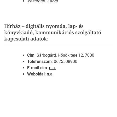
Vasárnap: Zárva
Hírház – digitális nyomda, lap- és
könyvkiadó, kommunikációs szolgáltató
kapcsolati adatok:
Cím
: Sárbogárd, Hősök tere 12, 7000
Telefonszám
: 0625508900
E-mail cím
:
n.a.
Weboldal
:
n.a.