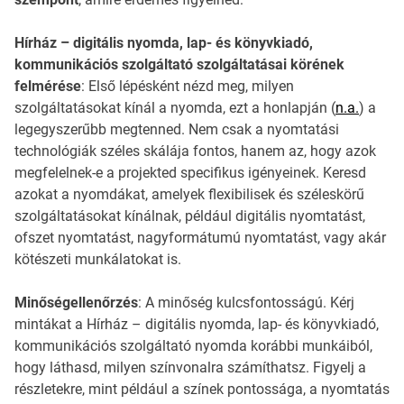
Hírház – digitális nyomda, lap- és könyvkiadó,
kommunikációs szolgáltató szolgáltatásai körének
felmérése
: Első lépésként nézd meg, milyen
szolgáltatásokat kínál a nyomda, ezt a honlapján (
n.a.
) a
legegyszerűbb megtenned. Nem csak a nyomtatási
technológiák széles skálája fontos, hanem az, hogy azok
megfelelnek-e a projekted specifikus igényeinek. Keresd
azokat a nyomdákat, amelyek flexibilisek és széleskörű
szolgáltatásokat kínálnak, például digitális nyomtatást,
ofszet nyomtatást, nagyformátumú nyomtatást, vagy akár
kötészeti munkálatokat is.
Minőségellenőrzés
: A minőség kulcsfontosságú. Kérj
mintákat a Hírház – digitális nyomda, lap- és könyvkiadó,
kommunikációs szolgáltató nyomda korábbi munkáiból,
hogy láthasd, milyen színvonalra számíthatsz. Figyelj a
részletekre, mint például a színek pontossága, a nyomtatás