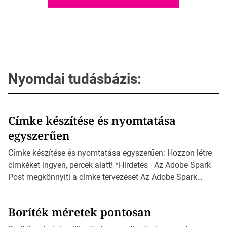
Nyomdai tudásbázis:
Címke készítése és nyomtatása
egyszerűen
Címke készítése és nyomtatása egyszerűen: Hozzon létre
címkéket ingyen, percek alatt! *Hirdetés Az Adobe Spark
Post megkönnyíti a címke tervezését Az Adobe Spark
Inspirációs galériája rengeteg professzionálisan
megtervezett sablont tartalmaz, amelyek segítségével
Boríték méretek pontosan
igazán foroghatnak a kreatív fogaskerekek, miközben
zajlik a saját címke készítése. Hogyan készítsünk címkét?