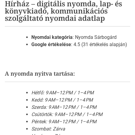
Hírház – digitális nyomda, lap- és
könyvkiadó, kommunikációs
szolgáltató nyomdai adatlap
Nyomdai kategória
: Nyomda Sárbogárd
Google értékelése
: 4.5 (31 értékelés alapján)
A nyomda nyitva tartása:
Hétfő: 9 AM–12 PM / 1–4 PM
Kedd: 9 AM–12 PM / 1–4 PM
Szerda: 9 AM–12 PM / 1–4 PM
Csütörtök: 9 AM–12 PM / 1–4 PM
Péntek: 9 AM–12 PM / 1–4 PM
Szombat: Zárva