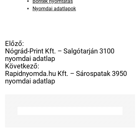
Boríték nyomtatás
Nyomdai adatlapok
B
Előző:
e
Nógrád-Print Kft. – Salgótarján 3100
j
nyomdai adatlap
e
Következő:
g
Rapidnyomda.hu Kft. – Sárospatak 3950
y
nyomdai adatlap
z
é
s
n
a
v
i