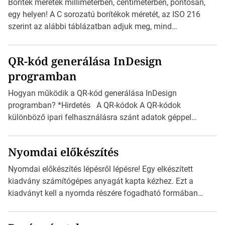
Boríték méretek milliméterben, centiméterben, pontosan,
Válasszon méretet és alakot: Válassza ki a kívánt címke
egy helyen! A C sorozatú borítékok méretét, az ISO 216
méretét. Akár néhány […]
szerint az alábbi táblázatban adjuk meg, mind
milliméterben, mind centiméterben. *Hirdetés C sorozatú
boríték méretek Az alábbi ábra az egyes borítékok méretét
QR-kód generálása InDesign
mutatja az A4-es papírlaphoz viszonyítva. Az amerikai és
programban
észak-amerikai boríték méretére az ISO 216 nem
vonatkozik. Boríték méretének táblázata C0-tól […]
Hogyan működik a QR-kód generálása InDesign
programban? *Hirdetés A QR-kódok A QR-kódok
különböző ipari felhasználásra szánt adatok géppel
olvasható nyomtatott megfelelői. Ez mára általánossá vált
a fogyasztóknak szánt hirdetésekben. A felhasználó
Nyomdai előkészítés
okostelefonjára telepíthet egy QR-kód-leolvasó
alkalmazást, ami leolvasni és dekódolni képes az URL-
Nyomdai előkészítés lépésről lépésre! Egy elkészített
információt és átirányítja a telefon böngészőjét a cég
kiadvány számítógépes anyagát kapta kézhez. Ezt a
weblapjára. A QR-kód beolvasása után a felhasználó
kiadványt kell a nyomda részére fogadható formában
szöveges üzenetet […]
eljuttatnia Nyomdai kivitelezésre előkészítenie. Amit
kézhez kapott az egy InDesign file, sok kép file,