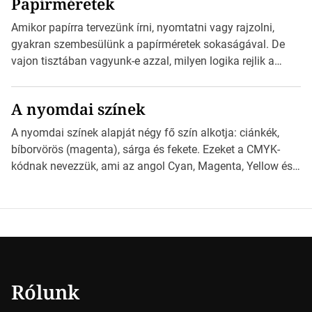
Papírméretek
Illustratorban készült vektorgrafika. *Hirdetés Minden
esetben konzultáljunk a nyomdával, mielőtt elkezdjük a
Amikor papírra tervezünk írni, nyomtatni vagy rajzolni,
nyomdai előkészítést!Nehogy az elkészült munka után
gyakran szembesülünk a papírméretek sokaságával. De
derüljön ki, hogy valamit másképp kellett volna csinálni! […]
vajon tisztában vagyunk-e azzal, milyen logika rejlik a
különböző méretű lapok mögött, és hogy miként
választhatjuk ki a legmegfelelőbbet projektjeinkhez?
A nyomdai színek
*Hirdetés Ebben a cikkben a papírméretek izgalmas
világába kalauzolunk el téged, hogy jobban megértsd,
A nyomdai színek alapját négy fő szín alkotja: ciánkék,
milyen szempontok alapján érdemes választanod a
bíborvörös (magenta), sárga és fekete. Ezeket a CMYK-
jövőben. Bevezetés a papírméretek világába A […]
kódnak nevezzük, ami az angol Cyan, Magenta, Yellow és
Key (fekete) szavak rövidítése. Ez a négy szín
keveredésével hozható létre szinte bármilyen más szín. De
vajon hogy is működik ez pontosan? *Hirdetés A nyomdai
színek részletei Amikor egy képet nyomtatnak, mindegyik
alapszínt külön-külön […]
Rólunk