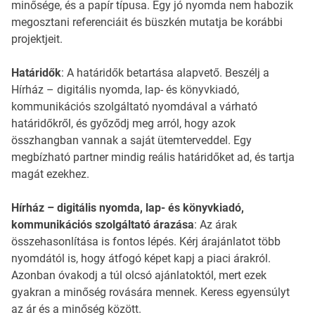
minősége, és a papír típusa. Egy jó nyomda nem habozik
megosztani referenciáit és büszkén mutatja be korábbi
projektjeit.
Határidők
: A határidők betartása alapvető. Beszélj a
Hírház – digitális nyomda, lap- és könyvkiadó,
kommunikációs szolgáltató nyomdával a várható
határidőkről, és győződj meg arról, hogy azok
összhangban vannak a saját ütemterveddel. Egy
megbízható partner mindig reális határidőket ad, és tartja
magát ezekhez.
Hírház – digitális nyomda, lap- és könyvkiadó,
kommunikációs szolgáltató árazása
: Az árak
összehasonlítása is fontos lépés. Kérj árajánlatot több
nyomdától is, hogy átfogó képet kapj a piaci árakról.
Azonban óvakodj a túl olcsó ajánlatoktól, mert ezek
gyakran a minőség rovására mennek. Keress egyensúlyt
az ár és a minőség között.