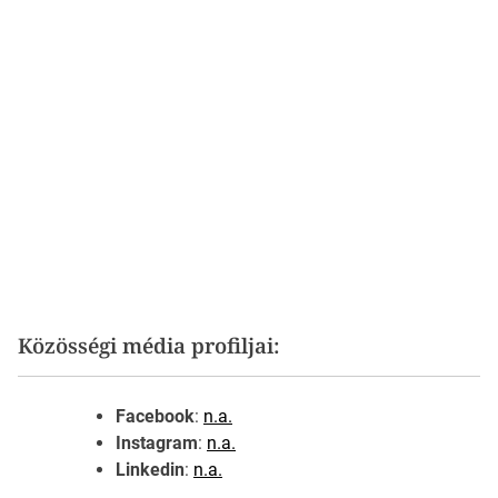
Közösségi média profiljai:
Facebook
:
n.a.
Instagram
:
n.a.
Linkedin
:
n.a.