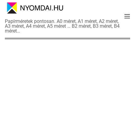
S
k
M
i
N
Papírméretek pontosan. A0 méret, A1 méret, A2 méret,
e
p
A3 méret, A4 méret, A5 méret … B2 méret, B3 méret, B4
y
n
méret…
t
o
u
o
m
c
d
o
a
n
i
t
a
e
d
n
a
t
t
l
a
p
o
k