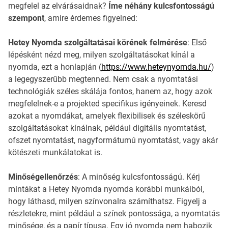
megfelel az elvárásaidnak?
Íme néhány kulcsfontosságú
szempont
, amire érdemes figyelned:
Hetey Nyomda szolgáltatásai körének felmérése
: Első
lépésként nézd meg, milyen szolgáltatásokat kínál a
nyomda, ezt a honlapján (
https://www.heteynyomda.hu/
)
a legegyszerűbb megtenned. Nem csak a nyomtatási
technológiák széles skálája fontos, hanem az, hogy azok
megfelelnek-e a projekted specifikus igényeinek. Keresd
azokat a nyomdákat, amelyek flexibilisek és széleskörű
szolgáltatásokat kínálnak, például digitális nyomtatást,
ofszet nyomtatást, nagyformátumú nyomtatást, vagy akár
kötészeti munkálatokat is.
Minőségellenőrzés
: A minőség kulcsfontosságú. Kérj
mintákat a Hetey Nyomda nyomda korábbi munkáiból,
hogy láthasd, milyen színvonalra számíthatsz. Figyelj a
részletekre, mint például a színek pontossága, a nyomtatás
minősége, és a papír típusa. Egy jó nyomda nem habozik