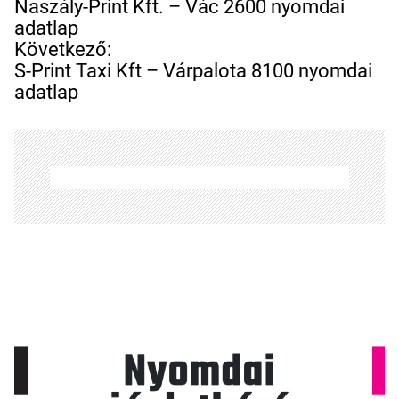
e
Naszály-Print Kft. – Vác 2600 nyomdai
j
adatlap
e
Következő:
g
S-Print Taxi Kft – Várpalota 8100 nyomdai
y
adatlap
z
é
s
n
a
v
i
g
á
c
i
ó