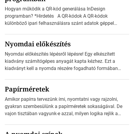
vonatkozik. Boríték méretének táblázata C0-tól […]
Hogyan működik a QR-kód generálása InDesign
programban? *Hirdetés A QR-kódok A QR-kódok
különböző ipari felhasználásra szánt adatok géppel
olvasható nyomtatott megfelelői. Ez mára általánossá vált
a fogyasztóknak szánt hirdetésekben. A felhasználó
Nyomdai előkészítés
okostelefonjára telepíthet egy QR-kód-leolvasó
alkalmazást, ami leolvasni és dekódolni képes az URL-
Nyomdai előkészítés lépésről lépésre! Egy elkészített
információt és átirányítja a telefon böngészőjét a cég
kiadvány számítógépes anyagát kapta kézhez. Ezt a
weblapjára. A QR-kód beolvasása után a felhasználó
kiadványt kell a nyomda részére fogadható formában
szöveges üzenetet […]
eljuttatnia Nyomdai kivitelezésre előkészítenie. Amit
kézhez kapott az egy InDesign file, sok kép file,
Papírméretek
Illustratorban készült vektorgrafika. *Hirdetés Minden
esetben konzultáljunk a nyomdával, mielőtt elkezdjük a
Amikor papírra tervezünk írni, nyomtatni vagy rajzolni,
nyomdai előkészítést!Nehogy az elkészült munka után
gyakran szembesülünk a papírméretek sokaságával. De
derüljön ki, hogy valamit másképp kellett volna csinálni! […]
vajon tisztában vagyunk-e azzal, milyen logika rejlik a
különböző méretű lapok mögött, és hogy miként
választhatjuk ki a legmegfelelőbbet projektjeinkhez?