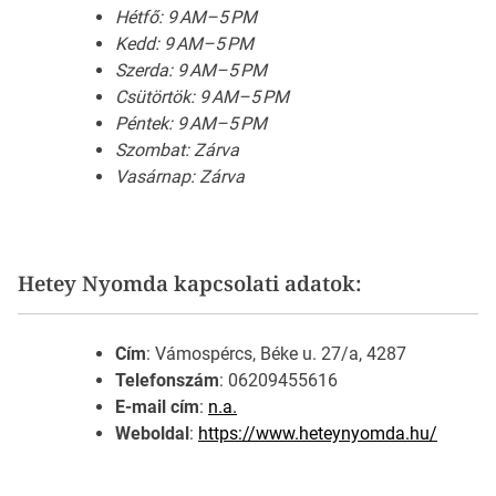
Hétfő: 9 AM–5 PM
Kedd: 9 AM–5 PM
Szerda: 9 AM–5 PM
Csütörtök: 9 AM–5 PM
Péntek: 9 AM–5 PM
Szombat: Zárva
Vasárnap: Zárva
Hetey Nyomda kapcsolati adatok:
Cím
: Vámospércs, Béke u. 27/a, 4287
Telefonszám
: 06209455616
E-mail cím
:
n.a.
Weboldal
:
https://www.heteynyomda.hu/