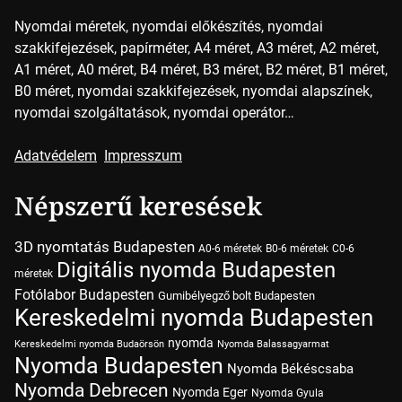
Nyomdai méretek, nyomdai előkészítés, nyomdai
szakkifejezések, papírméter, A4 méret, A3 méret, A2 méret,
A1 méret, A0 méret, B4 méret, B3 méret, B2 méret, B1 méret,
B0 méret, nyomdai szakkifejezések, nyomdai alapszínek,
nyomdai szolgáltatások, nyomdai operátor…
Adatvédelem
Impresszum
Népszerű keresések
3D nyomtatás Budapesten
A0-6 méretek
B0-6 méretek
C0-6
Digitális nyomda Budapesten
méretek
Fotólabor Budapesten
Gumibélyegző bolt Budapesten
Kereskedelmi nyomda Budapesten
nyomda
Kereskedelmi nyomda Budaörsön
Nyomda Balassagyarmat
Nyomda Budapesten
Nyomda Békéscsaba
Nyomda Debrecen
Nyomda Eger
Nyomda Gyula