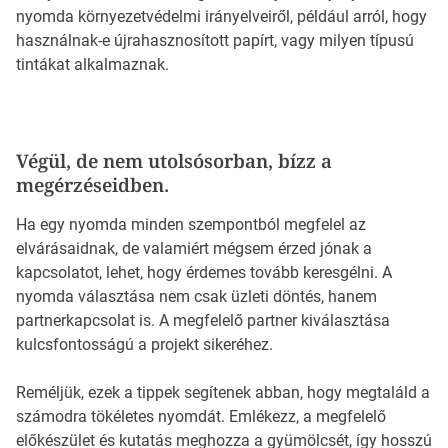
nyomda környezetvédelmi irányelveiről, például arról, hogy
használnak-e újrahasznosított papírt, vagy milyen típusú
tintákat alkalmaznak.
Végül, de nem utolsósorban, bízz a
megérzéseidben.
Ha egy nyomda minden szempontból megfelel az
elvárásaidnak, de valamiért mégsem érzed jónak a
kapcsolatot, lehet, hogy érdemes tovább keresgélni. A
nyomda választása nem csak üzleti döntés, hanem
partnerkapcsolat is. A megfelelő partner kiválasztása
kulcsfontosságú a projekt sikeréhez.
Reméljük, ezek a tippek segítenek abban, hogy megtaláld a
számodra tökéletes nyomdát. Emlékezz, a megfelelő
előkészület és kutatás meghozza a gyümölcsét, így hosszú