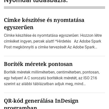
Címke készítése és nyomtatása
egyszerűen
Címke készítése és nyomtatása egyszerűen: Hozzon létre
címkéket ingyen, percek alatt! *Hirdetés Az Adobe Spark
Post megkönnyíti a címke tervezését Az Adobe Spark
Inspirációs galériája rengeteg professzionálisan
megtervezett sablont tartalmaz, amelyek segítségével
Boríték méretek pontosan
igazán foroghatnak a kreatív fogaskerekek, miközben
zajlik a saját címke készítése. Hogyan készítsünk címkét?
Boríték méretek milliméterben, centiméterben, pontosan,
Válasszon méretet és alakot: Válassza ki a kívánt címke
egy helyen! A C sorozatú borítékok méretét, az ISO 216
méretét. Akár néhány […]
szerint az alábbi táblázatban adjuk meg, mind
milliméterben, mind centiméterben. *Hirdetés C sorozatú
boríték méretek Az alábbi ábra az egyes borítékok méretét
QR-kód generálása InDesign
mutatja az A4-es papírlaphoz viszonyítva. Az amerikai és
programban
észak-amerikai boríték méretére az ISO 216 nem