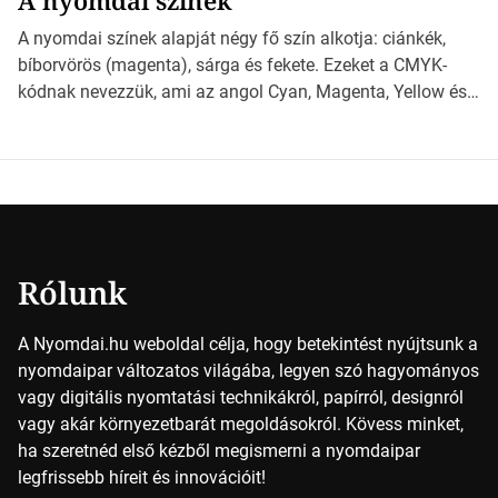
A nyomdai színek
*Hirdetés Ebben a cikkben a papírméretek izgalmas
világába kalauzolunk el téged, hogy jobban megértsd,
A nyomdai színek alapját négy fő szín alkotja: ciánkék,
milyen szempontok alapján érdemes választanod a
bíborvörös (magenta), sárga és fekete. Ezeket a CMYK-
jövőben. Bevezetés a papírméretek világába A […]
kódnak nevezzük, ami az angol Cyan, Magenta, Yellow és
Key (fekete) szavak rövidítése. Ez a négy szín
keveredésével hozható létre szinte bármilyen más szín. De
vajon hogy is működik ez pontosan? *Hirdetés A nyomdai
színek részletei Amikor egy képet nyomtatnak, mindegyik
alapszínt külön-külön […]
Rólunk
A Nyomdai.hu weboldal célja, hogy betekintést nyújtsunk a
nyomdaipar változatos világába, legyen szó hagyományos
vagy digitális nyomtatási technikákról, papírról, designról
vagy akár környezetbarát megoldásokról. Kövess minket,
ha szeretnéd első kézből megismerni a nyomdaipar
legfrissebb híreit és innovációit!