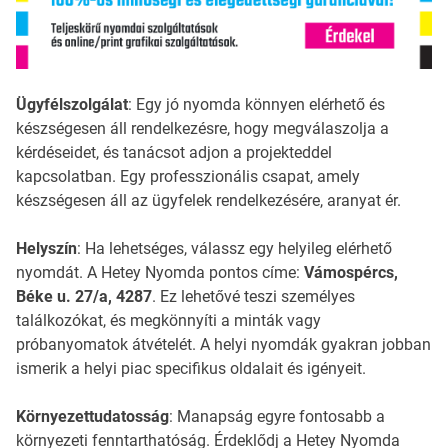
Ügyfélszolgálat
: Egy jó nyomda könnyen elérhető és
készségesen áll rendelkezésre, hogy megválaszolja a
kérdéseidet, és tanácsot adjon a projekteddel
kapcsolatban. Egy professzionális csapat, amely
készségesen áll az ügyfelek rendelkezésére, aranyat ér.
Helyszín
: Ha lehetséges, válassz egy helyileg elérhető
nyomdát. A Hetey Nyomda pontos címe:
Vámospércs,
Béke u. 27/a, 4287
. Ez lehetővé teszi személyes
találkozókat, és megkönnyíti a minták vagy
próbanyomatok átvételét. A helyi nyomdák gyakran jobban
ismerik a helyi piac specifikus oldalait és igényeit.
Környezettudatosság
: Manapság egyre fontosabb a
környezeti fenntarthatóság. Érdeklődj a Hetey Nyomda