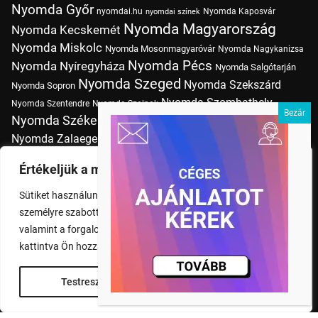
Nyomda Győr
nyomdai.hu
Nyomda Kaposvár
nyomdai színek
Nyomda Magyarország
Nyomda Kecskemét
Nyomda Miskolc
Nyomda Mosonmagyaróvár
Nyomda Nagykanizsa
Nyomda Pécs
Nyomda Nyíregyháza
Nyomda Salgótarján
Nyomda Szeged
Nyomda Szekszárd
Nyomda Sopron
Nyomda Szombathely
Nyomda Szentendre
Nyomda Szolnok
Nyomda Székesfehérvár
Nyomda Tatabánya
Nyomda Vác
Nyomda Zalaegerszeg
nyomtatás
Nyomda Érd
Nyomtatás Budapesten
Papírméretek
Értékeljük a magánéletét
Szitanyomda Budapesten
Pólónyomtatás Budapesten
Sütiket használunk a böngészési élmény fokozására,
Tudásbázis
személyre szabott hirdetések vagy tartalmak megjelenítésére,
valamint a forgalom elemzésére. A "Mindent elfogad" gombra
kattintva Ön hozzájárul a cookie-k használatához.
Testreszabás
Rendben