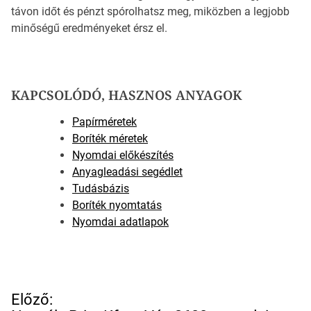
távon időt és pénzt spórolhatsz meg, miközben a legjobb
minőségű eredményeket érsz el.
KAPCSOLÓDÓ, HASZNOS ANYAGOK
Papírméretek
Boríték méretek
Nyomdai előkészítés
Anyagleadási segédlet
Tudásbázis
Boríték nyomtatás
Nyomdai adatlapok
B
Előző: