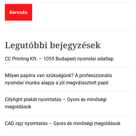
r
e
s
é
s
:
Legutóbbi bejegyzések
CC Printing Kft. – 1055 Budapest nyomdai adatlap
Milyen papírra van szükségünk? A professzionális
nyomdai munka alapja a jól megválasztott papír
Citylight plakát nyomtatás – Gyors és minőségi
megoldások
CAD rajz nyomtatás – Gyors és minőségi megoldások