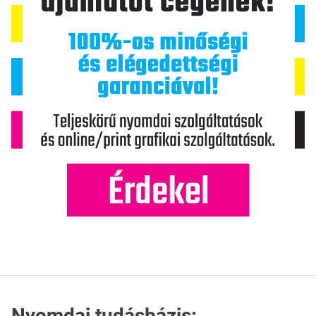
Nyomdai tudásbázis: