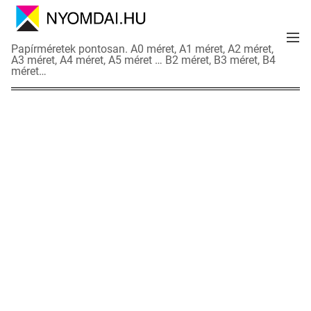
S
k
M
i
N
Papírméretek pontosan. A0 méret, A1 méret, A2 méret,
e
p
A3 méret, A4 méret, A5 méret … B2 méret, B3 méret, B4
y
n
méret…
t
o
u
o
m
c
d
o
a
n
i
t
a
e
d
n
a
t
t
l
a
p
o
k