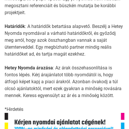
megosztani referenciáit és büszkén mutatja be korábbi
projektjeit.
Határidők
: A határidők betartása alapvető. Beszélj a Hetey
Nyomda nyomdával a várható határidőkről, és győződj
meg arról, hogy azok összhangban vannak a saját
ütemterveddel. Egy megbízható partner mindig reális
határidőket ad, és tartja magát ezekhez.
Hetey Nyomda árazása
: Az árak összehasonlítása is
fontos lépés. Kérj árajánlatot több nyomdától is, hogy
átfogó képet kapj a piaci árakról. Azonban óvakodj a túl
olcsó ajánlatoktól, mert ezek gyakran a minőség rovására
mennek. Keress egyensúlyt az ár és a minőség között.
*Hirdetés