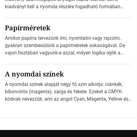
weblapjára. A QR-kód beolvasása után a felhasználó
kiadványt kell a nyomda részére fogadható formában
szöveges üzenetet […]
eljuttatnia Nyomdai kivitelezésre előkészítenie. Amit
kézhez kapott az egy InDesign file, sok kép file,
Papírméretek
Illustratorban készült vektorgrafika. *Hirdetés Minden
esetben konzultáljunk a nyomdával, mielőtt elkezdjük a
Amikor papírra tervezünk írni, nyomtatni vagy rajzolni,
nyomdai előkészítést!Nehogy az elkészült munka után
gyakran szembesülünk a papírméretek sokaságával. De
derüljön ki, hogy valamit másképp kellett volna csinálni! […]
vajon tisztában vagyunk-e azzal, milyen logika rejlik a
különböző méretű lapok mögött, és hogy miként
választhatjuk ki a legmegfelelőbbet projektjeinkhez?
A nyomdai színek
*Hirdetés Ebben a cikkben a papírméretek izgalmas
világába kalauzolunk el téged, hogy jobban megértsd,
A nyomdai színek alapját négy fő szín alkotja: ciánkék,
milyen szempontok alapján érdemes választanod a
bíborvörös (magenta), sárga és fekete. Ezeket a CMYK-
jövőben. Bevezetés a papírméretek világába A […]
kódnak nevezzük, ami az angol Cyan, Magenta, Yellow és
Key (fekete) szavak rövidítése. Ez a négy szín
keveredésével hozható létre szinte bármilyen más szín. De
vajon hogy is működik ez pontosan? *Hirdetés A nyomdai
színek részletei Amikor egy képet nyomtatnak, mindegyik
alapszínt külön-külön […]