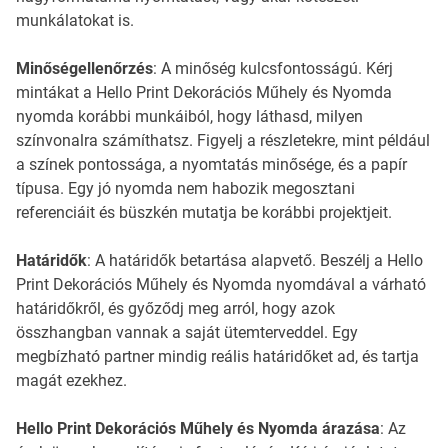
munkálatokat is.
Minőségellenőrzés
: A minőség kulcsfontosságú. Kérj
mintákat a Hello Print Dekorációs Műhely és Nyomda
nyomda korábbi munkáiból, hogy láthasd, milyen
színvonalra számíthatsz. Figyelj a részletekre, mint például
a színek pontossága, a nyomtatás minősége, és a papír
típusa. Egy jó nyomda nem habozik megosztani
referenciáit és büszkén mutatja be korábbi projektjeit.
Határidők
: A határidők betartása alapvető. Beszélj a Hello
Print Dekorációs Műhely és Nyomda nyomdával a várható
határidőkről, és győződj meg arról, hogy azok
összhangban vannak a saját ütemterveddel. Egy
megbízható partner mindig reális határidőket ad, és tartja
magát ezekhez.
Hello Print Dekorációs Műhely és Nyomda árazása
: Az