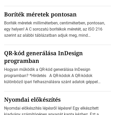
Inspirációs galériája rengeteg professzionálisan
megtervezett sablont tartalmaz, amelyek segítségével
Boríték méretek pontosan
igazán foroghatnak a kreatív fogaskerekek, miközben
zajlik a saját címke készítése. Hogyan készítsünk címkét?
Boríték méretek milliméterben, centiméterben, pontosan,
Válasszon méretet és alakot: Válassza ki a kívánt címke
egy helyen! A C sorozatú borítékok méretét, az ISO 216
méretét. Akár néhány […]
szerint az alábbi táblázatban adjuk meg, mind
milliméterben, mind centiméterben. *Hirdetés C sorozatú
boríték méretek Az alábbi ábra az egyes borítékok méretét
QR-kód generálása InDesign
mutatja az A4-es papírlaphoz viszonyítva. Az amerikai és
programban
észak-amerikai boríték méretére az ISO 216 nem
vonatkozik. Boríték méretének táblázata C0-tól […]
Hogyan működik a QR-kód generálása InDesign
programban? *Hirdetés A QR-kódok A QR-kódok
különböző ipari felhasználásra szánt adatok géppel
olvasható nyomtatott megfelelői. Ez mára általánossá vált
a fogyasztóknak szánt hirdetésekben. A felhasználó
Nyomdai előkészítés
okostelefonjára telepíthet egy QR-kód-leolvasó
alkalmazást, ami leolvasni és dekódolni képes az URL-
Nyomdai előkészítés lépésről lépésre! Egy elkészített
információt és átirányítja a telefon böngészőjét a cég
kiadvány számítógépes anyagát kapta kézhez. Ezt a