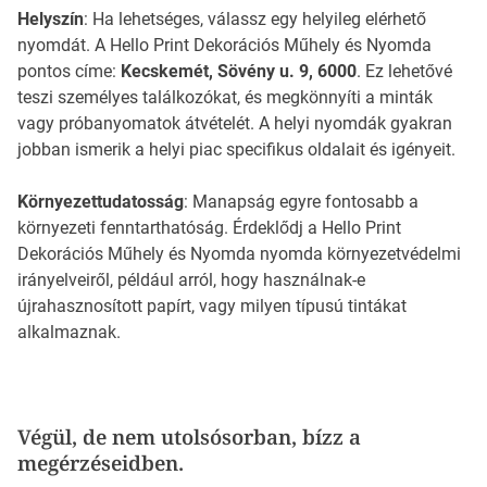
Helyszín
: Ha lehetséges, válassz egy helyileg elérhető
nyomdát. A Hello Print Dekorációs Műhely és Nyomda
pontos címe:
Kecskemét, Sövény u. 9, 6000
. Ez lehetővé
teszi személyes találkozókat, és megkönnyíti a minták
vagy próbanyomatok átvételét. A helyi nyomdák gyakran
jobban ismerik a helyi piac specifikus oldalait és igényeit.
Környezettudatosság
: Manapság egyre fontosabb a
környezeti fenntarthatóság. Érdeklődj a Hello Print
Dekorációs Műhely és Nyomda nyomda környezetvédelmi
irányelveiről, például arról, hogy használnak-e
újrahasznosított papírt, vagy milyen típusú tintákat
alkalmaznak.
Végül, de nem utolsósorban, bízz a
megérzéseidben.