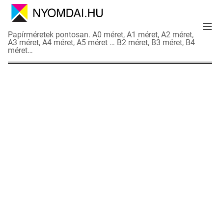
S
k
M
i
N
Papírméretek pontosan. A0 méret, A1 méret, A2 méret,
e
p
A3 méret, A4 méret, A5 méret … B2 méret, B3 méret, B4
y
n
méret…
t
o
u
o
m
c
d
o
a
n
i
t
a
e
d
n
a
t
t
l
a
p
o
k