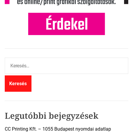
K
e
r
e
s
é
s
:
Legutóbbi bejegyzések
CC Printing Kft. – 1055 Budapest nyomdai adatlap