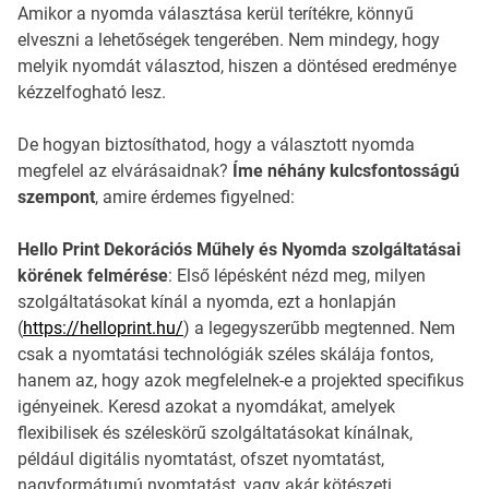
Amikor a nyomda választása kerül terítékre, könnyű
elveszni a lehetőségek tengerében. Nem mindegy, hogy
melyik nyomdát választod, hiszen a döntésed eredménye
kézzelfogható lesz.
De hogyan biztosíthatod, hogy a választott nyomda
megfelel az elvárásaidnak?
Íme néhány kulcsfontosságú
szempont
, amire érdemes figyelned:
Hello Print Dekorációs Műhely és Nyomda szolgáltatásai
körének felmérése
: Első lépésként nézd meg, milyen
szolgáltatásokat kínál a nyomda, ezt a honlapján
(
https://helloprint.hu/
) a legegyszerűbb megtenned. Nem
csak a nyomtatási technológiák széles skálája fontos,
hanem az, hogy azok megfelelnek-e a projekted specifikus
igényeinek. Keresd azokat a nyomdákat, amelyek
flexibilisek és széleskörű szolgáltatásokat kínálnak,
például digitális nyomtatást, ofszet nyomtatást,
nagyformátumú nyomtatást, vagy akár kötészeti