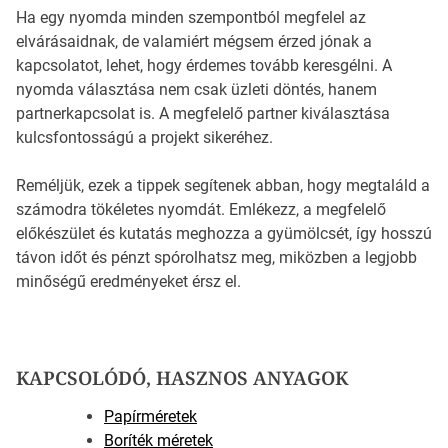
Ha egy nyomda minden szempontból megfelel az
elvárásaidnak, de valamiért mégsem érzed jónak a
kapcsolatot, lehet, hogy érdemes tovább keresgélni. A
nyomda választása nem csak üzleti döntés, hanem
partnerkapcsolat is. A megfelelő partner kiválasztása
kulcsfontosságú a projekt sikeréhez.
Reméljük, ezek a tippek segítenek abban, hogy megtaláld a
számodra tökéletes nyomdát. Emlékezz, a megfelelő
előkészület és kutatás meghozza a gyümölcsét, így hosszú
távon időt és pénzt spórolhatsz meg, miközben a legjobb
minőségű eredményeket érsz el.
KAPCSOLÓDÓ, HASZNOS ANYAGOK
Papírméretek
Boríték méretek