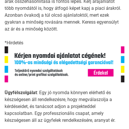
árak összehasonlítása is fontos lépés. Kérj árajánlatot
több nyomdától is, hogy átfogó képet kapj a piaci árakról.
Azonban óvakodj a túl olcsó ajánlatoktól, mert ezek
gyakran a minőség rovására mennek. Keress egyensúlyt
az ár és a minőség között.
*Hirdetés
Ügyfélszolgálat
: Egy jó nyomda könnyen elérhető és
készségesen áll rendelkezésre, hogy megválaszolja a
kérdéseidet, és tanácsot adjon a projekteddel
kapcsolatban. Egy professzionális csapat, amely
készségesen áll az ügyfelek rendelkezésére, aranyat ér.