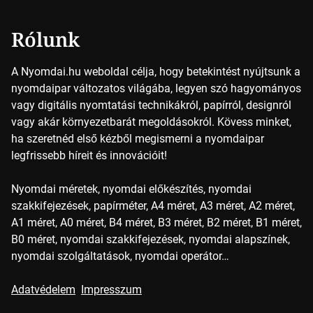
Rólunk
A Nyomdai.hu weboldal célja, hogy betekintést nyújtsunk a
nyomdaipar változatos világába, legyen szó hagyományos
vagy digitális nyomtatási technikákról, papírról, designról
vagy akár környezetbarát megoldásokról. Kövess minket,
ha szeretnéd első kézből megismerni a nyomdaipar
legfrissebb híreit és innovációit!
Nyomdai méretek, nyomdai előkészítés, nyomdai
szakkifejezések, papírméter, A4 méret, A3 méret, A2 méret,
A1 méret, A0 méret, B4 méret, B3 méret, B2 méret, B1 méret,
B0 méret, nyomdai szakkifejezések, nyomdai alapszínek,
nyomdai szolgáltatások, nyomdai operátor…
Adatvédelem
Impresszum