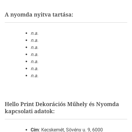
A nyomda nyitva tartása:
n.a.
n.a.
n.a.
n.a.
n.a.
n.a.
n.a.
Hello Print Dekorációs Műhely és Nyomda
kapcsolati adatok:
Cím
: Kecskemét, Sövény u. 9, 6000