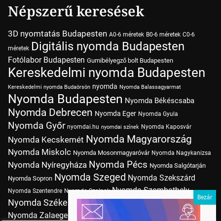
Népszerű keresések
3D nyomtatás Budapesten
A0-6 méretek
B0-6 méretek
C0-6
Digitális nyomda Budapesten
méretek
Fotólabor Budapesten
Gumibélyegző bolt Budapesten
Kereskedelmi nyomda Budapesten
nyomda
Kereskedelmi nyomda Budaörsön
Nyomda Balassagyarmat
Nyomda Budapesten
Nyomda Békéscsaba
Nyomda Debrecen
Nyomda Eger
Nyomda Gyula
Nyomda Győr
nyomdai.hu
Nyomda Kaposvár
nyomdai színek
Nyomda Magyarország
Nyomda Kecskemét
Nyomda Miskolc
Nyomda Mosonmagyaróvár
Nyomda Nagykanizsa
Nyomda Pécs
Nyomda Nyíregyháza
Nyomda Salgótarján
Nyomda Szeged
Nyomda Szekszárd
Nyomda Sopron
Nyomda Szombathely
Nyomda Szentendre
Nyomda Szolnok
Nyomda Székesfehérvár
Nyomda Tatabánya
Nyomda Vác
Nyomda Zalaegerszeg
nyomtatás
Nyomda Érd