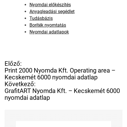
Nyomdai előkészítés
Anyagleadási segédlet
Tudásbázis
Boríték nyomtatás
Nyomdai adatlapok
B
Előző:
e
Print 2000 Nyomda Kft. Operating area –
j
Kecskemét 6000 nyomdai adatlap
e
Következő:
g
GrafitART Nyomda Kft. – Kecskemét 6000
y
nyomdai adatlap
z
é
s
n