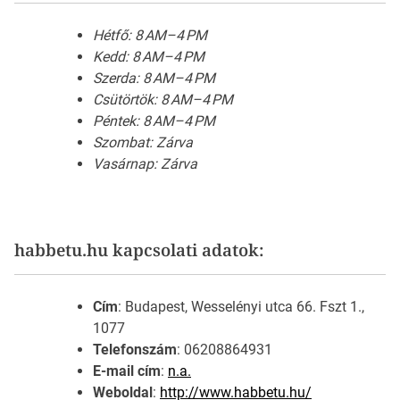
Hétfő: 8 AM–4 PM
Kedd: 8 AM–4 PM
Szerda: 8 AM–4 PM
Csütörtök: 8 AM–4 PM
Péntek: 8 AM–4 PM
Szombat: Zárva
Vasárnap: Zárva
habbetu.hu kapcsolati adatok:
Cím
: Budapest, Wesselényi utca 66. Fszt 1.,
1077
Telefonszám
: 06208864931
E-mail cím
:
n.a.
Weboldal
:
http://www.habbetu.hu/