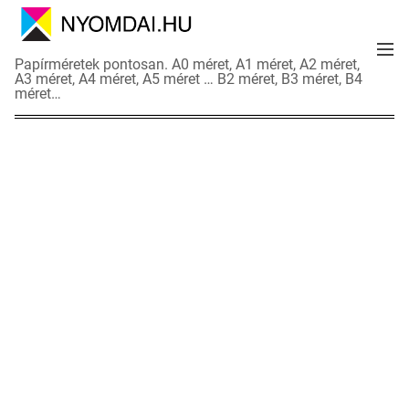
S
k
M
i
N
Papírméretek pontosan. A0 méret, A1 méret, A2 méret,
e
p
A3 méret, A4 méret, A5 méret … B2 méret, B3 méret, B4
y
n
méret…
t
o
u
o
m
c
d
o
a
n
i
t
a
e
d
n
a
t
t
l
a
p
o
k