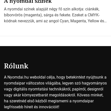
A nyomdai színek
*Hirdetés Ebben a cikkben a papírméretek izgalmas
világába kalauzolunk el téged, hogy jobban megértsd,
A nyomdai színek alapját négy fő szín alkotja: ciánkék,
milyen szempontok alapján érdemes választanod a
bíborvörös (magenta), sárga és fekete. Ezeket a CMYK-
jövőben. Bevezetés a papírméretek világába A […]
kódnak nevezzük, ami az angol Cyan, Magenta, Yellow és
Key (fekete) szavak rövidítése. Ez a négy szín
keveredésével hozható létre szinte bármilyen más szín. De
vajon hogy is működik ez pontosan? *Hirdetés A nyomdai
színek részletei Amikor egy képet nyomtatnak, mindegyik
alapszínt külön-külön […]
Rólunk
A Nyomdai.hu weboldal célja, hogy betekintést nyújtsunk a
nyomdaipar változatos világába, legyen szó hagyományos
vagy digitális nyomtatási technikákról, papírról, designról
vagy akár környezetbarát megoldásokról. Kövess minket,
ha szeretnéd első kézből megismerni a nyomdaipar
legfrissebb híreit és innovációit!