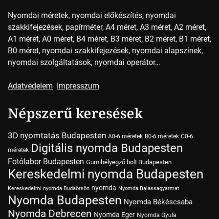
Nyomdai méretek, nyomdai előkészítés, nyomdai
szakkifejezések, papírméter, A4 méret, A3 méret, A2 méret,
A1 méret, A0 méret, B4 méret, B3 méret, B2 méret, B1 méret,
B0 méret, nyomdai szakkifejezések, nyomdai alapszínek,
nyomdai szolgáltatások, nyomdai operátor…
Adatvédelem
Impresszum
Népszerű keresések
3D nyomtatás Budapesten
A0-6 méretek
B0-6 méretek
C0-6
Digitális nyomda Budapesten
méretek
Fotólabor Budapesten
Gumibélyegző bolt Budapesten
Kereskedelmi nyomda Budapesten
nyomda
Kereskedelmi nyomda Budaörsön
Nyomda Balassagyarmat
Nyomda Budapesten
Nyomda Békéscsaba
Nyomda Debrecen
Nyomda Eger
Nyomda Gyula