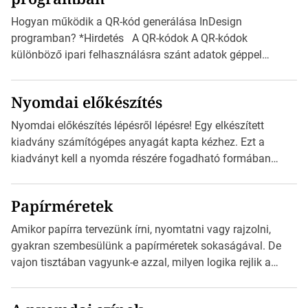
vonatkozik. Boríték méretének táblázata C0-tól […]
Hogyan működik a QR-kód generálása InDesign
programban? *Hirdetés A QR-kódok A QR-kódok
különböző ipari felhasználásra szánt adatok géppel
olvasható nyomtatott megfelelői. Ez mára általánossá vált
a fogyasztóknak szánt hirdetésekben. A felhasználó
Nyomdai előkészítés
okostelefonjára telepíthet egy QR-kód-leolvasó
alkalmazást, ami leolvasni és dekódolni képes az URL-
Nyomdai előkészítés lépésről lépésre! Egy elkészített
információt és átirányítja a telefon böngészőjét a cég
kiadvány számítógépes anyagát kapta kézhez. Ezt a
weblapjára. A QR-kód beolvasása után a felhasználó
kiadványt kell a nyomda részére fogadható formában
szöveges üzenetet […]
eljuttatnia Nyomdai kivitelezésre előkészítenie. Amit
kézhez kapott az egy InDesign file, sok kép file,
Papírméretek
Illustratorban készült vektorgrafika. *Hirdetés Minden
esetben konzultáljunk a nyomdával, mielőtt elkezdjük a
Amikor papírra tervezünk írni, nyomtatni vagy rajzolni,
nyomdai előkészítést!Nehogy az elkészült munka után
gyakran szembesülünk a papírméretek sokaságával. De
derüljön ki, hogy valamit másképp kellett volna csinálni! […]
vajon tisztában vagyunk-e azzal, milyen logika rejlik a
különböző méretű lapok mögött, és hogy miként
választhatjuk ki a legmegfelelőbbet projektjeinkhez?