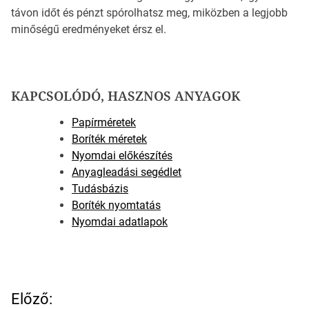
távon időt és pénzt spórolhatsz meg, miközben a legjobb
minőségű eredményeket érsz el.
KAPCSOLÓDÓ, HASZNOS ANYAGOK
Papírméretek
Boríték méretek
Nyomdai előkészítés
Anyagleadási segédlet
Tudásbázis
Boríték nyomtatás
Nyomdai adatlapok
B
Előző: