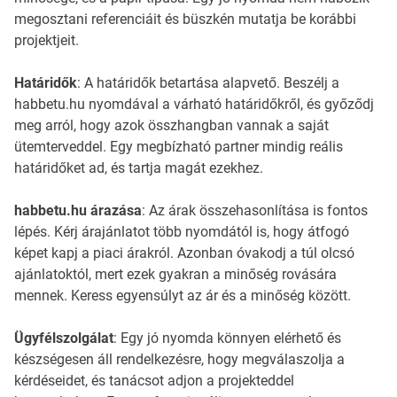
megosztani referenciáit és büszkén mutatja be korábbi
projektjeit.
Határidők
: A határidők betartása alapvető. Beszélj a
habbetu.hu nyomdával a várható határidőkről, és győződj
meg arról, hogy azok összhangban vannak a saját
ütemterveddel. Egy megbízható partner mindig reális
határidőket ad, és tartja magát ezekhez.
habbetu.hu árazása
: Az árak összehasonlítása is fontos
lépés. Kérj árajánlatot több nyomdától is, hogy átfogó
képet kapj a piaci árakról. Azonban óvakodj a túl olcsó
ajánlatoktól, mert ezek gyakran a minőség rovására
mennek. Keress egyensúlyt az ár és a minőség között.
Ügyfélszolgálat
: Egy jó nyomda könnyen elérhető és
készségesen áll rendelkezésre, hogy megválaszolja a
kérdéseidet, és tanácsot adjon a projekteddel