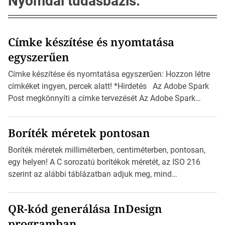
Nyomdai tudásbázis:
Címke készítése és nyomtatása
egyszerűen
Címke készítése és nyomtatása egyszerűen: Hozzon létre
címkéket ingyen, percek alatt! *Hirdetés Az Adobe Spark
Post megkönnyíti a címke tervezését Az Adobe Spark
Inspirációs galériája rengeteg professzionálisan
megtervezett sablont tartalmaz, amelyek segítségével
Boríték méretek pontosan
igazán foroghatnak a kreatív fogaskerekek, miközben
zajlik a saját címke készítése. Hogyan készítsünk címkét?
Boríték méretek milliméterben, centiméterben, pontosan,
Válasszon méretet és alakot: Válassza ki a kívánt címke
egy helyen! A C sorozatú borítékok méretét, az ISO 216
méretét. Akár néhány […]
szerint az alábbi táblázatban adjuk meg, mind
milliméterben, mind centiméterben. *Hirdetés C sorozatú
boríték méretek Az alábbi ábra az egyes borítékok méretét
QR-kód generálása InDesign
mutatja az A4-es papírlaphoz viszonyítva. Az amerikai és
programban
észak-amerikai boríték méretére az ISO 216 nem