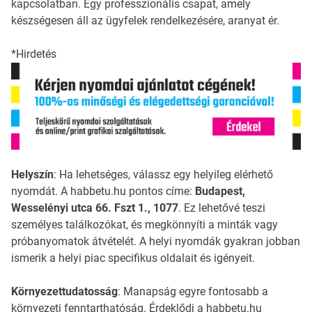
kapcsolatban. Egy professzionális csapat, amely
készségesen áll az ügyfelek rendelkezésére, aranyat ér.
*Hirdetés
Helyszín
: Ha lehetséges, válassz egy helyileg elérhető
nyomdát. A habbetu.hu pontos címe:
Budapest,
Wesselényi utca 66. Fszt 1., 1077
. Ez lehetővé teszi
személyes találkozókat, és megkönnyíti a minták vagy
próbanyomatok átvételét. A helyi nyomdák gyakran jobban
ismerik a helyi piac specifikus oldalait és igényeit.
Környezettudatosság
: Manapság egyre fontosabb a
környezeti fenntarthatóság. Érdeklődj a habbetu.hu