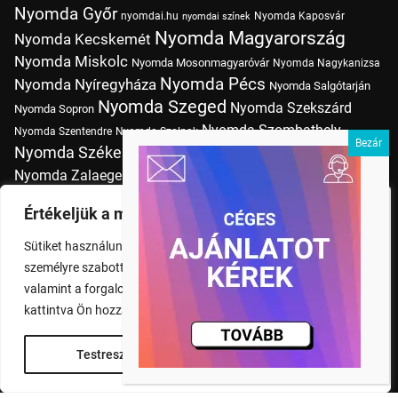
Nyomda Győr
nyomdai.hu
Nyomda Kaposvár
nyomdai színek
Nyomda Magyarország
Nyomda Kecskemét
Nyomda Miskolc
Nyomda Mosonmagyaróvár
Nyomda Nagykanizsa
Nyomda Pécs
Nyomda Nyíregyháza
Nyomda Salgótarján
Nyomda Szeged
Nyomda Szekszárd
Nyomda Sopron
Nyomda Szombathely
Nyomda Szentendre
Nyomda Szolnok
Nyomda Székesfehérvár
Nyomda Tatabánya
Nyomda Vác
Nyomda Zalaegerszeg
nyomtatás
Nyomda Érd
Nyomtatás Budapesten
Papírméretek
Értékeljük a magánéletét
Szitanyomda Budapesten
Pólónyomtatás Budapesten
Sütiket használunk a böngészési élmény fokozására,
Tudásbázis
személyre szabott hirdetések vagy tartalmak megjelenítésére,
valamint a forgalom elemzésére. A "Mindent elfogad" gombra
kattintva Ön hozzájárul a cookie-k használatához.
Testreszabás
Rendben