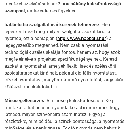
megfelel az elvárásaidnak?
Íme néhány kulcsfontosságú
szempont
, amire érdemes figyelned:
habbetu.hu szolgáltatásai körének felmérése
: Első
lépésként nézd meg, milyen szolgáltatásokat kínál a
nyomda, ezt a honlapján (
http://www.habbetu.hu/
) a
legegyszerűbb megtenned. Nem csak a nyomtatási
technológiák széles skálája fontos, hanem az, hogy azok
megfelelnek-e a projekted specifikus igényeinek. Keresd
azokat a nyomdákat, amelyek flexibilisek és széleskörű
szolgáltatásokat kínálnak, például digitális nyomtatást,
ofszet nyomtatást, nagyformátumú nyomtatást, vagy akár
kötészeti munkálatokat is.
Minőségellenőrzés
: A minőség kulcsfontosságú. Kérj
mintákat a habbetu.hu nyomda korábbi munkáiból, hogy
láthasd, milyen színvonalra számíthatsz. Figyelj a
részletekre, mint például a színek pontossága, a nyomtatás
minősége, és a papír típusa. Egy jó nyomda nem habozik