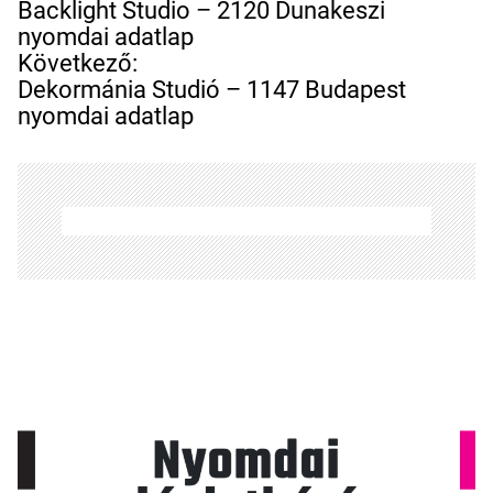
e
Backlight Studio – 2120 Dunakeszi
j
nyomdai adatlap
e
Következő:
g
Dekormánia Studió – 1147 Budapest
y
nyomdai adatlap
z
é
s
n
a
v
i
g
á
c
i
ó