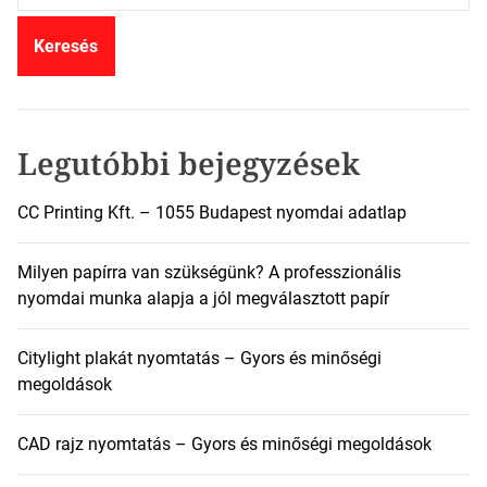
r
e
s
é
s
:
Legutóbbi bejegyzések
CC Printing Kft. – 1055 Budapest nyomdai adatlap
Milyen papírra van szükségünk? A professzionális
nyomdai munka alapja a jól megválasztott papír
Citylight plakát nyomtatás – Gyors és minőségi
megoldások
CAD rajz nyomtatás – Gyors és minőségi megoldások