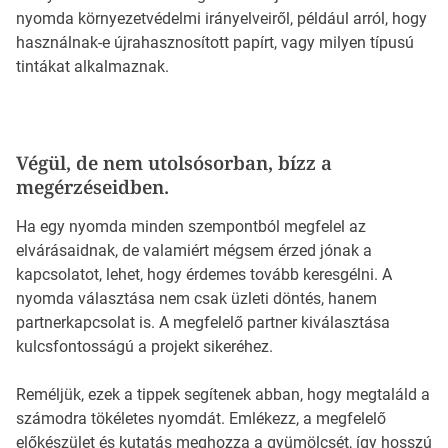
nyomda környezetvédelmi irányelveiről, például arról, hogy
használnak-e újrahasznosított papírt, vagy milyen típusú
tintákat alkalmaznak.
Végül, de nem utolsósorban, bízz a
megérzéseidben.
Ha egy nyomda minden szempontból megfelel az
elvárásaidnak, de valamiért mégsem érzed jónak a
kapcsolatot, lehet, hogy érdemes tovább keresgélni. A
nyomda választása nem csak üzleti döntés, hanem
partnerkapcsolat is. A megfelelő partner kiválasztása
kulcsfontosságú a projekt sikeréhez.
Reméljük, ezek a tippek segítenek abban, hogy megtaláld a
számodra tökéletes nyomdát. Emlékezz, a megfelelő
előkészület és kutatás meghozza a gyümölcsét, így hosszú