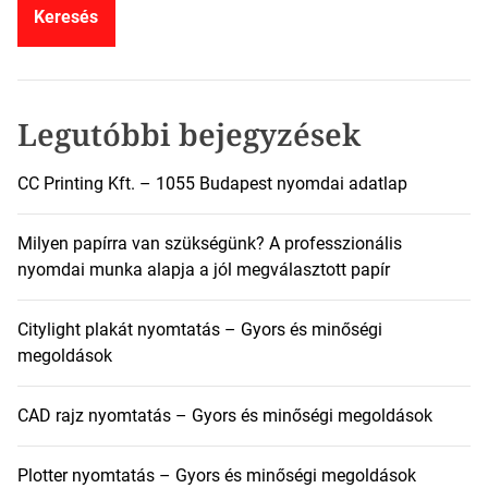
e
s
é
s
:
Legutóbbi bejegyzések
CC Printing Kft. – 1055 Budapest nyomdai adatlap
Milyen papírra van szükségünk? A professzionális
nyomdai munka alapja a jól megválasztott papír
Citylight plakát nyomtatás – Gyors és minőségi
megoldások
CAD rajz nyomtatás – Gyors és minőségi megoldások
Plotter nyomtatás – Gyors és minőségi megoldások