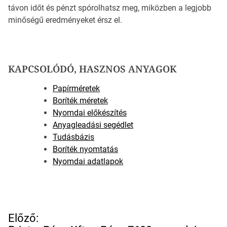
távon időt és pénzt spórolhatsz meg, miközben a legjobb
minőségű eredményeket érsz el.
KAPCSOLÓDÓ, HASZNOS ANYAGOK
Papírméretek
Boríték méretek
Nyomdai előkészítés
Anyagleadási segédlet
Tudásbázis
Boríték nyomtatás
Nyomdai adatlapok
B
Előző: