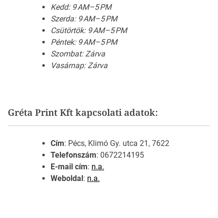
Kedd: 9 AM–5 PM
Szerda: 9 AM–5 PM
Csütörtök: 9 AM–5 PM
Péntek: 9 AM–5 PM
Szombat: Zárva
Vasárnap: Zárva
Gréta Print Kft kapcsolati adatok:
Cím
: Pécs, Klimó Gy. utca 21, 7622
Telefonszám
: 0672214195
E-mail cím
:
n.a.
Weboldal
:
n.a.