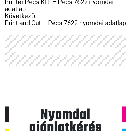
e
Printer Pécs Kft. – Pécs 7622 nyomdai
j
adatlap
e
Következő:
g
Print and Cut – Pécs 7622 nyomdai adatlap
y
z
é
s
n
a
v
i
g
á
c
i
ó