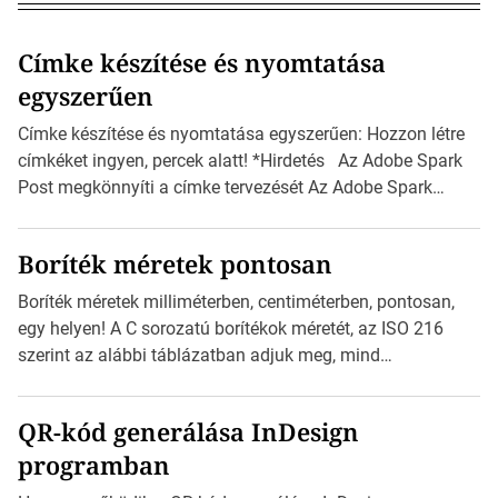
Címke készítése és nyomtatása
egyszerűen
Címke készítése és nyomtatása egyszerűen: Hozzon létre
címkéket ingyen, percek alatt! *Hirdetés Az Adobe Spark
Post megkönnyíti a címke tervezését Az Adobe Spark
Inspirációs galériája rengeteg professzionálisan
megtervezett sablont tartalmaz, amelyek segítségével
Boríték méretek pontosan
igazán foroghatnak a kreatív fogaskerekek, miközben
zajlik a saját címke készítése. Hogyan készítsünk címkét?
Boríték méretek milliméterben, centiméterben, pontosan,
Válasszon méretet és alakot: Válassza ki a kívánt címke
egy helyen! A C sorozatú borítékok méretét, az ISO 216
méretét. Akár néhány […]
szerint az alábbi táblázatban adjuk meg, mind
milliméterben, mind centiméterben. *Hirdetés C sorozatú
boríték méretek Az alábbi ábra az egyes borítékok méretét
QR-kód generálása InDesign
mutatja az A4-es papírlaphoz viszonyítva. Az amerikai és
programban
észak-amerikai boríték méretére az ISO 216 nem
vonatkozik. Boríték méretének táblázata C0-tól […]