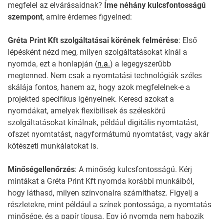
megfelel az elvárásaidnak?
Íme néhány kulcsfontosságú
szempont
, amire érdemes figyelned:
Gréta Print Kft szolgáltatásai körének felmérése
: Első
lépésként nézd meg, milyen szolgáltatásokat kínál a
nyomda, ezt a honlapján (
n.a.
) a legegyszerűbb
megtenned. Nem csak a nyomtatási technológiák széles
skálája fontos, hanem az, hogy azok megfelelnek-e a
projekted specifikus igényeinek. Keresd azokat a
nyomdákat, amelyek flexibilisek és széleskörű
szolgáltatásokat kínálnak, például digitális nyomtatást,
ofszet nyomtatást, nagyformátumú nyomtatást, vagy akár
kötészeti munkálatokat is.
Minőségellenőrzés
: A minőség kulcsfontosságú. Kérj
mintákat a Gréta Print Kft nyomda korábbi munkáiból,
hogy láthasd, milyen színvonalra számíthatsz. Figyelj a
részletekre, mint például a színek pontossága, a nyomtatás
minősége, és a papír típusa. Egy jó nyomda nem habozik