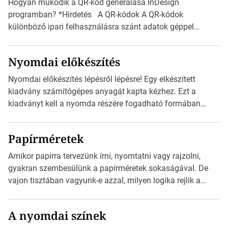
Hogyan működik a QR-kód generálása InDesign
programban? *Hirdetés A QR-kódok A QR-kódok
különböző ipari felhasználásra szánt adatok géppel
olvasható nyomtatott megfelelői. Ez mára általánossá vált
a fogyasztóknak szánt hirdetésekben. A felhasználó
Nyomdai előkészítés
okostelefonjára telepíthet egy QR-kód-leolvasó
alkalmazást, ami leolvasni és dekódolni képes az URL-
Nyomdai előkészítés lépésről lépésre! Egy elkészített
információt és átirányítja a telefon böngészőjét a cég
kiadvány számítógépes anyagát kapta kézhez. Ezt a
weblapjára. A QR-kód beolvasása után a felhasználó
kiadványt kell a nyomda részére fogadható formában
szöveges üzenetet […]
eljuttatnia Nyomdai kivitelezésre előkészítenie. Amit
kézhez kapott az egy InDesign file, sok kép file,
Papírméretek
Illustratorban készült vektorgrafika. *Hirdetés Minden
esetben konzultáljunk a nyomdával, mielőtt elkezdjük a
Amikor papírra tervezünk írni, nyomtatni vagy rajzolni,
nyomdai előkészítést!Nehogy az elkészült munka után
gyakran szembesülünk a papírméretek sokaságával. De
derüljön ki, hogy valamit másképp kellett volna csinálni! […]
vajon tisztában vagyunk-e azzal, milyen logika rejlik a
különböző méretű lapok mögött, és hogy miként
választhatjuk ki a legmegfelelőbbet projektjeinkhez?
A nyomdai színek
*Hirdetés Ebben a cikkben a papírméretek izgalmas