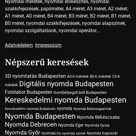
Nyomdai méretek, nyomdai előkészítés, nyomdai
szakkifejezések, papírméter, A4 méret, A3 méret, A2 méret,
A1 méret, A0 méret, B4 méret, B3 méret, B2 méret, B1 méret,
B0 méret, nyomdai szakkifejezések, nyomdai alapszínek,
nyomdai szolgáltatások, nyomdai operátor…
Adatvédelem
Impresszum
Népszerű keresések
3D nyomtatás Budapesten
A0-6 méretek
B0-6 méretek
C0-6
Digitális nyomda Budapesten
méretek
Fotólabor Budapesten
Gumibélyegző bolt Budapesten
Kereskedelmi nyomda Budapesten
nyomda
Kereskedelmi nyomda Budaörsön
Nyomda Balassagyarmat
Nyomda Budapesten
Nyomda Békéscsaba
Nyomda Debrecen
Nyomda Eger
Nyomda Gyula
Nyomda Győr
nyomdai.hu
Nyomda Kaposvár
nyomdai színek