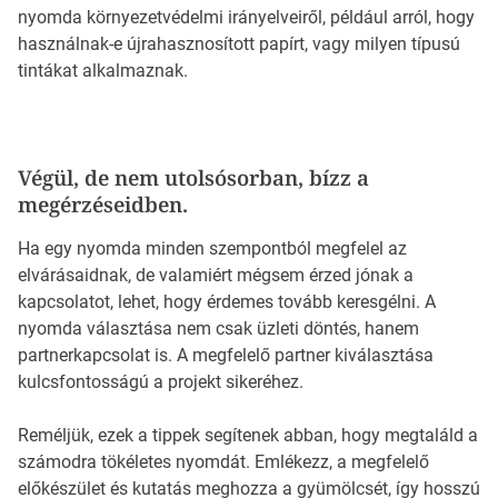
nyomda környezetvédelmi irányelveiről, például arról, hogy
használnak-e újrahasznosított papírt, vagy milyen típusú
tintákat alkalmaznak.
Végül, de nem utolsósorban, bízz a
megérzéseidben.
Ha egy nyomda minden szempontból megfelel az
elvárásaidnak, de valamiért mégsem érzed jónak a
kapcsolatot, lehet, hogy érdemes tovább keresgélni. A
nyomda választása nem csak üzleti döntés, hanem
partnerkapcsolat is. A megfelelő partner kiválasztása
kulcsfontosságú a projekt sikeréhez.
Reméljük, ezek a tippek segítenek abban, hogy megtaláld a
számodra tökéletes nyomdát. Emlékezz, a megfelelő
előkészület és kutatás meghozza a gyümölcsét, így hosszú