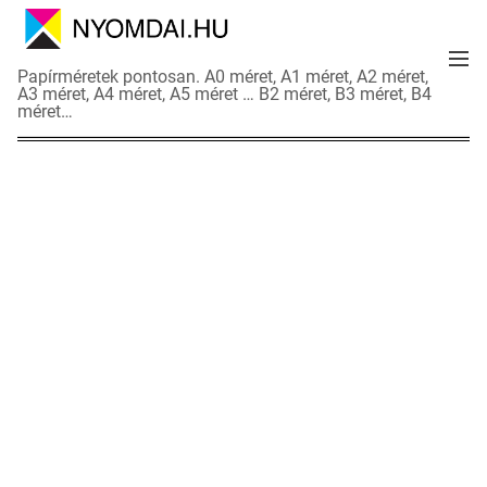
S
k
M
i
N
Papírméretek pontosan. A0 méret, A1 méret, A2 méret,
e
p
A3 méret, A4 méret, A5 méret … B2 méret, B3 méret, B4
y
n
méret…
t
o
u
o
m
c
d
o
a
n
i
t
a
e
d
n
a
t
t
l
a
p
o
k