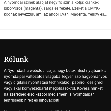
világába kalauzolunk el téged, hogy jobban megértsd,
A nyomdai színek alapját négy fő szín alkotja: ciánkék,
milyen szempontok alapján érdemes választanod a
bíborvörös (magenta), sárga és fekete. Ezeket a CMYK-
jövőben. Bevezetés a papírméretek világába A […]
kódnak nevezzük, ami az angol Cyan, Magenta, Yellow és
Key (fekete) szavak rövidítése. Ez a négy szín
keveredésével hozható létre szinte bármilyen más szín. De
vajon hogy is működik ez pontosan? *Hirdetés A nyomdai
színek részletei Amikor egy képet nyomtatnak, mindegyik
alapszínt külön-külön […]
Rólunk
A Nyomdai.hu weboldal célja, hogy betekintést nyújtsunk a
nyomdaipar változatos világába, legyen szó hagyományos
vagy digitális nyomtatási technikákról, papírról, designról
vagy akár környezetbarát megoldásokról. Kövess minket,
ha szeretnéd első kézből megismerni a nyomdaipar
legfrissebb híreit és innovációit!