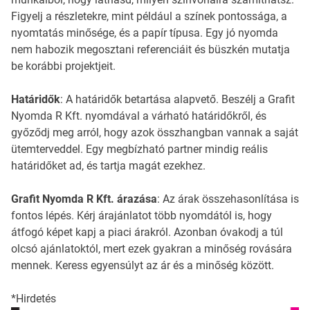
Figyelj a részletekre, mint például a színek pontossága, a
nyomtatás minősége, és a papír típusa. Egy jó nyomda
nem habozik megosztani referenciáit és büszkén mutatja
be korábbi projektjeit.
Határidők
: A határidők betartása alapvető. Beszélj a Grafit
Nyomda R Kft. nyomdával a várható határidőkről, és
győződj meg arról, hogy azok összhangban vannak a saját
ütemterveddel. Egy megbízható partner mindig reális
határidőket ad, és tartja magát ezekhez.
Grafit Nyomda R Kft. árazása
: Az árak összehasonlítása is
fontos lépés. Kérj árajánlatot több nyomdától is, hogy
átfogó képet kapj a piaci árakról. Azonban óvakodj a túl
olcsó ajánlatoktól, mert ezek gyakran a minőség rovására
mennek. Keress egyensúlyt az ár és a minőség között.
*Hirdetés