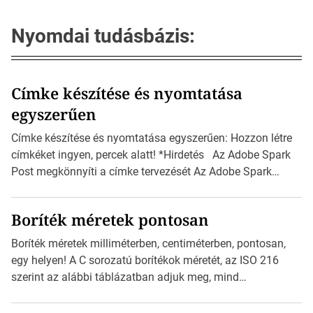
Nyomdai tudásbázis:
Címke készítése és nyomtatása
egyszerűen
Címke készítése és nyomtatása egyszerűen: Hozzon létre
címkéket ingyen, percek alatt! *Hirdetés Az Adobe Spark
Post megkönnyíti a címke tervezését Az Adobe Spark
Inspirációs galériája rengeteg professzionálisan
megtervezett sablont tartalmaz, amelyek segítségével
Boríték méretek pontosan
igazán foroghatnak a kreatív fogaskerekek, miközben
zajlik a saját címke készítése. Hogyan készítsünk címkét?
Boríték méretek milliméterben, centiméterben, pontosan,
Válasszon méretet és alakot: Válassza ki a kívánt címke
egy helyen! A C sorozatú borítékok méretét, az ISO 216
méretét. Akár néhány […]
szerint az alábbi táblázatban adjuk meg, mind
milliméterben, mind centiméterben. *Hirdetés C sorozatú
boríték méretek Az alábbi ábra az egyes borítékok méretét