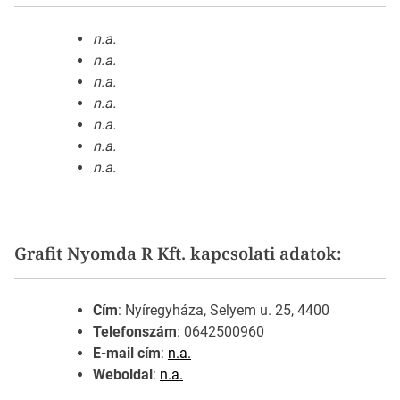
n.a.
n.a.
n.a.
n.a.
n.a.
n.a.
n.a.
Grafit Nyomda R Kft. kapcsolati adatok:
Cím
: Nyíregyháza, Selyem u. 25, 4400
Telefonszám
: 0642500960
E-mail cím
:
n.a.
Weboldal
:
n.a.