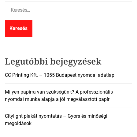
K
e
r
e
s
é
s
:
Legutóbbi bejegyzések
CC Printing Kft. – 1055 Budapest nyomdai adatlap
Milyen papírra van szükségünk? A professzionális
nyomdai munka alapja a jól megválasztott papír
Citylight plakát nyomtatás – Gyors és minőségi
megoldások