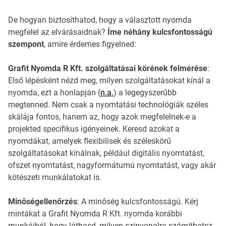
De hogyan biztosíthatod, hogy a választott nyomda
megfelel az elvárásaidnak?
Íme néhány kulcsfontosságú
szempont
, amire érdemes figyelned:
Grafit Nyomda R Kft. szolgáltatásai körének felmérése
:
Első lépésként nézd meg, milyen szolgáltatásokat kínál a
nyomda, ezt a honlapján (
n.a.
) a legegyszerűbb
megtenned. Nem csak a nyomtatási technológiák széles
skálája fontos, hanem az, hogy azok megfelelnek-e a
projekted specifikus igényeinek. Keresd azokat a
nyomdákat, amelyek flexibilisek és széleskörű
szolgáltatásokat kínálnak, például digitális nyomtatást,
ofszet nyomtatást, nagyformátumú nyomtatást, vagy akár
kötészeti munkálatokat is.
Minőségellenőrzés
: A minőség kulcsfontosságú. Kérj
mintákat a Grafit Nyomda R Kft. nyomda korábbi
munkáiból, hogy láthasd, milyen színvonalra számíthatsz.