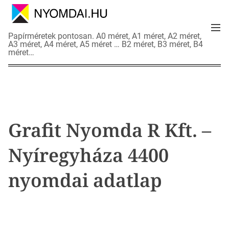
S
k
M
i
N
Papírméretek pontosan. A0 méret, A1 méret, A2 méret,
e
p
A3 méret, A4 méret, A5 méret … B2 méret, B3 méret, B4
y
n
méret…
t
o
u
o
m
c
d
o
a
n
i
t
a
Grafit Nyomda R Kft. –
e
d
n
a
Nyíregyháza 4400
t
t
l
nyomdai adatlap
a
p
o
k