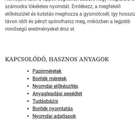
számodra tökéletes nyomdát. Emlékezz, a megfelelő
előkészület és kutatás meghozza a gyümölcsét, így hosszú
távon időt és pénzt spórolhatsz meg, miközben a legjobb
minőségű eredményeket érsz el.
KAPCSOLÓDÓ, HASZNOS ANYAGOK
Papírméretek
Boríték méretek
Nyomdai előkészítés
Anyagleadási segédlet
Tudásbázis
Boríték nyomtatás
Nyomdai adatlapok