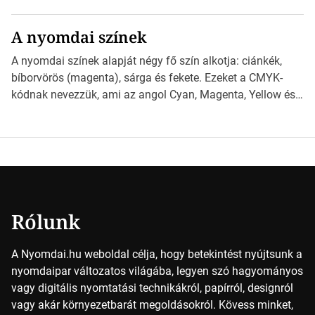
különböző méretű lapok mögött, és hogy miként
választhatjuk ki a legmegfelelőbbet projektjeinkhez?
A nyomdai színek
*Hirdetés Ebben a cikkben a papírméretek izgalmas
világába kalauzolunk el téged, hogy jobban megértsd,
A nyomdai színek alapját négy fő szín alkotja: ciánkék,
milyen szempontok alapján érdemes választanod a
bíborvörös (magenta), sárga és fekete. Ezeket a CMYK-
jövőben. Bevezetés a papírméretek világába A […]
kódnak nevezzük, ami az angol Cyan, Magenta, Yellow és
Key (fekete) szavak rövidítése. Ez a négy szín
keveredésével hozható létre szinte bármilyen más szín. De
vajon hogy is működik ez pontosan? *Hirdetés A nyomdai
színek részletei Amikor egy képet nyomtatnak, mindegyik
alapszínt külön-külön […]
Rólunk
A Nyomdai.hu weboldal célja, hogy betekintést nyújtsunk a
nyomdaipar változatos világába, legyen szó hagyományos
vagy digitális nyomtatási technikákról, papírról, designról
vagy akár környezetbarát megoldásokról. Kövess minket,