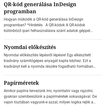
QR-kód generálása InDesign
mutatja az A4-es papírlaphoz viszonyítva. Az amerikai és
programban
észak-amerikai boríték méretére az ISO 216 nem
vonatkozik. Boríték méretének táblázata C0-tól […]
Hogyan működik a QR-kód generálása InDesign
programban? *Hirdetés A QR-kódok A QR-kódok
különböző ipari felhasználásra szánt adatok géppel
olvasható nyomtatott megfelelői. Ez mára általánossá vált
a fogyasztóknak szánt hirdetésekben. A felhasználó
Nyomdai előkészítés
okostelefonjára telepíthet egy QR-kód-leolvasó
alkalmazást, ami leolvasni és dekódolni képes az URL-
Nyomdai előkészítés lépésről lépésre! Egy elkészített
információt és átirányítja a telefon böngészőjét a cég
kiadvány számítógépes anyagát kapta kézhez. Ezt a
weblapjára. A QR-kód beolvasása után a felhasználó
kiadványt kell a nyomda részére fogadható formában
szöveges üzenetet […]
eljuttatnia Nyomdai kivitelezésre előkészítenie. Amit
kézhez kapott az egy InDesign file, sok kép file,
Papírméretek
Illustratorban készült vektorgrafika. *Hirdetés Minden
esetben konzultáljunk a nyomdával, mielőtt elkezdjük a
Amikor papírra tervezünk írni, nyomtatni vagy rajzolni,
nyomdai előkészítést!Nehogy az elkészült munka után
gyakran szembesülünk a papírméretek sokaságával. De
derüljön ki, hogy valamit másképp kellett volna csinálni! […]
vajon tisztában vagyunk-e azzal, milyen logika rejlik a