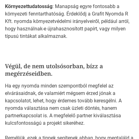
Környezettudatosság
: Manapság egyre fontosabb a
környezeti fenntarthatóság. Érdeklődj a Grafit Nyomda R
Kft. nyomda környezetvédelmi irányelveiről, például arról,
hogy használnak-e újrahasznosított papírt, vagy milyen
típusú tintákat alkalmaznak.
Végül, de nem utolsósorban, bízz a
megérzéseidben.
Ha egy nyomda minden szempontból megfelel az
elvárásaidnak, de valamiért mégsem érzed jónak a
kapcsolatot, lehet, hogy érdemes tovább keresgélni. A
nyomda választása nem csak üzleti döntés, hanem
partnerkapcsolat is. A megfelelő partner kiválasztása
kulcsfontosságú a projekt sikeréhez.
Reméljük, ezek a tippek segítenek abban, hogy megtaláld a