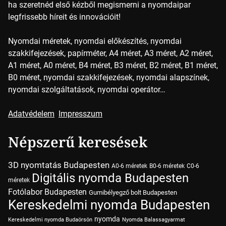
ha szeretnéd első kézből megismerni a nyomdaipar
legfrissebb híreit és innovációit!
Nyomdai méretek, nyomdai előkészítés, nyomdai
szakkifejezések, papírméter, A4 méret, A3 méret, A2 méret,
A1 méret, A0 méret, B4 méret, B3 méret, B2 méret, B1 méret,
B0 méret, nyomdai szakkifejezések, nyomdai alapszínek,
nyomdai szolgáltatások, nyomdai operátor…
Adatvédelem
Impresszum
Népszerű keresések
3D nyomtatás Budapesten
A0-6 méretek
B0-6 méretek
C0-6
Digitális nyomda Budapesten
méretek
Fotólabor Budapesten
Gumibélyegző bolt Budapesten
Kereskedelmi nyomda Budapesten
nyomda
Kereskedelmi nyomda Budaörsön
Nyomda Balassagyarmat