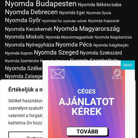
Nyomda Budapesten
Nyomda Békéscsaba
Nyomda Debrecen
Nyomda Eger
Nyomda Gyula
Nyomda Győr
nyomdai.hu
Nyomda Kaposvár
nyomdai színek
Nyomda Magyarország
Nyomda Kecskemét
Nyomda Miskolc
Nyomda Mosonmagyaróvár
Nyomda Nagykanizsa
Nyomda Pécs
Nyomda Nyíregyháza
Nyomda Salgótarján
Nyomda Szeged
Nyomda Szekszárd
Nyomda Sopron
Nyomda Szombathely
Nyomda Szentendre
Nyomda Szolnok
Nyomda Székesfehérvár
Nyomda Tatabánya
Nyomda Vác
Nyomda Zalaegerszeg
nyomtatás
Nyomda Érd
Nyomtatás Budapesten
Papírméretek
Értékeljük a magánéletét
Szitanyomda Budapesten
Pólónyomtatás Budapesten
Sütiket használunk a böngészési élmény fokozására,
Tudásbázis
személyre szabott hirdetések vagy tartalmak megjelenítésére,
valamint a forgalom elemzésére. A "Mindent elfogad" gombra
kattintva Ön hozzájárul a cookie-k használatához.