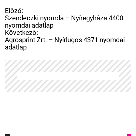
B
Előző:
e
Szendeczki nyomda – Nyíregyháza 4400
j
nyomdai adatlap
e
Következő:
g
Agrosprint Zrt. – Nyírlugos 4371 nyomdai
y
adatlap
z
é
s
n
a
v
i
g
á
c
i
ó