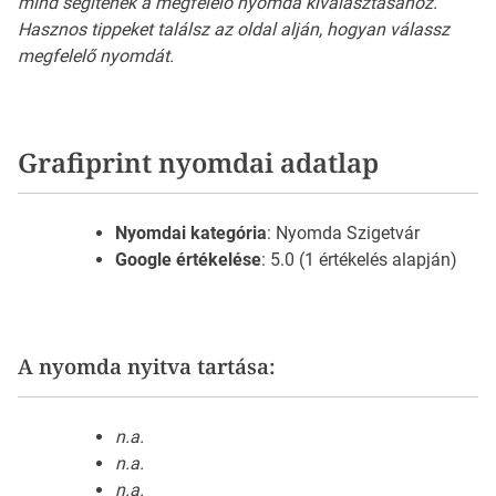
mind segítenek a megfelelő nyomda kiválasztásához.
Hasznos tippeket találsz az oldal alján, hogyan válassz
megfelelő nyomdát.
Grafiprint nyomdai adatlap
Nyomdai kategória
: Nyomda Szigetvár
Google értékelése
: 5.0 (1 értékelés alapján)
A nyomda nyitva tartása:
n.a.
n.a.
n.a.