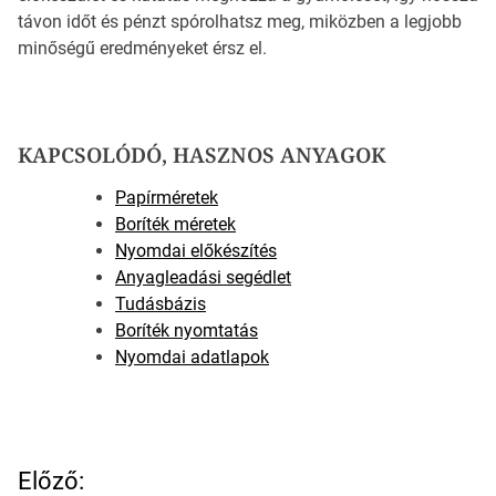
távon időt és pénzt spórolhatsz meg, miközben a legjobb
minőségű eredményeket érsz el.
KAPCSOLÓDÓ, HASZNOS ANYAGOK
Papírméretek
Boríték méretek
Nyomdai előkészítés
Anyagleadási segédlet
Tudásbázis
Boríték nyomtatás
Nyomdai adatlapok
B
Előző: