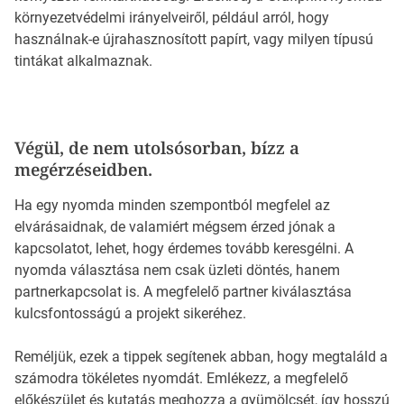
környezetvédelmi irányelveiről, például arról, hogy
használnak-e újrahasznosított papírt, vagy milyen típusú
tintákat alkalmaznak.
Végül, de nem utolsósorban, bízz a
megérzéseidben.
Ha egy nyomda minden szempontból megfelel az
elvárásaidnak, de valamiért mégsem érzed jónak a
kapcsolatot, lehet, hogy érdemes tovább keresgélni. A
nyomda választása nem csak üzleti döntés, hanem
partnerkapcsolat is. A megfelelő partner kiválasztása
kulcsfontosságú a projekt sikeréhez.
Reméljük, ezek a tippek segítenek abban, hogy megtaláld a
számodra tökéletes nyomdát. Emlékezz, a megfelelő
előkészület és kutatás meghozza a gyümölcsét, így hosszú