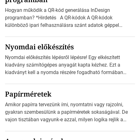
vonatkozik. Boríték méretének táblázata C0-tól […]
Hogyan működik a QR-kód generálása InDesign
programban? *Hirdetés A QR-kódok A QR-kódok
különböző ipari felhasználásra szánt adatok géppel
olvasható nyomtatott megfelelői. Ez mára általánossá vált
a fogyasztóknak szánt hirdetésekben. A felhasználó
Nyomdai előkészítés
okostelefonjára telepíthet egy QR-kód-leolvasó
alkalmazást, ami leolvasni és dekódolni képes az URL-
Nyomdai előkészítés lépésről lépésre! Egy elkészített
információt és átirányítja a telefon böngészőjét a cég
kiadvány számítógépes anyagát kapta kézhez. Ezt a
weblapjára. A QR-kód beolvasása után a felhasználó
kiadványt kell a nyomda részére fogadható formában
szöveges üzenetet […]
eljuttatnia Nyomdai kivitelezésre előkészítenie. Amit
kézhez kapott az egy InDesign file, sok kép file,
Papírméretek
Illustratorban készült vektorgrafika. *Hirdetés Minden
esetben konzultáljunk a nyomdával, mielőtt elkezdjük a
Amikor papírra tervezünk írni, nyomtatni vagy rajzolni,
nyomdai előkészítést!Nehogy az elkészült munka után
gyakran szembesülünk a papírméretek sokaságával. De
derüljön ki, hogy valamit másképp kellett volna csinálni! […]
vajon tisztában vagyunk-e azzal, milyen logika rejlik a
különböző méretű lapok mögött, és hogy miként
választhatjuk ki a legmegfelelőbbet projektjeinkhez?