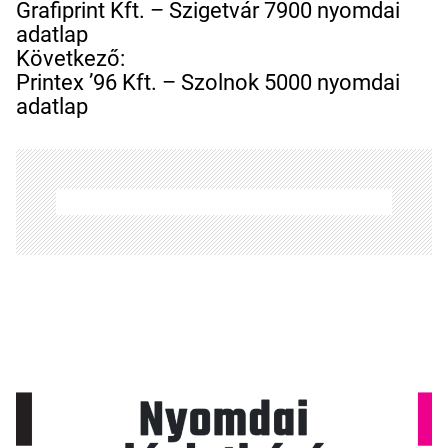
e
Grafiprint Kft. – Szigetvár 7900 nyomdai
j
adatlap
e
Következő:
g
Printex ’96 Kft. – Szolnok 5000 nyomdai
y
adatlap
z
é
s
n
a
v
i
g
á
c
i
ó