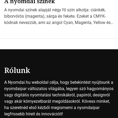
A nyomdai színek
*Hirdetés Ebben a cikkben a papírméretek izgalmas
világába kalauzolunk el téged, hogy jobban megértsd,
A nyomdai színek alapját négy fő szín alkotja: ciánkék,
milyen szempontok alapján érdemes választanod a
bíborvörös (magenta), sárga és fekete. Ezeket a CMYK-
jövőben. Bevezetés a papírméretek világába A […]
kódnak nevezzük, ami az angol Cyan, Magenta, Yellow és
Key (fekete) szavak rövidítése. Ez a négy szín
keveredésével hozható létre szinte bármilyen más szín. De
vajon hogy is működik ez pontosan? *Hirdetés A nyomdai
színek részletei Amikor egy képet nyomtatnak, mindegyik
alapszínt külön-külön […]
Rólunk
A Nyomdai.hu weboldal célja, hogy betekintést nyújtsunk a
nyomdaipar változatos világába, legyen szó hagyományos
vagy digitális nyomtatási technikákról, papírról, designról
vagy akár környezetbarát megoldásokról. Kövess minket,
ha szeretnéd első kézből megismerni a nyomdaipar
legfrissebb híreit és innovációit!