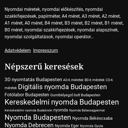
Nyomdai méretek, nyomdai előkészítés, nyomdai
szakkifejezések, papírméter, A4 méret, A3 méret, A2 méret,
A1 méret, A0 méret, B4 méret, B3 méret, B2 méret, B1 méret,
B0 méret, nyomdai szakkifejezések, nyomdai alapszínek,
nyomdai szolgáltatások, nyomdai operátor…
Adatvédelem
Impresszum
Népszerű keresések
3D nyomtatás Budapesten
A0-6 méretek
B0-6 méretek
C0-6
Digitális nyomda Budapesten
méretek
Fotólabor Budapesten
Gumibélyegző bolt Budapesten
Kereskedelmi nyomda Budapesten
nyomda
Kereskedelmi nyomda Budaörsön
Nyomda Balassagyarmat
Nyomda Budapesten
Nyomda Békéscsaba
Nyomda Debrecen
Nyomda Eger
Nyomda Gyula