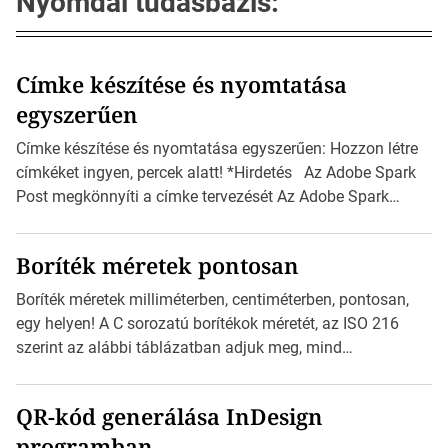
Nyomdai tudásbázis:
Címke készítése és nyomtatása
egyszerűen
Címke készítése és nyomtatása egyszerűen: Hozzon létre
címkéket ingyen, percek alatt! *Hirdetés Az Adobe Spark
Post megkönnyíti a címke tervezését Az Adobe Spark
Inspirációs galériája rengeteg professzionálisan
megtervezett sablont tartalmaz, amelyek segítségével
Boríték méretek pontosan
igazán foroghatnak a kreatív fogaskerekek, miközben
zajlik a saját címke készítése. Hogyan készítsünk címkét?
Boríték méretek milliméterben, centiméterben, pontosan,
Válasszon méretet és alakot: Válassza ki a kívánt címke
egy helyen! A C sorozatú borítékok méretét, az ISO 216
méretét. Akár néhány […]
szerint az alábbi táblázatban adjuk meg, mind
milliméterben, mind centiméterben. *Hirdetés C sorozatú
boríték méretek Az alábbi ábra az egyes borítékok méretét
QR-kód generálása InDesign
mutatja az A4-es papírlaphoz viszonyítva. Az amerikai és
programban
észak-amerikai boríték méretére az ISO 216 nem