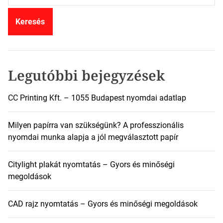
r
e
s
é
s
:
Legutóbbi bejegyzések
CC Printing Kft. – 1055 Budapest nyomdai adatlap
Milyen papírra van szükségünk? A professzionális
nyomdai munka alapja a jól megválasztott papír
Citylight plakát nyomtatás – Gyors és minőségi
megoldások
CAD rajz nyomtatás – Gyors és minőségi megoldások