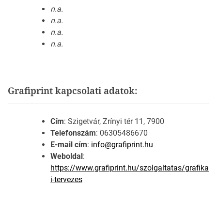
n.a.
n.a.
n.a.
n.a.
Grafiprint kapcsolati adatok:
Cím
: Szigetvár, Zrínyi tér 11, 7900
Telefonszám
: 06305486670
E-mail cím
:
info@grafiprint.hu
Weboldal
:
https://www.grafiprint.hu/szolgaltatas/grafika
i-tervezes