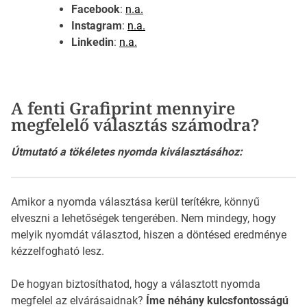
Facebook
:
n.a.
Instagram
:
n.a.
Linkedin
:
n.a.
A fenti Grafiprint mennyire
megfelelő választás számodra?
Útmutató a tökéletes nyomda kiválasztásához:
Amikor a nyomda választása kerül terítékre, könnyű
elveszni a lehetőségek tengerében. Nem mindegy, hogy
melyik nyomdát választod, hiszen a döntésed eredménye
kézzelfogható lesz.
De hogyan biztosíthatod, hogy a választott nyomda
megfelel az elvárásaidnak?
Íme néhány kulcsfontosságú