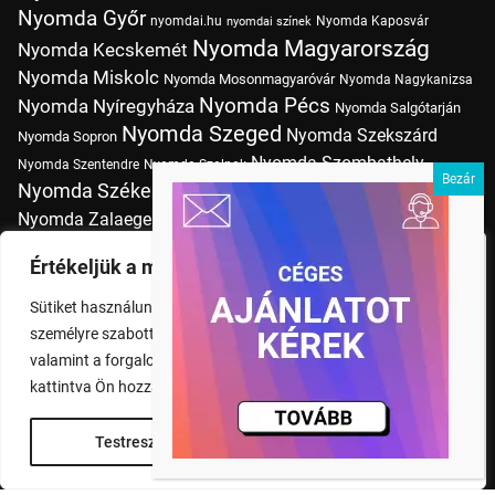
Nyomda Győr
nyomdai.hu
Nyomda Kaposvár
nyomdai színek
Nyomda Magyarország
Nyomda Kecskemét
Nyomda Miskolc
Nyomda Mosonmagyaróvár
Nyomda Nagykanizsa
Nyomda Pécs
Nyomda Nyíregyháza
Nyomda Salgótarján
Nyomda Szeged
Nyomda Szekszárd
Nyomda Sopron
Nyomda Szombathely
Nyomda Szentendre
Nyomda Szolnok
Nyomda Székesfehérvár
Nyomda Tatabánya
Nyomda Vác
Nyomda Zalaegerszeg
nyomtatás
Nyomda Érd
Nyomtatás Budapesten
Papírméretek
Értékeljük a magánéletét
Szitanyomda Budapesten
Pólónyomtatás Budapesten
Sütiket használunk a böngészési élmény fokozására,
Tudásbázis
személyre szabott hirdetések vagy tartalmak megjelenítésére,
valamint a forgalom elemzésére. A "Mindent elfogad" gombra
kattintva Ön hozzájárul a cookie-k használatához.
Testreszabás
Rendben