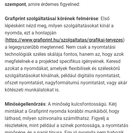
szempont
, amire érdemes figyelned:
Grafiprint szolgáltatásai körének felmérése
: Első
lépésként nézd meg, milyen szolgáltatásokat kínál a
nyomda, ezt a honlapján
(
https://www.grafiprint.hu/szolgaltatas/grafikai-tervezes
)
a legegyszerűbb megtenned. Nem csak a nyomtatási
technológiák széles skálája fontos, hanem az, hogy azok
megfelelnek-e a projekted specifikus igényeinek. Keresd
azokat a nyomdákat, amelyek flexibilisek és széleskörű
szolgáltatásokat kínálnak, például digitális nyomtatást,
ofszet nyomtatást, nagyformátumú nyomtatást, vagy akár
kötészeti munkálatokat is.
Minőségellenőrzés
: A minőség kulcsfontosságú. Kérj
mintákat a Grafiprint nyomda korábbi munkáiból, hogy
láthasd, milyen színvonalra számíthatsz. Figyelj a
részletekre, mint például a színek pontossága, a nyomtatás
minősége, és a papír típusa. Egy jó nyomda nem habozik