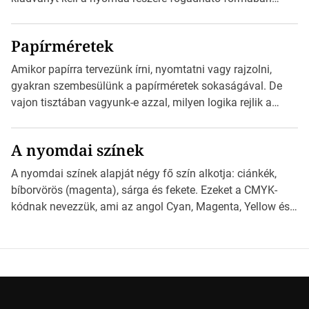
szöveges üzenetet […]
eljuttatnia Nyomdai kivitelezésre előkészítenie. Amit
kézhez kapott az egy InDesign file, sok kép file,
Papírméretek
Illustratorban készült vektorgrafika. *Hirdetés Minden
esetben konzultáljunk a nyomdával, mielőtt elkezdjük a
Amikor papírra tervezünk írni, nyomtatni vagy rajzolni,
nyomdai előkészítést!Nehogy az elkészült munka után
gyakran szembesülünk a papírméretek sokaságával. De
derüljön ki, hogy valamit másképp kellett volna csinálni! […]
vajon tisztában vagyunk-e azzal, milyen logika rejlik a
különböző méretű lapok mögött, és hogy miként
választhatjuk ki a legmegfelelőbbet projektjeinkhez?
A nyomdai színek
*Hirdetés Ebben a cikkben a papírméretek izgalmas
világába kalauzolunk el téged, hogy jobban megértsd,
A nyomdai színek alapját négy fő szín alkotja: ciánkék,
milyen szempontok alapján érdemes választanod a
bíborvörös (magenta), sárga és fekete. Ezeket a CMYK-
jövőben. Bevezetés a papírméretek világába A […]
kódnak nevezzük, ami az angol Cyan, Magenta, Yellow és
Key (fekete) szavak rövidítése. Ez a négy szín
keveredésével hozható létre szinte bármilyen más szín. De
vajon hogy is működik ez pontosan? *Hirdetés A nyomdai
színek részletei Amikor egy képet nyomtatnak, mindegyik
alapszínt külön-külön […]