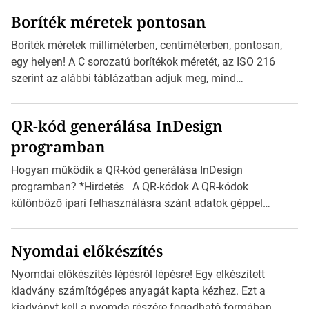
megtervezett sablont tartalmaz, amelyek segítségével
Boríték méretek pontosan
igazán foroghatnak a kreatív fogaskerekek, miközben
zajlik a saját címke készítése. Hogyan készítsünk címkét?
Boríték méretek milliméterben, centiméterben, pontosan,
Válasszon méretet és alakot: Válassza ki a kívánt címke
egy helyen! A C sorozatú borítékok méretét, az ISO 216
méretét. Akár néhány […]
szerint az alábbi táblázatban adjuk meg, mind
milliméterben, mind centiméterben. *Hirdetés C sorozatú
boríték méretek Az alábbi ábra az egyes borítékok méretét
QR-kód generálása InDesign
mutatja az A4-es papírlaphoz viszonyítva. Az amerikai és
programban
észak-amerikai boríték méretére az ISO 216 nem
vonatkozik. Boríték méretének táblázata C0-tól […]
Hogyan működik a QR-kód generálása InDesign
programban? *Hirdetés A QR-kódok A QR-kódok
különböző ipari felhasználásra szánt adatok géppel
olvasható nyomtatott megfelelői. Ez mára általánossá vált
a fogyasztóknak szánt hirdetésekben. A felhasználó
Nyomdai előkészítés
okostelefonjára telepíthet egy QR-kód-leolvasó
alkalmazást, ami leolvasni és dekódolni képes az URL-
Nyomdai előkészítés lépésről lépésre! Egy elkészített
információt és átirányítja a telefon böngészőjét a cég
kiadvány számítógépes anyagát kapta kézhez. Ezt a
weblapjára. A QR-kód beolvasása után a felhasználó
kiadványt kell a nyomda részére fogadható formában