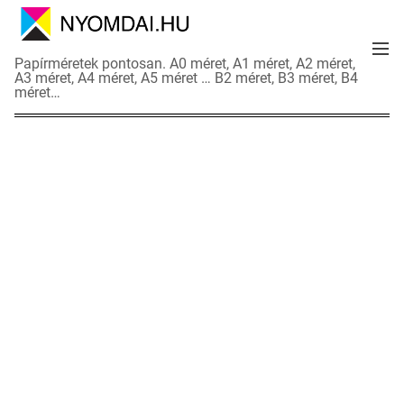
S
k
M
i
N
Papírméretek pontosan. A0 méret, A1 méret, A2 méret,
e
p
A3 méret, A4 méret, A5 méret … B2 méret, B3 méret, B4
y
n
méret…
t
o
u
o
m
c
d
o
a
n
i
t
a
e
d
n
a
t
t
l
a
p
o
k