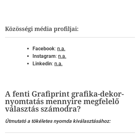
Közösségi média profiljai:
Facebook
:
n.a.
Instagram
:
n.a.
Linkedin
:
n.a.
A fenti Grafiprint grafika-dekor-
nyomtatás mennyire megfelelő
választás számodra?
Útmutató a tökéletes nyomda kiválasztásához: