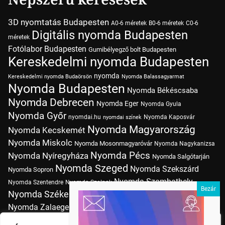
3D nyomtatás Budapesten
A0-6 méretek
B0-6 méretek
C0-6
Digitális nyomda Budapesten
méretek
Fotólabor Budapesten
Gumibélyegző bolt Budapesten
Kereskedelmi nyomda Budapesten
nyomda
Kereskedelmi nyomda Budaörsön
Nyomda Balassagyarmat
Nyomda Budapesten
Nyomda Békéscsaba
Nyomda Debrecen
Nyomda Eger
Nyomda Gyula
Nyomda Győr
nyomdai.hu
Nyomda Kaposvár
nyomdai színek
Nyomda Magyarország
Nyomda Kecskemét
Nyomda Miskolc
Nyomda Mosonmagyaróvár
Nyomda Nagykanizsa
Nyomda Pécs
Nyomda Nyíregyháza
Nyomda Salgótarján
Nyomda Szeged
Nyomda Szekszárd
Nyomda Sopron
Nyomda Szombathely
Nyomda Szentendre
Nyomda Szolnok
Nyomda Székesfehérvár
Nyomda Tatabánya
Nyomda Vác
Nyomda Zalaegerszeg
nyomtatás
Nyomda Érd
Nyomtatás Budapesten
Papírméretek