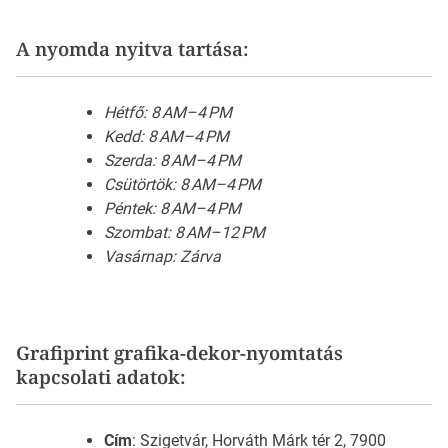
A nyomda nyitva tartása:
Hétfő: 8 AM–4 PM
Kedd: 8 AM–4 PM
Szerda: 8 AM–4 PM
Csütörtök: 8 AM–4 PM
Péntek: 8 AM–4 PM
Szombat: 8 AM–12 PM
Vasárnap: Zárva
Grafiprint grafika-dekor-nyomtatás
kapcsolati adatok:
Cím
: Szigetvár, Horváth Márk tér 2, 7900