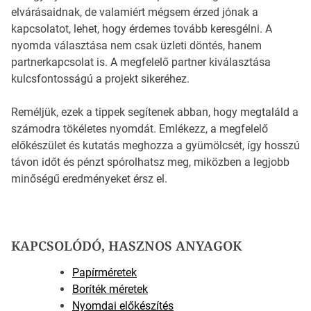
elvárásaidnak, de valamiért mégsem érzed jónak a
kapcsolatot, lehet, hogy érdemes tovább keresgélni. A
nyomda választása nem csak üzleti döntés, hanem
partnerkapcsolat is. A megfelelő partner kiválasztása
kulcsfontosságú a projekt sikeréhez.
Reméljük, ezek a tippek segítenek abban, hogy megtaláld a
számodra tökéletes nyomdát. Emlékezz, a megfelelő
előkészület és kutatás meghozza a gyümölcsét, így hosszú
távon időt és pénzt spórolhatsz meg, miközben a legjobb
minőségű eredményeket érsz el.
KAPCSOLÓDÓ, HASZNOS ANYAGOK
Papírméretek
Boríték méretek
Nyomdai előkészítés