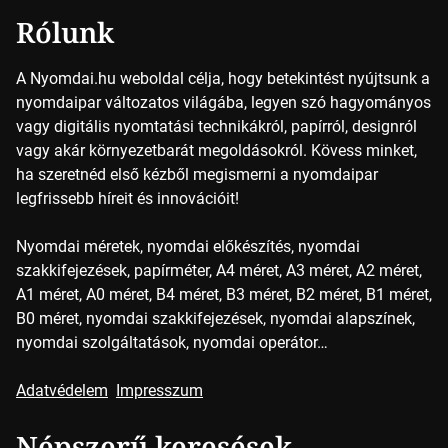
Rólunk
A Nyomdai.hu weboldal célja, hogy betekintést nyújtsunk a
nyomdaipar változatos világába, legyen szó hagyományos
vagy digitális nyomtatási technikákról, papírról, designról
vagy akár környezetbarát megoldásokról. Kövess minket,
ha szeretnéd első kézből megismerni a nyomdaipar
legfrissebb híreit és innovációit!
Nyomdai méretek, nyomdai előkészítés, nyomdai
szakkifejezések, papírméter, A4 méret, A3 méret, A2 méret,
A1 méret, A0 méret, B4 méret, B3 méret, B2 méret, B1 méret,
B0 méret, nyomdai szakkifejezések, nyomdai alapszínek,
nyomdai szolgáltatások, nyomdai operátor…
Adatvédelem
Impresszum
Népszerű keresések