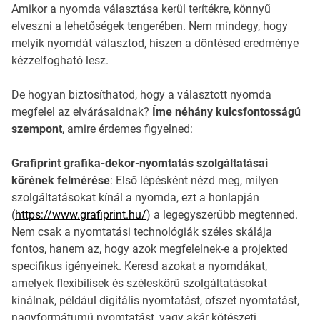
Amikor a nyomda választása kerül terítékre, könnyű
elveszni a lehetőségek tengerében. Nem mindegy, hogy
melyik nyomdát választod, hiszen a döntésed eredménye
kézzelfogható lesz.
De hogyan biztosíthatod, hogy a választott nyomda
megfelel az elvárásaidnak?
Íme néhány kulcsfontosságú
szempont
, amire érdemes figyelned:
Grafiprint grafika-dekor-nyomtatás szolgáltatásai
körének felmérése
: Első lépésként nézd meg, milyen
szolgáltatásokat kínál a nyomda, ezt a honlapján
(
https://www.grafiprint.hu/
) a legegyszerűbb megtenned.
Nem csak a nyomtatási technológiák széles skálája
fontos, hanem az, hogy azok megfelelnek-e a projekted
specifikus igényeinek. Keresd azokat a nyomdákat,
amelyek flexibilisek és széleskörű szolgáltatásokat
kínálnak, például digitális nyomtatást, ofszet nyomtatást,
nagyformátumú nyomtatást, vagy akár kötészeti