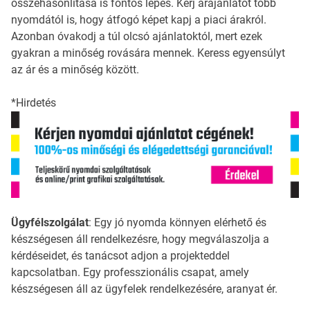
összehasonlítása is fontos lépés. Kérj árajánlatot több
nyomdától is, hogy átfogó képet kapj a piaci árakról.
Azonban óvakodj a túl olcsó ajánlatoktól, mert ezek
gyakran a minőség rovására mennek. Keress egyensúlyt
az ár és a minőség között.
*Hirdetés
Ügyfélszolgálat
: Egy jó nyomda könnyen elérhető és
készségesen áll rendelkezésre, hogy megválaszolja a
kérdéseidet, és tanácsot adjon a projekteddel
kapcsolatban. Egy professzionális csapat, amely
készségesen áll az ügyfelek rendelkezésére, aranyat ér.