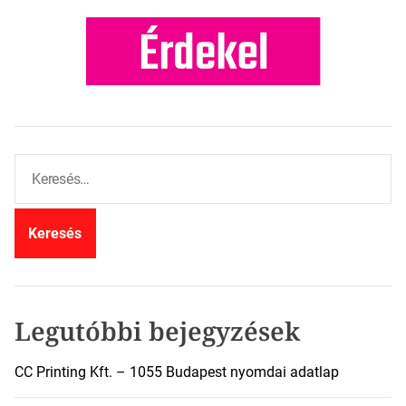
K
e
r
e
s
é
s
:
Legutóbbi bejegyzések
CC Printing Kft. – 1055 Budapest nyomdai adatlap