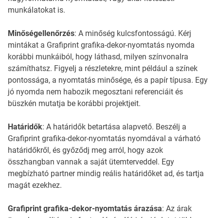
munkálatokat is.
Minőségellenőrzés
: A minőség kulcsfontosságú. Kérj
mintákat a Grafiprint grafika-dekor-nyomtatás nyomda
korábbi munkáiból, hogy láthasd, milyen színvonalra
számíthatsz. Figyelj a részletekre, mint például a színek
pontossága, a nyomtatás minősége, és a papír típusa. Egy
jó nyomda nem habozik megosztani referenciáit és
büszkén mutatja be korábbi projektjeit.
Határidők
: A határidők betartása alapvető. Beszélj a
Grafiprint grafika-dekor-nyomtatás nyomdával a várható
határidőkről, és győződj meg arról, hogy azok
összhangban vannak a saját ütemterveddel. Egy
megbízható partner mindig reális határidőket ad, és tartja
magát ezekhez.
Grafiprint grafika-dekor-nyomtatás árazása
: Az árak