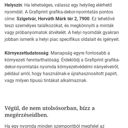
Helyszín
: Ha lehetséges, válassz egy helyileg elérhető
nyomdát. A Grafiprint grafika-dekor-nyomtatás pontos
címe:
Szigetvár, Horváth Márk tér 2, 7900
. Ez lehetővé
teszi személyes találkozókat, és megkönnyíti a minták
vagy próbanyomatok átvételét. A helyi nyomdák gyakran
jobban ismerik a helyi piac specifikus oldalait és igényeit.
Környezettudatosság
: Manapság egyre fontosabb a
környezeti fenntarthatóság. Érdeklődj a Grafiprint grafika-
dekor-nyomtatás nyomda környezetvédelmi irányelveiről,
például arról, hogy használnak-e újrahasznosított papírt,
vagy milyen típusú tintákat alkalmaznak.
Végül, de nem utolsósorban, bízz a
megérzéseidben.
Ha egy nyomda minden szempontból megfelel az