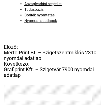
Anyagleadási segédlet
Tudásbázis
Boríték nyomtatás
Nyomdai adatlapok
B
Előző:
e
Merto Print Bt. – Szigetszentmiklós 2310
j
nyomdai adatlap
e
Következő:
g
Grafiprint Kft. – Szigetvár 7900 nyomdai
y
adatlap
z
é
s
n
a