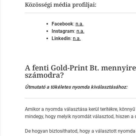
Közösségi média profiljai:
Facebook
:
n.a.
Instagram
:
n.a.
Linkedin
:
n.a.
A fenti Gold-Print Bt. mennyire
számodra?
Útmutató a tökéletes nyomda kiválasztásához:
Amikor a nyomda választása kerül terítékre, könnyű
mindegy, hogy melyik nyomdát választod, hiszen a 
De hogyan biztosíthatod, hogy a választott nyomda