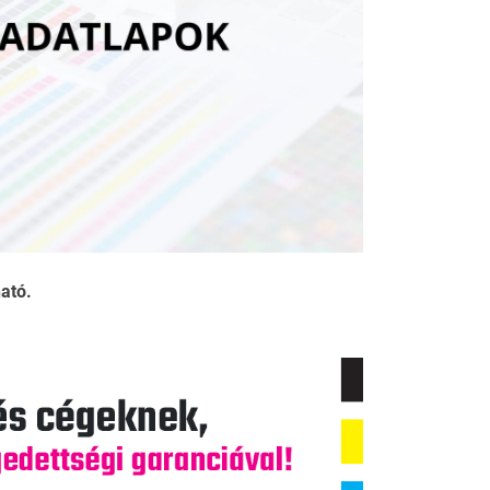
ható.