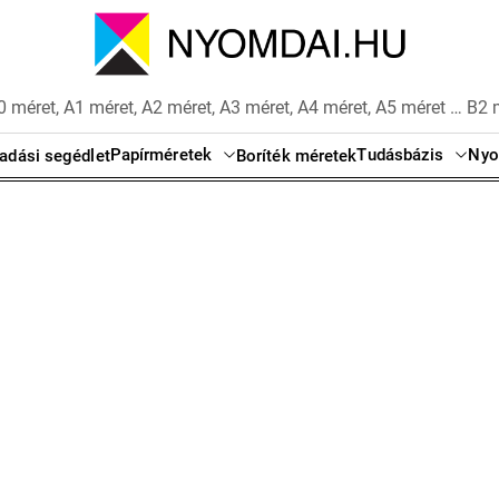
 méret, A1 méret, A2 méret, A3 méret, A4 méret, A5 méret … B2 
Papírméretek
Tudásbázis
Nyo
adási segédlet
Boríték méretek