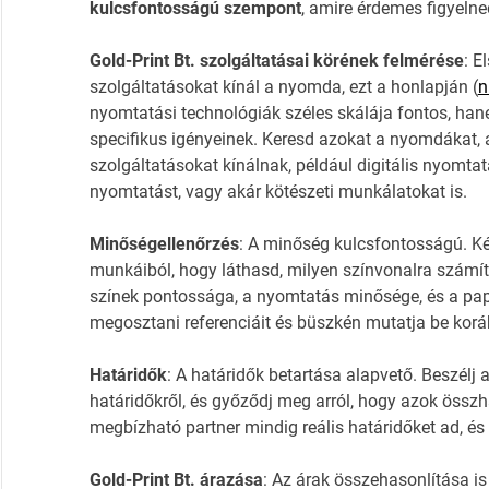
kulcsfontosságú szempont
, amire érdemes figyelne
Gold-Print Bt. szolgáltatásai körének felmérése
: E
szolgáltatásokat kínál a nyomda, ezt a honlapján (
n
nyomtatási technológiák széles skálája fontos, han
specifikus igényeinek. Keresd azokat a nyomdákat, a
szolgáltatásokat kínálnak, például digitális nyomt
nyomtatást, vagy akár kötészeti munkálatokat is.
Minőségellenőrzés
: A minőség kulcsfontosságú. Ké
munkáiból, hogy láthasd, milyen színvonalra számítha
színek pontossága, a nyomtatás minősége, és a pap
megosztani referenciáit és büszkén mutatja be korább
Határidők
: A határidők betartása alapvető. Beszélj 
határidőkről, és győződj meg arról, hogy azok össz
megbízható partner mindig reális határidőket ad, és
Gold-Print Bt. árazása
: Az árak összehasonlítása is