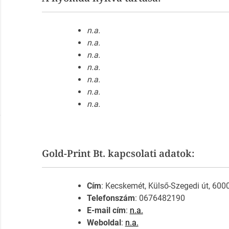
n.a.
n.a.
n.a.
n.a.
n.a.
n.a.
n.a.
Gold-Print Bt. kapcsolati adatok:
Cím
: Kecskemét, Külső-Szegedi út, 600
Telefonszám
: 0676482190
E-mail cím
:
n.a.
Weboldal
:
n.a.