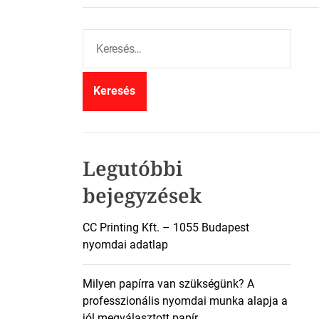
K
e
r
e
s
é
s
:
Legutóbbi
bejegyzések
CC Printing Kft. – 1055 Budapest
nyomdai adatlap
Milyen papírra van szükségünk? A
professzionális nyomdai munka alapja a
jól megválasztott papír