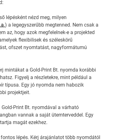
d:
lső lépésként nézd meg, milyen
.a.
) a legegyszerűbb megtenned. Nem csak a
em az, hogy azok megfelelnek-e a projekted
melyek flexibilisek és széleskörű
atást, ofszet nyomtatást, nagyformátumú
rj mintákat a Gold-Print Bt. nyomda korábbi
tsz. Figyelj a részletekre, mint például a
ír típusa. Egy jó nyomda nem habozik
i projektjeit.
a Gold-Print Bt. nyomdával a várható
hangban vannak a saját ütemterveddel. Egy
 tartja magát ezekhez.
 fontos lépés. Kérj árajánlatot több nyomdától